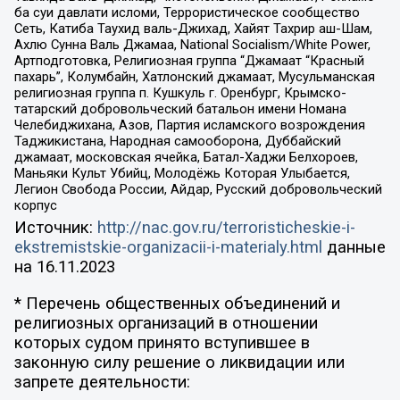
ба суи давлати исломи, Террористическое сообщество
Сеть, Катиба Таухид валь-Джихад, Хайят Тахрир аш-Шам,
Ахлю Сунна Валь Джамаа, National Socialism/White Power,
Артподготовка, Религиозная группа “Джамаат “Красный
пахарь”, Колумбайн, Хатлонский джамаат, Мусульманская
религиозная группа п. Кушкуль г. Оренбург, Крымско-
татарский добровольческий батальон имени Номана
Челебиджихана, Азов, Партия исламского возрождения
Таджикистана, Народная самооборона, Дуббайский
джамаат, московская ячейка, Батал-Хаджи Белхороев,
Маньяки Культ Убийц, Молодёжь Которая Улыбается,
Легион Свобода России, Айдар, Русский добровольческий
корпус
Источник:
http://nac.gov.ru/terroristicheskie-i-
ekstremistskie-organizacii-i-materialy.html
данные
на
16.11.2023
* Перечень общественных объединений и
религиозных организаций в отношении
которых судом принято вступившее в
законную силу решение о ликвидации или
запрете деятельности: