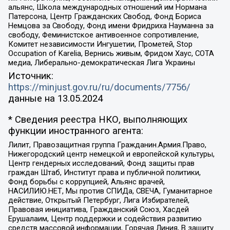
альянс, Школа международных отношений им Нормана
Патерсона, Центр Гражданских Свобод, Фонд Бориса
Немцова за Свободу, Фонд имени Фридриха Науманна за
свободу, Феминистское антивоенное сопротивление,
Комитет независимости Ингушетии, Прометей, Stop
Occupation of Karelia, Вернись живым, Фридом Хаус, СОТА
медиа, Либерально-демократическая Лига Украины
Источник:
https://minjust.gov.ru/ru/documents/7756/
данные на
13.05.2024
* Сведения реестра НКО, выполняющих
функции иностранного агента:
Лилит, Правозащитная группа Гражданин.Армия.Право,
Нижегородский центр немецкой и европейской культуры,
Центр гендерных исследований, Фонд защиты прав
граждан Штаб, Институт права и публичной политики,
Фонд борьбы с коррупцией, Альянс врачей,
НАСИЛИЮ.НЕТ, Мы против СПИДа, СВЕЧА, Гуманитарное
действие, Открытый Петербург, Лига Избирателей,
Правовая инициатива, Гражданский Союз, Хасдей
Ерушалаим, Центр поддержки и содействия развитию
средств массовой информации, Горячая Линия, В защиту