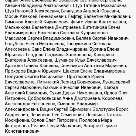
Аверин Владимир Анатольевич, Щур Татьяна Михайловна,
Щур Николай Алексеевич, Блинушов Андрей Юрьевич,
Мосин Алексей Геннадьевич, Гефтер Валентин Михайлович,
Симонов Алексей Кириллович, Флиге Ирина Анатольевна,
Мельникова Валентина Дмитриевна, Вититинова Елена
Владимировна, Баженова Светлана Куприяновна,
Максимов Сергей Владимирович, Беляев Сергей Иванович,
Голубева Елена Николаевна, Ганнушкина Светлана
Алексеевна, Закс Елена Владимировна, Буртина Елена
Юрьевна, Гендель Людмила Залмановна, Кокорина
Екатерина Алексеевна, Шуманов Илья Вячеславович,
Арапова Галина Юрьевна, Свечников Анатолий Мариевич,
Прохоров Вадим Юрьевич, Шахова Елена Владимировна,
Подузов Сергей Васильевич, Протасова Ирина
Вячеславовна, Литинский Леонид Борисович, Лукашевский
Сергей Маркович, Бахмин Вячеслав Иванович, Шабад
Анатолий Ефимович, Сухих Дарья Николаевна, Орлов Олег
Петрович, Добровольская Анна Дмитриевна, Королева
Александра Евгеньевна, Смирнов Владимир
Александрович, Вицин Сергей Ефимович, Золотухин Борис
Андреевич, Левинсон Лев Семенович, Локшина Татьяна
Иосифовна, Орлов Олег Петрович, Полякова Мара
Федоровна, Резник Генри Маркович, Захаров Герман
Константинович