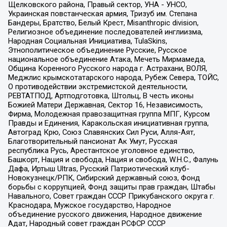
Щелковского района, Правый сектор, УНА - УНСО,
Украинская повстанческая армия, Тризуб им. Степана
Бандеры, Братство, Белый Крест, Misanthropic division,
Религиозное объединение последователей инглиизма,
Народная Социальная Инициатива, TulaSkins,
Этнополитическое объединение Русские, Русское
национальное объединение Атака, Мечеть Мирмамеда,
Община Коренного Русского народа г. Астрахани, ВОЛЯ,
Меджлис крымскотатарского народа, Рубеж Севера, ТОЙС,
О противодействии экстремистской деятельности,
РЕВТАТПОД, Артподготовка, Штольц, В честь иконы
Божией Матери Державная, Сектор 16, Независимость,
Фирма, Молодежная правозащитная группа МПГ, Курсом
Правды и Единения, Каракольская инициативная группа,
Автоград Крю, Союз Славянских Сил Руси, Алля-Аят,
Благотворительный пансионат Ак Умут, Русская
республика Русь, Арестантское уголовное единство,
Башкорт, Нация и свобода, Нация и свобода, W.H.С., Фалунь
Дафа, Иртыш Ultras, Русский Патриотический клуб-
Новокузнецк/РПК, Сибирский державный союз, Фонд
борьбы с коррупцией, Фонд защиты прав граждан, Штабы
Навального, Совет граждан СССР Прикубанского округа г.
Краснодара, Мужское государство, Народное
объединение русского движения, Народное движение
Адат, Народный совет граждан РСФСР СССР