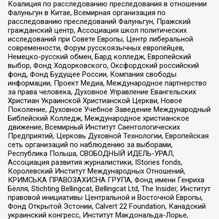
Коалиция по расследованию преследования в отношении
Фалуньгун в Китае, Всемирная организация по
расследованию преследований Фалуньгун, Пражский
гражданский центр, Ассоциация школ политических
исследований при Совете Европы, Центр либеральной
современности, Форум русскоязычных европейцев,
Немецко-русский обмен, Бард колледж, Европейский
выбор, Фонд Ходорковского, Оксфордский российский
фонд, Фонд Будущее России, Компания свободы
информации, Проект Медиа, Международное партнерство
за права человека, Духовное Управление Евангельских
Христиан Украинской Христианской Церкви, Новое
Поколение, Духовное Учебное Заведение Международный
Библейский Колледж, Международное христианское
движение, Всемирный Институт Саентологических
Предприятий, Церковь Духовной Технологии, Европейская
сеть организаций по наблюдению за выборами,
Республика Польша, СВОБОДНЫЙ ИДЕЛЬ-УРАЛ,
Ассоциация развития журналистики, IStories fonds,
Королевский Институт Международных Отношений,
КРИМСЬКА ПРАВОЗАХИСНА ГРУПА, Фонд имени Генриха
Бёлля, Stichting Bellingcat, Bellingcat Ltd, The Insider, Институт
правовой инициативы Центральной и Восточной Европы,
Фонд Открытой Эстонии, Calvert 22 Foundation, Канадский
украинский конгресс, Институт Макдональда-Лорье,