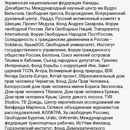
Украинская национальная федерация Канады,
Декабристы, Международный научный центр им Вудро
Вильсона, Свободная пресса, Возрождение, Всеукраинский
духовный центр , Риддл, Русский антивоенный комитет в
Швеции, Проект Медуза, Фонд Андрея Сахарова, Форум
свободной России, Лига Свободных Наций, Transparеncy
International, Форум Свободных Народов ПостРоссии,
Солидарность с гражданским движением в России –
Solidarus, КрымSOS, Свободный университет, Институт
государственного управления, Форум гражданского
общества Россия, Беллона, Союз жителей островов
Тисима и Хабомаи, Съезд народных депутатов, Гринпис
Интернешнл, Фонд борьбы с коррупцией Инк, Завет
церквей TCCN, Агора, Всемирный фонд природы, BDR
Novaja Gazeta-Europe, Алтай проект, Образовательный дом
прав человека Чернигов, Фонд Дом Прав Человека,
Белорусский дом прав человека имени Бориса Звозскова,
Дом прав человека Тбилиси, Дом прав человека Ереван,
Дом прав человека Крым, Центр дикого лосося, TVR
Studios, ТВ Дождь, Центр европейских исследований им
Вилфрида Мартенса, Сетевое объединение журналистов
расследователей, АЛЛАТРА, За свободную Россию,
Свободная Бурятия, Uralic, UnKremlin, Международная
федерация транспортных рабочих, ИстЧам Финланд,
Гудзоновский институт, Фонд Демократического