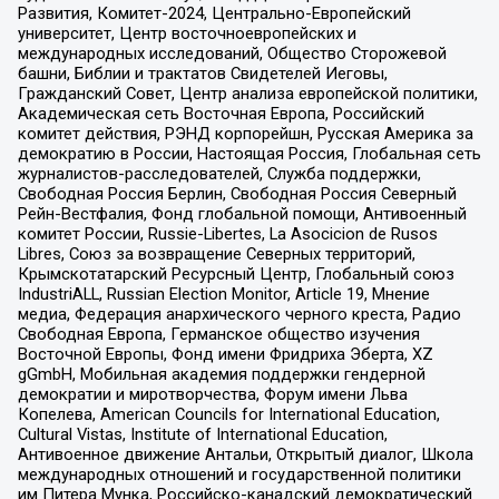
Развития, Комитет-2024, Центрально-Европейский
университет, Центр восточноевропейских и
международных исследований, Общество Сторожевой
башни, Библии и трактатов Свидетелей Иеговы,
Гражданский Совет, Центр анализа европейской политики,
Академическая сеть Восточная Европа, Российский
комитет действия, РЭНД корпорейшн, Русская Америка за
демократию в России, Настоящая Россия, Глобальная сеть
журналистов-расследователей, Служба поддержки,
Свободная Россия Берлин, Свободная Россия Северный
Рейн-Вестфалия, Фонд глобальной помощи, Антивоенный
комитет России, Russie-Libertes, La Asocicion de Rusos
Libres, Союз за возвращение Северных территорий,
Крымскотатарский Ресурсный Центр, Глобальный союз
IndustriALL, Russian Election Monitor, Article 19, Мнение
медиа, Федерация анархического черного креста, Радио
Свободная Европа, Германское общество изучения
Восточной Европы, Фонд имени Фридриха Эберта, XZ
gGmbH, Мобильная академия поддержки гендерной
демократии и миротворчества, Форум имени Льва
Копелева, American Councils for International Education,
Cultural Vistas, Institute of International Education,
Антивоенное движение Антальи, Открытый диалог, Школа
международных отношений и государственной политики
им Питера Мунка, Российско-канадский демократический