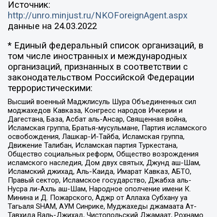
Источник:
http://unro.minjust.ru/NKOForeignAgent.aspx
данные на
24.03.2022
* Единый федеральный список организаций, в
том числе иностранных и международных
организаций, признанных в соответствии с
законодательством Российской Федерации
террористическими:
Высший военный Маджлисуль Шура Объединенных сил
моджахедов Кавказа, Конгресс народов Ичкерии и
Дагестана, База, Асбат аль-Ансар, Священная война,
Исламская группа, Братья-мусульмане, Партия исламского
освобождения, Лашкар-И-Тайба, Исламская группа,
Движение Талибан, Исламская партия Туркестана,
Общество социальных реформ, Общество возрождения
исламского наследия, Дом двух святых, Джунд аш-Шам,
Исламский джихад, Аль-Каида, Имарат Кавказ, АБТО,
Правый сектор, Исламское государство, Джабха аль-
Нусра ли-Ахль аш-Шам, Народное ополчение имени К.
Минина и Д. Пожарского, Аджр от Аллаха Субхану уа
Тагьаля SHAM, АУМ Синрике, Муджахеды джамаата Ат-
Тавхида Валь-Джихад, Чистопольский Джамаат, Рохнамо