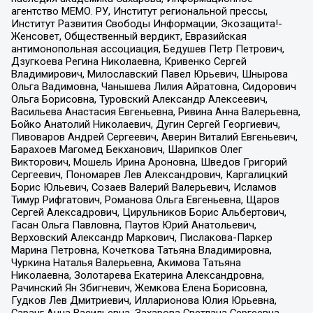
агентство МЕМО. РУ, Институт региональной прессы,
Институт Развития Свободы Информации, Экозащита!-
Женсовет, Общественный вердикт, Евразийская
антимонопольная ассоциация, Бедушев Петр Петрович,
Дзугкоева Регина Николаевна, Кривенко Сергей
Владимирович, Милославский Павел Юрьевич, Шнырова
Ольга Вадимовна, Чанышева Лилия Айратовна, Сидорович
Ольга Борисовна, Туровский Александр Алексеевич,
Васильева Анастасия Евгеньевна, Ривина Анна Валерьевна,
Бойко Анатолий Николаевич, Дугин Сергей Георгиевич,
Пивоваров Андрей Сергеевич, Аверин Виталий Евгеньевич,
Барахоев Магомед Бекханович, Шарипков Олег
Викторович, Мошель Ирина Ароновна, Шведов Григорий
Сергеевич, Пономарев Лев Александрович, Каргалицкий
Борис Юльевич, Созаев Валерий Валерьевич, Исламов
Тимур Рифгатович, Романова Ольга Евгеньевна, Щаров
Сергей Алексадрович, Цирульников Борис Альбертович,
Гасан Ольга Павловна, Паутов Юрий Анатольевич,
Верховский Александр Маркович, Пислакова-Паркер
Марина Петровна, Кочеткова Татьяна Владимировна,
Чуркина Наталья Валерьевна, Акимова Татьяна
Николаевна, Золотарева Екатерина Александровна,
Рачинский Ян Збигневич, Жемкова Елена Борисовна,
Гудков Лев Дмитриевич, Илларионова Юлия Юрьевна,
Саранг Анна Васильевна, Захарова Светлана Сергеевна,