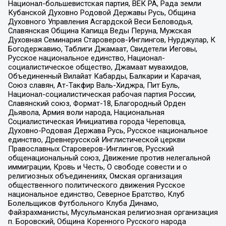
Национал-большевистская партия, ВЕК РА, Рада земли
Кубанской Духовно Родовой Державы Русь, Община
Духовного Управления Асгардской Веси Беловодья,
Славянская Община Капища Веды Перуна, Мужская
Духовная Семинария Староверов-Инглингов, Нурджулар, К
Богодержавию, Таблиги Джамаат, Свидетели Иеговы,
Русское национальное единство, Национал-
социалистическое общество, Джамаат мувахидов,
Объединенный Вилайат Кабарды, Балкарии и Карачая,
Союз славян, Ат-Такфир Валь-Хиджра, Пит Буль,
Национал-социалистическая рабочая партия России,
Славянский союз, Формат-18, Благородный Орден
Дьявола, Армия воли народа, Национальная
Социалистическая Инициатива города Череповца,
Духовно-Родовая Держава Русь, Русское национальное
единство, Древнерусской Инглистической церкви
Православных Староверов-Инглингов, Русский
общенациональный союз, Движение против нелегальной
иммиграции, Кровь и Честь, О свободе совести и о
религиозных объединениях, Омская организация
общественного политического движения Русское
национальное единство, Северное Братство, Клуб
Болельщиков Футбольного Клуба Динамо,
Файзрахманисты, Мусульманская религиозная организация
п. Боровский, Община Коренного Русского народа