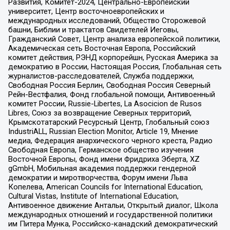
Развития, Комитет-2024, Центрально-Европейский
университет, Центр восточноевропейских и
международных исследований, Общество Сторожевой
башни, Библии и трактатов Свидетелей Иеговы,
Гражданский Совет, Центр анализа европейской политики,
Академическая сеть Восточная Европа, Российский
комитет действия, РЭНД корпорейшн, Русская Америка за
демократию в России, Настоящая Россия, Глобальная сеть
журналистов-расследователей, Служба поддержки,
Свободная Россия Берлин, Свободная Россия Северный
Рейн-Вестфалия, Фонд глобальной помощи, Антивоенный
комитет России, Russie-Libertes, La Asocicion de Rusos
Libres, Союз за возвращение Северных территорий,
Крымскотатарский Ресурсный Центр, Глобальный союз
IndustriALL, Russian Election Monitor, Article 19, Мнение
медиа, Федерация анархического черного креста, Радио
Свободная Европа, Германское общество изучения
Восточной Европы, Фонд имени Фридриха Эберта, XZ
gGmbH, Мобильная академия поддержки гендерной
демократии и миротворчества, Форум имени Льва
Копелева, American Councils for International Education,
Cultural Vistas, Institute of International Education,
Антивоенное движение Антальи, Открытый диалог, Школа
международных отношений и государственной политики
им Питера Мунка, Российско-канадский демократический