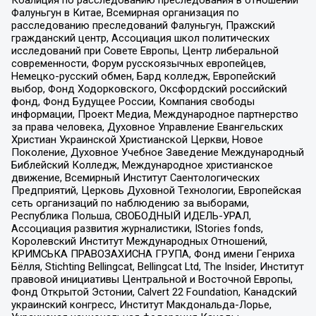
Коалиция по расследованию преследования в отношении
Фалуньгун в Китае, Всемирная организация по
расследованию преследований Фалуньгун, Пражский
гражданский центр, Ассоциация школ политических
исследований при Совете Европы, Центр либеральной
современности, Форум русскоязычных европейцев,
Немецко-русский обмен, Бард колледж, Европейский
выбор, Фонд Ходорковского, Оксфордский российский
фонд, Фонд Будущее России, Компания свободы
информации, Проект Медиа, Международное партнерство
за права человека, Духовное Управление Евангельских
Христиан Украинской Христианской Церкви, Новое
Поколение, Духовное Учебное Заведение Международный
Библейский Колледж, Международное христианское
движение, Всемирный Институт Саентологических
Предприятий, Церковь Духовной Технологии, Европейская
сеть организаций по наблюдению за выборами,
Республика Польша, СВОБОДНЫЙ ИДЕЛЬ-УРАЛ,
Ассоциация развития журналистики, IStories fonds,
Королевский Институт Международных Отношений,
КРИМСЬКА ПРАВОЗАХИСНА ГРУПА, Фонд имени Генриха
Бёлля, Stichting Bellingcat, Bellingcat Ltd, The Insider, Институт
правовой инициативы Центральной и Восточной Европы,
Фонд Открытой Эстонии, Calvert 22 Foundation, Канадский
украинский конгресс, Институт Макдональда-Лорье,