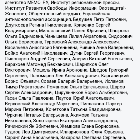
агентство МЕМО. РУ, Институт региональной прессы,
Институт Развития Свободы Информации, Экозащита!-
Женсовет, Общественный вердикт, Евразийская
антимонопольная ассоциация, Бедушев Петр Петрович,
Дзугкоева Регина Николаевна, Кривенко Сергей
Владимирович, Милославский Павел Юрьевич, Шнырова
Ольга Вадимовна, Чанышева Лилия Айратовна, Сидорович
Ольга Борисовна, Туровский Александр Алексеевич,
Васильева Анастасия Евгеньевна, Ривина Анна Валерьевна,
Бойко Анатолий Николаевич, Дугин Сергей Георгиевич,
Пивоваров Андрей Сергеевич, Аверин Виталий Евгеньевич,
Барахоев Магомед Бекханович, Шарипков Олег
Викторович, Мошель Ирина Ароновна, Шведов Григорий
Сергеевич, Пономарев Лев Александрович, Каргалицкий
Борис Юльевич, Созаев Валерий Валерьевич, Исламов
Тимур Рифгатович, Романова Ольга Евгеньевна, Щаров
Сергей Алексадрович, Цирульников Борис Альбертович,
Гасан Ольга Павловна, Паутов Юрий Анатольевич,
Верховский Александр Маркович, Пислакова-Паркер
Марина Петровна, Кочеткова Татьяна Владимировна,
Чуркина Наталья Валерьевна, Акимова Татьяна
Николаевна, Золотарева Екатерина Александровна,
Рачинский Ян Збигневич, Жемкова Елена Борисовна,
Гудков Лев Дмитриевич, Илларионова Юлия Юрьевна,
Саранг Анна Васильевна, Захарова Светлана Сергеевна,