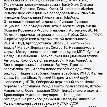
Щелковского района, Правый сектор, УНА - УНСО,
Украинская повстанческая армия, Тризуб им. Степана
Бандеры, Братство, Белый Крест, Misanthropic division,
Религиозное объединение последователей инглиизма,
Народная Социальная Инициатива, TulaSkins,
Этнополитическое объединение Русские, Русское
национальное объединение Атака, Мечеть Мирмамеда,
Община Коренного Русского народа г. Астрахани, ВОЛЯ,
Меджлис крымскотатарского народа, Рубеж Севера, ТОЙС,
О противодействии экстремистской деятельности,
РЕВТАТПОД, Артподготовка, Штольц, В честь иконы
Божией Матери Державная, Сектор 16, Независимость,
Фирма, Молодежная правозащитная группа МПГ, Курсом
Правды и Единения, Каракольская инициативная группа,
Автоград Крю, Союз Славянских Сил Руси, Алля-Аят,
Благотворительный пансионат Ак Умут, Русская
республика Русь, Арестантское уголовное единство,
Башкорт, Нация и свобода, Нация и свобода, W.H.С., Фалунь
Дафа, Иртыш Ultras, Русский Патриотический клуб-
Новокузнецк/РПК, Сибирский державный союз, Фонд
борьбы с коррупцией, Фонд защиты прав граждан, Штабы
Навального, Совет граждан СССР Прикубанского округа г.
Краснодара, Мужское государство, Народное
объединение русского движения, Народное движение
Адат, Народный совет граждан РСФСР СССР