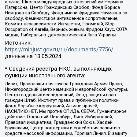
альянс, Школа международных отношений им Нормана
Патерсона, Центр Гражданских Свобод, Фонд Бориса
Немцова за Свободу, Фонд имени Фридриха Науманна за
свободу, Феминистское антивоенное сопротивление,
Комитет независимости Ингушетии, Прометей, Stop
Occupation of Karelia, Вернись живым, Фридом Хаус, СОТА
медиа, Либерально-демократическая Лига Украины
Источник:
https://minjust.gov.ru/ru/documents/7756/
данные на
13.05.2024
* Сведения реестра НКО, выполняющих
функции иностранного агента:
Лилит, Правозащитная группа Гражданин.Армия.Право,
Нижегородский центр немецкой и европейской культуры,
Центр гендерных исследований, Фонд защиты прав
граждан Штаб, Институт права и публичной политики,
Фонд борьбы с коррупцией, Альянс врачей,
НАСИЛИЮ.НЕТ, Мы против СПИДа, СВЕЧА, Гуманитарное
действие, Открытый Петербург, Лига Избирателей,
Правовая инициатива, Гражданский Союз, Хасдей
Ерушалаим, Центр поддержки и содействия развитию
средств массовой информации, Горячая Линия, В защиту