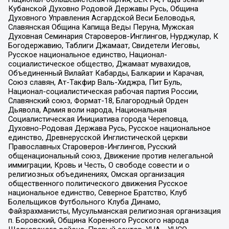
Кубанской Духовно Родовой Державы Русь, Община
Духовного Управления Асгардской Веси Беловодья,
Славянская Община Капища Веды Перуна, Мужская
Духовная Семинария Староверов-Инглингов, Нурджулар, К
Богодержавию, Таблиги Джамаат, Свидетели Иеговы,
Русское национальное единство, Национал-
социалистическое общество, Джамаат мувахидов,
Объединенный Вилайат Кабарды, Балкарии и Карачая,
Союз славян, Ат-Такфир Валь-Хиджра, Пит Буль,
Национал-социалистическая рабочая партия России,
Славянский союз, Формат-18, Благородный Орден
Дьявола, Армия воли народа, Национальная
Социалистическая Инициатива города Череповца,
Духовно-Родовая Держава Русь, Русское национальное
единство, Древнерусской Инглистической церкви
Православных Староверов-Инглингов, Русский
общенациональный союз, Движение против нелегальной
иммиграции, Кровь и Честь, О свободе совести и о
религиозных объединениях, Омская организация
общественного политического движения Русское
национальное единство, Северное Братство, Клуб
Болельщиков Футбольного Клуба Динамо,
Файзрахманисты, Мусульманская религиозная организация
п. Боровский, Община Коренного Русского народа