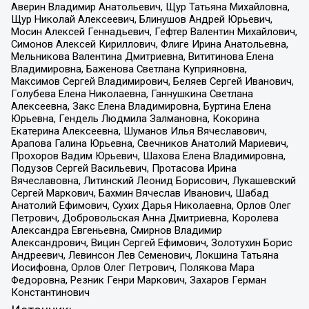
Аверин Владимир Анатольевич, Щур Татьяна Михайловна,
Щур Николай Алексеевич, Блинушов Андрей Юрьевич,
Мосин Алексей Геннадьевич, Гефтер Валентин Михайлович,
Симонов Алексей Кириллович, Флиге Ирина Анатольевна,
Мельникова Валентина Дмитриевна, Вититинова Елена
Владимировна, Баженова Светлана Куприяновна,
Максимов Сергей Владимирович, Беляев Сергей Иванович,
Голубева Елена Николаевна, Ганнушкина Светлана
Алексеевна, Закс Елена Владимировна, Буртина Елена
Юрьевна, Гендель Людмила Залмановна, Кокорина
Екатерина Алексеевна, Шуманов Илья Вячеславович,
Арапова Галина Юрьевна, Свечников Анатолий Мариевич,
Прохоров Вадим Юрьевич, Шахова Елена Владимировна,
Подузов Сергей Васильевич, Протасова Ирина
Вячеславовна, Литинский Леонид Борисович, Лукашевский
Сергей Маркович, Бахмин Вячеслав Иванович, Шабад
Анатолий Ефимович, Сухих Дарья Николаевна, Орлов Олег
Петрович, Добровольская Анна Дмитриевна, Королева
Александра Евгеньевна, Смирнов Владимир
Александрович, Вицин Сергей Ефимович, Золотухин Борис
Андреевич, Левинсон Лев Семенович, Локшина Татьяна
Иосифовна, Орлов Олег Петрович, Полякова Мара
Федоровна, Резник Генри Маркович, Захаров Герман
Константинович