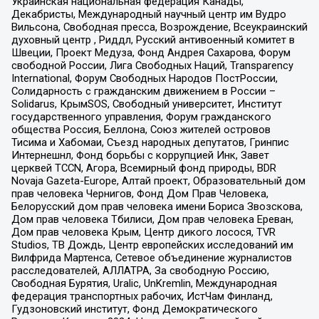
Украинская национальная федерация Канады,
Декабристы, Международный научный центр им Вудро
Вильсона, Свободная пресса, Возрождение, Всеукраинский
духовный центр , Риддл, Русский антивоенный комитет в
Швеции, Проект Медуза, Фонд Андрея Сахарова, Форум
свободной России, Лига Свободных Наций, Transparеncy
International, Форум Свободных Народов ПостРоссии,
Солидарность с гражданским движением в России –
Solidarus, КрымSOS, Свободный университет, Институт
государственного управления, Форум гражданского
общества Россия, Беллона, Союз жителей островов
Тисима и Хабомаи, Съезд народных депутатов, Гринпис
Интернешнл, Фонд борьбы с коррупцией Инк, Завет
церквей TCCN, Агора, Всемирный фонд природы, BDR
Novaja Gazeta-Europe, Алтай проект, Образовательный дом
прав человека Чернигов, Фонд Дом Прав Человека,
Белорусский дом прав человека имени Бориса Звозскова,
Дом прав человека Тбилиси, Дом прав человека Ереван,
Дом прав человека Крым, Центр дикого лосося, TVR
Studios, ТВ Дождь, Центр европейских исследований им
Вилфрида Мартенса, Сетевое объединение журналистов
расследователей, АЛЛАТРА, За свободную Россию,
Свободная Бурятия, Uralic, UnKremlin, Международная
федерация транспортных рабочих, ИстЧам Финланд,
Гудзоновский институт, Фонд Демократического