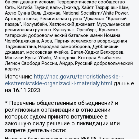
ба суи давлати исломи, Террористическое сообщество
Сеть, Катиба Таухид валь-Джихад, Хайят Тахрир аш-Шам,
Ахлю Сунна Валь Джамаа, National Socialism/White Power,
Артподготовка, Религиозная группа “Джамаат “Красный
пахарь”, Колумбайн, Хатлонский джамаат, Мусульманская
религиозная группа п. Кушкуль г. Оренбург, Крымско-
татарский добровольческий батальон имени Номана
Челебиджихана, Азов, Партия исламского возрождения
Таджикистана, Народная самооборона, Дуббайский
джамаат, московская ячейка, Батал-Хаджи Белхороев,
Маньяки Культ Убийц, Молодёжь Которая Улыбается,
Легион Свобода России, Айдар, Русский добровольческий
корпус
Источник:
http://nac.gov.ru/terroristicheskie-i-
ekstremistskie-organizacii-i-materialy.html
данные
на
16.11.2023
* Перечень общественных объединений и
религиозных организаций в отношении
которых судом принято вступившее в
законную силу решение о ликвидации или
запрете деятельности:
Национал-большевистская партия, ВЕК РА, Рада земли