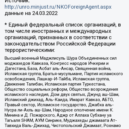
Источник:
http://unro.minjust.ru/NKOForeignAgent.aspx
данные на
24.03.2022
* Единый федеральный список организаций, в
том числе иностранных и международных
организаций, признанных в соответствии с
законодательством Российской Федерации
террористическими:
Высший военный Маджлисуль Шура Объединенных сил
моджахедов Кавказа, Конгресс народов Ичкерии и
Дагестана, База, Асбат аль-Ансар, Священная война,
Исламская группа, Братья-мусульмане, Партия исламского
освобождения, Лашкар-И-Тайба, Исламская группа,
Движение Талибан, Исламская партия Туркестана,
Общество социальных реформ, Общество возрождения
исламского наследия, Дом двух святых, Джунд аш-Шам,
Исламский джихад, Аль-Каида, Имарат Кавказ, АБТО,
Правый сектор, Исламское государство, Джабха аль-
Нусра ли-Ахль аш-Шам, Народное ополчение имени К.
Минина и Д. Пожарского, Аджр от Аллаха Субхану уа
Тагьаля SHAM, АУМ Синрике, Муджахеды джамаата Ат-
Тавхида Валь-Джихад, Чистопольский Джамаат, Рохнамо