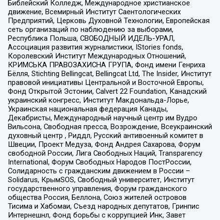
Библейский Колледж, Международное христианское
движение, Всемирный Институт Саентологических
Предприятий, Церковь Духовной Технологии, Европейская
сеть организаций по наблюдению за выборами,
Республика Польша, СВОБОДНЫЙ ИДЕЛЬ-УРАЛ,
Ассоциация развития журналистики, IStories fonds,
Королевский Институт Международных Отношений,
КРИМСЬКА ПРАВОЗАХИСНА ГРУПА, Фонд имени Генриха
Бёлля, Stichting Bellingcat, Bellingcat Ltd, The Insider, Институт
правовой инициативы Центральной и Восточной Европы,
Фонд Открытой Эстонии, Calvert 22 Foundation, Канадский
украинский конгресс, Институт Макдональда-Лорье,
Украинская национальная федерация Канады,
Декабристы, Международный научный центр им Вудро
Вильсона, Свободная пресса, Возрождение, Всеукраинский
духовный центр , Риддл, Русский антивоенный комитет в
Швеции, Проект Медуза, Фонд Андрея Сахарова, Форум
свободной России, Лига Свободных Наций, Transparеncy
International, Форум Свободных Народов ПостРоссии,
Солидарность с гражданским движением в России –
Solidarus, КрымSOS, Свободный университет, Институт
государственного управления, Форум гражданского
общества Россия, Беллона, Союз жителей островов
Тисима и Хабомаи, Съезд народных депутатов, Гринпис
Интернешнл, Фонд борьбы с коррупцией Инк, Завет