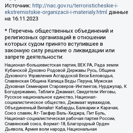
Источник:
http://nac.gov.ru/terroristicheskie-i-
ekstremistskie-organizacii-i-materialy.html
данные
на
16.11.2023
* Перечень общественных объединений и
религиозных организаций в отношении
которых судом принято вступившее в
законную силу решение о ликвидации или
запрете деятельности:
Национал-большевистская партия, ВЕК РА, Рада земли
Кубанской Духовно Родовой Державы Русь, Община
Духовного Управления Асгардской Веси Беловодья,
Славянская Община Капища Веды Перуна, Мужская
Духовная Семинария Староверов-Инглингов, Нурджулар, К
Богодержавию, Таблиги Джамаат, Свидетели Иеговы,
Русское национальное единство, Национал-
социалистическое общество, Джамаат мувахидов,
Объединенный Вилайат Кабарды, Балкарии и Карачая,
Союз славян, Ат-Такфир Валь-Хиджра, Пит Буль,
Национал-социалистическая рабочая партия России,
Славянский союз, Формат-18, Благородный Орден
Дьявола, Армия воли народа, Национальная