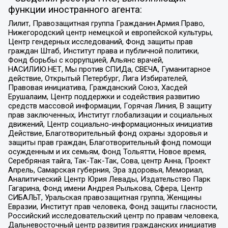
функции иностранного агента:
Лилит, Правозащитная группа Гражданин.Армия.Право,
Нижегородский центр немецкой и европейской культуры,
Центр гендерных исследований, Фонд защиты прав
граждан Штаб, Институт права и публичной политики,
Фонд борьбы с коррупцией, Альянс врачей,
НАСИЛИЮ.НЕТ, Мы против СПИДа, СВЕЧА, Гуманитарное
действие, Открытый Петербург, Лига Избирателей,
Правовая инициатива, Гражданский Союз, Хасдей
Ерушалаим, Центр поддержки и содействия развитию
средств массовой информации, Горячая Линия, В защиту
прав заключенных, Институт глобализации и социальных
движений, Центр социально-информационных инициатив
Действие, Благотворительный фонд охраны здоровья и
защиты прав граждан, Благотворительный фонд помощи
осужденным и их семьям, Фонд Тольятти, Новое время,
Серебряная тайга, Так-Так-Так, Сова, центр Анна, Проект
Апрель, Самарская губерния, Эра здоровья, Мемориал,
Аналитический Центр Юрия Левады, Издательство Парк
Гагарина, Фонд имени Андрея Рылькова, Сфера, Центр
СИБАЛЬТ, Уральская правозащитная группа, Женщины
Евразии, Институт прав человека, Фонд защиты гласности,
Российский исследовательский центр по правам человека,
Дальневосточный центр развития гражданских инициатив