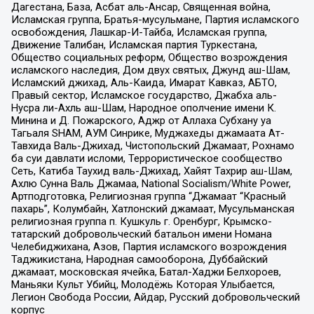
Дагестана, База, Асбат аль-Ансар, Священная война,
Исламская группа, Братья-мусульмане, Партия исламского
освобождения, Лашкар-И-Тайба, Исламская группа,
Движение Талибан, Исламская партия Туркестана,
Общество социальных реформ, Общество возрождения
исламского наследия, Дом двух святых, Джунд аш-Шам,
Исламский джихад, Аль-Каида, Имарат Кавказ, АБТО,
Правый сектор, Исламское государство, Джабха аль-
Нусра ли-Ахль аш-Шам, Народное ополчение имени К.
Минина и Д. Пожарского, Аджр от Аллаха Субхану уа
Тагьаля SHAM, АУМ Синрике, Муджахеды джамаата Ат-
Тавхида Валь-Джихад, Чистопольский Джамаат, Рохнамо
ба суи давлати исломи, Террористическое сообщество
Сеть, Катиба Таухид валь-Джихад, Хайят Тахрир аш-Шам,
Ахлю Сунна Валь Джамаа, National Socialism/White Power,
Артподготовка, Религиозная группа “Джамаат “Красный
пахарь”, Колумбайн, Хатлонский джамаат, Мусульманская
религиозная группа п. Кушкуль г. Оренбург, Крымско-
татарский добровольческий батальон имени Номана
Челебиджихана, Азов, Партия исламского возрождения
Таджикистана, Народная самооборона, Дуббайский
джамаат, московская ячейка, Батал-Хаджи Белхороев,
Маньяки Культ Убийц, Молодёжь Которая Улыбается,
Легион Свобода России, Айдар, Русский добровольческий
корпус