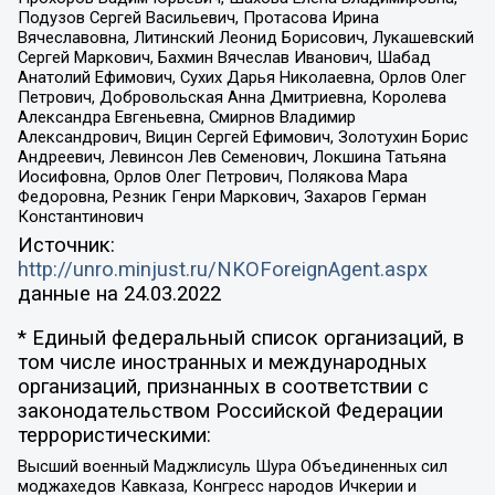
Подузов Сергей Васильевич, Протасова Ирина
Вячеславовна, Литинский Леонид Борисович, Лукашевский
Сергей Маркович, Бахмин Вячеслав Иванович, Шабад
Анатолий Ефимович, Сухих Дарья Николаевна, Орлов Олег
Петрович, Добровольская Анна Дмитриевна, Королева
Александра Евгеньевна, Смирнов Владимир
Александрович, Вицин Сергей Ефимович, Золотухин Борис
Андреевич, Левинсон Лев Семенович, Локшина Татьяна
Иосифовна, Орлов Олег Петрович, Полякова Мара
Федоровна, Резник Генри Маркович, Захаров Герман
Константинович
Источник:
http://unro.minjust.ru/NKOForeignAgent.aspx
данные на
24.03.2022
* Единый федеральный список организаций, в
том числе иностранных и международных
организаций, признанных в соответствии с
законодательством Российской Федерации
террористическими:
Высший военный Маджлисуль Шура Объединенных сил
моджахедов Кавказа, Конгресс народов Ичкерии и