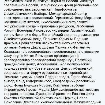
Республиканский Институт, Открытая Россия, Институт
современной России, Черноморский фонд регионального
сотрудничества, Европейская Платформа за
Демократические Выборы, Международный центр
электоральных исследований, Германский фонд Маршалла
Соединенных Штатов, Тихоокеанский центр защиты
окружающей среды и природных ресурсов, Свободная
Россия, Всемирный конгресс украинцев, Атлантический
совет, Человек в беде, Европейский фонд за демократию,
Джеймстаунский фонд, Прожект Хармони, Родники
дракона, Врачи против насильственного извлечения
органов, Фалунь Дафа, Друзья Фалуньгун, Фалуньгун,
Коалиция по расследованию преследования в отношении
Фалуньгун в Китае, Всемирная организация по
расследованию преследований Фалуньгун, Пражский
гражданский центр, Ассоциация школ политических
исследований при Совете Европы, Центр либеральной
современности, Форум русскоязычных европейцев,
Немецко-русский обмен, Бард колледж, Европейский
выбор, Фонд Ходорковского, Оксфордский российский
фонд, Фонд Будущее России, Компания свободы
информации, Проект Медиа, Международное партнерство
за права человека, Духовное Управление Евангельских
Христиан Украинской Христианской Церкви, Новое
Поколение, Духовное Учебное Заведение Международный