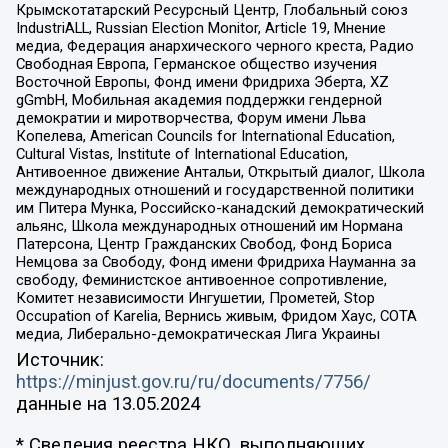
Крымскотатарский Ресурсный Центр, Глобальный союз
IndustriALL, Russian Election Monitor, Article 19, Мнение
медиа, Федерация анархического черного креста, Радио
Свободная Европа, Германское общество изучения
Восточной Европы, Фонд имени Фридриха Эберта, XZ
gGmbH, Мобильная академия поддержки гендерной
демократии и миротворчества, Форум имени Льва
Копелева, American Councils for International Education,
Cultural Vistas, Institute of International Education,
Антивоенное движение Антальи, Открытый диалог, Школа
международных отношений и государственной политики
им Питера Мунка, Российско-канадский демократический
альянс, Школа международных отношений им Нормана
Патерсона, Центр Гражданских Свобод, Фонд Бориса
Немцова за Свободу, Фонд имени Фридриха Науманна за
свободу, Феминистское антивоенное сопротивление,
Комитет независимости Ингушетии, Прометей, Stop
Occupation of Karelia, Вернись живым, Фридом Хаус, СОТА
медиа, Либерально-демократическая Лига Украины
Источник:
https://minjust.gov.ru/ru/documents/7756/
данные на
13.05.2024
* Сведения реестра НКО, выполняющих