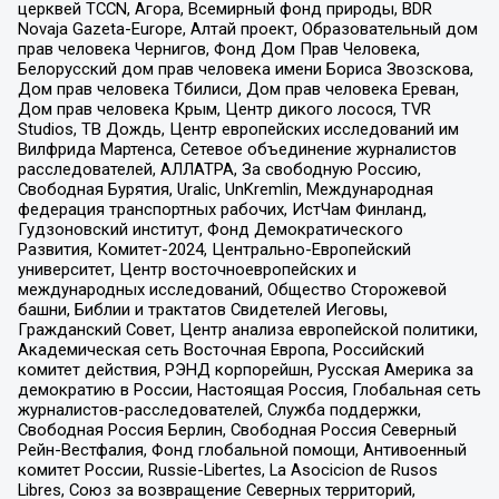
церквей TCCN, Агора, Всемирный фонд природы, BDR
Novaja Gazeta-Europe, Алтай проект, Образовательный дом
прав человека Чернигов, Фонд Дом Прав Человека,
Белорусский дом прав человека имени Бориса Звозскова,
Дом прав человека Тбилиси, Дом прав человека Ереван,
Дом прав человека Крым, Центр дикого лосося, TVR
Studios, ТВ Дождь, Центр европейских исследований им
Вилфрида Мартенса, Сетевое объединение журналистов
расследователей, АЛЛАТРА, За свободную Россию,
Свободная Бурятия, Uralic, UnKremlin, Международная
федерация транспортных рабочих, ИстЧам Финланд,
Гудзоновский институт, Фонд Демократического
Развития, Комитет-2024, Центрально-Европейский
университет, Центр восточноевропейских и
международных исследований, Общество Сторожевой
башни, Библии и трактатов Свидетелей Иеговы,
Гражданский Совет, Центр анализа европейской политики,
Академическая сеть Восточная Европа, Российский
комитет действия, РЭНД корпорейшн, Русская Америка за
демократию в России, Настоящая Россия, Глобальная сеть
журналистов-расследователей, Служба поддержки,
Свободная Россия Берлин, Свободная Россия Северный
Рейн-Вестфалия, Фонд глобальной помощи, Антивоенный
комитет России, Russie-Libertes, La Asocicion de Rusos
Libres, Союз за возвращение Северных территорий,