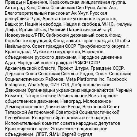
Правды и Единения, Каракольская инициативная группа,
Автоград Крю, Союз Славянских Сил Руси, Алля-Аят,
Благотворительный пансионат Ак Умут, Русская
республика Русь, Арестантское уголовное единство,
Башкорт, Нация и свобода, Нация и свобода, W.H.С., Фалунь
Дафа, Иртыш Ultras, Русский Патриотический клуб-
Новокузнецк/РПК, Сибирский державный союз, Фонд
борьбы с коррупцией, Фонд защиты прав граждан, Штабы
Навального, Совет граждан СССР Прикубанского округа г.
Краснодара, Мужское государство, Народное
объединение русского движения, Народное движение
Адат, Народный совет граждан РСФСР СССР
Архангельской области, Проект Штурм, Граждане СССР,
Держава Союз Советских Светлых Родов, Совет Советских
Социалистических Районов, Meta Platforms Inc, Facebook,
Instagram, WhatsApp, СИЧ-С14, Добровольческое
Движение Организации украинских националистов, Черный
Комитет, Татарстанское Региональное Всетатарское
общественное движение, Невоград, Молодежное
Демократическое Движение Весна, Верховный Совет
Татарской Автономной Советской Социалистической
Республики, Конгресс ойрат-калмыцкого народа,
Исполнительный комитет совета народных депутатов
Красноярского края, Этническое национальное
объединение, ЛГБТ, Я.МЫ Сергей Фургал