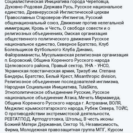
Социалистическая Инициатива города Череповца,
Духовно-Родовая Держава Русь, Русское национальное
единство, Древнерусской Инглистической церкви
Православных Староверов-Инглингов, Русский
общенациональный союз, Движение против нелегальной
иммиграции, Кровь и Честь, О свободе совести и о
религиозных объединениях, Омская организация
общественного политического движения Русское
национальное единство, Северное Братство, Клуб
Болельщиков Футбольного Клуба Динамо,
Файзрахманисты, Мусульманская религиозная организация
п. Боровский, Община Коренного Русского народа
Щелковского района, Правый сектор, УНА - УНСО,
Украинская повстанческая армия, Тризуб им. Степана
Бандеры, Братство, Белый Крест, Misanthropic division,
Религиозное объединение последователей инглиизма,
Народная Социальная Инициатива, TulaSkins,
Этнополитическое объединение Русские, Русское
национальное объединение Атака, Мечеть Мирмамеда,
Община Коренного Русского народа г. Астрахани, ВОЛЯ,
Меджлис крымскотатарского народа, Рубеж Севера, ТОЙС,
О противодействии экстремистской деятельности,
РЕВТАТПОД, Артподготовка, Штольц, В честь иконы
Божией Матери Державная, Сектор 16, Независимость,
Фирма, Молодежная правозащитная группа МПГ, Курсом