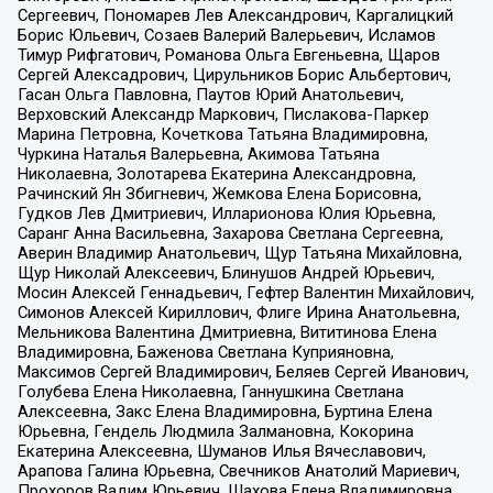
Сергеевич, Пономарев Лев Александрович, Каргалицкий
Борис Юльевич, Созаев Валерий Валерьевич, Исламов
Тимур Рифгатович, Романова Ольга Евгеньевна, Щаров
Сергей Алексадрович, Цирульников Борис Альбертович,
Гасан Ольга Павловна, Паутов Юрий Анатольевич,
Верховский Александр Маркович, Пислакова-Паркер
Марина Петровна, Кочеткова Татьяна Владимировна,
Чуркина Наталья Валерьевна, Акимова Татьяна
Николаевна, Золотарева Екатерина Александровна,
Рачинский Ян Збигневич, Жемкова Елена Борисовна,
Гудков Лев Дмитриевич, Илларионова Юлия Юрьевна,
Саранг Анна Васильевна, Захарова Светлана Сергеевна,
Аверин Владимир Анатольевич, Щур Татьяна Михайловна,
Щур Николай Алексеевич, Блинушов Андрей Юрьевич,
Мосин Алексей Геннадьевич, Гефтер Валентин Михайлович,
Симонов Алексей Кириллович, Флиге Ирина Анатольевна,
Мельникова Валентина Дмитриевна, Вититинова Елена
Владимировна, Баженова Светлана Куприяновна,
Максимов Сергей Владимирович, Беляев Сергей Иванович,
Голубева Елена Николаевна, Ганнушкина Светлана
Алексеевна, Закс Елена Владимировна, Буртина Елена
Юрьевна, Гендель Людмила Залмановна, Кокорина
Екатерина Алексеевна, Шуманов Илья Вячеславович,
Арапова Галина Юрьевна, Свечников Анатолий Мариевич,
Прохоров Вадим Юрьевич, Шахова Елена Владимировна,