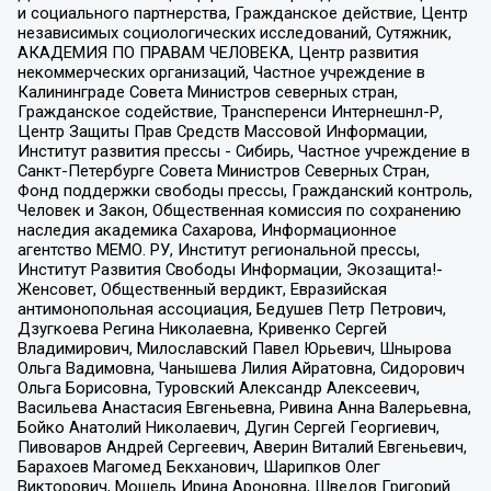
и социального партнерства, Гражданское действие, Центр
независимых социологических исследований, Сутяжник,
АКАДЕМИЯ ПО ПРАВАМ ЧЕЛОВЕКА, Центр развития
некоммерческих организаций, Частное учреждение в
Калининграде Совета Министров северных стран,
Гражданское содействие, Трансперенси Интернешнл-Р,
Центр Защиты Прав Средств Массовой Информации,
Институт развития прессы - Сибирь, Частное учреждение в
Санкт-Петербурге Совета Министров Северных Стран,
Фонд поддержки свободы прессы, Гражданский контроль,
Человек и Закон, Общественная комиссия по сохранению
наследия академика Сахарова, Информационное
агентство МЕМО. РУ, Институт региональной прессы,
Институт Развития Свободы Информации, Экозащита!-
Женсовет, Общественный вердикт, Евразийская
антимонопольная ассоциация, Бедушев Петр Петрович,
Дзугкоева Регина Николаевна, Кривенко Сергей
Владимирович, Милославский Павел Юрьевич, Шнырова
Ольга Вадимовна, Чанышева Лилия Айратовна, Сидорович
Ольга Борисовна, Туровский Александр Алексеевич,
Васильева Анастасия Евгеньевна, Ривина Анна Валерьевна,
Бойко Анатолий Николаевич, Дугин Сергей Георгиевич,
Пивоваров Андрей Сергеевич, Аверин Виталий Евгеньевич,
Барахоев Магомед Бекханович, Шарипков Олег
Викторович, Мошель Ирина Ароновна, Шведов Григорий