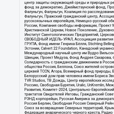
центр защиты окружающей среды и природных ресу
фонд за демократию, Джеймстаунский фонд, Прож
Фалуньгун, Фалуньгун, Коалиция по расследован
Фалуньгун, Пражский гражданский центр, Ассоци
русскоязычных европейцев, Немецко-русский об
России, Компания свободы информации, Проект М
Христианской Церкви, Новое Поколение, Духовн
Институт Саентологических Предприятий, Церков
СВОБОДНЫЙ ИДЕЛЬ-УРАЛ, Ассоциация развития ж
ГРУПА, Фонд имени Генриха Бёлля, Stichting Bellin
Эстонии, Calvert 22 Foundation, Канадский укра
Международный научный центр им Вудро Вильсона
Швеции, Проект Медуза, Фонд Андрея Сахарова, Ф
Солидарность с гражданским движением в России 
общества Россия, Беллона, Союз жителей острово
церквей TCCN, Агора, Всемирный фонд природы, B
Белорусский дом прав человека имени Бориса Зво
TVR Studios, ТВ Дождь, Центр европейских иссл
Россию, Свободная Бурятия, Uralic, UnKremlin, 
Развития, Комитет-2024, Центрально-Европейски
трактатов Свидетелей Иеговы, Гражданский Совет
РЭНД корпорейшн, Русская Америка за демократи
Россия Берлин, Свободная Россия Северный Рейн-В
Союз за возвращение Северных территорий, Крымско
Федерация анархического черного креста, Радио