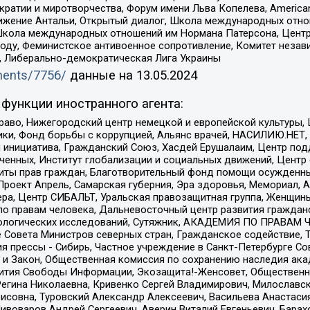
и и миротворчества, Форум имени Льва Копелева, American Counci
ое движение Антальи, Открытый диалог, Школа международных отн
Школа международных отношений им Нормана Патерсона, Центр
ду, Феминистское антивоенное сопротивление, Комитет независ
а, Либерально-демократическая Лига Украины
uments/7756/
данные на
13.05.2024
функции иностранного агента:
раво, Нижегородский центр немецкой и европейской культуры,
тики, Фонд борьбы с коррупцией, Альянс врачей, НАСИЛИЮ.НЕТ,
я инициатива, Гражданский Союз, Хасдей Ерушалаим, Центр по
юченных, Институт глобализации и социальных движений, Цент
ты прав граждан, Благотворительный фонд помощи осужденным
а, Проект Апрель, Самарская губерния, Эра здоровья, Мемориал
ера, Центр СИБАЛЬТ, Уральская правозащитная группа, Женщины
по правам человека, Дальневосточный центр развития гражданс
ологических исследований, Сутяжник, АКАДЕМИЯ ПО ПРАВАМ Ч
е Совета Министров северных стран, Гражданское содействие,
я прессы - Сибирь, Частное учреждение в Санкт-Петербурге С
 и Закон, Общественная комиссия по сохранению наследия ак
звития Свободы Информации, Экозащита!-Женсовет, Общественн
Регина Николаевна, Кривенко Сергей Владимирович, Милославс
совна, Туровский Александр Алексеевич, Васильева Анастасия
Пивоваров Андрей Сергеевич, Аверин Виталий Евгеньевич, Бара