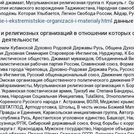
ий джамаат, Мусульманская религиозная группа п. Кушкуль г. 
ртия исламского возрождения Таджикистана, Народная самооб
олодёжь Которая Улыбается, Легион Свобода России, Айдар, Р
ie-i-ekstremistskie-organizacii-i-materialy.html
данные
и религиозных организаций в отношении которых 
 деятельности:
земли Кубанской Духовно Родовой Державы Русь, Община Духо
 Духовная Семинария Староверов-Инглингов, Нурджулар, К Бо
листическое общество, Джамаат мувахидов, Объединенный Вил
иалистическая рабочая партия России, Славянский союз, Форма
ива города Череповца, Духовно-Родовая Держава Русь, Русск
-Инглингов, Русский общенациональный союз, Движение против
 Омская организация общественного политического движения Р
йзрахманисты, Мусульманская религиозная организация п. Бо
краинская повстанческая армия, Тризуб им. Степана Бандеры, Бр
зма, Народная Социальная Инициатива, TulaSkins, Этнополитич
оренного Русского народа г. Астрахани, ВОЛЯ, Меджлис крымс
РЕВТАТПОД, Артподготовка, Штольц, В честь иконы Божией Мате
равды и Единения, Каракольская инициативная группа, Автогра
спублика Русь, Арестантское уголовное единство, Башкорт, Наци
окузнецк/РПК, Сибирский державный союз, Фонд борьбы с кор
округа г. Краснодара, Мужское государство, Народное объедин