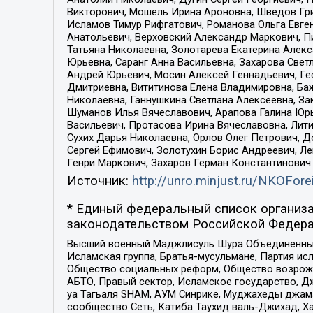
Викторович, Мошель Ирина Ароновна, Шведов Гри
Исламов Тимур Рифгатович, Романова Ольга Евге
Анатольевич, Верховский Александр Маркович, П
Татьяна Николаевна, Золотарева Екатерина Алек
Юрьевна, Саранг Анна Васильевна, Захарова Свет
Андрей Юрьевич, Мосин Алексей Геннадьевич, Ге
Дмитриевна, Вититинова Елена Владимировна, Ба
Николаевна, Ганнушкина Светлана Алексеевна, За
Шуманов Илья Вячеславович, Арапова Галина Юрь
Васильевич, Протасова Ирина Вячеславовна, Лит
Сухих Дарья Николаевна, Орлов Олег Петрович, 
Сергей Ефимович, Золотухин Борис Андреевич, Л
Генри Маркович, Захаров Герман Константинович
Источник:
http://unro.minjust.ru/NKOFore
* Единый федеральный список организа
законодательством Российской Федера
Высший военный Маджлисуль Шура Объединенных с
Исламская группа, Братья-мусульмане, Партия ис
Общество социальных реформ, Общество возрожд
АБТО, Правый сектор, Исламское государство, Д
уа Тагьаля SHAM, АУМ Синрике, Муджахеды джама
сообщество Сеть, Катиба Таухид валь-Джихад, Хай