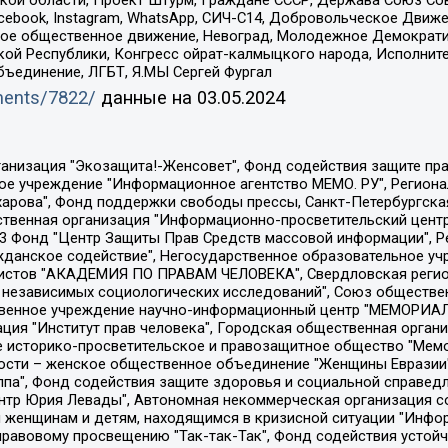
ой области, Проект Штурм, Граждане СССР, Держава Союз Сов
Facebook, Instagram, WhatsApp, СИЧ-С14, Добровольческое Движ
ское общественное движение, Невоград, Молодежное Демократ
ой Республики, Конгресс ойрат-калмыцкого народа, Исполнит
бъединение, ЛГБТ, Я.МЫ Сергей Фургал
uments/7822/
данные на
03.05.2024
Общество с ограниченной ответственностью "Радио Свободная Европа/Радио Свобода", Чешское информационное агентство "MEDIUM-ORIENT", Красноярская региональная общественная организация "Мы против СПИДа", Камалягин Денис Николаевич, Маркелов Сергей Евгеньевич, Пономарев Лев Александрович, Савицкая Людмила Алексеевна, Автономная некоммерческая организация "Центр по работе с проблемой насилия "НАСИЛИЮ.НЕТ", Межрегиональный профессиональный союз работников здравоохранения "Альянс врачей", Юридическое лицо, зарегистрированное в Латвийской Республике, SIA "Medusa Project" (регистрационный номер 40103797863, дата регистрации 10.06.2014), Некоммерческая организация "Фонд по борьбе с коррупцией", Автономная некоммерческая организация "Институт права и публичной политики", Баданин Роман Сергеевич, Гликин Максим Александрович, Железнова Мария Михайловна, Лукьянова Юлия Сергеевна, Маетная Елизавета Витальевна, Маняхин Петр Борисович, Чуракова Ольга Владимировна, Ярош Юлия Петровна, Юридическое лицо "The Insider SIA", зарегистрированное в Риге, Латвийская Республика (дата регистрации 26.06.2015), являющееся администратором доменного имени интернет-издания "The Insider SIA", https://theins.ru, Постернак Алексей Евгеньевич, Рубин Михаил Аркадьевич, Анин Роман Александрович, Юридическое лицо Istories fonds, зарегистрированное в Латвийской Республике (регистрационный номер 50008295751, дата регистрации 24.02.2020), Великовский Дмитрий Александрович, Долинина Ирина Николаевна, Мароховская Алеся Алексеевна, Шлейнов Роман Юрьевич, Шмагун Олеся Валентиновна, Общество с ограниченной ответственностью "Альтаир 2021", Общество с ограниченной ответственностью "Вега 2021", Общество с ограниченной ответственностью "Главный редактор 2021", Общество с ограниченной ответственностью "Ромашки монолит", Важенков Артем Валерьевич, Ивановская областная общественная организация "Центр гендерных исследований", Гурман Юрий Альбертович, Медиапроект "ОВД-Инфо", Егоров Владимир Владимирович, Жилинский Владимир Александрович, Общество с ограниченной ответственностью "ЗП", Иванова София Юрьевна, Карезина Инна Павловна, Кильтау Екатерина Викторовна, Петров Алексей Викторович, Пискунов Сергей Евгеньевич, Смирнов Сергей Сергеевич, Тихонов Михаил Сергеевич, Общество с ограниченной ответственностью "ЖУРНАЛИСТ-ИНОСТРАННЫЙ АГЕНТ", Арапова Галина Юрьевна, Вольтская Татьяна Анатольевна, Американская компания "Mason G.E.S. Anonymous Foundation" (США), являющаяся владельцем интернет-издания https://mnews.world/, Компания "Stichting Bellingcat", зарегистрированная в Нидерландах (дата регистрации 11.07.2018), Захаров Андрей Вячеславович, Клепиковская Екатерина Дмитриевна, Общество с ограниченной ответственностью "МЕМО", Перл Роман Александрович, Симонов Евгений Алексеевич, Соловьева Елена Анатольевна, Сотников Даниил Владимирович, Сурначева Елизавета Дмитриевна, Автономная некоммерческая организация по защите прав человека и информированию населения "Якутия – Наше Мнение", Общество с ограниченной ответственностью "Москоу диджитал медиа", с 26.01.2023 Общество с ограниченной ответственностью "Чайка Белые сады", Ветошкина Валерия Валерьевна, Заговора Максим Александрович, Межрегиональное общественное движение "Российская ЛГБТ - сеть", Оленичев Максим Владимирович, Павлов Иван Юрьевич, Скворцова Елена Сергеевна, Общество с ограниченной ответственностью "Как бы инагент", Кочетков Игорь Викторович, Общество с ограниченной ответственностью "Честные выборы", Еланчик Олег Александрович, Общество с ограниченной ответственностью "Нобелевский призыв", Гималова Регина Эмилевна, Григорьев Андрей Валерьевич, Григорьева Алина Александровна, Ассоциация по содействию защите прав призывников, альтернативнослужащих и военнослужащих "Правозащитная группа "Гражданин.Армия.Право", Хисамова Регина Фаритовна, Автономная некоммерческая организация по реализа