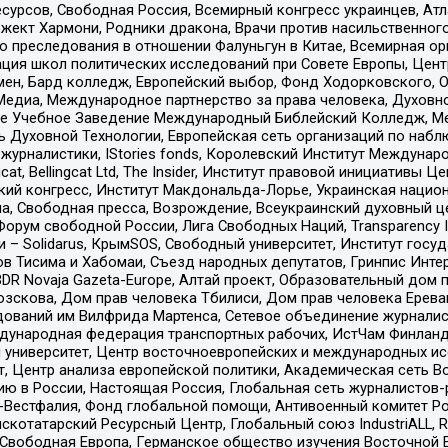
рсов, Свободная Россия, Всемирный конгресс украинцев, Атла
ект Хармони, Родники дракона, Врачи против насильственного
ию преследования в отношении Фалуньгун в Китае, Всемирная о
ация школ политических исследований при Совете Европы, Цен
мен, Бард колледж, Европейский выбор, Фонд Ходорковского,
едиа, Международное партнерство за права человека, Духовно
ое Учебное Заведение Международный Библейский Колледж, М
ь Духовной Технологии, Европейская сеть организаций по наб
урналистики, IStories fonds, Королевский Институт Между
gcat, Bellingcat Ltd, The Insider, Институт правовой инициатив
инский конгресс, Институт Макдональда-Лорье, Украинская нац
, Свободная пресса, Возрождение, Всеукраинский духовный цен
орум свободной России, Лига Свободных Наций, Transparеncy I
– Solidarus, КрымSOS, Свободный университет, Институт госу
в Тисима и Хабомаи, Съезд народных депутатов, Гринпис Инте
DR Novaja Gazeta-Europe, Алтай проект, Образовательный дом 
зскова, Дом прав человека Тбилиси, Дом прав человека Ерева
едований им Вилфрида Мартенса, Сетевое объединение журнали
Международная федерация транспортных рабочих, ИстЧам Финлан
й университет, Центр восточноевропейских и международных и
, Центр анализа европейской политики, Академическая сеть Во
ю в России, Настоящая Россия, Глобальная сеть журналистов
естфалия, Фонд глобальной помощи, Антивоенный комитет России,
татарский Ресурсный Центр, Глобальный союз IndustriALL, Russi
 Свободная Европа, Германское общество изучения Восточной 