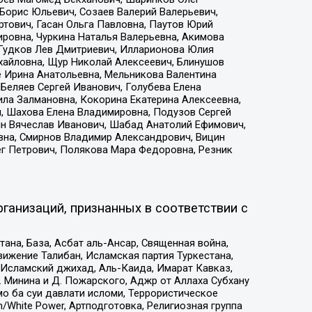
Борис Юльевич, Созаев Валерий Валерьевич,
тович, Гасан Ольга Павловна, Паутов Юрий
ровна, Чуркина Наталья Валерьевна, Акимова
 Гудков Лев Дмитриевич, Илларионова Юлия
ихайловна, Щур Николай Алексеевич, Блинушов
е Ирина Анатольевна, Мельникова Валентина
Беляев Сергей Иванович, Голубева Елена
ила Залмановна, Кокорина Екатерина Алексеевна,
, Шахова Елена Владимировна, Подузов Сергей
ин Вячеслав Иванович, Шабад Анатолий Ефимович,
вна, Смирнов Владимир Александрович, Вицин
ег Петрович, Полякова Мара Федоровна, Резник
ганизаций, признанных в соответствии с
на, База, Асбат аль-Ансар, Священная война,
ижение Талибан, Исламская партия Туркестана,
Исламский джихад, Аль-Каида, Имарат Кавказ,
 Минина и Д. Пожарского, Аджр от Аллаха Субхану
о ба суи давлати исломи, Террористическое
/White Power, Артподготовка, Религиозная группа