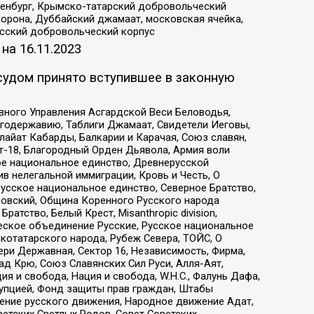
Оренбург, Крымско-татарский добровольческий
орона, Дуббайский джамаат, московская ячейка,
усский добровольческий корпус
 на
16.11.2023
судом принято вступившее в законную
вного Управления Асгардской Веси Беловодья,
годержавию, Таблиги Джамаат, Свидетели Иеговы,
айат Кабарды, Балкарии и Карачая, Союз славян,
т-18, Благородный Орден Дьявола, Армия воли
ое национальное единство, Древнерусской
 нелегальной иммиграции, Кровь и Честь, О
усское национальное единство, Северное Братство,
ровский, Община Коренного Русского народа
атство, Белый Крест, Misanthropic division,
еское объединение Русские, Русское национальное
котатарского народа, Рубеж Севера, ТОЙС, О
ри Державная, Сектор 16, Независимость, Фирма,
д Крю, Союз Славянских Сил Руси, Алля-Аят,
я и свобода, Нация и свобода, W.H.С., Фалунь Дафа,
рупцией, Фонд защиты прав граждан, Штабы
ение русского движения, Народное движение Адат,