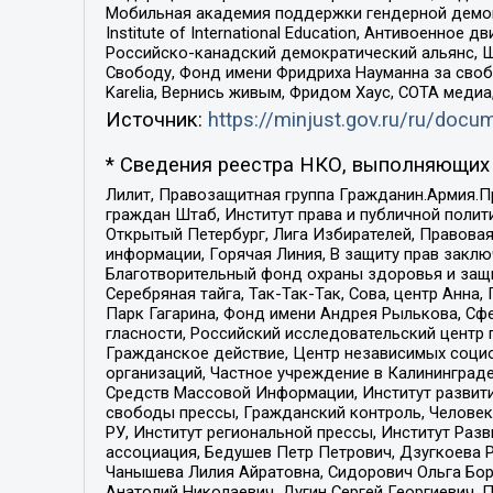
Мобильная академия поддержки гендерной демократи
Institute of International Education, Антивоенн
Российско-канадский демократический альянс, 
Свободу, Фонд имени Фридриха Науманна за свобо
Karelia, Вернись живым, Фридом Хаус, СОТА меди
Источник:
https://minjust.gov.ru/ru/doc
* Сведения реестра НКО, выполняющих 
Лилит, Правозащитная группа Гражданин.Армия.П
граждан Штаб, Институт права и публичной поли
Открытый Петербург, Лига Избирателей, Правова
информации, Горячая Линия, В защиту прав закл
Благотворительный фонд охраны здоровья и защи
Серебряная тайга, Так-Так-Так, Сова, центр Анн
Парк Гагарина, Фонд имени Андрея Рылькова, Сф
гласности, Российский исследовательский центр 
Гражданское действие, Центр независимых соци
организаций, Частное учреждение в Калининград
Средств Массовой Информации, Институт развити
свободы прессы, Гражданский контроль, Человек
РУ, Институт региональной прессы, Институт Ра
ассоциация, Бедушев Петр Петрович, Дзугкоева 
Чанышева Лилия Айратовна, Сидорович Ольга Бори
Анатолий Николаевич, Дугин Сергей Георгиевич, 