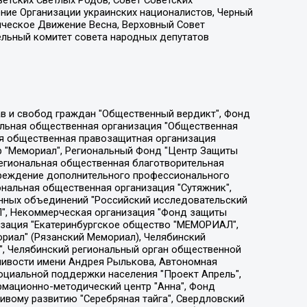
етских Светлых Родов, Совет Советских
ение Организации украинских националистов, Черный
ическое Движение Весна, Верховный Совет
ельный комитет совета народных депутатов
ции социально-правовых программ "Лилит", Дальневосточное общественное движение "Маяк", Санкт-Петербургская ЛГБТ-инициативная группа "Выход", Инициативная группа ЛГБТ+ "Реверс", Алексеев Андрей Викторович, Бекбулатова Таисия Львовна, Беляев Иван Михайлович, Владыкина Елена Сергеевна, Гельман Марат Александрович, Никульшина Вероника Юрьевна, Толоконникова Надежда Андреевна, Шендерович Виктор Анатольевич, Общество с ограниченной ответственностью "Данное сообщение", Общество с ограниченной ответственностью Издательский дом "Новая глава", Айнбиндер Александра Александровна, Московский комьюнити-центр для ЛГБТ+инициатив, Благотворительный фонд развития филантропии, Deutsche Welle (Германия, Kurt-Schumacher-Strasse 3, 53113 Bonn), Борзунова Мария Михайловна, Воробьев Виктор Викторович, Голубева Анна Львовна, Константинова Алла Михайловна, Малкова Ирина Владимировна, Мурадов Мурад Абдулгалимович, Осетинская Елизавета Николаевна, Понасенков Евгений Николаевич, Ганапольский Матвей Юрьевич, Киселев Евгений Алексеевич, Борухович Ирина Григорьевна, Дремин Иван Тимофеевич, Дубровский Дмитрий Викторович, Красноярская региональная общественная организация поддержки и развития альтернативных образовательных технологий и межкультурных коммуникаций "ИНТЕРРА", Маяковская Екатерина Алексеевна, Фейгин Марк Захарович, Филимонов Андрей Викторович, Дзугкоева Регина Николаевна, Доброхотов Роман Александрович, Дудь Юрий Александрович, Елкин Сергей Владимирович, Кругликов Кирилл Игоревич, Сабунаева Мария Леонидовна, Семенов Алексей Владимирович, Шаинян Карен Багратович, Шульман Екатерина Михайловна, Асафьев Артур Валерьевич, Вахштайн Виктор Семенович, Венедиктов Алексей Алексеевич, Лушникова Екатерина Евгеньевна, Волков Леонид Михайлович, Невзоров Александр Глебович, Пархоменко Сергей Борисович, Сироткин Ярослав Николаевич, Кара-Мурза Владимир Владимирович, Баранова Наталья Владимировна, Гозман Леонид Яковлевич, Кагарлицкий Борис Юльевич, Климарев Михаил Валерьевич, Милов Владимир Станиславович, Автономная некоммерческая организация Краснодарский центр современного искусства "Типография", Моргенштерн Алишер Тагирович, Соболь Любовь Эдуардовна, Общество с ограниченной ответственностью "ЛИЗА НОРМ", Каспаров Гарри Кимович, Ходорковский Михаил Борисович, Общество с ограниченной ответственностью "Апрельские тезисы", Данилович Ирина Брониславовна, Кашин Олег Владимирович, Петров Николай Владимирович, Пивоваров Алексей Владимирович, Соколов Михаил Владимирович, Цветкова Юлия Владимировна, Чичваркин Евгений Александрович, Комитет против пыток/Команда против пыток, Общество с ограниченной ответственностью "Первый научный", Общество с ограниченной ответственностью "Вертолет и ко", Белоцерковская Вероника Борисовна, Кац Максим Евгеньевич, Лазарева Татьяна Юрьевна, Шаведдинов Руслан Табризович, Яшин Илья Валерьевич, Общество с ограниченной ответственностью "Иноагент ААВ", Алешковский Дмитрий Петрович, Альбац Евгения Марковна, Быков Дмитрий Львович, Галямина Юлия Евгеньевна, Лойко Сергей Леонидович, Мартынов Кирилл Константинович, Медведев Сергей Александрович, Крашенинников Федор Геннадиевич, Гордеева Катерина Вл