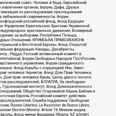
нтический совет, Человек в беде, Европейский
 извлечения органов, Фалунь Дафа, Друзья
рганизация по расследованию преследований
тр либеральной современности, Форум
 Оксфордский российский фонд, Фонд Будущее
е Управление Евангельских Христиан Украинской
еждународное христианское движение, Всемирный
людению за выборами, Республика Польша,
народных Отношений, КРИМСЬКА ПРАВОЗАХИСНА
ы Центральной и Восточной Европы, Фонд Открытой
иональная федерация Канады, Декабристы,
тр , Риддл, Русский антивоенный комитет в
nternational, Форум Свободных Народов ПостРоссии,
дарственного управления, Форум гражданского
рнешнл, Фонд борьбы с коррупцией Инк, Завет
прав человека Чернигов, Фонд Дом Прав Человека,
н, Дом прав человека Крым, Центр дикого лосося,
стов расследователей, АЛЛАТРА, За свободную
д, Гудзоновский институт, Фонд Демократического
сследований, Общество Сторожевой башни, Библии и
сточная Европа, Российский комитет действия,
-расследователей, Служба поддержки, Свободная
 Russie-Libertes, La Asocicion de Rusos Libres,
an Election Monitor, Article 19, Мнение медиа,
Европы, Фонд имени Фридриха Эберта, XZ gGmbH,