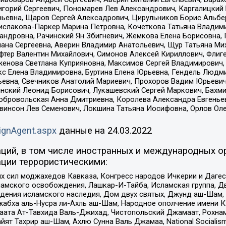
горий Сергеевич, Пономарев Лев Александрович, Каргалицкий 
ньевна, Щаров Сергей Алексадрович, Цирульников Борис Альбер
ислакова-Паркер Марина Петровна, Кочеткова Татьяна Владими
сандровна, Рачинский Ян Збигневич, Жемкова Елена Борисовна,
лана Сергеевна, Аверин Владимир Анатольевич, Щур Татьяна М
фтер Валентин Михайлович, Симонов Алексей Кириллович, Флиг
женова Светлана Куприяновна, Максимов Сергей Владимирович, 
кс Елена Владимировна, Буртина Елена Юрьевна, Гендель Людм
евна, Свечников Анатолий Мариевич, Прохоров Вадим Юрьевич
инский Леонид Борисович, Лукашевский Сергей Маркович, Бахм
Добровольская Анна Дмитриевна, Королева Александра Евгенье
евинсон Лев Семенович, Локшина Татьяна Иосифовна, Орлов Ол
ignAgent.aspx
данные на
24.03.2022
ций, в том числе иностранных и международных ор
ции террористическими:
ил моджахедов Кавказа, Конгресс народов Ичкерии и Дагеста
ламского освобождения, Лашкар-И-Тайба, Исламская группа, Дв
ения исламского наследия, Дом двух святых, Джунд аш-Шам, 
жабха аль-Нусра ли-Ахль аш-Шам, Народное ополчение имени К.
ата Ат-Тавхида Валь-Джихад, Чистопольский Джамаат, Рохнам
ят Тахрир аш-Шам, Ахлю Сунна Валь Джамаа, National Socialism