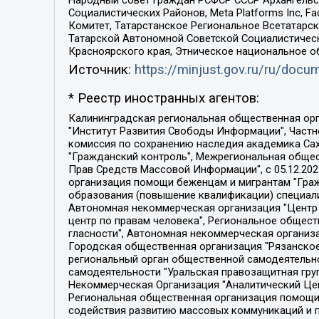
Народный совет граждан РСФСР СССР Архангельск
Социалистических Районов, Meta Platforms Inc, 
Комитет, Татарстанское Региональное Всетатар
Татарской Автономной Советской Социалистическ
Красноярского края, Этническое национальное о
Источник:
https://minjust.gov.ru/ru/doc
* Реестр иностранных агентов:
Калининградская региональная общественная организация "Экозащита!-Женсовет", Фонд содействия защите прав и свобод граждан "Общественный вердикт", Фонд "Институт Развития Свободы Информации", Частное учреждение "Информационное агентство МЕМО. РУ", Региональная общественная организация "Общественная комиссия по сохранению наследия академика Сахарова", Фонд поддержки свободы прессы, Санкт-Петербургская общественная правозащитная организация "Гражданский контроль", Межрегиональная общественная организация "Информационно-просветительский центр "Мемориал", Региональный Фонд "Центр Защиты Прав Средств Массовой Информации", с 05.12.2023 Фонд "Центр Защиты Прав Средств массовой информации", Региональная общественная благотворительная организация помощи беженцам и мигрантам "Гражданское содействие", Негосударственное образовательное учреждение дополнительного профессионального образования (повышение квалификации) специалистов "АКАДЕМИЯ ПО ПРАВАМ ЧЕЛОВЕКА", Свердловская региональная общественная организация "Сутяжник", Автономная некоммерческая организация "Центр независимых социологических исследований", Союз общественных объединений "Российский исследовательский центр по правам человека", Региональное общественное учреждение научно-информационный центр "МЕМОРИАЛ", Некоммерческая организация "Фонд защиты гласности", Автономная некоммерческая организация "Институт прав человека", Городская общественная организация "Екатеринбургское общество "МЕМОРИАЛ", Городская общественная организация "Рязанское историко-просветительское и правозащитное общество "Мемориал" (Рязанский Мемориал), Челябинский региональный орган общественной самодеятельности – женское общественное объединение "Женщины Евразии", Челябинский региональный орган общественной самодеятельности "Уральская правозащитная группа", Фонд содействия защите здоровья и социальной справедливости имени Андрея Рылькова, Автономная Некоммерческая Организация "Аналитический Центр Юрия Левады", Автономная некоммерческая организация социальной поддержки населения "Проект Апрель", Региональная общественная организация помощи женщинам и детям, находящимся в кризисной ситуации "Информационно-методический центр "Анна", Фонд содействия развитию массовых коммуникаций и правовому просвещению "Так-так-Так", Фонд содействия устойчивому развитию "Серебряная тайга", Свердловский региональный общественный фонд социальных проектов "Новое время", "Idel.Реалии", Кавказ.Реалии, Крым.Реалии, Телеканал Настоящее Время, Татаро-башкирская служба Радио Свобода (Azatliq Radiosi), Радио Свободная Европа/Радио Свобода (PCE/PC), "Сибирь.Реалии", "Фактограф", Благотворительный фонд помощи осужденным и их семьям, Автономная некоммерческая организация "Институт глобализации и социальных движений", Фонд "В защиту прав заключенных", Частное учреждение "Центр поддержки и содействия развитию средств массовой информации", Пензенский региональный общественный благотворительный фонд "Гражданский союз", "Север.Реалии", Некоммерческая организация Фонд "Правовая инициатива", 