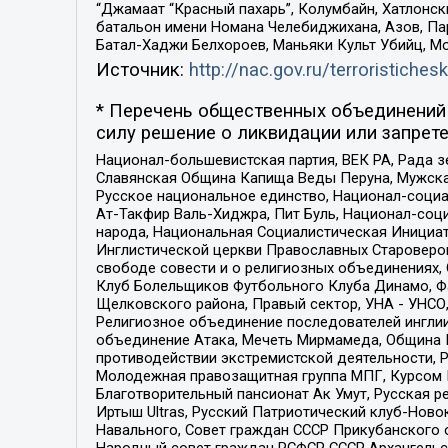
“Джамаат “Красный пахарь”, Колумбайн, Хатлонск
батальон имени Номана Челебиджихана, Азов, Па
Батал-Хаджи Белхороев, Маньяки Культ Убийц, М
Источник:
http://nac.gov.ru/terroristichesk
* Перечень общественных объединений 
силу решение о ликвидации или запрете
Национал-большевистская партия, ВЕК РА, Рада 
Славянская Община Капища Веды Перуна, Мужская
Русское национальное единство, Национал-социа
Ат-Такфир Валь-Хиджра, Пит Буль, Национал-соц
народа, Национальная Социалистическая Инициат
Инглистической церкви Православных Староверов
свободе совести и о религиозных объединениях,
Клуб Болельщиков Футбольного Клуба Динамо, Фа
Щелковского района, Правый сектор, УНА - УНСО, У
Религиозное объединение последователей инглии
объединение Атака, Мечеть Мирмамеда, Община К
противодействии экстремистской деятельности, 
Молодежная правозащитная группа МПГ, Курсом П
Благотворительный пансионат Ак Умут, Русская ре
Иртыш Ultras, Русский Патриотический клуб-Нов
Навального, Совет граждан СССР Прикубанского 