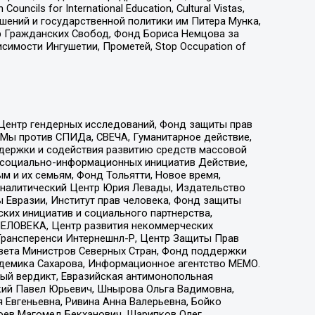
ls for International Education, Cultural Vistas,
ошений и государственной политики им Питера Мунка,
 Гражданских Свобод, Фонд Бориса Немцова за
имости Ингушетии, Прометей, Stop Occupation of
 Центр гендерных исследований, Фонд защиты прав
 Мы против СПИДа, СВЕЧА, Гуманитарное действие,
ддержки и содействия развитию средств массовой
р социально-информационных инициатив Действие,
 и их семьям, Фонд Тольятти, Новое время,
, Аналитический Центр Юрия Левады, Издательство
 Евразии, Институт прав человека, Фонд защиты
ких инициатив и социального партнерства,
ЕЛОВЕКА, Центр развития некоммерческих
 Трансперенси Интернешнл-Р, Центр Защиты Прав
овета Министров Северных Стран, Фонд поддержки
адемика Сахарова, Информационное агентство МЕМО.
ый вердикт, Евразийская антимонопольная
кий Павел Юрьевич, Шнырова Ольга Вадимовна,
 Евгеньевна, Ривина Анна Валерьевна, Бойко
хоев Магомед Бекханович, Шарипков Олег