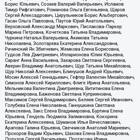
Борис Юльевич, Созаев Валерий Валерьевич, Исламов
Тимур Рифгатович, Романова Ольга Евгеньевна, Щаров
Сергей Алексадрович, Цирульников Борис Альбертович,
Гасан Ольга Павловна, Паутов Юрий Анатольевич,
Верховский Александр Маркович, Пислакова-Паркер
Марина Петровна, Кочеткова Татьяна Владимировна,
Чуркина Наталья Валерьевна, Акимова Татьяна
Николаевна, Золотарева Екатерина Александровна,
Рачинский Ян Збигневич, Жемкова Елена Борисовна,
Гудков Лев Дмитриевич, Илларионова Юлия Юрьевна,
Саранг Анна Васильевна, Захарова Светлана Сергеевна,
Аверин Владимир Анатольевич, Щур Татьяна Михайловна,
Щур Николай Алексеевич, Блинушов Андрей Юрьевич,
Мосин Алексей Геннадьевич, Гефтер Валентин Михайлович,
Симонов Алексей Кириллович, Флиге Ирина Анатольевна,
Мельникова Валентина Дмитриевна, Вититинова Елена
Владимировна, Баженова Светлана Куприяновна,
Максимов Сергей Владимирович, Беляев Сергей Иванович,
Голубева Елена Николаевна, Ганнушкина Светлана
Алексеевна, Закс Елена Владимировна, Буртина Елена
Юрьевна, Гендель Людмила Залмановна, Кокорина
Екатерина Алексеевна, Шуманов Илья Вячеславович,
Арапова Галина Юрьевна, Свечников Анатолий Мариевич,
Прохоров Вадим Юрьевич, Шахова Елена Владимировна,
Подузов Сергей Васильевич, Протасова Ирина