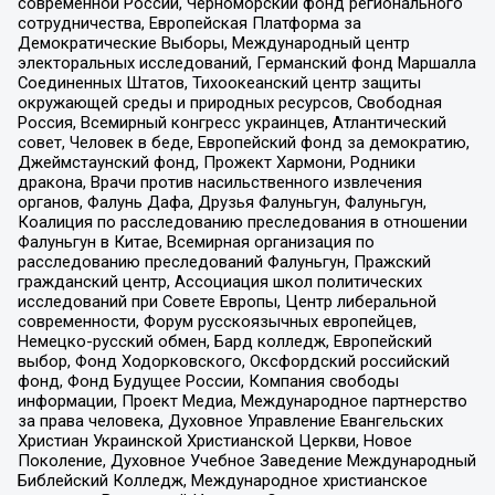
современной России, Черноморский фонд регионального
сотрудничества, Европейская Платформа за
Демократические Выборы, Международный центр
электоральных исследований, Германский фонд Маршалла
Соединенных Штатов, Тихоокеанский центр защиты
окружающей среды и природных ресурсов, Свободная
Россия, Всемирный конгресс украинцев, Атлантический
совет, Человек в беде, Европейский фонд за демократию,
Джеймстаунский фонд, Прожект Хармони, Родники
дракона, Врачи против насильственного извлечения
органов, Фалунь Дафа, Друзья Фалуньгун, Фалуньгун,
Коалиция по расследованию преследования в отношении
Фалуньгун в Китае, Всемирная организация по
расследованию преследований Фалуньгун, Пражский
гражданский центр, Ассоциация школ политических
исследований при Совете Европы, Центр либеральной
современности, Форум русскоязычных европейцев,
Немецко-русский обмен, Бард колледж, Европейский
выбор, Фонд Ходорковского, Оксфордский российский
фонд, Фонд Будущее России, Компания свободы
информации, Проект Медиа, Международное партнерство
за права человека, Духовное Управление Евангельских
Христиан Украинской Христианской Церкви, Новое
Поколение, Духовное Учебное Заведение Международный
Библейский Колледж, Международное христианское