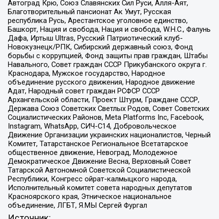
Автоград Крю, Союз Славянских Сил Руси, Алля-Аят,
Благотворительный пансионат Ак Умут, Русская
республика Русь, Арестантское уголовное единство,
Башкорт, Нация и свобода, Нация и свобода, W.H.С., Фалунь
Дафа, Иртыш Ultras, Русский Патриотический клуб-
Новокузнецк/РПК, Сибирский державный союз, Фонд
борьбы с коррупцией, Фонд защиты прав граждан, Штабы
Навального, Совет граждан СССР Прикубанского округа г.
Краснодара, Мужское государство, Народное
объединение русского движения, Народное движение
Адат, Народный совет граждан РСФСР СССР
Архангельской области, Проект Штурм, Граждане СССР,
Держава Союз Советских Светлых Родов, Совет Советских
Социалистических Районов, Meta Platforms Inc, Facebook,
Instagram, WhatsApp, СИЧ-С14, Добровольческое
Движение Организации украинских националистов, Черный
Комитет, Татарстанское Региональное Всетатарское
общественное движение, Невоград, Молодежное
Демократическое Движение Весна, Верховный Совет
Татарской Автономной Советской Социалистической
Республики, Конгресс ойрат-калмыцкого народа,
Исполнительный комитет совета народных депутатов
Красноярского края, Этническое национальное
объединение, ЛГБТ, Я.МЫ Сергей Фургал
Источник: