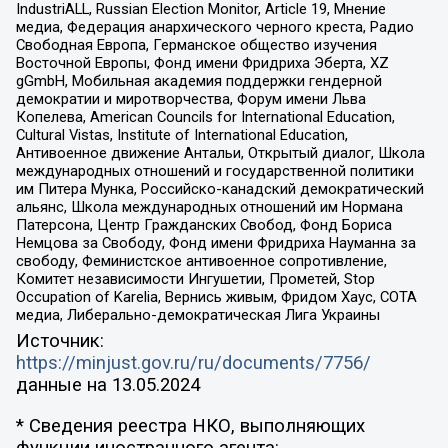
IndustriALL, Russian Election Monitor, Article 19, Мнение
медиа, Федерация анархического черного креста, Радио
Свободная Европа, Германское общество изучения
Восточной Европы, Фонд имени Фридриха Эберта, XZ
gGmbH, Мобильная академия поддержки гендерной
демократии и миротворчества, Форум имени Льва
Копелева, American Councils for International Education,
Cultural Vistas, Institute of International Education,
Антивоенное движение Антальи, Открытый диалог, Школа
международных отношений и государственной политики
им Питера Мунка, Российско-канадский демократический
альянс, Школа международных отношений им Нормана
Патерсона, Центр Гражданских Свобод, Фонд Бориса
Немцова за Свободу, Фонд имени Фридриха Науманна за
свободу, Феминистское антивоенное сопротивление,
Комитет независимости Ингушетии, Прометей, Stop
Occupation of Karelia, Вернись живым, Фридом Хаус, СОТА
медиа, Либерально-демократическая Лига Украины
Источник:
https://minjust.gov.ru/ru/documents/7756/
данные на
13.05.2024
* Сведения реестра НКО, выполняющих
функции иностранного агента: