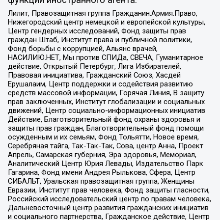
Лилит, Правозащитная группа Гражданин.Армия.Право,
Нижегородский центр немецкой и европейской культуры,
Центр гендерных исследований, Фонд защиты прав
граждан Штаб, Институт права и публичной политики,
Фонд борьбы с коррупцией, Альянс врачей,
НАСИЛИЮ.НЕТ, Мы против СПИДа, СВЕЧА, Гуманитарное
действие, Открытый Петербург, Лига Избирателей,
Правовая инициатива, Гражданский Союз, Хасдей
Ерушалаим, Центр поддержки и содействия развитию
средств массовой информации, Горячая Линия, В защиту
прав заключенных, Институт глобализации и социальных
движений, Центр социально-информационных инициатив
Действие, Благотворительный фонд охраны здоровья и
защиты прав граждан, Благотворительный фонд помощи
осужденным и их семьям, Фонд Тольятти, Новое время,
Серебряная тайга, Так-Так-Так, Сова, центр Анна, Проект
Апрель, Самарская губерния, Эра здоровья, Мемориал,
Аналитический Центр Юрия Левады, Издательство Парк
Гагарина, Фонд имени Андрея Рылькова, Сфера, Центр
СИБАЛЬТ, Уральская правозащитная группа, Женщины
Евразии, Институт прав человека, Фонд защиты гласности,
Российский исследовательский центр по правам человека,
Дальневосточный центр развития гражданских инициатив
и социального партнерства, Гражданское действие, Центр