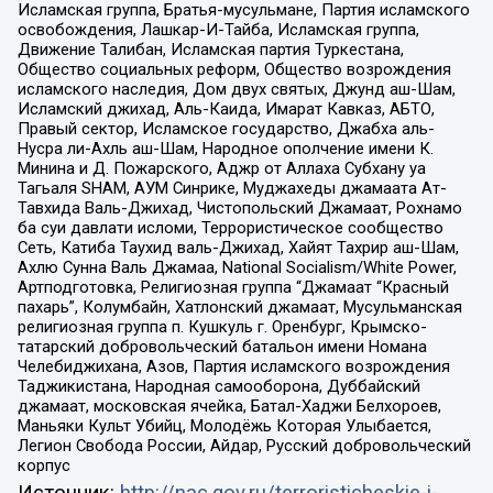
Исламская группа, Братья-мусульмане, Партия исламского
освобождения, Лашкар-И-Тайба, Исламская группа,
Движение Талибан, Исламская партия Туркестана,
Общество социальных реформ, Общество возрождения
исламского наследия, Дом двух святых, Джунд аш-Шам,
Исламский джихад, Аль-Каида, Имарат Кавказ, АБТО,
Правый сектор, Исламское государство, Джабха аль-
Нусра ли-Ахль аш-Шам, Народное ополчение имени К.
Минина и Д. Пожарского, Аджр от Аллаха Субхану уа
Тагьаля SHAM, АУМ Синрике, Муджахеды джамаата Ат-
Тавхида Валь-Джихад, Чистопольский Джамаат, Рохнамо
ба суи давлати исломи, Террористическое сообщество
Сеть, Катиба Таухид валь-Джихад, Хайят Тахрир аш-Шам,
Ахлю Сунна Валь Джамаа, National Socialism/White Power,
Артподготовка, Религиозная группа “Джамаат “Красный
пахарь”, Колумбайн, Хатлонский джамаат, Мусульманская
религиозная группа п. Кушкуль г. Оренбург, Крымско-
татарский добровольческий батальон имени Номана
Челебиджихана, Азов, Партия исламского возрождения
Таджикистана, Народная самооборона, Дуббайский
джамаат, московская ячейка, Батал-Хаджи Белхороев,
Маньяки Культ Убийц, Молодёжь Которая Улыбается,
Легион Свобода России, Айдар, Русский добровольческий
корпус