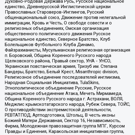
Духовно-Родовая Держава Русь, Русское национальное
единство, Древнерусской Инглистической церкви
Православных Староверов-Инглингов, Русский
общенациональный союз, Движение против нелегальной
иммиграции, Кровь и Честь, О свободе совести и о
религиозных объединениях, Омская организация
общественного политического движения Русское
национальное единство, Северное Братство, Клуб
Болельщиков Футбольного Клуба Динамо,
Файзрахманисты, Мусульманская религиозная организация
п. Боровский, Община Коренного Русского народа
Щелковского района, Правый сектор, УНА - УНСО,
Украинская повстанческая армия, Тризуб им. Степана
Бандеры, Братство, Белый Крест, Misanthropic division,
Религиозное объединение последователей инглиизма,
Народная Социальная Инициатива, TulaSkins,
Этнополитическое объединение Русские, Русское
национальное объединение Атака, Мечеть Мирмамеда,
Община Коренного Русского народа г. Астрахани, ВОЛЯ,
Меджлис крымскотатарского народа, Рубеж Севера, ТОЙС,
О противодействии экстремистской деятельности,
РЕВТАТПОД, Артподготовка, Штольц, В честь иконы
Божией Матери Державная, Сектор 16, Независимость,
Фирма, Молодежная правозащитная группа МПГ, Курсом
Правды и Единения, Каракольская инициативная группа,