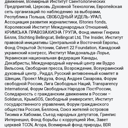
движение, Всемирный Институт Саентологических
Предприятий, Церковь Духовной Технологии, Европейская
сеть организаций по наблюдению за выборами,
Республика Польша, СВОБОДНЫЙ ИДЕЛЬ-УРАЛ,
Ассоциация развития журналистики, IStories fonds,
Королевский Институт Международных Отношений,
КРИМСЬКА ПРАВОЗАХИСНА ГРУПА, Фонд имени Генриха
Бёлля, Stichting Bellingcat, Bellingcat Ltd, The Insider, Институт
правовой инициативы Центральной и Восточной Европы,
Фонд Открытой Эстонии, Calvert 22 Foundation, Канадский
украинский конгресс, Институт Макдональда-Лорье,
Украинская национальная федерация Канады,
Декабристы, Международный научный центр им Вудро
Вильсона, Свободная пресса, Возрождение, Всеукраинский
духовный центр , Риддл, Русский антивоенный комитет в
Швеции, Проект Медуза, Фонд Андрея Сахарова, Форум
свободной России, Лига Свободных Наций, Transparеncy
International, Форум Свободных Народов ПостРоссии,
Солидарность с гражданским движением в России –
Solidarus, КрымSOS, Свободный университет, Институт
государственного управления, Форум гражданского
общества Россия, Беллона, Союз жителей островов
Тисима и Хабомаи, Съезд народных депутатов, Гринпис
Интернешнл, Фонд борьбы с коррупцией Инк, Завет
церквей TCCN, Агора, Всемирный фонд природы, BDR