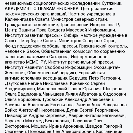
независимых социологических исследований, Сутяжник,
АКАДЕМИЯ ПО ПРАВАМ ЧЕЛОВЕКА, Центр развития
некоммерческих организаций, Частное учреждение в
Калининграде Совета Министров северных стран,
Гражданское содействие, Трансперенси Интернешнл-Р,
Центр Защиты Прав Средств Массовой Информации,
Институт развития прессы - Сибирь, Частное учреждение в
Санкт-Петербурге Совета Министров Северных Стран,
Фонд поддержки свободы прессы, Гражданский контроль,
Человек и Закон, Общественная комиссия по сохранению
наследия академика Сахарова, Информационное
агентство МЕМО. РУ, Институт региональной прессы,
Институт Развития Свободы Информации, Экозащита!-
Женсовет, Общественный вердикт, Евразийская
антимонопольная ассоциация, Бедушев Петр Петрович,
Дзугкоева Регина Николаевна, Кривенко Сергей
Владимирович, Милославский Павел Юрьевич, Шнырова
Ольга Вадимовна, Чанышева Лилия Айратовна, Сидорович
Ольга Борисовна, Туровский Александр Алексеевич,
Васильева Анастасия Евгеньевна, Ривина Анна Валерьевна,
Бойко Анатолий Николаевич, Дугин Сергей Георгиевич,
Пивоваров Андрей Сергеевич, Аверин Виталий Евгеньевич,
Барахоев Магомед Бекханович, Шарипков Олег
Викторович, Мошель Ирина Ароновна, Шведов Григорий
Сергеевич, Пономарев Лев Александрович, Каргалицкий