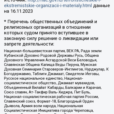
Источник:
http://nac.gov.ru/terroristicheskie-i-
ekstremistskie-organizacii-i-materialy.html
данные
на
16.11.2023
* Перечень общественных объединений и
религиозных организаций в отношении
которых судом принято вступившее в
законную силу решение о ликвидации или
запрете деятельности:
Национал-большевистская партия, ВЕК РА, Рада земли
Кубанской Духовно Родовой Державы Русь, Община
Духовного Управления Асгардской Веси Беловодья,
Славянская Община Капища Веды Перуна, Мужская
Духовная Семинария Староверов-Инглингов, Нурджулар, К
Богодержавию, Таблиги Джамаат, Свидетели Иеговы,
Русское национальное единство, Национал-
социалистическое общество, Джамаат мувахидов,
Объединенный Вилайат Кабарды, Балкарии и Карачая,
Союз славян, Ат-Такфир Валь-Хиджра, Пит Буль,
Национал-социалистическая рабочая партия России,
Славянский союз, Формат-18, Благородный Орден
Дьявола, Армия воли народа, Национальная
Социалистическая Инициатива города Череповца,