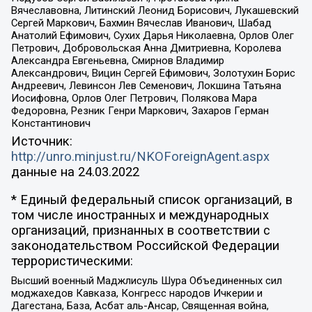
Вячеславовна, Литинский Леонид Борисович, Лукашевский
Сергей Маркович, Бахмин Вячеслав Иванович, Шабад
Анатолий Ефимович, Сухих Дарья Николаевна, Орлов Олег
Петрович, Добровольская Анна Дмитриевна, Королева
Александра Евгеньевна, Смирнов Владимир
Александрович, Вицин Сергей Ефимович, Золотухин Борис
Андреевич, Левинсон Лев Семенович, Локшина Татьяна
Иосифовна, Орлов Олег Петрович, Полякова Мара
Федоровна, Резник Генри Маркович, Захаров Герман
Константинович
Источник:
http://unro.minjust.ru/NKOForeignAgent.aspx
данные на
24.03.2022
* Единый федеральный список организаций, в
том числе иностранных и международных
организаций, признанных в соответствии с
законодательством Российской Федерации
террористическими:
Высший военный Маджлисуль Шура Объединенных сил
моджахедов Кавказа, Конгресс народов Ичкерии и
Дагестана, База, Асбат аль-Ансар, Священная война,