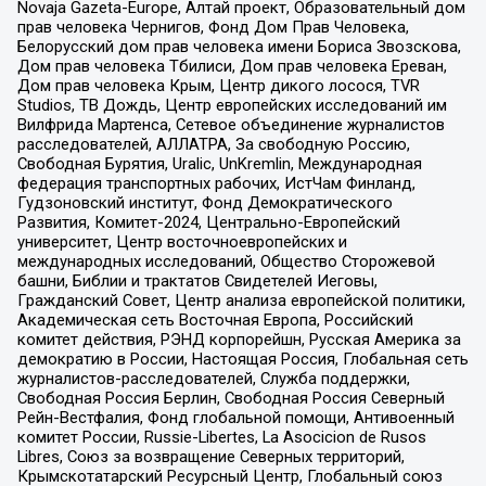
Novaja Gazeta-Europe, Алтай проект, Образовательный дом
прав человека Чернигов, Фонд Дом Прав Человека,
Белорусский дом прав человека имени Бориса Звозскова,
Дом прав человека Тбилиси, Дом прав человека Ереван,
Дом прав человека Крым, Центр дикого лосося, TVR
Studios, ТВ Дождь, Центр европейских исследований им
Вилфрида Мартенса, Сетевое объединение журналистов
расследователей, АЛЛАТРА, За свободную Россию,
Свободная Бурятия, Uralic, UnKremlin, Международная
федерация транспортных рабочих, ИстЧам Финланд,
Гудзоновский институт, Фонд Демократического
Развития, Комитет-2024, Центрально-Европейский
университет, Центр восточноевропейских и
международных исследований, Общество Сторожевой
башни, Библии и трактатов Свидетелей Иеговы,
Гражданский Совет, Центр анализа европейской политики,
Академическая сеть Восточная Европа, Российский
комитет действия, РЭНД корпорейшн, Русская Америка за
демократию в России, Настоящая Россия, Глобальная сеть
журналистов-расследователей, Служба поддержки,
Свободная Россия Берлин, Свободная Россия Северный
Рейн-Вестфалия, Фонд глобальной помощи, Антивоенный
комитет России, Russie-Libertes, La Asocicion de Rusos
Libres, Союз за возвращение Северных территорий,
Крымскотатарский Ресурсный Центр, Глобальный союз