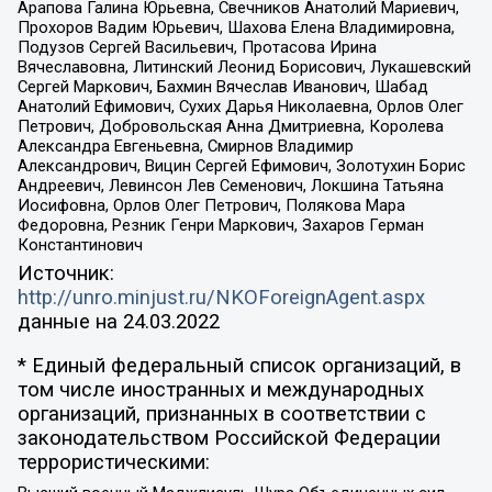
Арапова Галина Юрьевна, Свечников Анатолий Мариевич,
Прохоров Вадим Юрьевич, Шахова Елена Владимировна,
Подузов Сергей Васильевич, Протасова Ирина
Вячеславовна, Литинский Леонид Борисович, Лукашевский
Сергей Маркович, Бахмин Вячеслав Иванович, Шабад
Анатолий Ефимович, Сухих Дарья Николаевна, Орлов Олег
Петрович, Добровольская Анна Дмитриевна, Королева
Александра Евгеньевна, Смирнов Владимир
Александрович, Вицин Сергей Ефимович, Золотухин Борис
Андреевич, Левинсон Лев Семенович, Локшина Татьяна
Иосифовна, Орлов Олег Петрович, Полякова Мара
Федоровна, Резник Генри Маркович, Захаров Герман
Константинович
Источник:
http://unro.minjust.ru/NKOForeignAgent.aspx
данные на
24.03.2022
* Единый федеральный список организаций, в
том числе иностранных и международных
организаций, признанных в соответствии с
законодательством Российской Федерации
террористическими: