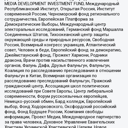
MEDIA DEVELOPMENT INVESTMENT FUND, Международный
Республиканский Институт, Открытая Россия, Институт
современной России, Черноморский фонд регионального
сотрудничества, Европейская Платформа за
Демократические Выборы, Международный центр
электоральных исследований, Германский фонд Маршалла
Соединенных Штатов, Тихоокеанский центр защиты
окружающей среды и природных ресурсов, Свободная
Россия, Всемирный конгресс украинцев, Атлантический
совет, Человек в беде, Европейский фонд за демократию,
Джеймстаунский фонд, Прожект Хармони, Родники
дракона, Врачи против насильственного извлечения
органов, Фалунь Дафа, Друзья Фалуньгун, Фалуньгун,
Коалиция по расследованию преследования в отношении
Фалуньгун в Китае, Всемирная организация по
расследованию преследований Фалуньгун, Пражский
гражданский центр, Ассоциация школ политических
исследований при Совете Европы, Центр либеральной
современности, Форум русскоязычных европейцев,
Немецко-русский обмен, Бард колледж, Европейский
выбор, Фонд Ходорковского, Оксфордский российский
фонд, Фонд Будущее России, Компания свободы
информации, Проект Медиа, Международное партнерство
за права человека, Духовное Управление Евангельских
Христиан Украинской Христианской Церкви, Новое