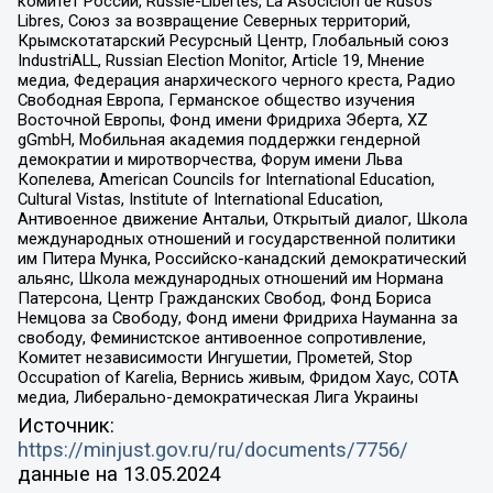
комитет России, Russie-Libertes, La Asocicion de Rusos
Libres, Союз за возвращение Северных территорий,
Крымскотатарский Ресурсный Центр, Глобальный союз
IndustriALL, Russian Election Monitor, Article 19, Мнение
медиа, Федерация анархического черного креста, Радио
Свободная Европа, Германское общество изучения
Восточной Европы, Фонд имени Фридриха Эберта, XZ
gGmbH, Мобильная академия поддержки гендерной
демократии и миротворчества, Форум имени Льва
Копелева, American Councils for International Education,
Cultural Vistas, Institute of International Education,
Антивоенное движение Антальи, Открытый диалог, Школа
международных отношений и государственной политики
им Питера Мунка, Российско-канадский демократический
альянс, Школа международных отношений им Нормана
Патерсона, Центр Гражданских Свобод, Фонд Бориса
Немцова за Свободу, Фонд имени Фридриха Науманна за
свободу, Феминистское антивоенное сопротивление,
Комитет независимости Ингушетии, Прометей, Stop
Occupation of Karelia, Вернись живым, Фридом Хаус, СОТА
медиа, Либерально-демократическая Лига Украины
Источник:
https://minjust.gov.ru/ru/documents/7756/
данные на
13.05.2024