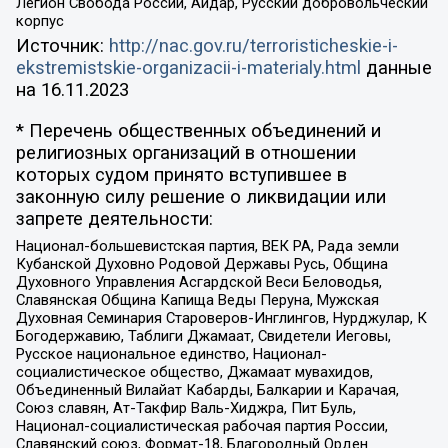
Легион Свобода России, Айдар, Русский добровольческий
корпус
Источник:
http://nac.gov.ru/terroristicheskie-i-
ekstremistskie-organizacii-i-materialy.html
данные
на
16.11.2023
* Перечень общественных объединений и
религиозных организаций в отношении
которых судом принято вступившее в
законную силу решение о ликвидации или
запрете деятельности:
Национал-большевистская партия, ВЕК РА, Рада земли
Кубанской Духовно Родовой Державы Русь, Община
Духовного Управления Асгардской Веси Беловодья,
Славянская Община Капища Веды Перуна, Мужская
Духовная Семинария Староверов-Инглингов, Нурджулар, К
Богодержавию, Таблиги Джамаат, Свидетели Иеговы,
Русское национальное единство, Национал-
социалистическое общество, Джамаат мувахидов,
Объединенный Вилайат Кабарды, Балкарии и Карачая,
Союз славян, Ат-Такфир Валь-Хиджра, Пит Буль,
Национал-социалистическая рабочая партия России,
Славянский союз, Формат-18, Благородный Орден