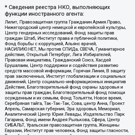
* Сведения реестра НКО, выполняющих
функции иностранного агента:
Лилит, Правозащитная группа Гражданин.Армия.Право,
Нижегородский центр немецкой и европейской культуры,
Центр гендерных исследований, Фонд защиты прав
граждан Штаб, Институт права и публичной политики,
Фонд борьбы с коррупцией, Альянс врачей,
НАСИЛИЮ.НЕТ, Мы против СПИДа, СВЕЧА, Гуманитарное
действие, Открытый Петербург, Лига Избирателей,
Правовая инициатива, Гражданский Союз, Хасдей
Ерушалаим, Центр поддержки и содействия развитию
средств массовой информации, Горячая Линия, В защиту
прав заключенных, Институт глобализации и социальных
движений, Центр социально-информационных инициатив
Действие, Благотворительный фонд охраны здоровья и
защиты прав граждан, Благотворительный фонд помощи
осужденным и их семьям, Фонд Тольятти, Новое время,
Серебряная тайга, Так-Так-Так, Сова, центр Анна, Проект
Апрель, Самарская губерния, Эра здоровья, Мемориал,
Аналитический Центр Юрия Левады, Издательство Парк
Гагарина, Фонд имени Андрея Рылькова, Сфера, Центр
СИБАЛЬТ, Уральская правозащитная группа, Женщины
Евразии, Институт прав человека, Фонд защиты гласности,