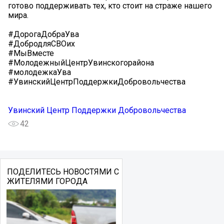
готово поддерживать тех, кто стоит на страже нашего
мира.
#ДорогаДобраУва
#ДобродляСВОих
#МыВместе
#МолодежныйЦентрУвинскогорайона
#молодежкаУва
#УвинскийЦентрПоддержкиДобровольчества
Увинский Центр Поддержки Добровольчества
42
ПОДЕЛИТЕСЬ НОВОСТЯМИ С
ЖИТЕЛЯМИ ГОРОДА