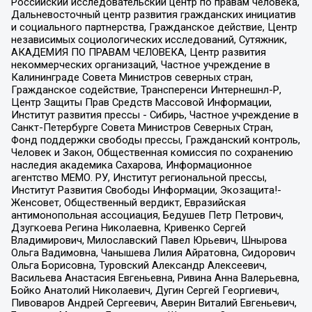
Российский исследовательский центр по правам человека,
Дальневосточный центр развития гражданских инициатив
и социального партнерства, Гражданское действие, Центр
независимых социологических исследований, Сутяжник,
АКАДЕМИЯ ПО ПРАВАМ ЧЕЛОВЕКА, Центр развития
некоммерческих организаций, Частное учреждение в
Калининграде Совета Министров северных стран,
Гражданское содействие, Трансперенси Интернешнл-Р,
Центр Защиты Прав Средств Массовой Информации,
Институт развития прессы - Сибирь, Частное учреждение в
Санкт-Петербурге Совета Министров Северных Стран,
Фонд поддержки свободы прессы, Гражданский контроль,
Человек и Закон, Общественная комиссия по сохранению
наследия академика Сахарова, Информационное
агентство МЕМО. РУ, Институт региональной прессы,
Институт Развития Свободы Информации, Экозащита!-
Женсовет, Общественный вердикт, Евразийская
антимонопольная ассоциация, Бедушев Петр Петрович,
Дзугкоева Регина Николаевна, Кривенко Сергей
Владимирович, Милославский Павел Юрьевич, Шнырова
Ольга Вадимовна, Чанышева Лилия Айратовна, Сидорович
Ольга Борисовна, Туровский Александр Алексеевич,
Васильева Анастасия Евгеньевна, Ривина Анна Валерьевна,
Бойко Анатолий Николаевич, Дугин Сергей Георгиевич,
Пивоваров Андрей Сергеевич, Аверин Виталий Евгеньевич,