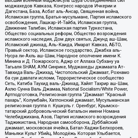
Высший военный Маджлисуль Шура Объединенных сил
моджахедов Кавказа, Конгресс народов Ичкерии и
Дагестана, База, Асбат аль-Ансар, Священная война,
Исламская группа, Братья-мусульмане, Партия исламского
освобождения, Лашкар-И-Тайба, Исламская группа,
Движение Талибан, Исламская партия Туркестана,
Общество социальных реформ, Общество возрождения
исламского наследия, Дом двух святых, Джунд аш-Шам,
Исламский джихад, Аль-Каида, Имарат Кавказ, АБТО,
Правый сектор, Исламское государство, Джабха аль-
Нусра ли-Ахль аш-Шам, Народное ополчение имени К.
Минина и Д. Пожарского, Аджр от Аллаха Субхану уа
Тагьаля SHAM, АУМ Синрике, Муджахеды джамаата Ат-
Тавхида Валь-Джихад, Чистопольский Джамаат, Рохнамо
ба суи давлати исломи, Террористическое сообщество
Сеть, Катиба Таухид валь-Джихад, Хайят Тахрир аш-Шам,
Ахлю Сунна Валь Джамаа, National Socialism/White Power,
Артподготовка, Религиозная группа “Джамаат “Красный
пахарь”, Колумбайн, Хатлонский джамаат, Мусульманская
религиозная группа п. Кушкуль г. Оренбург, Крымско-
татарский добровольческий батальон имени Номана
Челебиджихана, Азов, Партия исламского возрождения
Таджикистана, Народная самооборона, Дуббайский
джамаат, московская ячейка, Батал-Хаджи Белхороев,
Маньяки Культ Убийц, Молодёжь Которая Улыбается,