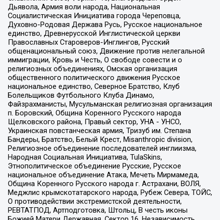
Дьявола, Армия воли народа, Национальная
Социалистическая Инициатива города Череповца,
Духовно-Родовая Держава Русь, Русское национальное
единство, Древнерусской Инглистической церкви
Православных Староверов-Инглингов, Русский
общенациональный союз, Движение против нелегальной
иммиграции, Кровь и Честь, О свободе совести и о
религиозных объединениях, Омская организация
общественного политического движения Русское
национальное единство, Северное Братство, Клуб
Болельщиков Футбольного Клуба Динамо,
Файзрахманисты, Мусульманская религиозная организация
п. Боровский, Община Коренного Русского народа
Щелковского района, Правый сектор, УНА - УНСО,
Украинская повстанческая армия, Тризуб им. Степана
Бандеры, Братство, Белый Крест, Misanthropic division,
Религиозное объединение последователей инглиизма,
Народная Социальная Инициатива, TulaSkins,
Этнополитическое объединение Русские, Русское
национальное объединение Атака, Мечеть Мирмамеда,
Община Коренного Русского народа г. Астрахани, ВОЛЯ,
Меджлис крымскотатарского народа, Рубеж Севера, ТОЙС,
О противодействии экстремистской деятельности,
РЕВТАТПОД, Артподготовка, Штольц, В честь иконы
Божией Матери Державная, Сектор 16, Независимость,