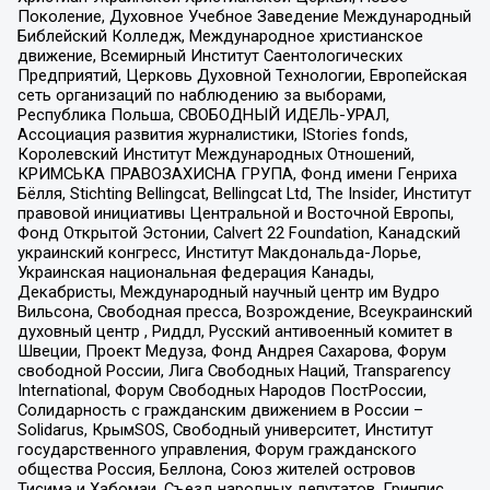
Поколение, Духовное Учебное Заведение Международный
Библейский Колледж, Международное христианское
движение, Всемирный Институт Саентологических
Предприятий, Церковь Духовной Технологии, Европейская
сеть организаций по наблюдению за выборами,
Республика Польша, СВОБОДНЫЙ ИДЕЛЬ-УРАЛ,
Ассоциация развития журналистики, IStories fonds,
Королевский Институт Международных Отношений,
КРИМСЬКА ПРАВОЗАХИСНА ГРУПА, Фонд имени Генриха
Бёлля, Stichting Bellingcat, Bellingcat Ltd, The Insider, Институт
правовой инициативы Центральной и Восточной Европы,
Фонд Открытой Эстонии, Calvert 22 Foundation, Канадский
украинский конгресс, Институт Макдональда-Лорье,
Украинская национальная федерация Канады,
Декабристы, Международный научный центр им Вудро
Вильсона, Свободная пресса, Возрождение, Всеукраинский
духовный центр , Риддл, Русский антивоенный комитет в
Швеции, Проект Медуза, Фонд Андрея Сахарова, Форум
свободной России, Лига Свободных Наций, Transparеncy
International, Форум Свободных Народов ПостРоссии,
Солидарность с гражданским движением в России –
Solidarus, КрымSOS, Свободный университет, Институт
государственного управления, Форум гражданского
общества Россия, Беллона, Союз жителей островов
Тисима и Хабомаи, Съезд народных депутатов, Гринпис