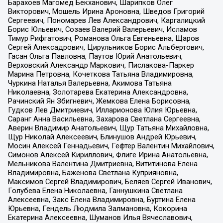
Барахоев Магомед Бекханович, Шарипков Олег
Викторович, Мошель Ирина Ароновна, Шведов Григорий
Сергеевич, Пономарев Лев Александрович, Каргалицкий
Борис Юльевич, Созаев Валерий Валерьевич, Исламов
Тимур Рифгатович, Романова Ольга Евгеньевна, Щаров
Сергей Алексадрович, Цирульников Борис Альбертович,
Гасан Ольга Павловна, Паутов Юрий Анатольевич,
Верховский Александр Маркович, Пислакова-Паркер
Марина Петровна, Кочеткова Татьяна Владимировна,
Чуркина Наталья Валерьевна, Акимова Татьяна
Николаевна, Золотарева Екатерина Александровна,
Рачинский Ян Збигневич, Жемкова Елена Борисовна,
Гудков Лев Дмитриевич, Илларионова Юлия Юрьевна,
Саранг Анна Васильевна, Захарова Светлана Сергеевна,
Аверин Владимир Анатольевич, Щур Татьяна Михайловна,
Щур Николай Алексеевич, Блинушов Андрей Юрьевич,
Мосин Алексей Геннадьевич, Гефтер Валентин Михайлович,
Симонов Алексей Кириллович, Флиге Ирина Анатольевна,
Мельникова Валентина Дмитриевна, Вититинова Елена
Владимировна, Баженова Светлана Куприяновна,
Максимов Сергей Владимирович, Беляев Сергей Иванович,
Голубева Елена Николаевна, Ганнушкина Светлана
Алексеевна, Закс Елена Владимировна, Буртина Елена
Юрьевна, Гендель Людмила Залмановна, Кокорина
Екатерина Алексеевна, Шуманов Илья Вячеславович,