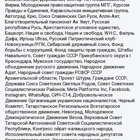
Фирма, Молодежная правозащитная группа МПГ, Курсом
Правды и Единения, Каракольская инициативная группа,
Автоград Крю, Союз Славянских Сил Руси, Алля-Аят,
Благотворительный пансионат Ак Умут, Русская
республика Русь, Арестантское уголовное единство,
Башкорт, Нация и свобода, Нация и свобода, W.H.С., Фалунь
Дафа, Иртыш Ultras, Русский Патриотический клуб-
Новокузнецк/РПК, Сибирский державный союз, Фонд
борьбы с коррупцией, Фонд защиты прав граждан, Штабы
Навального, Совет граждан СССР Прикубанского округа г.
Краснодара, Мужское государство, Народное
объединение русского движения, Народное движение
Адат, Народный совет граждан РСФСР СССР
Архангельской области, Проект Штурм, Граждане СССР,
Держава Союз Советских Светлых Родов, Совет Советских
Социалистических Районов, Meta Platforms Inc, Facebook,
Instagram, WhatsApp, СИЧ-С14, Добровольческое
Движение Организации украинских националистов, Черный
Комитет, Татарстанское Региональное Всетатарское
общественное движение, Невоград, Молодежное
Демократическое Движение Весна, Верховный Совет
Татарской Автономной Советской Социалистической
Республики, Конгресс ойрат-калмыцкого народа,
Исполнительный комитет совета народных депутатов