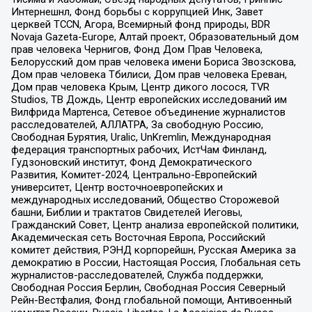
Интернешнл, Фонд борьбы с коррупцией Инк, Завет
церквей TCCN, Агора, Всемирный фонд природы, BDR
Novaja Gazeta-Europe, Алтай проект, Образовательный дом
прав человека Чернигов, Фонд Дом Прав Человека,
Белорусский дом прав человека имени Бориса Звозскова,
Дом прав человека Тбилиси, Дом прав человека Ереван,
Дом прав человека Крым, Центр дикого лосося, TVR
Studios, ТВ Дождь, Центр европейских исследований им
Вилфрида Мартенса, Сетевое объединение журналистов
расследователей, АЛЛАТРА, За свободную Россию,
Свободная Бурятия, Uralic, UnKremlin, Международная
федерация транспортных рабочих, ИстЧам Финланд,
Гудзоновский институт, Фонд Демократического
Развития, Комитет-2024, Центрально-Европейский
университет, Центр восточноевропейских и
международных исследований, Общество Сторожевой
башни, Библии и трактатов Свидетелей Иеговы,
Гражданский Совет, Центр анализа европейской политики,
Академическая сеть Восточная Европа, Российский
комитет действия, РЭНД корпорейшн, Русская Америка за
демократию в России, Настоящая Россия, Глобальная сеть
журналистов-расследователей, Служба поддержки,
Свободная Россия Берлин, Свободная Россия Северный
Рейн-Вестфалия, Фонд глобальной помощи, Антивоенный