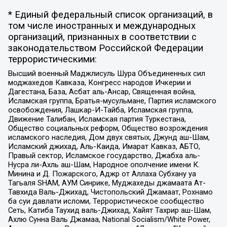
* Единый федеральный список организаций, в
том числе иностранных и международных
организаций, признанных в соответствии с
законодательством Российской Федерации
террористическими:
Высший военный Маджлисуль Шура Объединенных сил
моджахедов Кавказа, Конгресс народов Ичкерии и
Дагестана, База, Асбат аль-Ансар, Священная война,
Исламская группа, Братья-мусульмане, Партия исламского
освобождения, Лашкар-И-Тайба, Исламская группа,
Движение Талибан, Исламская партия Туркестана,
Общество социальных реформ, Общество возрождения
исламского наследия, Дом двух святых, Джунд аш-Шам,
Исламский джихад, Аль-Каида, Имарат Кавказ, АБТО,
Правый сектор, Исламское государство, Джабха аль-
Нусра ли-Ахль аш-Шам, Народное ополчение имени К.
Минина и Д. Пожарского, Аджр от Аллаха Субхану уа
Тагьаля SHAM, АУМ Синрике, Муджахеды джамаата Ат-
Тавхида Валь-Джихад, Чистопольский Джамаат, Рохнамо
ба суи давлати исломи, Террористическое сообщество
Сеть, Катиба Таухид валь-Джихад, Хайят Тахрир аш-Шам,
Ахлю Сунна Валь Джамаа, National Socialism/White Power,