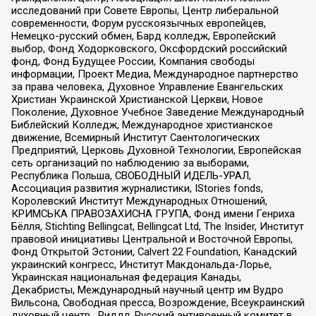
исследований при Совете Европы, Центр либеральной
современности, Форум русскоязычных европейцев,
Немецко-русский обмен, Бард колледж, Европейский
выбор, Фонд Ходорковского, Оксфордский российский
фонд, Фонд Будущее России, Компания свободы
информации, Проект Медиа, Международное партнерство
за права человека, Духовное Управление Евангельских
Христиан Украинской Христианской Церкви, Новое
Поколение, Духовное Учебное Заведение Международный
Библейский Колледж, Международное христианское
движение, Всемирный Институт Саентологических
Предприятий, Церковь Духовной Технологии, Европейская
сеть организаций по наблюдению за выборами,
Республика Польша, СВОБОДНЫЙ ИДЕЛЬ-УРАЛ,
Ассоциация развития журналистики, IStories fonds,
Королевский Институт Международных Отношений,
КРИМСЬКА ПРАВОЗАХИСНА ГРУПА, Фонд имени Генриха
Бёлля, Stichting Bellingcat, Bellingcat Ltd, The Insider, Институт
правовой инициативы Центральной и Восточной Европы,
Фонд Открытой Эстонии, Calvert 22 Foundation, Канадский
украинский конгресс, Институт Макдональда-Лорье,
Украинская национальная федерация Канады,
Декабристы, Международный научный центр им Вудро
Вильсона, Свободная пресса, Возрождение, Всеукраинский
духовный центр , Риддл, Русский антивоенный комитет в