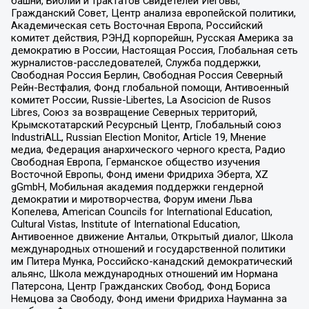
башни, Библии и трактатов Свидетелей Иеговы,
Гражданский Совет, Центр анализа европейской политики,
Академическая сеть Восточная Европа, Российский
комитет действия, РЭНД корпорейшн, Русская Америка за
демократию в России, Настоящая Россия, Глобальная сеть
журналистов-расследователей, Служба поддержки,
Свободная Россия Берлин, Свободная Россия Северный
Рейн-Вестфалия, Фонд глобальной помощи, Антивоенный
комитет России, Russie-Libertes, La Asocicion de Rusos
Libres, Союз за возвращение Северных территорий,
Крымскотатарский Ресурсный Центр, Глобальный союз
IndustriALL, Russian Election Monitor, Article 19, Мнение
медиа, Федерация анархического черного креста, Радио
Свободная Европа, Германское общество изучения
Восточной Европы, Фонд имени Фридриха Эберта, XZ
gGmbH, Мобильная академия поддержки гендерной
демократии и миротворчества, Форум имени Льва
Копелева, American Councils for International Education,
Cultural Vistas, Institute of International Education,
Антивоенное движение Антальи, Открытый диалог, Школа
международных отношений и государственной политики
им Питера Мунка, Российско-канадский демократический
альянс, Школа международных отношений им Нормана
Патерсона, Центр Гражданских Свобод, Фонд Бориса
Немцова за Свободу, Фонд имени Фридриха Науманна за