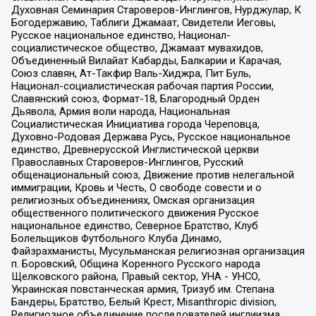
Духовная Семинария Староверов-Инглингов, Нурджулар, К
Богодержавию, Таблиги Джамаат, Свидетели Иеговы,
Русское национальное единство, Национал-
социалистическое общество, Джамаат мувахидов,
Объединенный Вилайат Кабарды, Балкарии и Карачая,
Союз славян, Ат-Такфир Валь-Хиджра, Пит Буль,
Национал-социалистическая рабочая партия России,
Славянский союз, Формат-18, Благородный Орден
Дьявола, Армия воли народа, Национальная
Социалистическая Инициатива города Череповца,
Духовно-Родовая Держава Русь, Русское национальное
единство, Древнерусской Инглистической церкви
Православных Староверов-Инглингов, Русский
общенациональный союз, Движение против нелегальной
иммиграции, Кровь и Честь, О свободе совести и о
религиозных объединениях, Омская организация
общественного политического движения Русское
национальное единство, Северное Братство, Клуб
Болельщиков Футбольного Клуба Динамо,
Файзрахманисты, Мусульманская религиозная организация
п. Боровский, Община Коренного Русского народа
Щелковского района, Правый сектор, УНА - УНСО,
Украинская повстанческая армия, Тризуб им. Степана
Бандеры, Братство, Белый Крест, Misanthropic division,
Религиозное объединение последователей инглиизма,