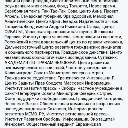
защиты прав граждан, Благотворительный фонд помощи
осужденным и их семьям, Фонд Тольятти, Новое время,
Серебряная тайга, Так-Так-Так, Сова, центр Анна, Проект
Апрель, Самарская губерния, Эра здоровья, Мемориал,
Аналитический Центр Юрия Левады, Издательство Парк
Гагарина, Фонд имени Андрея Рылькова, Сфера, Центр
СИБАЛЬТ, Уральская правозащитная группа, Женщины
Евразии, Институт прав человека, Фонд защиты гласности,
Российский исследовательский центр по правам человека,
Дальневосточный центр развития гражданских инициатив
и социального партнерства, Гражданское действие, Центр
независимых социологических исследований, Сутяжник,
АКАДЕМИЯ ПО ПРАВАМ ЧЕЛОВЕКА, Центр развития
некоммерческих организаций, Частное учреждение в
Калининграде Совета Министров северных стран,
Гражданское содействие, Трансперенси Интернешнл-Р,
Центр Защиты Прав Средств Массовой Информации,
Институт развития прессы - Сибирь, Частное учреждение в
Санкт-Петербурге Совета Министров Северных Стран,
Фонд поддержки свободы прессы, Гражданский контроль,
Человек и Закон, Общественная комиссия по сохранению
наследия академика Сахарова, Информационное
агентство МЕМО. РУ, Институт региональной прессы,
Институт Развития Свободы Информации, Экозащита!-
Женсовет, Общественный вердикт, Евразийская