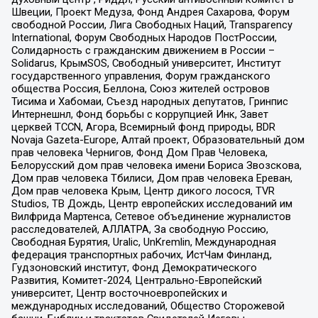
Швеции, Проект Медуза, Фонд Андрея Сахарова, Форум
свободной России, Лига Свободных Наций, Transparеncy
International, Форум Свободных Народов ПостРоссии,
Солидарность с гражданским движением в России –
Solidarus, КрымSOS, Свободный университет, Институт
государственного управления, Форум гражданского
общества Россия, Беллона, Союз жителей островов
Тисима и Хабомаи, Съезд народных депутатов, Гринпис
Интернешнл, Фонд борьбы с коррупцией Инк, Завет
церквей TCCN, Агора, Всемирный фонд природы, BDR
Novaja Gazeta-Europe, Алтай проект, Образовательный дом
прав человека Чернигов, Фонд Дом Прав Человека,
Белорусский дом прав человека имени Бориса Звозскова,
Дом прав человека Тбилиси, Дом прав человека Ереван,
Дом прав человека Крым, Центр дикого лосося, TVR
Studios, ТВ Дождь, Центр европейских исследований им
Вилфрида Мартенса, Сетевое объединение журналистов
расследователей, АЛЛАТРА, За свободную Россию,
Свободная Бурятия, Uralic, UnKremlin, Международная
федерация транспортных рабочих, ИстЧам Финланд,
Гудзоновский институт, Фонд Демократического
Развития, Комитет-2024, Центрально-Европейский
университет, Центр восточноевропейских и
международных исследований, Общество Сторожевой