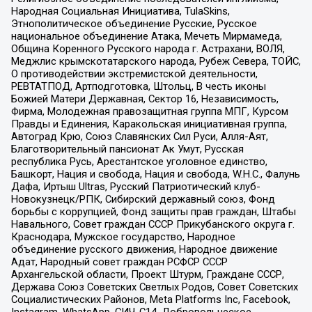
Народная Социальная Инициатива, TulaSkins,
Этнополитическое объединение Русские, Русское
национальное объединение Атака, Мечеть Мирмамеда,
Община Коренного Русского народа г. Астрахани, ВОЛЯ,
Меджлис крымскотатарского народа, Рубеж Севера, ТОЙС,
О противодействии экстремистской деятельности,
РЕВТАТПОД, Артподготовка, Штольц, В честь иконы
Божией Матери Державная, Сектор 16, Независимость,
Фирма, Молодежная правозащитная группа МПГ, Курсом
Правды и Единения, Каракольская инициативная группа,
Автоград Крю, Союз Славянских Сил Руси, Алля-Аят,
Благотворительный пансионат Ак Умут, Русская
республика Русь, Арестантское уголовное единство,
Башкорт, Нация и свобода, Нация и свобода, W.H.С., Фалунь
Дафа, Иртыш Ultras, Русский Патриотический клуб-
Новокузнецк/РПК, Сибирский державный союз, Фонд
борьбы с коррупцией, Фонд защиты прав граждан, Штабы
Навального, Совет граждан СССР Прикубанского округа г.
Краснодара, Мужское государство, Народное
объединение русского движения, Народное движение
Адат, Народный совет граждан РСФСР СССР
Архангельской области, Проект Штурм, Граждане СССР,
Держава Союз Советских Светлых Родов, Совет Советских
Социалистических Районов, Meta Platforms Inc, Facebook,