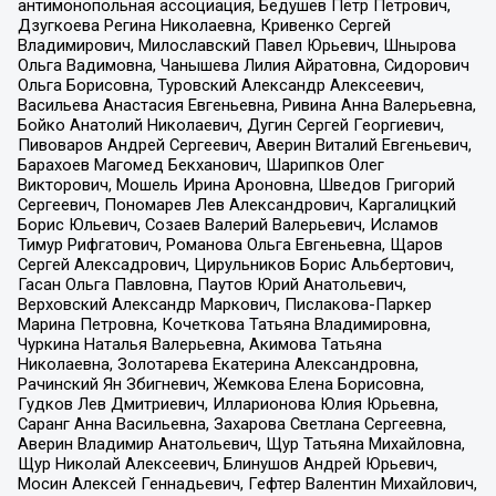
антимонопольная ассоциация, Бедушев Петр Петрович,
Дзугкоева Регина Николаевна, Кривенко Сергей
Владимирович, Милославский Павел Юрьевич, Шнырова
Ольга Вадимовна, Чанышева Лилия Айратовна, Сидорович
Ольга Борисовна, Туровский Александр Алексеевич,
Васильева Анастасия Евгеньевна, Ривина Анна Валерьевна,
Бойко Анатолий Николаевич, Дугин Сергей Георгиевич,
Пивоваров Андрей Сергеевич, Аверин Виталий Евгеньевич,
Барахоев Магомед Бекханович, Шарипков Олег
Викторович, Мошель Ирина Ароновна, Шведов Григорий
Сергеевич, Пономарев Лев Александрович, Каргалицкий
Борис Юльевич, Созаев Валерий Валерьевич, Исламов
Тимур Рифгатович, Романова Ольга Евгеньевна, Щаров
Сергей Алексадрович, Цирульников Борис Альбертович,
Гасан Ольга Павловна, Паутов Юрий Анатольевич,
Верховский Александр Маркович, Пислакова-Паркер
Марина Петровна, Кочеткова Татьяна Владимировна,
Чуркина Наталья Валерьевна, Акимова Татьяна
Николаевна, Золотарева Екатерина Александровна,
Рачинский Ян Збигневич, Жемкова Елена Борисовна,
Гудков Лев Дмитриевич, Илларионова Юлия Юрьевна,
Саранг Анна Васильевна, Захарова Светлана Сергеевна,
Аверин Владимир Анатольевич, Щур Татьяна Михайловна,
Щур Николай Алексеевич, Блинушов Андрей Юрьевич,
Мосин Алексей Геннадьевич, Гефтер Валентин Михайлович,