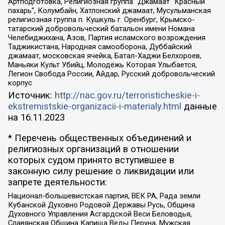
Артподготовка, Религиозная группа “Джамаат “Красный
пахарь”, Колумбайн, Хатлонский джамаат, Мусульманская
религиозная группа п. Кушкуль г. Оренбург, Крымско-
татарский добровольческий батальон имени Номана
Челебиджихана, Азов, Партия исламского возрождения
Таджикистана, Народная самооборона, Дуббайский
джамаат, московская ячейка, Батал-Хаджи Белхороев,
Маньяки Культ Убийц, Молодёжь Которая Улыбается,
Легион Свобода России, Айдар, Русский добровольческий
корпус
Источник:
http://nac.gov.ru/terroristicheskie-i-
ekstremistskie-organizacii-i-materialy.html
данные
на
16.11.2023
* Перечень общественных объединений и
религиозных организаций в отношении
которых судом принято вступившее в
законную силу решение о ликвидации или
запрете деятельности:
Национал-большевистская партия, ВЕК РА, Рада земли
Кубанской Духовно Родовой Державы Русь, Община
Духовного Управления Асгардской Веси Беловодья,
Славянская Община Капища Веды Перуна, Мужская