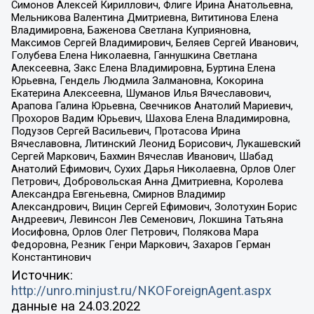
Симонов Алексей Кириллович, Флиге Ирина Анатольевна,
Мельникова Валентина Дмитриевна, Вититинова Елена
Владимировна, Баженова Светлана Куприяновна,
Максимов Сергей Владимирович, Беляев Сергей Иванович,
Голубева Елена Николаевна, Ганнушкина Светлана
Алексеевна, Закс Елена Владимировна, Буртина Елена
Юрьевна, Гендель Людмила Залмановна, Кокорина
Екатерина Алексеевна, Шуманов Илья Вячеславович,
Арапова Галина Юрьевна, Свечников Анатолий Мариевич,
Прохоров Вадим Юрьевич, Шахова Елена Владимировна,
Подузов Сергей Васильевич, Протасова Ирина
Вячеславовна, Литинский Леонид Борисович, Лукашевский
Сергей Маркович, Бахмин Вячеслав Иванович, Шабад
Анатолий Ефимович, Сухих Дарья Николаевна, Орлов Олег
Петрович, Добровольская Анна Дмитриевна, Королева
Александра Евгеньевна, Смирнов Владимир
Александрович, Вицин Сергей Ефимович, Золотухин Борис
Андреевич, Левинсон Лев Семенович, Локшина Татьяна
Иосифовна, Орлов Олег Петрович, Полякова Мара
Федоровна, Резник Генри Маркович, Захаров Герман
Константинович
Источник:
http://unro.minjust.ru/NKOForeignAgent.aspx
данные на
24.03.2022