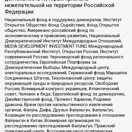
нежелательной на территории Российской
Федерации:
Национальный фонд в поддержку демократии, Институт
Открытое Общество Фонд Содействия, Фонд Открытое
общество, Американо-российский фонд по
экономическому и правовому развитию, Национальный
Демократический Институт Международных Отношений,
MEDIA DEVELOPMENT INVESTMENT FUND, Международный
Республиканский Институт, Открытая Россия, Институт
современной России, Черноморский фонд регионального
сотрудничества, Европейская Платформа за
Демократические Выборы, Международный центр
электоральных исследований, Германский фонд Маршалла
Соединенных Штатов, Тихоокеанский центр защиты
окружающей среды и природных ресурсов, Свободная
Россия, Всемирный конгресс украинцев, Атлантический
совет, Человек в беде, Европейский фонд за демократию,
Джеймстаунский фонд, Прожект Хармони, Родники
дракона, Врачи против насильственного извлечения
органов, Фалунь Дафа, Друзья Фалуньгун, Фалуньгун,
Коалиция по расследованию преследования в отношении
Фалуньгун в Китае, Всемирная организация по
расследованию преследований Фалуньгун, Пражский
гражданский центр, Ассоциация школ политических