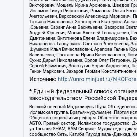
Викторович, Мошель Ирина Ароновна, Шведов Гри
Исламов Тимур Рифгатович, Романова Ольга Евге
Анатольевич, Верховский Александр Маркович, П
Татьяна Николаевна, Золотарева Екатерина Алек
Юрьевна, Саранг Анна Васильевна, Захарова Свет
Андрей Юрьевич, Мосин Алексей Геннадьевич, Ге
Дмитриевна, Вититинова Елена Владимировна, Ба
Николаевна, Ганнушкина Светлана Алексеевна, За
Шуманов Илья Вячеславович, Арапова Галина Юрь
Васильевич, Протасова Ирина Вячеславовна, Лит
Сухих Дарья Николаевна, Орлов Олег Петрович, 
Сергей Ефимович, Золотухин Борис Андреевич, Л
Генри Маркович, Захаров Герман Константинович
Источник:
http://unro.minjust.ru/NKOFore
* Единый федеральный список организа
законодательством Российской Федера
Высший военный Маджлисуль Шура Объединенных с
Исламская группа, Братья-мусульмане, Партия ис
Общество социальных реформ, Общество возрожд
АБТО, Правый сектор, Исламское государство, Д
уа Тагьаля SHAM, АУМ Синрике, Муджахеды джама
сообщество Сеть, Катиба Таухид валь-Джихад, Хай