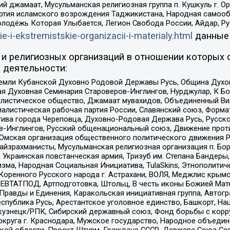
ий джамаат, Мусульманская религиозная группа п. Кушкуль г. 
ртия исламского возрождения Таджикистана, Народная самооб
олодёжь Которая Улыбается, Легион Свобода России, Айдар, Р
ie-i-ekstremistskie-organizacii-i-materialy.html
данные
и религиозных организаций в отношении которых 
 деятельности:
земли Кубанской Духовно Родовой Державы Русь, Община Духо
 Духовная Семинария Староверов-Инглингов, Нурджулар, К Бо
листическое общество, Джамаат мувахидов, Объединенный Вил
иалистическая рабочая партия России, Славянский союз, Форма
ива города Череповца, Духовно-Родовая Держава Русь, Русск
-Инглингов, Русский общенациональный союз, Движение против
 Омская организация общественного политического движения Р
йзрахманисты, Мусульманская религиозная организация п. Бо
краинская повстанческая армия, Тризуб им. Степана Бандеры, Бр
зма, Народная Социальная Инициатива, TulaSkins, Этнополитич
оренного Русского народа г. Астрахани, ВОЛЯ, Меджлис крымс
РЕВТАТПОД, Артподготовка, Штольц, В честь иконы Божией Мате
равды и Единения, Каракольская инициативная группа, Автогра
спублика Русь, Арестантское уголовное единство, Башкорт, Наци
окузнецк/РПК, Сибирский державный союз, Фонд борьбы с кор
округа г. Краснодара, Мужское государство, Народное объедин