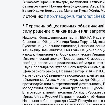
“Джамаат “Красный пахарь”, Колумбайн, Хатлонск
батальон имени Номана Челебиджихана, Азов, Па
Батал-Хаджи Белхороев, Маньяки Культ Убийц, М
Источник:
http://nac.gov.ru/terroristichesk
* Перечень общественных объединений 
силу решение о ликвидации или запрете
Национал-большевистская партия, ВЕК РА, Рада 
Славянская Община Капища Веды Перуна, Мужская
Русское национальное единство, Национал-социа
Ат-Такфир Валь-Хиджра, Пит Буль, Национал-соц
народа, Национальная Социалистическая Инициат
Инглистической церкви Православных Староверов
свободе совести и о религиозных объединениях,
Клуб Болельщиков Футбольного Клуба Динамо, Фа
Щелковского района, Правый сектор, УНА - УНСО, У
Религиозное объединение последователей инглии
объединение Атака, Мечеть Мирмамеда, Община К
противодействии экстремистской деятельности, 
Молодежная правозащитная группа МПГ, Курсом П
Благотворительный пансионат Ак Умут, Русская ре
Иртыш Ultras, Русский Патриотический клуб-Нов
Навального, Совет граждан СССР Прикубанского 