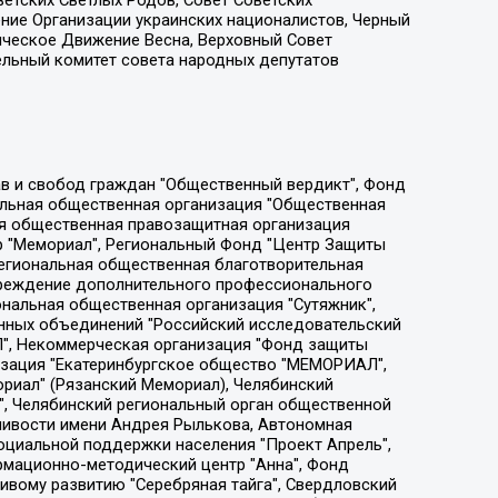
етских Светлых Родов, Совет Советских
ение Организации украинских националистов, Черный
ическое Движение Весна, Верховный Совет
ельный комитет совета народных депутатов
ции социально-правовых программ "Лилит", Дальневосточное общественное движение "Маяк", Санкт-Петербургская ЛГБТ-инициативная группа "Выход", Инициативная группа ЛГБТ+ "Реверс", Алексеев Андрей Викторович, Бекбулатова Таисия Львовна, Беляев Иван Михайлович, Владыкина Елена Сергеевна, Гельман Марат Александрович, Никульшина Вероника Юрьевна, Толоконникова Надежда Андреевна, Шендерович Виктор Анатольевич, Общество с ограниченной ответственностью "Данное сообщение", Общество с ограниченной ответственностью Издательский дом "Новая глава", Айнбиндер Александра Александровна, Московский комьюнити-центр для ЛГБТ+инициатив, Благотворительный фонд развития филантропии, Deutsche Welle (Германия, Kurt-Schumacher-Strasse 3, 53113 Bonn), Борзунова Мария Михайловна, Воробьев Виктор Викторович, Голубева Анна Львовна, Константинова Алла Михайловна, Малкова Ирина Владимировна, Мурадов Мурад Абдулгалимович, Осетинская Елизавета Николаевна, Понасенков Евгений Николаевич, Ганапольский Матвей Юрьевич, Киселев Евгений Алексеевич, Борухович Ирина Григорьевна, Дремин Иван Тимофеевич, Дубровский Дмитрий Викторович, Красноярская региональная общественная организация поддержки и развития альтернативных образовательных технологий и межкультурных коммуникаций "ИНТЕРРА", Маяковская Екатерина Алексеевна, Фейгин Марк Захарович, Филимонов Андрей Викторович, Дзугкоева Регина Николаевна, Доброхотов Роман Александрович, Дудь Юрий Александрович, Елкин Сергей Владимирович, Кругликов Кирилл Игоревич, Сабунаева Мария Леонидовна, Семенов Алексей Владимирович, Шаинян Карен Багратович, Шульман Екатерина Михайловна, Асафьев Артур Валерьевич, Вахштайн Виктор Семенович, Венедиктов Алексей Алексеевич, Лушникова Екатерина Евгеньевна, Волков Леонид Михайлович, Невзоров Александр Глебович, Пархоменко Сергей Борисович, Сироткин Ярослав Николаевич, Кара-Мурза Владимир Владимирович, Баранова Наталья Владимировна, Гозман Леонид Яковлевич, Кагарлицкий Борис Юльевич, Климарев Михаил Валерьевич, Милов Владимир Станиславович, Автономная некоммерческая организация Краснодарский центр современного искусства "Типография", Моргенштерн Алишер Тагирович, Соболь Любовь Эдуардовна, Общество с ограниченной ответственностью "ЛИЗА НОРМ", Каспаров Гарри Кимович, Ходорковский Михаил Борисович, Общество с ограниченной ответственностью "Апрельские тезисы", Данилович Ирина Брониславовна, Кашин Олег Владимирович, Петров Николай Владимирович, Пивоваров Алексей Владимирович, Соколов Михаил Владимирович, Цветкова Юлия Владимировна, Чичваркин Евгений Александрович, Комитет против пыток/Команда против пыток, Общество с ограниченной ответственностью "Первый научный", Общество с ограниченной ответственностью "Вертолет и ко", Белоцерковская Вероника Борисовна, Кац Максим Евгеньевич, Лазарева Татьяна Юрьевна, Шаведдинов Руслан Табризович, Яшин Илья Валерьевич, Общество с ограниченной ответственностью "Иноагент ААВ", Алешковский Дмитрий Петрович, Альбац Евгения Марковна, Быков Дмитрий Львович, Галямина Юлия Евгеньевна, Лойко Сергей Леонидович, Мартынов Кирилл Константинович, Медведев Сергей Александрович, Крашенинников Федор Геннадиевич, Гордеева Катерина Вл