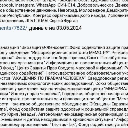
ой области, Проект Штурм, Граждане СССР, Держава Союз Сов
Facebook, Instagram, WhatsApp, СИЧ-С14, Добровольческое Движ
ское общественное движение, Невоград, Молодежное Демократ
ой Республики, Конгресс ойрат-калмыцкого народа, Исполнит
бъединение, ЛГБТ, Я.МЫ Сергей Фургал
uments/7822/
данные на
03.05.2024
Общество с ограниченной ответственностью "Радио Свободная Европа/Радио Свобода", Чешское информационное агентство "MEDIUM-ORIENT", Красноярская региональная общественная организация "Мы против СПИДа", Камалягин Денис Николаевич, Маркелов Сергей Евгеньевич, Пономарев Лев Александрович, Савицкая Людмила Алексеевна, Автономная некоммерческая организация "Центр по работе с проблемой насилия "НАСИЛИЮ.НЕТ", Межрегиональный профессиональный союз работников здравоохранения "Альянс врачей", Юридическое лицо, зарегистрированное в Латвийской Республике, SIA "Medusa Project" (регистрационный номер 40103797863, дата регистрации 10.06.2014), Некоммерческая организация "Фонд по борьбе с коррупцией", Автономная некоммерческая организация "Институт права и публичной политики", Баданин Роман Сергеевич, Гликин Максим Александрович, Железнова Мария Михайловна, Лукьянова Юлия Сергеевна, Маетная Елизавета Витальевна, Маняхин Петр Борисович, Чуракова Ольга Владимировна, Ярош Юлия Петровна, Юридическое лицо "The Insider SIA", зарегистрированное в Риге, Латвийская Республика (дата регистрации 26.06.2015), являющееся администратором доменного имени интернет-издания "The Insider SIA", https://theins.ru, Постернак Алексей Евгеньевич, Рубин Михаил Аркадьевич, Анин Роман Александрович, Юридическое лицо Istories fonds, зарегистрированное в Латвийской Республике (регистрационный номер 50008295751, дата регистрации 24.02.2020), Великовский Дмитрий Александрович, Долинина Ирина Николаевна, Мароховская Алеся Алексеевна, Шлейнов Роман Юрьевич, Шмагун Олеся Валентиновна, Общество с ограниченной ответственностью "Альтаир 2021", Общество с ограниченной ответственностью "Вега 2021", Общество с ограниченной ответственностью "Главный редактор 2021", Общество с ограниченной ответственностью "Ромашки монолит", Важенков Артем Валерьевич, Ивановская областная общественная организация "Центр гендерных исследований", Гурман Юрий Альбертович, Медиапроект "ОВД-Инфо", Егоров Владимир Владимирович, Жилинский Владимир Александрович, Общество с ограниченной ответственностью "ЗП", Иванова София Юрьевна, Карезина Инна Павловна, Кильтау Екатерина Викторовна, Петров Алексей Викторович, Пискунов Сергей Евгеньевич, Смирнов Сергей Сергеевич, Тихонов Михаил Сергеевич, Общество с ограниченной ответственностью "ЖУРНАЛИСТ-ИНОСТРАННЫЙ АГЕНТ", Арапова Галина Юрьевна, Вольтская Татьяна Анатольевна, Американская компания "Mason G.E.S. Anonymous Foundation" (США), являющаяся владельцем интернет-издания https://mnews.world/, Компания "Stichting Bellingcat", зарегистрированная в Нидерландах (дата регистрации 11.07.2018), Захаров Андрей Вячеславович, Клепиковская Екатерина Дмитриевна, Общество с ограниченной ответственностью "МЕМО", Перл Роман Александрович, Симонов Евгений Алексеевич, Соловьева Елена Анатольевна, Сотников Даниил Владимирович, Сурначева Елизавета Дмитриевна, Автономная некоммерческая организация по защите прав человека и информированию населения "Якутия – Наше Мнение", Общество с ограниченной ответственностью "Москоу диджитал медиа", с 26.01.2023 Общество с ограниченной ответственностью "Чайка Белые сады", Ветошкина Валерия Валерьевна, Заговора Максим Александрович, Межрегиональное общественное движение "Российская ЛГБТ - сеть", Оленичев Максим Владимирович, Павлов Иван Юрьевич, Скворцова Елена Сергеевна, Общество с ограниченной ответственностью "Как бы инагент", Кочетков Игорь Викторович, Общество с ограниченной ответственностью "Честные выборы", Еланчик Олег Александрович, Общество с ограниченной ответственностью "Нобелевский призыв", Гималова Регина Эмилевна, Григорьев Андрей Валерьевич, Григорьева Алина Александровна, Ассоциация по содействию защите прав призывников, альтернативнослужащих и военнослужащих "Правозащитная группа "Гражданин.Армия.Право", Хисамова Регина Фаритовна, Автономная некоммерческая организация по реализа