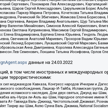
горий Сергеевич, Пономарев Лев Александрович, Каргалицкий 
ньевна, Щаров Сергей Алексадрович, Цирульников Борис Альбер
ислакова-Паркер Марина Петровна, Кочеткова Татьяна Владими
сандровна, Рачинский Ян Збигневич, Жемкова Елена Борисовна,
лана Сергеевна, Аверин Владимир Анатольевич, Щур Татьяна М
фтер Валентин Михайлович, Симонов Алексей Кириллович, Флиг
женова Светлана Куприяновна, Максимов Сергей Владимирович, 
кс Елена Владимировна, Буртина Елена Юрьевна, Гендель Людм
евна, Свечников Анатолий Мариевич, Прохоров Вадим Юрьевич
инский Леонид Борисович, Лукашевский Сергей Маркович, Бахм
Добровольская Анна Дмитриевна, Королева Александра Евгенье
евинсон Лев Семенович, Локшина Татьяна Иосифовна, Орлов Ол
ignAgent.aspx
данные на
24.03.2022
ций, в том числе иностранных и международных ор
ции террористическими:
ил моджахедов Кавказа, Конгресс народов Ичкерии и Дагеста
ламского освобождения, Лашкар-И-Тайба, Исламская группа, Дв
ения исламского наследия, Дом двух святых, Джунд аш-Шам, 
жабха аль-Нусра ли-Ахль аш-Шам, Народное ополчение имени К.
ата Ат-Тавхида Валь-Джихад, Чистопольский Джамаат, Рохнам
ят Тахрир аш-Шам, Ахлю Сунна Валь Джамаа, National Socialism