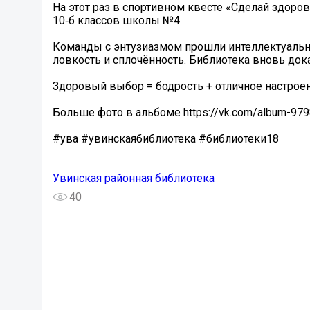
На этот раз в спортивном квесте «Сделай здоро
10‑б классов школы №4
Команды с энтузиазмом прошли интеллектуальн
ловкость и сплочённость. Библиотека вновь дока
Здоровый выбор = бодрость + отличное настроен
Больше фото в альбоме https://vk.com/album-9
#ува #увинскаябиблиотека #библиотеки18
Увинская районная библиотека
40