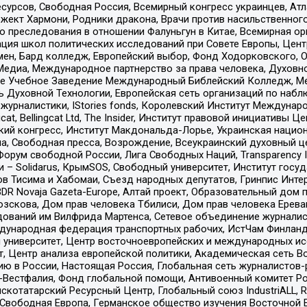
рсов, Свободная Россия, Всемирный конгресс украинцев, Атла
ект Хармони, Родники дракона, Врачи против насильственного
ию преследования в отношении Фалуньгун в Китае, Всемирная о
ация школ политических исследований при Совете Европы, Цен
мен, Бард колледж, Европейский выбор, Фонд Ходорковского,
едиа, Международное партнерство за права человека, Духовно
ое Учебное Заведение Международный Библейский Колледж, М
ь Духовной Технологии, Европейская сеть организаций по наб
урналистики, IStories fonds, Королевский Институт Между
gcat, Bellingcat Ltd, The Insider, Институт правовой инициатив
инский конгресс, Институт Макдональда-Лорье, Украинская нац
, Свободная пресса, Возрождение, Всеукраинский духовный цен
орум свободной России, Лига Свободных Наций, Transparеncy I
– Solidarus, КрымSOS, Свободный университет, Институт госу
в Тисима и Хабомаи, Съезд народных депутатов, Гринпис Инте
DR Novaja Gazeta-Europe, Алтай проект, Образовательный дом 
зскова, Дом прав человека Тбилиси, Дом прав человека Ерева
едований им Вилфрида Мартенса, Сетевое объединение журнали
Международная федерация транспортных рабочих, ИстЧам Финлан
й университет, Центр восточноевропейских и международных и
, Центр анализа европейской политики, Академическая сеть Во
ю в России, Настоящая Россия, Глобальная сеть журналистов
естфалия, Фонд глобальной помощи, Антивоенный комитет России,
татарский Ресурсный Центр, Глобальный союз IndustriALL, Russi
 Свободная Европа, Германское общество изучения Восточной 