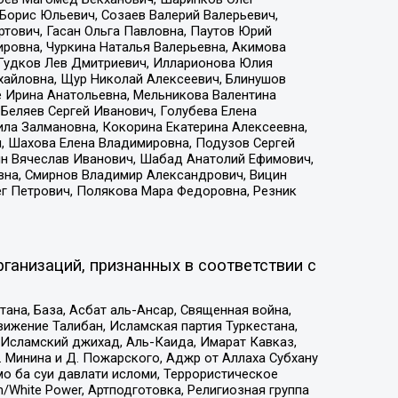
Борис Юльевич, Созаев Валерий Валерьевич,
тович, Гасан Ольга Павловна, Паутов Юрий
ровна, Чуркина Наталья Валерьевна, Акимова
 Гудков Лев Дмитриевич, Илларионова Юлия
ихайловна, Щур Николай Алексеевич, Блинушов
е Ирина Анатольевна, Мельникова Валентина
Беляев Сергей Иванович, Голубева Елена
ила Залмановна, Кокорина Екатерина Алексеевна,
, Шахова Елена Владимировна, Подузов Сергей
ин Вячеслав Иванович, Шабад Анатолий Ефимович,
вна, Смирнов Владимир Александрович, Вицин
ег Петрович, Полякова Мара Федоровна, Резник
ганизаций, признанных в соответствии с
на, База, Асбат аль-Ансар, Священная война,
ижение Талибан, Исламская партия Туркестана,
Исламский джихад, Аль-Каида, Имарат Кавказ,
 Минина и Д. Пожарского, Аджр от Аллаха Субхану
о ба суи давлати исломи, Террористическое
/White Power, Артподготовка, Религиозная группа