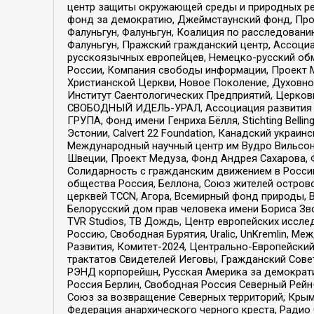
центр защиты окружающей среды и природных ресу
фонд за демократию, Джеймстаунский фонд, Прож
Фалуньгун, Фалуньгун, Коалиция по расследован
Фалуньгун, Пражский гражданский центр, Ассоци
русскоязычных европейцев, Немецко-русский об
России, Компания свободы информации, Проект М
Христианской Церкви, Новое Поколение, Духовн
Институт Саентологических Предприятий, Церков
СВОБОДНЫЙ ИДЕЛЬ-УРАЛ, Ассоциация развития ж
ГРУПА, Фонд имени Генриха Бёлля, Stichting Bellin
Эстонии, Calvert 22 Foundation, Канадский укра
Международный научный центр им Вудро Вильсона
Швеции, Проект Медуза, Фонд Андрея Сахарова, Ф
Солидарность с гражданским движением в России 
общества Россия, Беллона, Союз жителей острово
церквей TCCN, Агора, Всемирный фонд природы, B
Белорусский дом прав человека имени Бориса Зво
TVR Studios, ТВ Дождь, Центр европейских иссл
Россию, Свободная Бурятия, Uralic, UnKremlin, 
Развития, Комитет-2024, Центрально-Европейски
трактатов Свидетелей Иеговы, Гражданский Совет
РЭНД корпорейшн, Русская Америка за демократи
Россия Берлин, Свободная Россия Северный Рейн-В
Союз за возвращение Северных территорий, Крымско
Федерация анархического черного креста, Радио