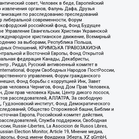
нтический совет, Человек в беде, Европейский
 извлечения органов, Фалунь Дафа, Друзья
рганизация по расследованию преследований
тр либеральной современности, Форум
 Оксфордский российский фонд, Фонд Будущее
е Управление Евангельских Христиан Украинской
еждународное христианское движение, Всемирный
людению за выборами, Республика Польша,
народных Отношений, КРИМСЬКА ПРАВОЗАХИСНА
ы Центральной и Восточной Европы, Фонд Открытой
иональная федерация Канады, Декабристы,
тр , Риддл, Русский антивоенный комитет в
nternational, Форум Свободных Народов ПостРоссии,
дарственного управления, Форум гражданского
рнешнл, Фонд борьбы с коррупцией Инк, Завет
прав человека Чернигов, Фонд Дом Прав Человека,
н, Дом прав человека Крым, Центр дикого лосося,
стов расследователей, АЛЛАТРА, За свободную
д, Гудзоновский институт, Фонд Демократического
сследований, Общество Сторожевой башни, Библии и
сточная Европа, Российский комитет действия,
-расследователей, Служба поддержки, Свободная
 Russie-Libertes, La Asocicion de Rusos Libres,
an Election Monitor, Article 19, Мнение медиа,
Европы, Фонд имени Фридриха Эберта, XZ gGmbH,