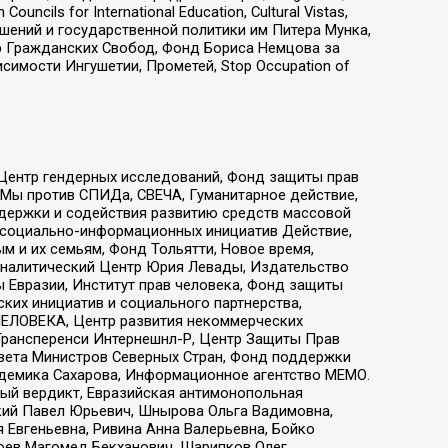
ls for International Education, Cultural Vistas,
ошений и государственной политики им Питера Мунка,
 Гражданских Свобод, Фонд Бориса Немцова за
имости Ингушетии, Прометей, Stop Occupation of
 Центр гендерных исследований, Фонд защиты прав
 Мы против СПИДа, СВЕЧА, Гуманитарное действие,
ддержки и содействия развитию средств массовой
р социально-информационных инициатив Действие,
 и их семьям, Фонд Тольятти, Новое время,
, Аналитический Центр Юрия Левады, Издательство
 Евразии, Институт прав человека, Фонд защиты
ких инициатив и социального партнерства,
ЕЛОВЕКА, Центр развития некоммерческих
 Трансперенси Интернешнл-Р, Центр Защиты Прав
овета Министров Северных Стран, Фонд поддержки
адемика Сахарова, Информационное агентство МЕМО.
ый вердикт, Евразийская антимонопольная
кий Павел Юрьевич, Шнырова Ольга Вадимовна,
 Евгеньевна, Ривина Анна Валерьевна, Бойко
хоев Магомед Бекханович, Шарипков Олег