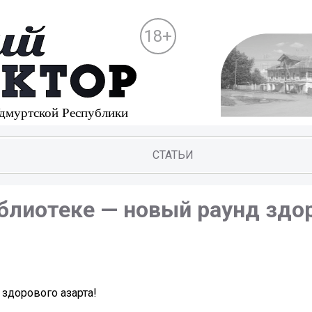
18+
СТАТЬИ
блиотеке — новый раунд здо
здорового азарта!