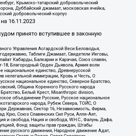
Оренбург, Крымско-татарский добровольческий
орона, Дуббайский джамаат, московская ячейка,
усский добровольческий корпус
 на
16.11.2023
судом принято вступившее в законную
вного Управления Асгардской Веси Беловодья,
годержавию, Таблиги Джамаат, Свидетели Иеговы,
айат Кабарды, Балкарии и Карачая, Союз славян,
т-18, Благородный Орден Дьявола, Армия воли
ое национальное единство, Древнерусской
 нелегальной иммиграции, Кровь и Честь, О
усское национальное единство, Северное Братство,
ровский, Община Коренного Русского народа
атство, Белый Крест, Misanthropic division,
еское объединение Русские, Русское национальное
котатарского народа, Рубеж Севера, ТОЙС, О
ри Державная, Сектор 16, Независимость, Фирма,
д Крю, Союз Славянских Сил Руси, Алля-Аят,
я и свобода, Нация и свобода, W.H.С., Фалунь Дафа,
рупцией, Фонд защиты прав граждан, Штабы
ение русского движения, Народное движение Адат,