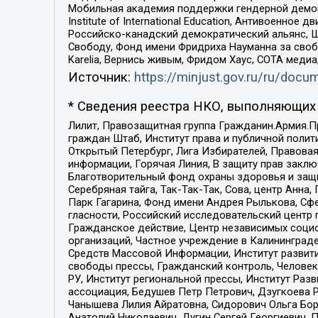
Мобильная академия поддержки гендерной демократи
Institute of International Education, Антивоенн
Российско-канадский демократический альянс, 
Свободу, Фонд имени Фридриха Науманна за свобо
Karelia, Вернись живым, Фридом Хаус, СОТА меди
Источник:
https://minjust.gov.ru/ru/doc
* Сведения реестра НКО, выполняющих 
Лилит, Правозащитная группа Гражданин.Армия.П
граждан Штаб, Институт права и публичной поли
Открытый Петербург, Лига Избирателей, Правова
информации, Горячая Линия, В защиту прав закл
Благотворительный фонд охраны здоровья и защи
Серебряная тайга, Так-Так-Так, Сова, центр Анн
Парк Гагарина, Фонд имени Андрея Рылькова, Сф
гласности, Российский исследовательский центр 
Гражданское действие, Центр независимых соци
организаций, Частное учреждение в Калининград
Средств Массовой Информации, Институт развити
свободы прессы, Гражданский контроль, Человек
РУ, Институт региональной прессы, Институт Ра
ассоциация, Бедушев Петр Петрович, Дзугкоева 
Чанышева Лилия Айратовна, Сидорович Ольга Бори
Анатолий Николаевич, Дугин Сергей Георгиевич, 