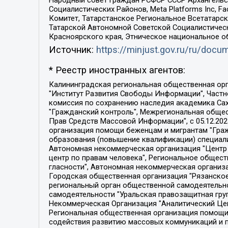
Народный совет граждан РСФСР СССР Архангельск
Социалистических Районов, Meta Platforms Inc, 
Комитет, Татарстанское Региональное Всетатар
Татарской Автономной Советской Социалистическ
Красноярского края, Этническое национальное о
Источник:
https://minjust.gov.ru/ru/doc
* Реестр иностранных агентов:
Калининградская региональная общественная организация "Экозащита!-Женсовет", Фонд содействия защите прав и свобод граждан "Общественный вердикт", Фонд "Институт Развития Свободы Информации", Частное учреждение "Информационное агентство МЕМО. РУ", Региональная общественная организация "Общественная комиссия по сохранению наследия академика Сахарова", Фонд поддержки свободы прессы, Санкт-Петербургская общественная правозащитная организация "Гражданский контроль", Межрегиональная общественная организация "Информационно-просветительский центр "Мемориал", Региональный Фонд "Центр Защиты Прав Средств Массовой Информации", с 05.12.2023 Фонд "Центр Защиты Прав Средств массовой информации", Региональная общественная благотворительная организация помощи беженцам и мигрантам "Гражданское содействие", Негосударственное образовательное учреждение дополнительного профессионального образования (повышение квалификации) специалистов "АКАДЕМИЯ ПО ПРАВАМ ЧЕЛОВЕКА", Свердловская региональная общественная организация "Сутяжник", Автономная некоммерческая организация "Центр независимых социологических исследований", Союз общественных объединений "Российский исследовательский центр по правам человека", Региональное общественное учреждение научно-информационный центр "МЕМОРИАЛ", Некоммерческая организация "Фонд защиты гласности", Автономная некоммерческая организация "Институт прав человека", Городская общественная организация "Екатеринбургское общество "МЕМОРИАЛ", Городская общественная организация "Рязанское историко-просветительское и правозащитное общество "Мемориал" (Рязанский Мемориал), Челябинский региональный орган общественной самодеятельности – женское общественное объединение "Женщины Евразии", Челябинский региональный орган общественной самодеятельности "Уральская правозащитная группа", Фонд содействия защите здоровья и социальной справедливости имени Андрея Рылькова, Автономная Некоммерческая Организация "Аналитический Центр Юрия Левады", Автономная некоммерческая организация социальной поддержки населения "Проект Апрель", Региональная общественная организация помощи женщинам и детям, находящимся в кризисной ситуации "Информационно-методический центр "Анна", Фонд содействия развитию массовых коммуникаций и правовому просвещению "Так-так-Так", Фонд содействия устойчивому развитию "Серебряная тайга", Свердловский региональный общественный фонд социальных проектов "Новое время", "Idel.Реалии", Кавказ.Реалии, Крым.Реалии, Телеканал Настоящее Время, Татаро-башкирская служба Радио Свобода (Azatliq Radiosi), Радио Свободная Европа/Радио Свобода (PCE/PC), "Сибирь.Реалии", "Фактограф", Благотворительный фонд помощи осужденным и их семьям, Автономная некоммерческая организация "Институт глобализации и социальных движений", Фонд "В защиту прав заключенных", Частное учреждение "Центр поддержки и содействия развитию средств массовой информации", Пензенский региональный общественный благотворительный фонд "Гражданский союз", "Север.Реалии", Некоммерческая организация Фонд "Правовая инициатива", 