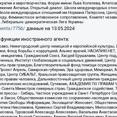
и и миротворчества, Форум имени Льва Копелева, American Counci
ое движение Антальи, Открытый диалог, Школа международных отн
Школа международных отношений им Нормана Патерсона, Центр
ду, Феминистское антивоенное сопротивление, Комитет независ
а, Либерально-демократическая Лига Украины
uments/7756/
данные на
13.05.2024
функции иностранного агента:
раво, Нижегородский центр немецкой и европейской культуры,
тики, Фонд борьбы с коррупцией, Альянс врачей, НАСИЛИЮ.НЕТ,
я инициатива, Гражданский Союз, Хасдей Ерушалаим, Центр по
юченных, Институт глобализации и социальных движений, Цент
ты прав граждан, Благотворительный фонд помощи осужденным
а, Проект Апрель, Самарская губерния, Эра здоровья, Мемориал
ера, Центр СИБАЛЬТ, Уральская правозащитная группа, Женщины
по правам человека, Дальневосточный центр развития гражданс
ологических исследований, Сутяжник, АКАДЕМИЯ ПО ПРАВАМ Ч
е Совета Министров северных стран, Гражданское содействие,
я прессы - Сибирь, Частное учреждение в Санкт-Петербурге С
 и Закон, Общественная комиссия по сохранению наследия ак
звития Свободы Информации, Экозащита!-Женсовет, Общественн
Регина Николаевна, Кривенко Сергей Владимирович, Милославс
совна, Туровский Александр Алексеевич, Васильева Анастасия
Пивоваров Андрей Сергеевич, Аверин Виталий Евгеньевич, Бара