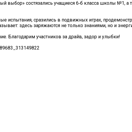
вый выбор» состязались учащиеся 6‑б класса школы №1, а т
ые испытания, сразились в подвижных играх, продемонст
зывает: здесь заряжаются не только знаниями, но и энергие
ие. Благодарим участников за драйв, задор и улыбки!
7989683_313149822