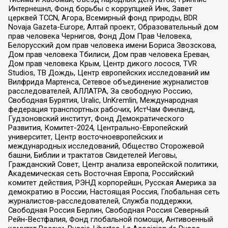
Интернешнл, Фонд борьбы с коррупцией Инк, Завет
церквей TCCN, Агора, Всемирный фонд природы, BDR
Novaja Gazeta-Europe, Алтай проект, Образовательный дом
прав человека Чернигов, Фонд Дом Прав Человека,
Белорусский дом прав человека имени Бориса Звозскова,
Дом прав человека Тбилиси, Дом прав человека Ереван,
Дом прав человека Крым, Центр дикого лосося, TVR
Studios, ТВ Дождь, Центр европейских исследований им
Вилфрида Мартенса, Сетевое объединение журналистов
расследователей, АЛЛАТРА, За свободную Россию,
Свободная Бурятия, Uralic, UnKremlin, Международная
федерация транспортных рабочих, ИстЧам Финланд,
Гудзоновский институт, Фонд Демократического
Развития, Комитет-2024, Центрально-Европейский
университет, Центр восточноевропейских и
международных исследований, Общество Сторожевой
башни, Библии и трактатов Свидетелей Иеговы,
Гражданский Совет, Центр анализа европейской политики,
Академическая сеть Восточная Европа, Российский
комитет действия, РЭНД корпорейшн, Русская Америка за
демократию в России, Настоящая Россия, Глобальная сеть
журналистов-расследователей, Служба поддержки,
Свободная Россия Берлин, Свободная Россия Северный
Рейн-Вестфалия, Фонд глобальной помощи, Антивоенный