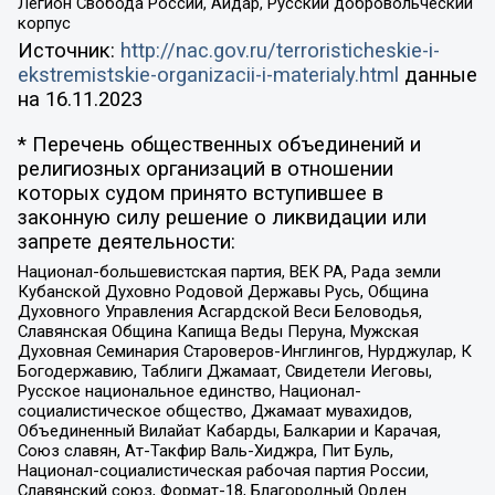
Легион Свобода России, Айдар, Русский добровольческий
корпус
Источник:
http://nac.gov.ru/terroristicheskie-i-
ekstremistskie-organizacii-i-materialy.html
данные
на
16.11.2023
* Перечень общественных объединений и
религиозных организаций в отношении
которых судом принято вступившее в
законную силу решение о ликвидации или
запрете деятельности:
Национал-большевистская партия, ВЕК РА, Рада земли
Кубанской Духовно Родовой Державы Русь, Община
Духовного Управления Асгардской Веси Беловодья,
Славянская Община Капища Веды Перуна, Мужская
Духовная Семинария Староверов-Инглингов, Нурджулар, К
Богодержавию, Таблиги Джамаат, Свидетели Иеговы,
Русское национальное единство, Национал-
социалистическое общество, Джамаат мувахидов,
Объединенный Вилайат Кабарды, Балкарии и Карачая,
Союз славян, Ат-Такфир Валь-Хиджра, Пит Буль,
Национал-социалистическая рабочая партия России,
Славянский союз, Формат-18, Благородный Орден