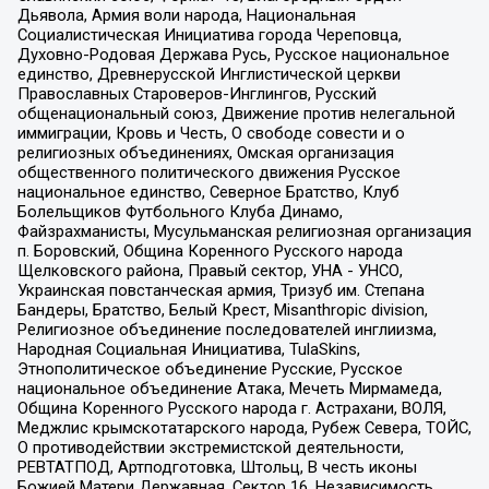
Дьявола, Армия воли народа, Национальная
Социалистическая Инициатива города Череповца,
Духовно-Родовая Держава Русь, Русское национальное
единство, Древнерусской Инглистической церкви
Православных Староверов-Инглингов, Русский
общенациональный союз, Движение против нелегальной
иммиграции, Кровь и Честь, О свободе совести и о
религиозных объединениях, Омская организация
общественного политического движения Русское
национальное единство, Северное Братство, Клуб
Болельщиков Футбольного Клуба Динамо,
Файзрахманисты, Мусульманская религиозная организация
п. Боровский, Община Коренного Русского народа
Щелковского района, Правый сектор, УНА - УНСО,
Украинская повстанческая армия, Тризуб им. Степана
Бандеры, Братство, Белый Крест, Misanthropic division,
Религиозное объединение последователей инглиизма,
Народная Социальная Инициатива, TulaSkins,
Этнополитическое объединение Русские, Русское
национальное объединение Атака, Мечеть Мирмамеда,
Община Коренного Русского народа г. Астрахани, ВОЛЯ,
Меджлис крымскотатарского народа, Рубеж Севера, ТОЙС,
О противодействии экстремистской деятельности,
РЕВТАТПОД, Артподготовка, Штольц, В честь иконы
Божией Матери Державная, Сектор 16, Независимость,