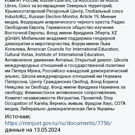
комитет России, Russie-Libertes, La Asocicion de Rusos
Libres, Союз за возвращение Северных территорий,
Крымскотатарский Ресурсный Центр, Глобальный союз
IndustriALL, Russian Election Monitor, Article 19, Мнение
медиа, Федерация анархического черного креста, Радио
Свободная Европа, Германское общество изучения
Восточной Европы, Фонд имени Фридриха Эберта, XZ
gGmbH, Мобильная академия поддержки гендерной
демократии и миротворчества, Форум имени Льва
Копелева, American Councils for International Education,
Cultural Vistas, Institute of International Education,
Антивоенное движение Антальи, Открытый диалог, Школа
международных отношений и государственной политики
им Питера Мунка, Российско-канадский демократический
альянс, Школа международных отношений им Нормана
Патерсона, Центр Гражданских Свобод, Фонд Бориса
Немцова за Свободу, Фонд имени Фридриха Науманна за
свободу, Феминистское антивоенное сопротивление,
Комитет независимости Ингушетии, Прометей, Stop
Occupation of Karelia, Вернись живым, Фридом Хаус, СОТА
медиа, Либерально-демократическая Лига Украины
Источник:
https://minjust.gov.ru/ru/documents/7756/
данные на
13.05.2024