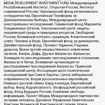
MEDIA DEVELOPMENT INVESTMENT FUND, Международный
Республиканский Институт, Открытая Россия, Институт
современной России, Черноморский фонд регионального
сотрудничества, Европейская Платформа за
Демократические Выборы, Международный центр
электоральных исследований, Германский фонд Маршалла
Соединенных Штатов, Тихоокеанский центр защиты
окружающей среды и природных ресурсов, Свободная
Россия, Всемирный конгресс украинцев, Атлантический
совет, Человек в беде, Европейский фонд за демократию,
Джеймстаунский фонд, Прожект Хармони, Родники
дракона, Врачи против насильственного извлечения
органов, Фалунь Дафа, Друзья Фалуньгун, Фалуньгун,
Коалиция по расследованию преследования в отношении
Фалуньгун в Китае, Всемирная организация по
расследованию преследований Фалуньгун, Пражский
гражданский центр, Ассоциация школ политических
исследований при Совете Европы, Центр либеральной
современности, Форум русскоязычных европейцев,
Немецко-русский обмен, Бард колледж, Европейский
выбор, Фонд Ходорковского, Оксфордский российский
фонд, Фонд Будущее России, Компания свободы
информации, Проект Медиа, Международное партнерство
за права человека, Духовное Управление Евангельских
Христиан Украинской Христианской Церкви, Новое