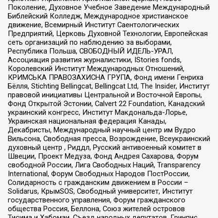
Поколение, Духовное Учебное Заведение Международный
Библейский Колледж, Международное христианское
движение, Всемирный Институт Саентологических
Предприятий, Церковь Духовной Технологии, Европейская
сеть организаций по наблюдению за выборами,
Республика Польша, СВОБОДНЫЙ ИДЕЛЬ-УРАЛ,
Ассоциация развития журналистики, IStories fonds,
Королевский Институт Международных Отношений,
КРИМСЬКА ПРАВОЗАХИСНА ГРУПА, Фонд имени Генриха
Бёлля, Stichting Bellingcat, Bellingcat Ltd, The Insider, Институт
правовой инициативы Центральной и Восточной Европы,
Фонд Открытой Эстонии, Calvert 22 Foundation, Канадский
украинский конгресс, Институт Макдональда-Лорье,
Украинская национальная федерация Канады,
Декабристы, Международный научный центр им Вудро
Вильсона, Свободная пресса, Возрождение, Всеукраинский
духовный центр , Риддл, Русский антивоенный комитет в
Швеции, Проект Медуза, Фонд Андрея Сахарова, Форум
свободной России, Лига Свободных Наций, Transparеncy
International, Форум Свободных Народов ПостРоссии,
Солидарность с гражданским движением в России –
Solidarus, КрымSOS, Свободный университет, Институт
государственного управления, Форум гражданского
общества Россия, Беллона, Союз жителей островов
Тисима и Хабомаи, Съезд народных депутатов, Гринпис