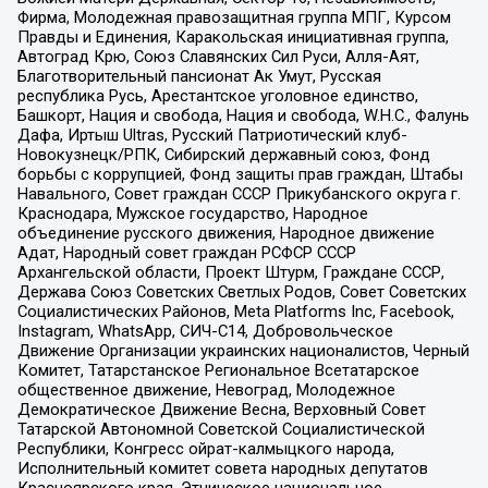
Фирма, Молодежная правозащитная группа МПГ, Курсом
Правды и Единения, Каракольская инициативная группа,
Автоград Крю, Союз Славянских Сил Руси, Алля-Аят,
Благотворительный пансионат Ак Умут, Русская
республика Русь, Арестантское уголовное единство,
Башкорт, Нация и свобода, Нация и свобода, W.H.С., Фалунь
Дафа, Иртыш Ultras, Русский Патриотический клуб-
Новокузнецк/РПК, Сибирский державный союз, Фонд
борьбы с коррупцией, Фонд защиты прав граждан, Штабы
Навального, Совет граждан СССР Прикубанского округа г.
Краснодара, Мужское государство, Народное
объединение русского движения, Народное движение
Адат, Народный совет граждан РСФСР СССР
Архангельской области, Проект Штурм, Граждане СССР,
Держава Союз Советских Светлых Родов, Совет Советских
Социалистических Районов, Meta Platforms Inc, Facebook,
Instagram, WhatsApp, СИЧ-С14, Добровольческое
Движение Организации украинских националистов, Черный
Комитет, Татарстанское Региональное Всетатарское
общественное движение, Невоград, Молодежное
Демократическое Движение Весна, Верховный Совет
Татарской Автономной Советской Социалистической
Республики, Конгресс ойрат-калмыцкого народа,
Исполнительный комитет совета народных депутатов