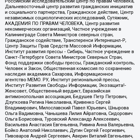
Российский исследовательский центр по правам человека,
Дальневосточный центр развития гражданских инициатив
и социального партнерства, Гражданское действие, Центр
независимых социологических исследований, Сутяжник,
АКАДЕМИЯ ПО ПРАВАМ ЧЕЛОВЕКА, Центр развития
некоммерческих организаций, Частное учреждение в
Калининграде Совета Министров северных стран,
Гражданское содействие, Трансперенси Интернешнл-Р,
Центр Защиты Прав Средств Массовой Информации,
Институт развития прессы - Сибирь, Частное учреждение в
Санкт-Петербурге Совета Министров Северных Стран,
Фонд поддержки свободы прессы, Гражданский контроль,
Человек и Закон, Общественная комиссия по сохранению
наследия академика Сахарова, Информационное
агентство МЕМО. РУ, Институт региональной прессы,
Институт Развития Свободы Информации, Экозащита!-
Женсовет, Общественный вердикт, Евразийская
антимонопольная ассоциация, Бедушев Петр Петрович,
Дзугкоева Регина Николаевна, Кривенко Сергей
Владимирович, Милославский Павел Юрьевич, Шнырова
Ольга Вадимовна, Чанышева Лилия Айратовна, Сидорович
Ольга Борисовна, Туровский Александр Алексеевич,
Васильева Анастасия Евгеньевна, Ривина Анна Валерьевна,
Бойко Анатолий Николаевич, Дугин Сергей Георгиевич,
Пивоваров Андрей Сергеевич, Аверин Виталий Евгеньевич,