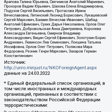
Арапова Галина Юрьевна, Свечников Анатолий Мариевич,
Прохоров Вадим Юрьевич, Шахова Елена Владимировна,
Подузов Сергей Васильевич, Протасова Ирина
Вячеславовна, Литинский Леонид Борисович, Лукашевский
Сергей Маркович, Бахмин Вячеслав Иванович, Шабад
Анатолий Ефимович, Сухих Дарья Николаевна, Орлов Олег
Петрович, Добровольская Анна Дмитриевна, Королева
Александра Евгеньевна, Смирнов Владимир
Александрович, Вицин Сергей Ефимович, Золотухин Борис
Андреевич, Левинсон Лев Семенович, Локшина Татьяна
Иосифовна, Орлов Олег Петрович, Полякова Мара
Федоровна, Резник Генри Маркович, Захаров Герман
Константинович
Источник:
http://unro.minjust.ru/NKOForeignAgent.aspx
данные на
24.03.2022
* Единый федеральный список организаций, в
том числе иностранных и международных
организаций, признанных в соответствии с
законодательством Российской Федерации
террористическими: