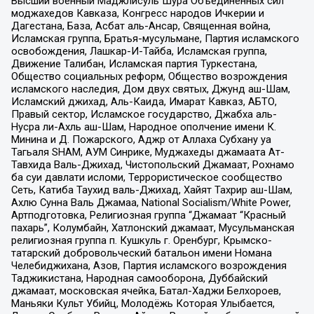
Высший военный Маджлисуль Шура Объединенных сил
моджахедов Кавказа, Конгресс народов Ичкерии и
Дагестана, База, Асбат аль-Ансар, Священная война,
Исламская группа, Братья-мусульмане, Партия исламского
освобождения, Лашкар-И-Тайба, Исламская группа,
Движение Талибан, Исламская партия Туркестана,
Общество социальных реформ, Общество возрождения
исламского наследия, Дом двух святых, Джунд аш-Шам,
Исламский джихад, Аль-Каида, Имарат Кавказ, АБТО,
Правый сектор, Исламское государство, Джабха аль-
Нусра ли-Ахль аш-Шам, Народное ополчение имени К.
Минина и Д. Пожарского, Аджр от Аллаха Субхану уа
Тагьаля SHAM, АУМ Синрике, Муджахеды джамаата Ат-
Тавхида Валь-Джихад, Чистопольский Джамаат, Рохнамо
ба суи давлати исломи, Террористическое сообщество
Сеть, Катиба Таухид валь-Джихад, Хайят Тахрир аш-Шам,
Ахлю Сунна Валь Джамаа, National Socialism/White Power,
Артподготовка, Религиозная группа “Джамаат “Красный
пахарь”, Колумбайн, Хатлонский джамаат, Мусульманская
религиозная группа п. Кушкуль г. Оренбург, Крымско-
татарский добровольческий батальон имени Номана
Челебиджихана, Азов, Партия исламского возрождения
Таджикистана, Народная самооборона, Дуббайский
джамаат, московская ячейка, Батал-Хаджи Белхороев,
Маньяки Культ Убийц, Молодёжь Которая Улыбается,