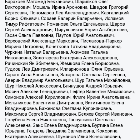
Барахоев Магомед Бекханович, Шарипков Олег
Викторович, Мошель Ирина Ароновна, Шведов Григорий
Сергеевич, Пономарев Лев Александрович, Каргалицкий
Борис Юльевич, Созаев Валерий Валерьевич, Исламов
Тимур Рифгатович, Романова Ольга Евгеньевна, Щаров
Сергей Алексадрович, Цирульников Борис Альбертович,
Гасан Ольга Павловна, Паутов Юрий Анатольевич,
Верховский Александр Маркович, Пислакова-Паркер
Марина Петровна, Кочеткова Татьяна Владимировна,
Чуркина Наталья Валерьевна, Акимова Татьяна
Николаевна, Золотарева Екатерина Александровна,
Рачинский Ян Збигневич, Жемкова Елена Борисовна,
Гудков Лев Дмитриевич, Илларионова Юлия Юрьевна,
Саранг Анна Васильевна, Захарова Светлана Сергеевна,
Аверин Владимир Анатольевич, Щур Татьяна Михайловна,
Щур Николай Алексеевич, Блинушов Андрей Юрьевич,
Мосин Алексей Геннадьевич, Гефтер Валентин Михайлович,
Симонов Алексей Кириллович, Флиге Ирина Анатольевна,
Мельникова Валентина Дмитриевна, Вититинова Елена
Владимировна, Баженова Светлана Куприяновна,
Максимов Сергей Владимирович, Беляев Сергей Иванович,
Голубева Елена Николаевна, Ганнушкина Светлана
Алексеевна, Закс Елена Владимировна, Буртина Елена
Юрьевна, Гендель Людмила Залмановна, Кокорина
Екатерина Алексеевна, Шуманов Илья Вячеславович,