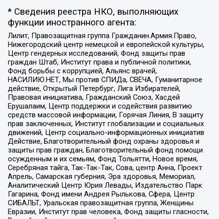
* Сведения реестра НКО, выполняющих
функции иностранного агента:
Лилит, Правозащитная группа Гражданин.Армия.Право,
Нижегородский центр немецкой и европейской культуры,
Центр гендерных исследований, Фонд защиты прав
граждан Штаб, Институт права и публичной политики,
Фонд борьбы с коррупцией, Альянс врачей,
НАСИЛИЮ.НЕТ, Мы против СПИДа, СВЕЧА, Гуманитарное
действие, Открытый Петербург, Лига Избирателей,
Правовая инициатива, Гражданский Союз, Хасдей
Ерушалаим, Центр поддержки и содействия развитию
средств массовой информации, Горячая Линия, В защиту
прав заключенных, Институт глобализации и социальных
движений, Центр социально-информационных инициатив
Действие, Благотворительный фонд охраны здоровья и
защиты прав граждан, Благотворительный фонд помощи
осужденным и их семьям, Фонд Тольятти, Новое время,
Серебряная тайга, Так-Так-Так, Сова, центр Анна, Проект
Апрель, Самарская губерния, Эра здоровья, Мемориал,
Аналитический Центр Юрия Левады, Издательство Парк
Гагарина, Фонд имени Андрея Рылькова, Сфера, Центр
СИБАЛЬТ, Уральская правозащитная группа, Женщины
Евразии, Институт прав человека, Фонд защиты гласности,