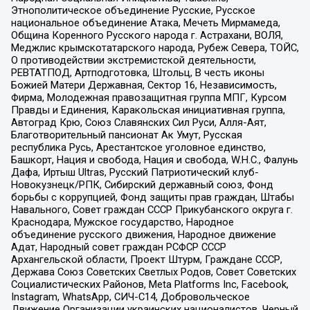
Этнополитическое объединение Русские, Русское
национальное объединение Атака, Мечеть Мирмамеда,
Община Коренного Русского народа г. Астрахани, ВОЛЯ,
Меджлис крымскотатарского народа, Рубеж Севера, ТОЙС,
О противодействии экстремистской деятельности,
РЕВТАТПОД, Артподготовка, Штольц, В честь иконы
Божией Матери Державная, Сектор 16, Независимость,
Фирма, Молодежная правозащитная группа МПГ, Курсом
Правды и Единения, Каракольская инициативная группа,
Автоград Крю, Союз Славянских Сил Руси, Алля-Аят,
Благотворительный пансионат Ак Умут, Русская
республика Русь, Арестантское уголовное единство,
Башкорт, Нация и свобода, Нация и свобода, W.H.С., Фалунь
Дафа, Иртыш Ultras, Русский Патриотический клуб-
Новокузнецк/РПК, Сибирский державный союз, Фонд
борьбы с коррупцией, Фонд защиты прав граждан, Штабы
Навального, Совет граждан СССР Прикубанского округа г.
Краснодара, Мужское государство, Народное
объединение русского движения, Народное движение
Адат, Народный совет граждан РСФСР СССР
Архангельской области, Проект Штурм, Граждане СССР,
Держава Союз Советских Светлых Родов, Совет Советских
Социалистических Районов, Meta Platforms Inc, Facebook,
Instagram, WhatsApp, СИЧ-С14, Добровольческое
Движение Организации украинских националистов, Черный