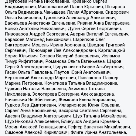
Дзугкоева Регина Николаевна, Кривенко Сергей
Владимирович, Милославский Павел Юрьевич, Шнырова
Ольга Вадимовна, Чанышева Лилия Айратовна, Сидорович
Ольга Борисовна, Туровский Александр Алексеевич,
Васильева Анастасия Евгеньевна, Ривина Анна Валерьевна,
Бойко Анатолий Николаевич, Дугин Сергей Георгиевич,
Пивоваров Андрей Сергеевич, Аверин Виталий Евгеньевич,
Барахоев Магомед Бекханович, Шарипков Олег
Викторович, Мошель Ирина Ароновна, Шведов Григорий
Сергеевич, Пономарев Лев Александрович, Каргалицкий
Борис Юльевич, Созаев Валерий Валерьевич, Исламов
Тимур Рифгатович, Романова Ольга Евгеньевна, Щаров
Сергей Алексадрович, Цирульников Борис Альбертович,
Гасан Ольга Павловна, Паутов Юрий Анатольевич,
Верховский Александр Маркович, Пислакова-Паркер
Марина Петровна, Кочеткова Татьяна Владимировна,
Чуркина Наталья Валерьевна, Акимова Татьяна
Николаевна, Золотарева Екатерина Александровна,
Рачинский Ян Збигневич, Жемкова Елена Борисовна,
Гудков Лев Дмитриевич, Илларионова Юлия Юрьевна,
Саранг Анна Васильевна, Захарова Светлана Сергеевна,
Аверин Владимир Анатольевич, Щур Татьяна Михайловна,
Щур Николай Алексеевич, Блинушов Андрей Юрьевич,
Мосин Алексей Геннадьевич, Гефтер Валентин Михайлович,
Симонов Алексей Кириллович, Флиге Ирина Анатольевна,