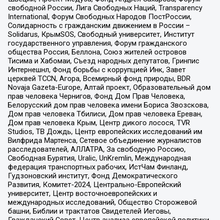
свободной России, Лига Свободных Наций, Transparеncy
International, Форум Свободных Народов ПостРоссии,
Солидарность с гражданским движением в России –
Solidarus, КрымSOS, Свободный университет, Институт
государственного управления, Форум гражданского
общества Россия, Беллона, Союз жителей островов
Тисима и Хабомаи, Съезд народных депутатов, Гринпис
Интернешнл, Фонд борьбы с коррупцией Инк, Завет
церквей TCCN, Агора, Всемирный фонд природы, BDR
Novaja Gazeta-Europe, Алтай проект, Образовательный дом
прав человека Чернигов, Фонд Дом Прав Человека,
Белорусский дом прав человека имени Бориса Звозскова,
Дом прав человека Тбилиси, Дом прав человека Ереван,
Дом прав человека Крым, Центр дикого лосося, TVR
Studios, ТВ Дождь, Центр европейских исследований им
Вилфрида Мартенса, Сетевое объединение журналистов
расследователей, АЛЛАТРА, За свободную Россию,
Свободная Бурятия, Uralic, UnKremlin, Международная
федерация транспортных рабочих, ИстЧам Финланд,
Гудзоновский институт, Фонд Демократического
Развития, Комитет-2024, Центрально-Европейский
университет, Центр восточноевропейских и
международных исследований, Общество Сторожевой
башни, Библии и трактатов Свидетелей Иеговы,