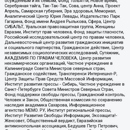
осужденным и их семьям, Фонд Тольятти, Новое время,
Серебряная тайга, Так-Так-Так, Сова, центр Анна, Проект
Апрель, Самарская губерния, Эра здоровья, Мемориал,
Аналитический Центр Юрия Левады, Издательство Парк
Гагарина, Фонд имени Андрея Рылькова, Сфера, Центр
СИБАЛЬТ, Уральская правозащитная группа, Женщины
Евразии, Институт прав человека, Фонд защиты гласности,
Российский исследовательский центр по правам человека,
Дальневосточный центр развития гражданских инициатив
и социального партнерства, Гражданское действие, Центр
независимых социологических исследований, Сутяжник,
АКАДЕМИЯ ПО ПРАВАМ ЧЕЛОВЕКА, Центр развития
некоммерческих организаций, Частное учреждение в
Калининграде Совета Министров северных стран,
Гражданское содействие, Трансперенси Интернешнл-Р,
Центр Защиты Прав Средств Массовой Информации,
Институт развития прессы - Сибирь, Частное учреждение в
Санкт-Петербурге Совета Министров Северных Стран,
Фонд поддержки свободы прессы, Гражданский контроль,
Человек и Закон, Общественная комиссия по сохранению
наследия академика Сахарова, Информационное
агентство МЕМО. РУ, Институт региональной прессы,
Институт Развития Свободы Информации, Экозащита!-
Женсовет, Общественный вердикт, Евразийская
антимонопольная ассоциация, Бедушев Петр Петрович,