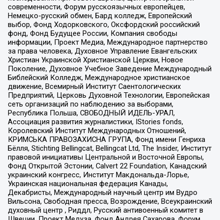
современности, Форум русскоязычных европейцев,
Немецко-русский обмен, Бард колледж, Европейский
выбор, Фонд Ходорковского, Оксфордский российский
фонд, Фонд Будущее России, Компания свободы
информации, Проект Медиа, Международное партнерство
за права человека, Духовное Управление Евангельских
Христиан Украинской Христианской Церкви, Новое
Поколение, Духовное Учебное Заведение Международный
Библейский Колледж, Международное христианское
движение, Всемирный Институт Саентологических
Предприятий, Церковь Духовной Технологии, Европейская
сеть организаций по наблюдению за выборами,
Республика Польша, СВОБОДНЫЙ ИДЕЛЬ-УРАЛ,
Ассоциация развития журналистики, IStories fonds,
Королевский Институт Международных Отношений,
КРИМСЬКА ПРАВОЗАХИСНА ГРУПА, Фонд имени Генриха
Бёлля, Stichting Bellingcat, Bellingcat Ltd, The Insider, Институт
правовой инициативы Центральной и Восточной Европы,
Фонд Открытой Эстонии, Calvert 22 Foundation, Канадский
украинский конгресс, Институт Макдональда-Лорье,
Украинская национальная федерация Канады,
Декабристы, Международный научный центр им Вудро
Вильсона, Свободная пресса, Возрождение, Всеукраинский
духовный центр , Риддл, Русский антивоенный комитет в
Швеции, Проект Медуза, Фонд Андрея Сахарова, Форум