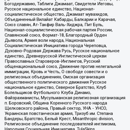
Богодержавию, Таблиги Джамаат, Свидетели Иеговы,
Русское национальное единство, Национал-
социалистическое общество, Джамаат мувахидов,
Объединенный Вилайат Кабарды, Балкарии и Карачая,
Союз славян, Ат-Такфир Валь-Хиджра, Пит Буль,
Национал-социалистическая рабочая партия России,
Славянский союз, Формат-18, Благородный Орден
Дьявола, Армия воли народа, Национальная
Социалистическая Инициатива города Череповца,
Духовно-Родовая Держава Русь, Русское национальное
единство, Древнерусской Инглистической церкви
Православных Староверов-Инглингов, Русский
общенациональный союз, Движение против нелегальной
иммиграции, Кровь и Честь, О свободе совести и о
религиозных объединениях, Омская организация
общественного политического движения Русское
национальное единство, Северное Братство, Клуб
Болельщиков Футбольного Клуба Динамо,
Файзрахманисты, Мусульманская религиозная организация
п. Боровский, Община Коренного Русского народа
Щелковского района, Правый сектор, УНА - УНСО,
Украинская повстанческая армия, Тризуб им. Степана
Бандеры, Братство, Белый Крест, Misanthropic division,
Религиозное объединение последователей инглиизма,
Народная Социальная Инициатива, TulaSkins,