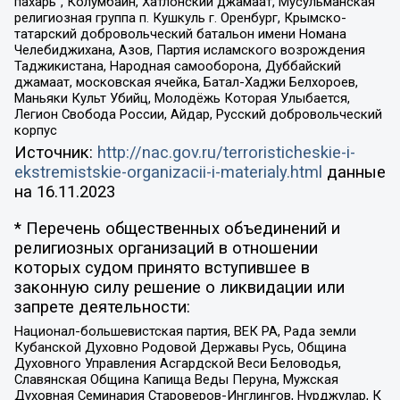
пахарь”, Колумбайн, Хатлонский джамаат, Мусульманская
религиозная группа п. Кушкуль г. Оренбург, Крымско-
татарский добровольческий батальон имени Номана
Челебиджихана, Азов, Партия исламского возрождения
Таджикистана, Народная самооборона, Дуббайский
джамаат, московская ячейка, Батал-Хаджи Белхороев,
Маньяки Культ Убийц, Молодёжь Которая Улыбается,
Легион Свобода России, Айдар, Русский добровольческий
корпус
Источник:
http://nac.gov.ru/terroristicheskie-i-
ekstremistskie-organizacii-i-materialy.html
данные
на
16.11.2023
* Перечень общественных объединений и
религиозных организаций в отношении
которых судом принято вступившее в
законную силу решение о ликвидации или
запрете деятельности:
Национал-большевистская партия, ВЕК РА, Рада земли
Кубанской Духовно Родовой Державы Русь, Община
Духовного Управления Асгардской Веси Беловодья,
Славянская Община Капища Веды Перуна, Мужская
Духовная Семинария Староверов-Инглингов, Нурджулар, К