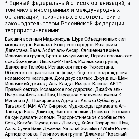
* Единый федеральный список организаций, в
том числе иностранных и международных
организаций, признанных в соответствии с
законодательством Российской Федерации
террористическими:
Высший военный Маджлисуль Шура Объединенных сил
моджахедов Кавказа, Конгресс народов Ичкерии и
Дагестана, База, Асбат аль-Ансар, Священная война,
Исламская группа, Братья-мусульмане, Партия исламского
освобождения, Лашкар-И-Тайба, Исламская группа,
Движение Талибан, Исламская партия Туркестана,
Общество социальных реформ, Общество возрождения
исламского наследия, Дом двух святых, Джунд аш-Шам,
Исламский джихад, Аль-Каида, Имарат Кавказ, АБТО,
Правый сектор, Исламское государство, Джабха аль-
Нусра ли-Ахль аш-Шам, Народное ополчение имени К.
Минина и Д. Пожарского, Аджр от Аллаха Субхану уа
Тагьаля SHAM, АУМ Синрике, Муджахеды джамаата Ат-
Тавхида Валь-Джихад, Чистопольский Джамаат, Рохнамо
ба суи давлати исломи, Террористическое сообщество
Сеть, Катиба Таухид валь-Джихад, Хайят Тахрир аш-Шам,
Ахлю Сунна Валь Джамаа, National Socialism/White Power,
Артподготовка, Религиозная группа “Джамаат “Красный