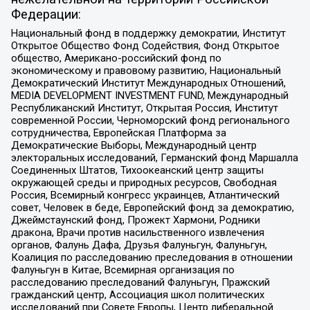
Федерации:
Национальный фонд в поддержку демократии, Институт
Открытое Общество Фонд Содействия, Фонд Открытое
общество, Американо-российский фонд по
экономическому и правовому развитию, Национальный
Демократический Институт Международных Отношений,
MEDIA DEVELOPMENT INVESTMENT FUND, Международный
Республиканский Институт, Открытая Россия, Институт
современной России, Черноморский фонд регионального
сотрудничества, Европейская Платформа за
Демократические Выборы, Международный центр
электоральных исследований, Германский фонд Маршалла
Соединенных Штатов, Тихоокеанский центр защиты
окружающей среды и природных ресурсов, Свободная
Россия, Всемирный конгресс украинцев, Атлантический
совет, Человек в беде, Европейский фонд за демократию,
Джеймстаунский фонд, Прожект Хармони, Родники
дракона, Врачи против насильственного извлечения
органов, Фалунь Дафа, Друзья Фалуньгун, Фалуньгун,
Коалиция по расследованию преследования в отношении
Фалуньгун в Китае, Всемирная организация по
расследованию преследований Фалуньгун, Пражский
гражданский центр, Ассоциация школ политических
исследований при Совете Европы, Центр либеральной