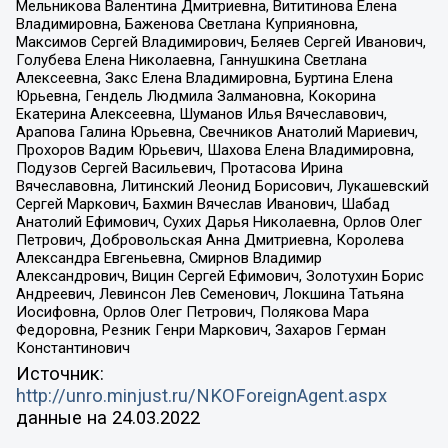
Мельникова Валентина Дмитриевна, Вититинова Елена
Владимировна, Баженова Светлана Куприяновна,
Максимов Сергей Владимирович, Беляев Сергей Иванович,
Голубева Елена Николаевна, Ганнушкина Светлана
Алексеевна, Закс Елена Владимировна, Буртина Елена
Юрьевна, Гендель Людмила Залмановна, Кокорина
Екатерина Алексеевна, Шуманов Илья Вячеславович,
Арапова Галина Юрьевна, Свечников Анатолий Мариевич,
Прохоров Вадим Юрьевич, Шахова Елена Владимировна,
Подузов Сергей Васильевич, Протасова Ирина
Вячеславовна, Литинский Леонид Борисович, Лукашевский
Сергей Маркович, Бахмин Вячеслав Иванович, Шабад
Анатолий Ефимович, Сухих Дарья Николаевна, Орлов Олег
Петрович, Добровольская Анна Дмитриевна, Королева
Александра Евгеньевна, Смирнов Владимир
Александрович, Вицин Сергей Ефимович, Золотухин Борис
Андреевич, Левинсон Лев Семенович, Локшина Татьяна
Иосифовна, Орлов Олег Петрович, Полякова Мара
Федоровна, Резник Генри Маркович, Захаров Герман
Константинович
Источник:
http://unro.minjust.ru/NKOForeignAgent.aspx
данные на
24.03.2022