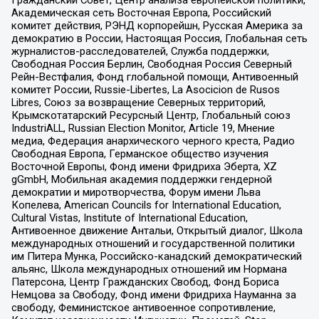
Гражданский Совет, Центр анализа европейской политики,
Академическая сеть Восточная Европа, Российский
комитет действия, РЭНД корпорейшн, Русская Америка за
демократию в России, Настоящая Россия, Глобальная сеть
журналистов-расследователей, Служба поддержки,
Свободная Россия Берлин, Свободная Россия Северный
Рейн-Вестфалия, Фонд глобальной помощи, Антивоенный
комитет России, Russie-Libertes, La Asocicion de Rusos
Libres, Союз за возвращение Северных территорий,
Крымскотатарский Ресурсный Центр, Глобальный союз
IndustriALL, Russian Election Monitor, Article 19, Мнение
медиа, Федерация анархического черного креста, Радио
Свободная Европа, Германское общество изучения
Восточной Европы, Фонд имени Фридриха Эберта, XZ
gGmbH, Мобильная академия поддержки гендерной
демократии и миротворчества, Форум имени Льва
Копелева, American Councils for International Education,
Cultural Vistas, Institute of International Education,
Антивоенное движение Антальи, Открытый диалог, Школа
международных отношений и государственной политики
им Питера Мунка, Российско-канадский демократический
альянс, Школа международных отношений им Нормана
Патерсона, Центр Гражданских Свобод, Фонд Бориса
Немцова за Свободу, Фонд имени Фридриха Науманна за
свободу, Феминистское антивоенное сопротивление,