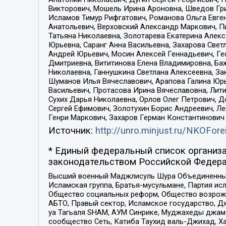
Викторович, Мошель Ирина Ароновна, Шведов Гри
Исламов Тимур Рифгатович, Романова Ольга Евге
Анатольевич, Верховский Александр Маркович, П
Татьяна Николаевна, Золотарева Екатерина Алек
Юрьевна, Саранг Анна Васильевна, Захарова Свет
Андрей Юрьевич, Мосин Алексей Геннадьевич, Ге
Дмитриевна, Вититинова Елена Владимировна, Ба
Николаевна, Ганнушкина Светлана Алексеевна, За
Шуманов Илья Вячеславович, Арапова Галина Юрь
Васильевич, Протасова Ирина Вячеславовна, Лит
Сухих Дарья Николаевна, Орлов Олег Петрович, 
Сергей Ефимович, Золотухин Борис Андреевич, Л
Генри Маркович, Захаров Герман Константинович
Источник:
http://unro.minjust.ru/NKOFore
* Единый федеральный список организа
законодательством Российской Федера
Высший военный Маджлисуль Шура Объединенных с
Исламская группа, Братья-мусульмане, Партия ис
Общество социальных реформ, Общество возрожд
АБТО, Правый сектор, Исламское государство, Д
уа Тагьаля SHAM, АУМ Синрике, Муджахеды джама
сообщество Сеть, Катиба Таухид валь-Джихад, Хай