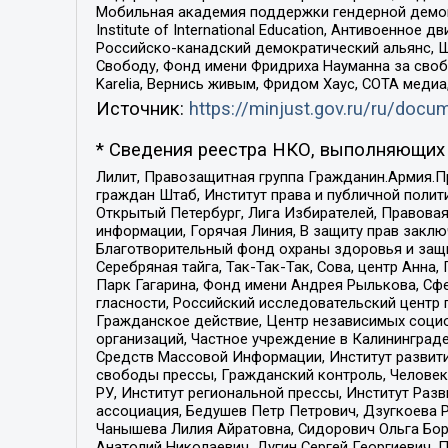
Мобильная академия поддержки гендерной демократи
Institute of International Education, Антивоенн
Российско-канадский демократический альянс, 
Свободу, Фонд имени Фридриха Науманна за свобо
Karelia, Вернись живым, Фридом Хаус, СОТА меди
Источник:
https://minjust.gov.ru/ru/doc
* Сведения реестра НКО, выполняющих 
Лилит, Правозащитная группа Гражданин.Армия.П
граждан Штаб, Институт права и публичной поли
Открытый Петербург, Лига Избирателей, Правова
информации, Горячая Линия, В защиту прав закл
Благотворительный фонд охраны здоровья и защи
Серебряная тайга, Так-Так-Так, Сова, центр Анн
Парк Гагарина, Фонд имени Андрея Рылькова, Сф
гласности, Российский исследовательский центр 
Гражданское действие, Центр независимых соци
организаций, Частное учреждение в Калининград
Средств Массовой Информации, Институт развити
свободы прессы, Гражданский контроль, Человек
РУ, Институт региональной прессы, Институт Ра
ассоциация, Бедушев Петр Петрович, Дзугкоева 
Чанышева Лилия Айратовна, Сидорович Ольга Бори
Анатолий Николаевич, Дугин Сергей Георгиевич, 