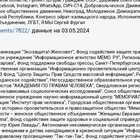
ой области, Проект Штурм, Граждане СССР, Держава Союз Сов
Facebook, Instagram, WhatsApp, СИЧ-С14, Добровольческое Движ
ское общественное движение, Невоград, Молодежное Демократ
ой Республики, Конгресс ойрат-калмыцкого народа, Исполнит
бъединение, ЛГБТ, Я.МЫ Сергей Фургал
uments/7822/
данные на
03.05.2024
Общество с ограниченной ответственностью "Радио Свободная Европа/Радио Свобода", Чешское информационное агентство "MEDIUM-ORIENT", Красноярская региональная общественная организация "Мы против СПИДа", Камалягин Денис Николаевич, Маркелов Сергей Евгеньевич, Пономарев Лев Александрович, Савицкая Людмила Алексеевна, Автономная некоммерческая организация "Центр по работе с проблемой насилия "НАСИЛИЮ.НЕТ", Межрегиональный профессиональный союз работников здравоохранения "Альянс врачей", Юридическое лицо, зарегистрированное в Латвийской Республике, SIA "Medusa Project" (регистрационный номер 40103797863, дата регистрации 10.06.2014), Некоммерческая организация "Фонд по борьбе с коррупцией", Автономная некоммерческая организация "Институт права и публичной политики", Баданин Роман Сергеевич, Гликин Максим Александрович, Железнова Мария Михайловна, Лукьянова Юлия Сергеевна, Маетная Елизавета Витальевна, Маняхин Петр Борисович, Чуракова Ольга Владимировна, Ярош Юлия Петровна, Юридическое лицо "The Insider SIA", зарегистрированное в Риге, Латвийская Республика (дата регистрации 26.06.2015), являющееся администратором доменного имени интернет-издания "The Insider SIA", https://theins.ru, Постернак Алексей Евгеньевич, Рубин Михаил Аркадьевич, Анин Роман Александрович, Юридическое лицо Istories fonds, зарегистрированное в Латвийской Республике (регистрационный номер 50008295751, дата регистрации 24.02.2020), Великовский Дмитрий Александрович, Долинина Ирина Николаевна, Мароховская Алеся Алексеевна, Шлейнов Роман Юрьевич, Шмагун Олеся Валентиновна, Общество с ограниченной ответственностью "Альтаир 2021", Общество с ограниченной ответственностью "Вега 2021", Общество с ограниченной ответственностью "Главный редактор 2021", Общество с ограниченной ответственностью "Ромашки монолит", Важенков Артем Валерьевич, Ивановская областная общественная организация "Центр гендерных исследований", Гурман Юрий Альбертович, Медиапроект "ОВД-Инфо", Егоров Владимир Владимирович, Жилинский Владимир Александрович, Общество с ограниченной ответственностью "ЗП", Иванова София Юрьевна, Карезина Инна Павловна, Кильтау Екатерина Викторовна, Петров Алексей Викторович, Пискунов Сергей Евгеньевич, Смирнов Сергей Сергеевич, Тихонов Михаил Сергеевич, Общество с ограниченной ответственностью "ЖУРНАЛИСТ-ИНОСТРАННЫЙ АГЕНТ", Арапова Галина Юрьевна, Вольтская Татьяна Анатольевна, Американская компания "Mason G.E.S. Anonymous Foundation" (США), являющаяся владельцем интернет-издания https://mnews.world/, Компания "Stichting Bellingcat", зарегистрированная в Нидерландах (дата регистрации 11.07.2018), Захаров Андрей Вячеславович, Клепиковская Екатерина Дмитриевна, Общество с ограниченной ответственностью "МЕМО", Перл Роман Александрович, Симонов Евгений Алексеевич, Соловьева Елена Анатольевна, Сотников Даниил Владимирович, Сурначева Елизавета Дмитриевна, Автономная некоммерческая организация по защите прав человека и информированию населения "Якутия – Наше Мнение", Общество с ограниченной ответственностью "Москоу диджитал медиа", с 26.01.2023 Общество с ограниченной ответственностью "Чайка Белые сады", Ветошкина Валерия Валерьевна, Заговора Максим Александрович, Межрегиональное общественное движение "Российская ЛГБТ - сеть", Оленичев Максим Владимирович, Павлов Иван Юрьевич, Скворцова Елена Сергеевна, Общество с ограниченной ответственностью "Как бы инагент", Кочетков Игорь Викторович, Общество с ограниченной ответственностью "Честные выборы", Еланчик Олег Александрович, Общество с ограниченной ответственностью "Нобелевский призыв", Гималова Регина Эмилевна, Григорьев Андрей Валерьевич, Григорьева Алина Александровна, Ассоциация по содействию защите прав призывников, альтернативнослужащих и военнослужащих "Правозащитная группа "Гражданин.Армия.Право", Хисамова Регина Фаритовна, Автономная некоммерческая организация по реализа