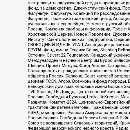
центр защиты окружающей среды и природных ресу
фонд за демократию, Джеймстаунский фонд, Прож
Фалуньгун, Фалуньгун, Коалиция по расследован
Фалуньгун, Пражский гражданский центр, Ассоци
русскоязычных европейцев, Немецко-русский об
России, Компания свободы информации, Проект М
Христианской Церкви, Новое Поколение, Духовн
Институт Саентологических Предприятий, Церков
СВОБОДНЫЙ ИДЕЛЬ-УРАЛ, Ассоциация развития ж
ГРУПА, Фонд имени Генриха Бёлля, Stichting Bellin
Эстонии, Calvert 22 Foundation, Канадский укра
Международный научный центр им Вудро Вильсона
Швеции, Проект Медуза, Фонд Андрея Сахарова, Ф
Солидарность с гражданским движением в России 
общества Россия, Беллона, Союз жителей острово
церквей TCCN, Агора, Всемирный фонд природы, B
Белорусский дом прав человека имени Бориса Зво
TVR Studios, ТВ Дождь, Центр европейских иссл
Россию, Свободная Бурятия, Uralic, UnKremlin, 
Развития, Комитет-2024, Центрально-Европейски
трактатов Свидетелей Иеговы, Гражданский Совет
РЭНД корпорейшн, Русская Америка за демократи
Россия Берлин, Свободная Россия Северный Рейн-В
Союз за возвращение Северных территорий, Крымско
Федерация анархического черного креста, Радио