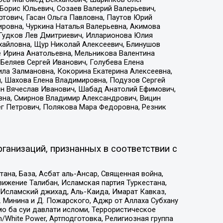
Борис Юльевич, Созаев Валерий Валерьевич,
тович, Гасан Ольга Павловна, Паутов Юрий
ровна, Чуркина Наталья Валерьевна, Акимова
 Гудков Лев Дмитриевич, Илларионова Юлия
ихайловна, Щур Николай Алексеевич, Блинушов
е Ирина Анатольевна, Мельникова Валентина
Беляев Сергей Иванович, Голубева Елена
ила Залмановна, Кокорина Екатерина Алексеевна,
, Шахова Елена Владимировна, Подузов Сергей
ин Вячеслав Иванович, Шабад Анатолий Ефимович,
вна, Смирнов Владимир Александрович, Вицин
ег Петрович, Полякова Мара Федоровна, Резник
ганизаций, признанных в соответствии с
на, База, Асбат аль-Ансар, Священная война,
ижение Талибан, Исламская партия Туркестана,
Исламский джихад, Аль-Каида, Имарат Кавказ,
 Минина и Д. Пожарского, Аджр от Аллаха Субхану
о ба суи давлати исломи, Террористическое
/White Power, Артподготовка, Религиозная группа