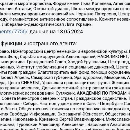
и и миротворчества, Форум имени Льва Копелева, American Counci
ое движение Антальи, Открытый диалог, Школа международных отн
Школа международных отношений им Нормана Патерсона, Центр
ду, Феминистское антивоенное сопротивление, Комитет независ
а, Либерально-демократическая Лига Украины
uments/7756/
данные на
13.05.2024
функции иностранного агента:
раво, Нижегородский центр немецкой и европейской культуры,
тики, Фонд борьбы с коррупцией, Альянс врачей, НАСИЛИЮ.НЕТ,
я инициатива, Гражданский Союз, Хасдей Ерушалаим, Центр по
юченных, Институт глобализации и социальных движений, Цент
ты прав граждан, Благотворительный фонд помощи осужденным
а, Проект Апрель, Самарская губерния, Эра здоровья, Мемориал
ера, Центр СИБАЛЬТ, Уральская правозащитная группа, Женщины
по правам человека, Дальневосточный центр развития гражданс
ологических исследований, Сутяжник, АКАДЕМИЯ ПО ПРАВАМ Ч
е Совета Министров северных стран, Гражданское содействие,
я прессы - Сибирь, Частное учреждение в Санкт-Петербурге С
 и Закон, Общественная комиссия по сохранению наследия ак
звития Свободы Информации, Экозащита!-Женсовет, Общественн
Регина Николаевна, Кривенко Сергей Владимирович, Милославс
совна, Туровский Александр Алексеевич, Васильева Анастасия
Пивоваров Андрей Сергеевич, Аверин Виталий Евгеньевич, Бара