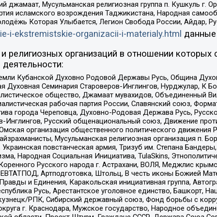
ий джамаат, Мусульманская религиозная группа п. Кушкуль г. 
ртия исламского возрождения Таджикистана, Народная самооб
олодёжь Которая Улыбается, Легион Свобода России, Айдар, Р
ie-i-ekstremistskie-organizacii-i-materialy.html
данные
и религиозных организаций в отношении которых 
 деятельности:
земли Кубанской Духовно Родовой Державы Русь, Община Духо
 Духовная Семинария Староверов-Инглингов, Нурджулар, К Бо
листическое общество, Джамаат мувахидов, Объединенный Вил
иалистическая рабочая партия России, Славянский союз, Форма
ива города Череповца, Духовно-Родовая Держава Русь, Русск
-Инглингов, Русский общенациональный союз, Движение против
 Омская организация общественного политического движения Р
йзрахманисты, Мусульманская религиозная организация п. Бо
краинская повстанческая армия, Тризуб им. Степана Бандеры, Бр
зма, Народная Социальная Инициатива, TulaSkins, Этнополитич
оренного Русского народа г. Астрахани, ВОЛЯ, Меджлис крымс
РЕВТАТПОД, Артподготовка, Штольц, В честь иконы Божией Мате
равды и Единения, Каракольская инициативная группа, Автогра
спублика Русь, Арестантское уголовное единство, Башкорт, Наци
окузнецк/РПК, Сибирский державный союз, Фонд борьбы с кор
округа г. Краснодара, Мужское государство, Народное объедин