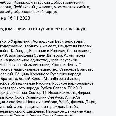
Оренбург, Крымско-татарский добровольческий
орона, Дуббайский джамаат, московская ячейка,
усский добровольческий корпус
 на
16.11.2023
судом принято вступившее в законную
вного Управления Асгардской Веси Беловодья,
годержавию, Таблиги Джамаат, Свидетели Иеговы,
айат Кабарды, Балкарии и Карачая, Союз славян,
т-18, Благородный Орден Дьявола, Армия воли
ое национальное единство, Древнерусской
 нелегальной иммиграции, Кровь и Честь, О
усское национальное единство, Северное Братство,
ровский, Община Коренного Русского народа
атство, Белый Крест, Misanthropic division,
еское объединение Русские, Русское национальное
котатарского народа, Рубеж Севера, ТОЙС, О
ри Державная, Сектор 16, Независимость, Фирма,
д Крю, Союз Славянских Сил Руси, Алля-Аят,
я и свобода, Нация и свобода, W.H.С., Фалунь Дафа,
рупцией, Фонд защиты прав граждан, Штабы
ение русского движения, Народное движение Адат,