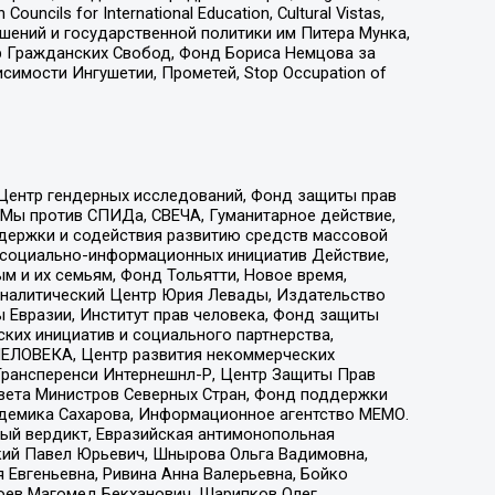
ls for International Education, Cultural Vistas,
ошений и государственной политики им Питера Мунка,
 Гражданских Свобод, Фонд Бориса Немцова за
имости Ингушетии, Прометей, Stop Occupation of
 Центр гендерных исследований, Фонд защиты прав
 Мы против СПИДа, СВЕЧА, Гуманитарное действие,
ддержки и содействия развитию средств массовой
р социально-информационных инициатив Действие,
 и их семьям, Фонд Тольятти, Новое время,
, Аналитический Центр Юрия Левады, Издательство
 Евразии, Институт прав человека, Фонд защиты
ких инициатив и социального партнерства,
ЕЛОВЕКА, Центр развития некоммерческих
 Трансперенси Интернешнл-Р, Центр Защиты Прав
овета Министров Северных Стран, Фонд поддержки
адемика Сахарова, Информационное агентство МЕМО.
ый вердикт, Евразийская антимонопольная
кий Павел Юрьевич, Шнырова Ольга Вадимовна,
 Евгеньевна, Ривина Анна Валерьевна, Бойко
хоев Магомед Бекханович, Шарипков Олег