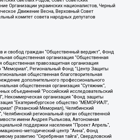
етских Светлых Родов, Совет Советских
ение Организации украинских националистов, Черный
ическое Движение Весна, Верховный Совет
ельный комитет совета народных депутатов
ции социально-правовых программ "Лилит", Дальневосточное общественное движение "Маяк", Санкт-Петербургская ЛГБТ-инициативная группа "Выход", Инициативная группа ЛГБТ+ "Реверс", Алексеев Андрей Викторович, Бекбулатова Таисия Львовна, Беляев Иван Михайлович, Владыкина Елена Сергеевна, Гельман Марат Александрович, Никульшина Вероника Юрьевна, Толоконникова Надежда Андреевна, Шендерович Виктор Анатольевич, Общество с ограниченной ответственностью "Данное сообщение", Общество с ограниченной ответственностью Издательский дом "Новая глава", Айнбиндер Александра Александровна, Московский комьюнити-центр для ЛГБТ+инициатив, Благотворительный фонд развития филантропии, Deutsche Welle (Германия, Kurt-Schumacher-Strasse 3, 53113 Bonn), Борзунова Мария Михайловна, Воробьев Виктор Викторович, Голубева Анна Львовна, Константинова Алла Михайловна, Малкова Ирина Владимировна, Мурадов Мурад Абдулгалимович, Осетинская Елизавета Николаевна, Понасенков Евгений Николаевич, Ганапольский Матвей Юрьевич, Киселев Евгений Алексеевич, Борухович Ирина Григорьевна, Дремин Иван Тимофеевич, Дубровский Дмитрий Викторович, Красноярская региональная общественная организация поддержки и развития альтернативных образовательных технологий и межкультурных коммуникаций "ИНТЕРРА", Маяковская Екатерина Алексеевна, Фейгин Марк Захарович, Филимонов Андрей Викторович, Дзугкоева Регина Николаевна, Доброхотов Роман Александрович, Дудь Юрий Александрович, Елкин Сергей Владимирович, Кругликов Кирилл Игоревич, Сабунаева Мария Леонидовна, Семенов Алексей Владимирович, Шаинян Карен Багратович, Шульман Екатерина Михайловна, Асафьев Артур Валерьевич, Вахштайн Виктор Семенович, Венедиктов Алексей Алексеевич, Лушникова Екатерина Евгеньевна, Волков Леонид Михайлович, Невзоров Александр Глебович, Пархоменко Сергей Борисович, Сироткин Ярослав Николаевич, Кара-Мурза Владимир Владимирович, Баранова Наталья Владимировна, Гозман Леонид Яковлевич, Кагарлицкий Борис Юльевич, Климарев Михаил Валерьевич, Милов Владимир Станиславович, Автономная некоммерческая организация Краснодарский центр современного искусства "Типография", Моргенштерн Алишер Тагирович, Соболь Любовь Эдуардовна, Общество с ограниченной ответственностью "ЛИЗА НОРМ", Каспаров Гарри Кимович, Ходорковский Михаил Борисович, Общество с ограниченной ответственностью "Апрельские тезисы", Данилович Ирина Брониславовна, Кашин Олег Владимирович, Петров Николай Владимирович, Пивоваров Алексей Владимирович, Соколов Михаил Владимирович, Цветкова Юлия Владимировна, Чичваркин Евгений Александрович, Комитет против пыток/Команда против пыток, Общество с ограниченной ответственностью "Первый научный", Общество с ограниченной ответственностью "Вертолет и ко", Белоцерковская Вероника Борисовна, Кац Максим Евгеньевич, Лазарева Татьяна Юрьевна, Шаведдинов Руслан Табризович, Яшин Илья Валерьевич, Общество с ограниченной ответственностью "Иноагент ААВ", Алешковский Дмитрий Петрович, Альбац Евгения Марковна, Быков Дмитрий Львович, Галямина Юлия Евгеньевна, Лойко Сергей Леонидович, Мартынов Кирилл Константинович, Медведев Сергей Александрович, Крашенинников Федор Геннадиевич, Гордеева Катерина Вл