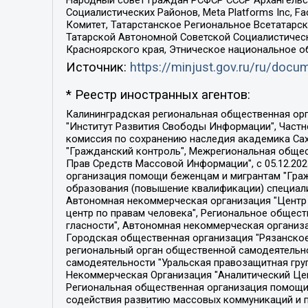
Народный совет граждан РСФСР СССР Архангельск
Социалистических Районов, Meta Platforms Inc, 
Комитет, Татарстанское Региональное Всетатар
Татарской Автономной Советской Социалистическ
Красноярского края, Этническое национальное о
Источник:
https://minjust.gov.ru/ru/doc
* Реестр иностранных агентов:
Калининградская региональная общественная организация "Экозащита!-Женсовет", Фонд содействия защите прав и свобод граждан "Общественный вердикт", Фонд "Институт Развития Свободы Информации", Частное учреждение "Информационное агентство МЕМО. РУ", Региональная общественная организация "Общественная комиссия по сохранению наследия академика Сахарова", Фонд поддержки свободы прессы, Санкт-Петербургская общественная правозащитная организация "Гражданский контроль", Межрегиональная общественная организация "Информационно-просветительский центр "Мемориал", Региональный Фонд "Центр Защиты Прав Средств Массовой Информации", с 05.12.2023 Фонд "Центр Защиты Прав Средств массовой информации", Региональная общественная благотворительная организация помощи беженцам и мигрантам "Гражданское содействие", Негосударственное образовательное учреждение дополнительного профессионального образования (повышение квалификации) специалистов "АКАДЕМИЯ ПО ПРАВАМ ЧЕЛОВЕКА", Свердловская региональная общественная организация "Сутяжник", Автономная некоммерческая организация "Центр независимых социологических исследований", Союз общественных объединений "Российский исследовательский центр по правам человека", Региональное общественное учреждение научно-информационный центр "МЕМОРИАЛ", Некоммерческая организация "Фонд защиты гласности", Автономная некоммерческая организация "Институт прав человека", Городская общественная организация "Екатеринбургское общество "МЕМОРИАЛ", Городская общественная организация "Рязанское историко-просветительское и правозащитное общество "Мемориал" (Рязанский Мемориал), Челябинский региональный орган общественной самодеятельности – женское общественное объединение "Женщины Евразии", Челябинский региональный орган общественной самодеятельности "Уральская правозащитная группа", Фонд содействия защите здоровья и социальной справедливости имени Андрея Рылькова, Автономная Некоммерческая Организация "Аналитический Центр Юрия Левады", Автономная некоммерческая организация социальной поддержки населения "Проект Апрель", Региональная общественная организация помощи женщинам и детям, находящимся в кризисной ситуации "Информационно-методический центр "Анна", Фонд содействия развитию массовых коммуникаций и правовому просвещению "Так-так-Так", Фонд содействия устойчивому развитию "Серебряная тайга", Свердловский региональный общественный фонд социальных проектов "Новое время", "Idel.Реалии", Кавказ.Реалии, Крым.Реалии, Телеканал Настоящее Время, Татаро-башкирская служба Радио Свобода (Azatliq Radiosi), Радио Свободная Европа/Радио Свобода (PCE/PC), "Сибирь.Реалии", "Фактограф", Благотворительный фонд помощи осужденным и их семьям, Автономная некоммерческая организация "Институт глобализации и социальных движений", Фонд "В защиту прав заключенных", Частное учреждение "Центр поддержки и содействия развитию средств массовой информации", Пензенский региональный общественный благотворительный фонд "Гражданский союз", "Север.Реалии", Некоммерческая организация Фонд "Правовая инициатива", 