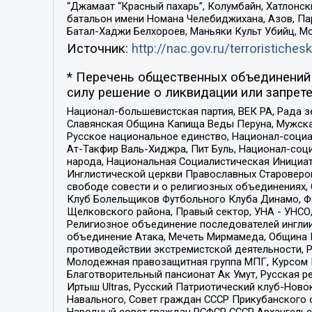
“Джамаат “Красный пахарь”, Колумбайн, Хатлонск
батальон имени Номана Челебиджихана, Азов, Па
Батал-Хаджи Белхороев, Маньяки Культ Убийц, М
Источник:
http://nac.gov.ru/terroristichesk
* Перечень общественных объединений 
силу решение о ликвидации или запрете
Национал-большевистская партия, ВЕК РА, Рада 
Славянская Община Капища Веды Перуна, Мужская
Русское национальное единство, Национал-социа
Ат-Такфир Валь-Хиджра, Пит Буль, Национал-соц
народа, Национальная Социалистическая Инициат
Инглистической церкви Православных Староверов
свободе совести и о религиозных объединениях,
Клуб Болельщиков Футбольного Клуба Динамо, Фа
Щелковского района, Правый сектор, УНА - УНСО, У
Религиозное объединение последователей инглии
объединение Атака, Мечеть Мирмамеда, Община К
противодействии экстремистской деятельности, 
Молодежная правозащитная группа МПГ, Курсом П
Благотворительный пансионат Ак Умут, Русская ре
Иртыш Ultras, Русский Патриотический клуб-Нов
Навального, Совет граждан СССР Прикубанского 