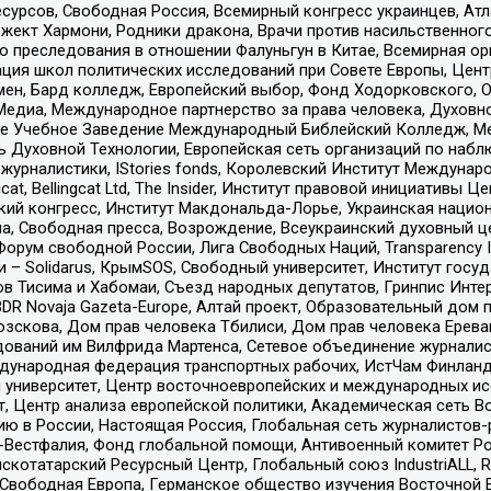
рсов, Свободная Россия, Всемирный конгресс украинцев, Атла
ект Хармони, Родники дракона, Врачи против насильственного
ию преследования в отношении Фалуньгун в Китае, Всемирная о
ация школ политических исследований при Совете Европы, Цен
мен, Бард колледж, Европейский выбор, Фонд Ходорковского,
едиа, Международное партнерство за права человека, Духовно
ое Учебное Заведение Международный Библейский Колледж, М
ь Духовной Технологии, Европейская сеть организаций по наб
урналистики, IStories fonds, Королевский Институт Между
gcat, Bellingcat Ltd, The Insider, Институт правовой инициатив
инский конгресс, Институт Макдональда-Лорье, Украинская нац
, Свободная пресса, Возрождение, Всеукраинский духовный цен
орум свободной России, Лига Свободных Наций, Transparеncy I
– Solidarus, КрымSOS, Свободный университет, Институт госу
в Тисима и Хабомаи, Съезд народных депутатов, Гринпис Инте
DR Novaja Gazeta-Europe, Алтай проект, Образовательный дом 
зскова, Дом прав человека Тбилиси, Дом прав человека Ерева
едований им Вилфрида Мартенса, Сетевое объединение журнали
Международная федерация транспортных рабочих, ИстЧам Финлан
й университет, Центр восточноевропейских и международных и
, Центр анализа европейской политики, Академическая сеть Во
ю в России, Настоящая Россия, Глобальная сеть журналистов
естфалия, Фонд глобальной помощи, Антивоенный комитет России,
татарский Ресурсный Центр, Глобальный союз IndustriALL, Russi
 Свободная Европа, Германское общество изучения Восточной 