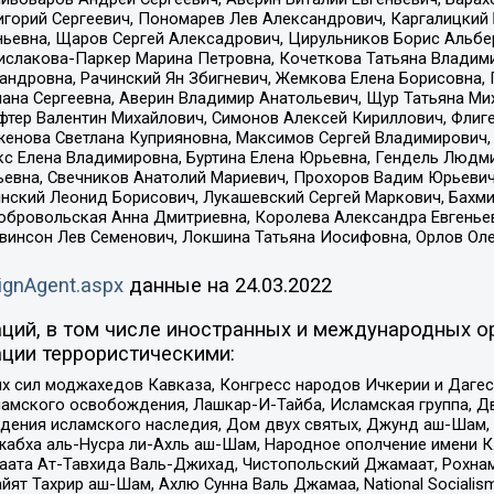
горий Сергеевич, Пономарев Лев Александрович, Каргалицкий 
ньевна, Щаров Сергей Алексадрович, Цирульников Борис Альбер
ислакова-Паркер Марина Петровна, Кочеткова Татьяна Владими
сандровна, Рачинский Ян Збигневич, Жемкова Елена Борисовна,
лана Сергеевна, Аверин Владимир Анатольевич, Щур Татьяна М
фтер Валентин Михайлович, Симонов Алексей Кириллович, Флиг
женова Светлана Куприяновна, Максимов Сергей Владимирович, 
кс Елена Владимировна, Буртина Елена Юрьевна, Гендель Людм
евна, Свечников Анатолий Мариевич, Прохоров Вадим Юрьевич
инский Леонид Борисович, Лукашевский Сергей Маркович, Бахм
Добровольская Анна Дмитриевна, Королева Александра Евгенье
евинсон Лев Семенович, Локшина Татьяна Иосифовна, Орлов Ол
ignAgent.aspx
данные на
24.03.2022
ций, в том числе иностранных и международных ор
ции террористическими:
ил моджахедов Кавказа, Конгресс народов Ичкерии и Дагеста
ламского освобождения, Лашкар-И-Тайба, Исламская группа, Дв
ения исламского наследия, Дом двух святых, Джунд аш-Шам, 
жабха аль-Нусра ли-Ахль аш-Шам, Народное ополчение имени К.
ата Ат-Тавхида Валь-Джихад, Чистопольский Джамаат, Рохнам
ят Тахрир аш-Шам, Ахлю Сунна Валь Джамаа, National Socialism