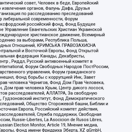
нтический совет, Человек в беде, Европейский
 извлечения органов, Фалунь Дафа, Друзья
рганизация по расследованию преследований
тр либеральной современности, Форум
 Оксфордский российский фонд, Фонд Будущее
е Управление Евангельских Христиан Украинской
еждународное христианское движение, Всемирный
людению за выборами, Республика Польша,
народных Отношений, КРИМСЬКА ПРАВОЗАХИСНА
ы Центральной и Восточной Европы, Фонд Открытой
иональная федерация Канады, Декабристы,
тр , Риддл, Русский антивоенный комитет в
nternational, Форум Свободных Народов ПостРоссии,
дарственного управления, Форум гражданского
рнешнл, Фонд борьбы с коррупцией Инк, Завет
прав человека Чернигов, Фонд Дом Прав Человека,
н, Дом прав человека Крым, Центр дикого лосося,
стов расследователей, АЛЛАТРА, За свободную
д, Гудзоновский институт, Фонд Демократического
сследований, Общество Сторожевой башни, Библии и
сточная Европа, Российский комитет действия,
-расследователей, Служба поддержки, Свободная
 Russie-Libertes, La Asocicion de Rusos Libres,
an Election Monitor, Article 19, Мнение медиа,
Европы, Фонд имени Фридриха Эберта, XZ gGmbH,