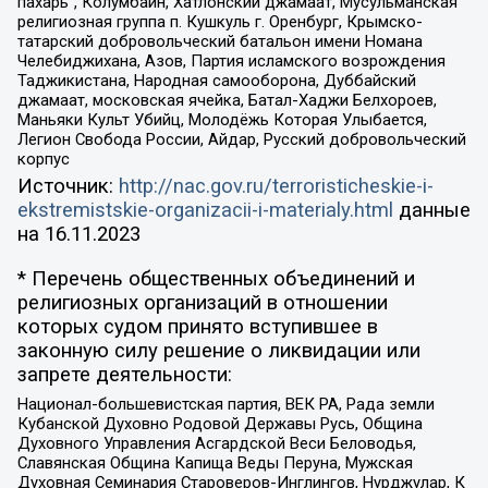
пахарь”, Колумбайн, Хатлонский джамаат, Мусульманская
религиозная группа п. Кушкуль г. Оренбург, Крымско-
татарский добровольческий батальон имени Номана
Челебиджихана, Азов, Партия исламского возрождения
Таджикистана, Народная самооборона, Дуббайский
джамаат, московская ячейка, Батал-Хаджи Белхороев,
Маньяки Культ Убийц, Молодёжь Которая Улыбается,
Легион Свобода России, Айдар, Русский добровольческий
корпус
Источник:
http://nac.gov.ru/terroristicheskie-i-
ekstremistskie-organizacii-i-materialy.html
данные
на
16.11.2023
* Перечень общественных объединений и
религиозных организаций в отношении
которых судом принято вступившее в
законную силу решение о ликвидации или
запрете деятельности:
Национал-большевистская партия, ВЕК РА, Рада земли
Кубанской Духовно Родовой Державы Русь, Община
Духовного Управления Асгардской Веси Беловодья,
Славянская Община Капища Веды Перуна, Мужская
Духовная Семинария Староверов-Инглингов, Нурджулар, К