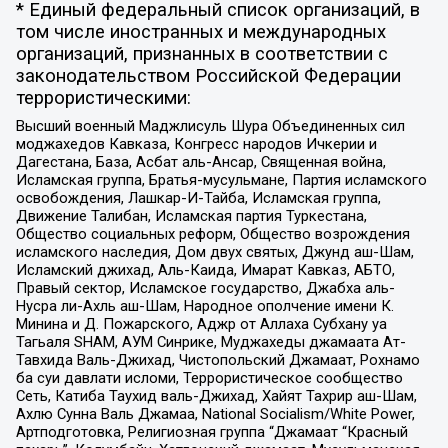
* Единый федеральный список организаций, в
том числе иностранных и международных
организаций, признанных в соответствии с
законодательством Российской Федерации
террористическими:
Высший военный Маджлисуль Шура Объединенных сил
моджахедов Кавказа, Конгресс народов Ичкерии и
Дагестана, База, Асбат аль-Ансар, Священная война,
Исламская группа, Братья-мусульмане, Партия исламского
освобождения, Лашкар-И-Тайба, Исламская группа,
Движение Талибан, Исламская партия Туркестана,
Общество социальных реформ, Общество возрождения
исламского наследия, Дом двух святых, Джунд аш-Шам,
Исламский джихад, Аль-Каида, Имарат Кавказ, АБТО,
Правый сектор, Исламское государство, Джабха аль-
Нусра ли-Ахль аш-Шам, Народное ополчение имени К.
Минина и Д. Пожарского, Аджр от Аллаха Субхану уа
Тагьаля SHAM, АУМ Синрике, Муджахеды джамаата Ат-
Тавхида Валь-Джихад, Чистопольский Джамаат, Рохнамо
ба суи давлати исломи, Террористическое сообщество
Сеть, Катиба Таухид валь-Джихад, Хайят Тахрир аш-Шам,
Ахлю Сунна Валь Джамаа, National Socialism/White Power,
Артподготовка, Религиозная группа “Джамаат “Красный