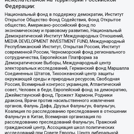
Федерации:
Национальный фонд в поддержку демократии, Институт
Открытое Общество Фонд Содействия, Фонд Открытое
общество, Американо-российский фонд по
экономическому и правовому развитию, Национальный
Демократический Институт Международных Отношений,
MEDIA DEVELOPMENT INVESTMENT FUND, Международный
Республиканский Институт, Открытая Россия, Институт
современной России, Черноморский фонд регионального
сотрудничества, Европейская Платформа за
Демократические Выборы, Международный центр
электоральных исследований, Германский фонд Маршалла
Соединенных Штатов, Тихоокеанский центр защиты
окружающей среды и природных ресурсов, Свободная
Россия, Всемирный конгресс украинцев, Атлантический
совет, Человек в беде, Европейский фонд за демократию,
Джеймстаунский фонд, Прожект Хармони, Родники
дракона, Врачи против насильственного извлечения
органов, Фалунь Дафа, Друзья Фалуньгун, Фалуньгун,
Коалиция по расследованию преследования в отношении
Фалуньгун в Китае, Всемирная организация по
расследованию преследований Фалуньгун, Пражский
гражданский центр, Ассоциация школ политических
исследований при Совете Европы, Центр либеральной