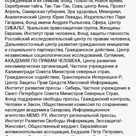
осужденным и их семьям, Фонд Тольятти, Новое время,
Серебряная тайга, Так-Так-Так, Сова, центр Анна, Проект
Апрель, Самарская губерния, Эра здоровья, Мемориал,
Аналитический Центр Юрия Левады, Издательство Парк
Гагарина, Фонд имени Андрея Рылькова, Сфера, Центр
СИБАЛЬТ, Уральская правозащитная группа, Женщины
Евразии, Институт прав человека, Фонд защиты гласности,
Российский исследовательский центр по правам человека,
Дальневосточный центр развития гражданских инициатив
и социального партнерства, Гражданское действие, Центр
независимых социологических исследований, Сутяжник,
АКАДЕМИЯ ПО ПРАВАМ ЧЕЛОВЕКА, Центр развития
некоммерческих организаций, Частное учреждение в
Калининграде Совета Министров северных стран,
Гражданское содействие, Трансперенси Интернешнл-Р,
Центр Защиты Прав Средств Массовой Информации,
Институт развития прессы - Сибирь, Частное учреждение в
Санкт-Петербурге Совета Министров Северных Стран,
Фонд поддержки свободы прессы, Гражданский контроль,
Человек и Закон, Общественная комиссия по сохранению
наследия академика Сахарова, Информационное
агентство МЕМО. РУ, Институт региональной прессы,
Институт Развития Свободы Информации, Экозащита!-
Женсовет, Общественный вердикт, Евразийская
антимонопольная ассоциация, Бедушев Петр Петрович,