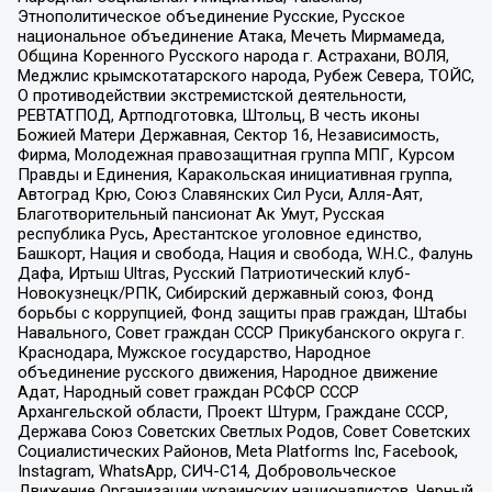
Этнополитическое объединение Русские, Русское
национальное объединение Атака, Мечеть Мирмамеда,
Община Коренного Русского народа г. Астрахани, ВОЛЯ,
Меджлис крымскотатарского народа, Рубеж Севера, ТОЙС,
О противодействии экстремистской деятельности,
РЕВТАТПОД, Артподготовка, Штольц, В честь иконы
Божией Матери Державная, Сектор 16, Независимость,
Фирма, Молодежная правозащитная группа МПГ, Курсом
Правды и Единения, Каракольская инициативная группа,
Автоград Крю, Союз Славянских Сил Руси, Алля-Аят,
Благотворительный пансионат Ак Умут, Русская
республика Русь, Арестантское уголовное единство,
Башкорт, Нация и свобода, Нация и свобода, W.H.С., Фалунь
Дафа, Иртыш Ultras, Русский Патриотический клуб-
Новокузнецк/РПК, Сибирский державный союз, Фонд
борьбы с коррупцией, Фонд защиты прав граждан, Штабы
Навального, Совет граждан СССР Прикубанского округа г.
Краснодара, Мужское государство, Народное
объединение русского движения, Народное движение
Адат, Народный совет граждан РСФСР СССР
Архангельской области, Проект Штурм, Граждане СССР,
Держава Союз Советских Светлых Родов, Совет Советских
Социалистических Районов, Meta Platforms Inc, Facebook,
Instagram, WhatsApp, СИЧ-С14, Добровольческое
Движение Организации украинских националистов, Черный