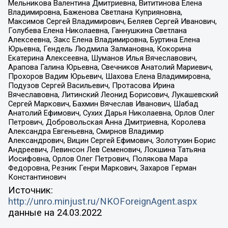
Мельникова Валентина Дмитриевна, Вититинова Елена
Владимировна, Баженова Светлана Куприяновна,
Максимов Сергей Владимирович, Беляев Сергей Иванович,
Голубева Елена Николаевна, Ганнушкина Светлана
Алексеевна, Закс Елена Владимировна, Буртина Елена
Юрьевна, Гендель Людмила Залмановна, Кокорина
Екатерина Алексеевна, Шуманов Илья Вячеславович,
Арапова Галина Юрьевна, Свечников Анатолий Мариевич,
Прохоров Вадим Юрьевич, Шахова Елена Владимировна,
Подузов Сергей Васильевич, Протасова Ирина
Вячеславовна, Литинский Леонид Борисович, Лукашевский
Сергей Маркович, Бахмин Вячеслав Иванович, Шабад
Анатолий Ефимович, Сухих Дарья Николаевна, Орлов Олег
Петрович, Добровольская Анна Дмитриевна, Королева
Александра Евгеньевна, Смирнов Владимир
Александрович, Вицин Сергей Ефимович, Золотухин Борис
Андреевич, Левинсон Лев Семенович, Локшина Татьяна
Иосифовна, Орлов Олег Петрович, Полякова Мара
Федоровна, Резник Генри Маркович, Захаров Герман
Константинович
Источник:
http://unro.minjust.ru/NKOForeignAgent.aspx
данные на
24.03.2022