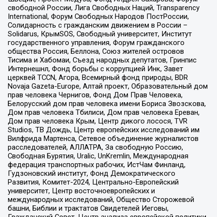
свободной России, Лига Свободных Наций, Transparеncy
International, Форум Свободных Народов ПостРоссии,
Солидарность с гражданским движением в России –
Solidarus, КрымSOS, Свободный университет, Институт
государственного управления, Форум гражданского
общества Россия, Беллона, Союз жителей островов
Тисима и Хабомаи, Съезд народных депутатов, Гринпис
Интернешнл, Фонд борьбы с коррупцией Инк, Завет
церквей TCCN, Агора, Всемирный фонд природы, BDR
Novaja Gazeta-Europe, Алтай проект, Образовательный дом
прав человека Чернигов, Фонд Дом Прав Человека,
Белорусский дом прав человека имени Бориса Звозскова,
Дом прав человека Тбилиси, Дом прав человека Ереван,
Дом прав человека Крым, Центр дикого лосося, TVR
Studios, ТВ Дождь, Центр европейских исследований им
Вилфрида Мартенса, Сетевое объединение журналистов
расследователей, АЛЛАТРА, За свободную Россию,
Свободная Бурятия, Uralic, UnKremlin, Международная
федерация транспортных рабочих, ИстЧам Финланд,
Гудзоновский институт, Фонд Демократического
Развития, Комитет-2024, Центрально-Европейский
университет, Центр восточноевропейских и
международных исследований, Общество Сторожевой
башни, Библии и трактатов Свидетелей Иеговы,