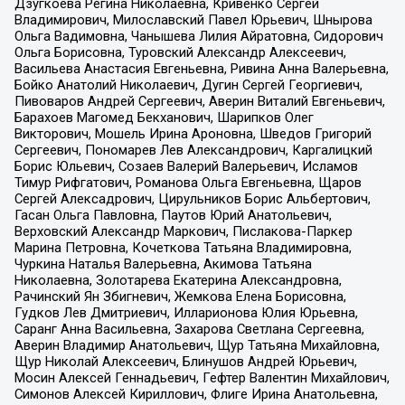
Дзугкоева Регина Николаевна, Кривенко Сергей
Владимирович, Милославский Павел Юрьевич, Шнырова
Ольга Вадимовна, Чанышева Лилия Айратовна, Сидорович
Ольга Борисовна, Туровский Александр Алексеевич,
Васильева Анастасия Евгеньевна, Ривина Анна Валерьевна,
Бойко Анатолий Николаевич, Дугин Сергей Георгиевич,
Пивоваров Андрей Сергеевич, Аверин Виталий Евгеньевич,
Барахоев Магомед Бекханович, Шарипков Олег
Викторович, Мошель Ирина Ароновна, Шведов Григорий
Сергеевич, Пономарев Лев Александрович, Каргалицкий
Борис Юльевич, Созаев Валерий Валерьевич, Исламов
Тимур Рифгатович, Романова Ольга Евгеньевна, Щаров
Сергей Алексадрович, Цирульников Борис Альбертович,
Гасан Ольга Павловна, Паутов Юрий Анатольевич,
Верховский Александр Маркович, Пислакова-Паркер
Марина Петровна, Кочеткова Татьяна Владимировна,
Чуркина Наталья Валерьевна, Акимова Татьяна
Николаевна, Золотарева Екатерина Александровна,
Рачинский Ян Збигневич, Жемкова Елена Борисовна,
Гудков Лев Дмитриевич, Илларионова Юлия Юрьевна,
Саранг Анна Васильевна, Захарова Светлана Сергеевна,
Аверин Владимир Анатольевич, Щур Татьяна Михайловна,
Щур Николай Алексеевич, Блинушов Андрей Юрьевич,
Мосин Алексей Геннадьевич, Гефтер Валентин Михайлович,
Симонов Алексей Кириллович, Флиге Ирина Анатольевна,