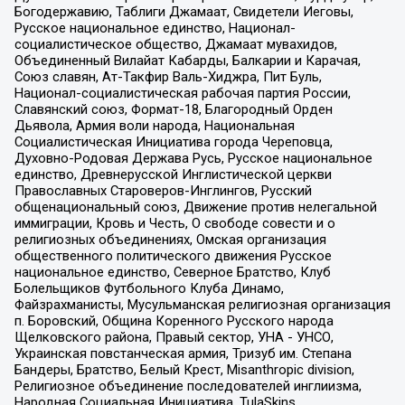
Богодержавию, Таблиги Джамаат, Свидетели Иеговы,
Русское национальное единство, Национал-
социалистическое общество, Джамаат мувахидов,
Объединенный Вилайат Кабарды, Балкарии и Карачая,
Союз славян, Ат-Такфир Валь-Хиджра, Пит Буль,
Национал-социалистическая рабочая партия России,
Славянский союз, Формат-18, Благородный Орден
Дьявола, Армия воли народа, Национальная
Социалистическая Инициатива города Череповца,
Духовно-Родовая Держава Русь, Русское национальное
единство, Древнерусской Инглистической церкви
Православных Староверов-Инглингов, Русский
общенациональный союз, Движение против нелегальной
иммиграции, Кровь и Честь, О свободе совести и о
религиозных объединениях, Омская организация
общественного политического движения Русское
национальное единство, Северное Братство, Клуб
Болельщиков Футбольного Клуба Динамо,
Файзрахманисты, Мусульманская религиозная организация
п. Боровский, Община Коренного Русского народа
Щелковского района, Правый сектор, УНА - УНСО,
Украинская повстанческая армия, Тризуб им. Степана
Бандеры, Братство, Белый Крест, Misanthropic division,
Религиозное объединение последователей инглиизма,
Народная Социальная Инициатива, TulaSkins,