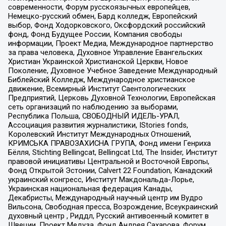
современности, Форум русскоязычных европейцев,
Немецко-русский обмен, Бард колледж, Европейский
выбор, Фонд Ходорковского, Оксфордский российский
фонд, Фонд Будущее России, Компания свободы
информации, Проект Медиа, Международное партнерство
за права человека, Духовное Управление Евангельских
Христиан Украинской Христианской Церкви, Новое
Поколение, Духовное Учебное Заведение Международный
Библейский Колледж, Международное христианское
движение, Всемирный Институт Саентологических
Предприятий, Церковь Духовной Технологии, Европейская
сеть организаций по наблюдению за выборами,
Республика Польша, СВОБОДНЫЙ ИДЕЛЬ-УРАЛ,
Ассоциация развития журналистики, IStories fonds,
Королевский Институт Международных Отношений,
КРИМСЬКА ПРАВОЗАХИСНА ГРУПА, Фонд имени Генриха
Бёлля, Stichting Bellingcat, Bellingcat Ltd, The Insider, Институт
правовой инициативы Центральной и Восточной Европы,
Фонд Открытой Эстонии, Calvert 22 Foundation, Канадский
украинский конгресс, Институт Макдональда-Лорье,
Украинская национальная федерация Канады,
Декабристы, Международный научный центр им Вудро
Вильсона, Свободная пресса, Возрождение, Всеукраинский
духовный центр , Риддл, Русский антивоенный комитет в
Швеции, Проект Медуза, Фонд Андрея Сахарова, Форум