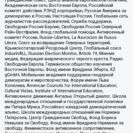
Гражданский Совет, Центр анализа европейской политики,
Академическая сеть Восточная Европа, Российский
комитет действия, РЭНД корпорейшн, Русская Америка за
демократию в России, Настоящая Россия, Глобальная сеть
журналистов-расследователей, Служба поддержки,
Свободная Россия Берлин, Свободная Россия Северный
Рейн-Вестфалия, Фонд глобальной помощи, Антивоенный
комитет России, Russie-Libertes, La Asocicion de Rusos
Libres, Союз за возвращение Северных территорий,
Крымскотатарский Ресурсный Центр, Глобальный союз
IndustriALL, Russian Election Monitor, Article 19, Мнение
медиа, Федерация анархического черного креста, Радио
Свободная Европа, Германское общество изучения
Восточной Европы, Фонд имени Фридриха Эберта, XZ
gGmbH, Мобильная академия поддержки гендерной
демократии и миротворчества, Форум имени Льва
Копелева, American Councils for International Education,
Cultural Vistas, Institute of International Education,
Антивоенное движение Антальи, Открытый диалог, Школа
международных отношений и государственной политики
им Питера Мунка, Российско-канадский демократический
альянс, Школа международных отношений им Нормана
Патерсона, Центр Гражданских Свобод, Фонд Бориса
Немцова за Свободу, Фонд имени Фридриха Науманна за
свободу, Феминистское антивоенное сопротивление,