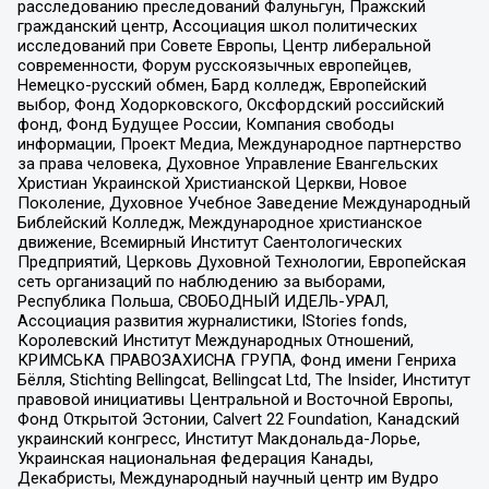
расследованию преследований Фалуньгун, Пражский
гражданский центр, Ассоциация школ политических
исследований при Совете Европы, Центр либеральной
современности, Форум русскоязычных европейцев,
Немецко-русский обмен, Бард колледж, Европейский
выбор, Фонд Ходорковского, Оксфордский российский
фонд, Фонд Будущее России, Компания свободы
информации, Проект Медиа, Международное партнерство
за права человека, Духовное Управление Евангельских
Христиан Украинской Христианской Церкви, Новое
Поколение, Духовное Учебное Заведение Международный
Библейский Колледж, Международное христианское
движение, Всемирный Институт Саентологических
Предприятий, Церковь Духовной Технологии, Европейская
сеть организаций по наблюдению за выборами,
Республика Польша, СВОБОДНЫЙ ИДЕЛЬ-УРАЛ,
Ассоциация развития журналистики, IStories fonds,
Королевский Институт Международных Отношений,
КРИМСЬКА ПРАВОЗАХИСНА ГРУПА, Фонд имени Генриха
Бёлля, Stichting Bellingcat, Bellingcat Ltd, The Insider, Институт
правовой инициативы Центральной и Восточной Европы,
Фонд Открытой Эстонии, Calvert 22 Foundation, Канадский
украинский конгресс, Институт Макдональда-Лорье,
Украинская национальная федерация Канады,
Декабристы, Международный научный центр им Вудро