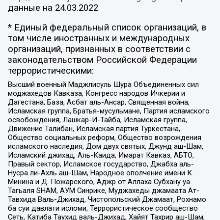
данные на
24.03.2022
* Единый федеральный список организаций, в
том числе иностранных и международных
организаций, признанных в соответствии с
законодательством Российской Федерации
террористическими:
Высший военный Маджлисуль Шура Объединенных сил
моджахедов Кавказа, Конгресс народов Ичкерии и
Дагестана, База, Асбат аль-Ансар, Священная война,
Исламская группа, Братья-мусульмане, Партия исламского
освобождения, Лашкар-И-Тайба, Исламская группа,
Движение Талибан, Исламская партия Туркестана,
Общество социальных реформ, Общество возрождения
исламского наследия, Дом двух святых, Джунд аш-Шам,
Исламский джихад, Аль-Каида, Имарат Кавказ, АБТО,
Правый сектор, Исламское государство, Джабха аль-
Нусра ли-Ахль аш-Шам, Народное ополчение имени К.
Минина и Д. Пожарского, Аджр от Аллаха Субхану уа
Тагьаля SHAM, АУМ Синрике, Муджахеды джамаата Ат-
Тавхида Валь-Джихад, Чистопольский Джамаат, Рохнамо
ба суи давлати исломи, Террористическое сообщество
Сеть, Катиба Таухид валь-Джихад, Хайят Тахрир аш-Шам,