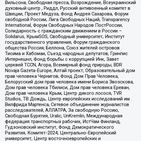
Вильсона, Свободная пресса, Возрождение, Всеукраинский
духовный центр , Риддл, Русский антивоенный комитет в
Швеции, Проект Медуза, Фонд Андрея Сахарова, Форум
свободной России, Лига Свободных Наций, Transparеncy
International, Форум Свободных Народов ПостРоссии,
Солидарность с гражданским движением в России –
Solidarus, КрымSOS, Свободный университет, Институт
государственного управления, Форум гражданского
общества Россия, Беллона, Союз жителей островов
Тисима и Хабомаи, Съезд народных депутатов, Гринпис
Интернешнл, Фонд борьбы с коррупцией Инк, Завет
церквей TCCN, Агора, Всемирный фонд природы, BDR
Novaja Gazeta-Europe, Алтай проект, Образовательный дом
прав человека Чернигов, Фонд Дом Прав Человека,
Белорусский дом прав человека имени Бориса Звозскова,
Дом прав человека Тбилиси, Дом прав человека Ереван,
Дом прав человека Крым, Центр дикого лосося, TVR
Studios, ТВ Дождь, Центр европейских исследований им
Вилфрида Мартенса, Сетевое объединение журналистов
расследователей, АЛЛАТРА, За свободную Россию,
Свободная Бурятия, Uralic, UnKremlin, Международная
федерация транспортных рабочих, ИстЧам Финланд,
Гудзоновский институт, Фонд Демократического
Развития, Комитет-2024, Центрально-Европейский
университет, Центр восточноевропейских и