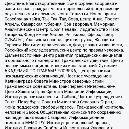
Действие, Благотворительный фонд охраны здоровья и
защиты прав граждан, Благотворительный фонд помощи
осужденным и их семьям, Фонд Тольятти, Новое время,
Серебряная тайга, Так-Так-Так, Сова, центр Анна, Проект
Апрель, Самарская губерния, Эра здоровья, Мемориал,
Аналитический Центр Юрия Левады, Издательство Парк
Гагарина, Фонд имени Андрея Рылькова, Сфера, Центр
СИБАЛЬТ, Уральская правозащитная группа, Женщины
Евразии, Институт прав человека, Фонд защиты гласности,
Российский исследовательский центр по правам человека,
Дальневосточный центр развития гражданских инициатив
и социального партнерства, Гражданское действие, Центр
независимых социологических исследований, Сутяжник,
АКАДЕМИЯ ПО ПРАВАМ ЧЕЛОВЕКА, Центр развития
некоммерческих организаций, Частное учреждение в
Калининграде Совета Министров северных стран,
Гражданское содействие, Трансперенси Интернешнл-Р,
Центр Защиты Прав Средств Массовой Информации,
Институт развития прессы - Сибирь, Частное учреждение в
Санкт-Петербурге Совета Министров Северных Стран,
Фонд поддержки свободы прессы, Гражданский контроль,
Человек и Закон, Общественная комиссия по сохранению
наследия академика Сахарова, Информационное
агентство МЕМО. РУ, Институт региональной прессы,
Институт Развития Свободы Информации, Экозащита!-