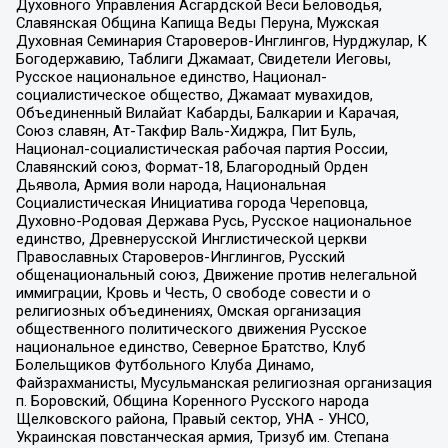
Духовного Управления Асгардской Веси Беловодья,
Славянская Община Капища Веды Перуна, Мужская
Духовная Семинария Староверов-Инглингов, Нурджулар, К
Богодержавию, Таблиги Джамаат, Свидетели Иеговы,
Русское национальное единство, Национал-
социалистическое общество, Джамаат мувахидов,
Объединенный Вилайат Кабарды, Балкарии и Карачая,
Союз славян, Ат-Такфир Валь-Хиджра, Пит Буль,
Национал-социалистическая рабочая партия России,
Славянский союз, Формат-18, Благородный Орден
Дьявола, Армия воли народа, Национальная
Социалистическая Инициатива города Череповца,
Духовно-Родовая Держава Русь, Русское национальное
единство, Древнерусской Инглистической церкви
Православных Староверов-Инглингов, Русский
общенациональный союз, Движение против нелегальной
иммиграции, Кровь и Честь, О свободе совести и о
религиозных объединениях, Омская организация
общественного политического движения Русское
национальное единство, Северное Братство, Клуб
Болельщиков Футбольного Клуба Динамо,
Файзрахманисты, Мусульманская религиозная организация
п. Боровский, Община Коренного Русского народа
Щелковского района, Правый сектор, УНА - УНСО,
Украинская повстанческая армия, Тризуб им. Степана