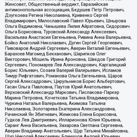
Женсовет, Общественный вердикт, Евразийская
антимонопольная ассоциация, Бедушев Петр Петрович,
Дзугкоева Регина Николаевна, Кривенко Сергей
Владимирович, Милославский Павел Юрьевич, Шнырова
Ольга Вадимовна, Чанышева Лилия Айратовна, Сидорович
Ольга Борисовна, Туровский Александр Алексеевич,
Васильева Анастасия Евгеньевна, Ривина Анна Валерьевна,
Бойко Анатолий Николаевич, Дугин Сергей Георгиевич,
Пивоваров Андрей Сергеевич, Аверин Виталий Евгеньевич,
Барахоев Магомед Бекханович, Шарипков Олег
Викторович, Мошель Ирина Ароновна, Шведов Григорий
Сергеевич, Пономарев Лев Александрович, Каргалицкий
Борис Юльевич, Созаев Валерий Валерьевич, Исламов
Тимур Рифгатович, Романова Ольга Евгеньевна, Щаров
Сергей Алексадрович, Цирульников Борис Альбертович,
Гасан Ольга Павловна, Паутов Юрий Анатольевич,
Верховский Александр Маркович, Пислакова-Паркер
Марина Петровна, Кочеткова Татьяна Владимировна,
Чуркина Наталья Валерьевна, Акимова Татьяна
Николаевна, Золотарева Екатерина Александровна,
Рачинский Ян Збигневич, Жемкова Елена Борисовна,
Гудков Лев Дмитриевич, Илларионова Юлия Юрьевна,
Саранг Анна Васильевна, Захарова Светлана Сергеевна,
Аверин Владимир Анатольевич, Щур Татьяна Михайловна,
Щур Николай Алексеевич, Блинушов Андрей Юрьевич,