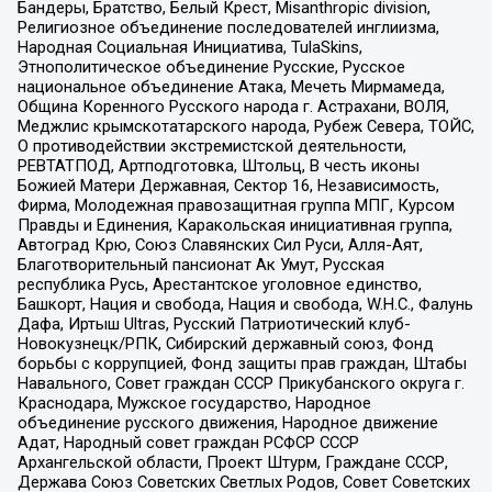
Бандеры, Братство, Белый Крест, Misanthropic division,
Религиозное объединение последователей инглиизма,
Народная Социальная Инициатива, TulaSkins,
Этнополитическое объединение Русские, Русское
национальное объединение Атака, Мечеть Мирмамеда,
Община Коренного Русского народа г. Астрахани, ВОЛЯ,
Меджлис крымскотатарского народа, Рубеж Севера, ТОЙС,
О противодействии экстремистской деятельности,
РЕВТАТПОД, Артподготовка, Штольц, В честь иконы
Божией Матери Державная, Сектор 16, Независимость,
Фирма, Молодежная правозащитная группа МПГ, Курсом
Правды и Единения, Каракольская инициативная группа,
Автоград Крю, Союз Славянских Сил Руси, Алля-Аят,
Благотворительный пансионат Ак Умут, Русская
республика Русь, Арестантское уголовное единство,
Башкорт, Нация и свобода, Нация и свобода, W.H.С., Фалунь
Дафа, Иртыш Ultras, Русский Патриотический клуб-
Новокузнецк/РПК, Сибирский державный союз, Фонд
борьбы с коррупцией, Фонд защиты прав граждан, Штабы
Навального, Совет граждан СССР Прикубанского округа г.
Краснодара, Мужское государство, Народное
объединение русского движения, Народное движение
Адат, Народный совет граждан РСФСР СССР
Архангельской области, Проект Штурм, Граждане СССР,
Держава Союз Советских Светлых Родов, Совет Советских