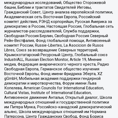
международных исследований, Общество Сторожевой
башни, Библии и трактатов Свидетелей Иеговы,
Гражданский Совет, Центр анализа европейской политики,
Академическая сеть Восточная Европа, Российский
комитет действия, РЭНД корпорейшн, Русская Америка за
демократию в России, Настоящая Россия, Глобальная сеть
журналистов-расследователей, Служба поддержки,
Свободная Россия Берлин, Свободная Россия Северный
Рейн-Вестфалия, Фонд глобальной помощи, Антивоенный
комитет России, Russie-Libertes, La Asocicion de Rusos
Libres, Союз за возвращение Северных территорий,
Крымскотатарский Ресурсный Центр, Глобальный союз
IndustriALL, Russian Election Monitor, Article 19, Мнение
медиа, Федерация анархического черного креста, Радио
Свободная Европа, Германское общество изучения
Восточной Европы, Фонд имени Фридриха Эберта, XZ
gGmbH, Мобильная академия поддержки гендерной
демократии и миротворчества, Форум имени Льва
Копелева, American Councils for International Education,
Cultural Vistas, Institute of International Education,
Антивоенное движение Антальи, Открытый диалог, Школа
международных отношений и государственной политики
им Питера Мунка, Российско-канадский демократический
альянс, Школа международных отношений им Нормана
Патерсона, Центр Гражданских Свобод, Фонд Бориса