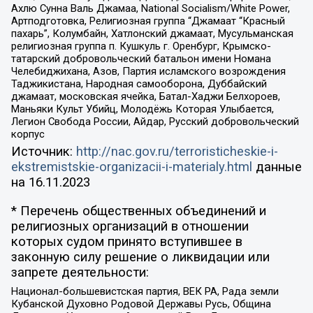
Ахлю Сунна Валь Джамаа, National Socialism/White Power,
Артподготовка, Религиозная группа “Джамаат “Красный
пахарь”, Колумбайн, Хатлонский джамаат, Мусульманская
религиозная группа п. Кушкуль г. Оренбург, Крымско-
татарский добровольческий батальон имени Номана
Челебиджихана, Азов, Партия исламского возрождения
Таджикистана, Народная самооборона, Дуббайский
джамаат, московская ячейка, Батал-Хаджи Белхороев,
Маньяки Культ Убийц, Молодёжь Которая Улыбается,
Легион Свобода России, Айдар, Русский добровольческий
корпус
Источник:
http://nac.gov.ru/terroristicheskie-i-
ekstremistskie-organizacii-i-materialy.html
данные
на
16.11.2023
* Перечень общественных объединений и
религиозных организаций в отношении
которых судом принято вступившее в
законную силу решение о ликвидации или
запрете деятельности:
Национал-большевистская партия, ВЕК РА, Рада земли
Кубанской Духовно Родовой Державы Русь, Община