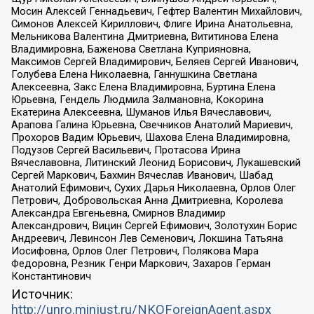
Мосин Алексей Геннадьевич, Гефтер Валентин Михайлович,
Симонов Алексей Кириллович, Флиге Ирина Анатольевна,
Мельникова Валентина Дмитриевна, Вититинова Елена
Владимировна, Баженова Светлана Куприяновна,
Максимов Сергей Владимирович, Беляев Сергей Иванович,
Голубева Елена Николаевна, Ганнушкина Светлана
Алексеевна, Закс Елена Владимировна, Буртина Елена
Юрьевна, Гендель Людмила Залмановна, Кокорина
Екатерина Алексеевна, Шуманов Илья Вячеславович,
Арапова Галина Юрьевна, Свечников Анатолий Мариевич,
Прохоров Вадим Юрьевич, Шахова Елена Владимировна,
Подузов Сергей Васильевич, Протасова Ирина
Вячеславовна, Литинский Леонид Борисович, Лукашевский
Сергей Маркович, Бахмин Вячеслав Иванович, Шабад
Анатолий Ефимович, Сухих Дарья Николаевна, Орлов Олег
Петрович, Добровольская Анна Дмитриевна, Королева
Александра Евгеньевна, Смирнов Владимир
Александрович, Вицин Сергей Ефимович, Золотухин Борис
Андреевич, Левинсон Лев Семенович, Локшина Татьяна
Иосифовна, Орлов Олег Петрович, Полякова Мара
Федоровна, Резник Генри Маркович, Захаров Герман
Константинович
Источник:
http://unro.minjust.ru/NKOForeignAgent.aspx