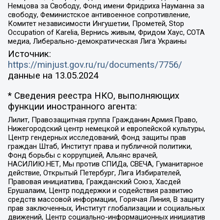
Немцова за Свободу, Фонд имени Фридриха Науманна за
свободу, Феминистское антивоенное сопротивление,
Комитет независимости Ингушетии, Прометей, Stop
Occupation of Karelia, Вернись живым, Фридом Хаус, СОТА
медиа, Либерально-демократическая Лига Украины
Источник:
https://minjust.gov.ru/ru/documents/7756/
данные на
13.05.2024
* Сведения реестра НКО, выполняющих
функции иностранного агента:
Лилит, Правозащитная группа Гражданин.Армия.Право,
Нижегородский центр немецкой и европейской культуры,
Центр гендерных исследований, Фонд защиты прав
граждан Штаб, Институт права и публичной политики,
Фонд борьбы с коррупцией, Альянс врачей,
НАСИЛИЮ.НЕТ, Мы против СПИДа, СВЕЧА, Гуманитарное
действие, Открытый Петербург, Лига Избирателей,
Правовая инициатива, Гражданский Союз, Хасдей
Ерушалаим, Центр поддержки и содействия развитию
средств массовой информации, Горячая Линия, В защиту
прав заключенных, Институт глобализации и социальных
движений, Центр социально-информационных инициатив