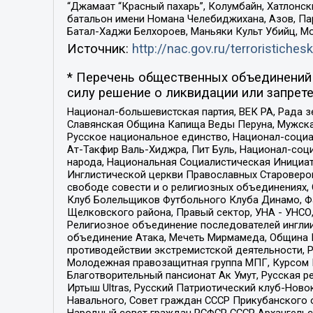
“Джамаат “Красный пахарь”, Колумбайн, Хатлонск
батальон имени Номана Челебиджихана, Азов, Па
Батал-Хаджи Белхороев, Маньяки Культ Убийц, М
Источник:
http://nac.gov.ru/terroristichesk
* Перечень общественных объединений 
силу решение о ликвидации или запрете
Национал-большевистская партия, ВЕК РА, Рада 
Славянская Община Капища Веды Перуна, Мужская
Русское национальное единство, Национал-социа
Ат-Такфир Валь-Хиджра, Пит Буль, Национал-соц
народа, Национальная Социалистическая Инициат
Инглистической церкви Православных Староверов
свободе совести и о религиозных объединениях,
Клуб Болельщиков Футбольного Клуба Динамо, Фа
Щелковского района, Правый сектор, УНА - УНСО, У
Религиозное объединение последователей инглии
объединение Атака, Мечеть Мирмамеда, Община К
противодействии экстремистской деятельности, 
Молодежная правозащитная группа МПГ, Курсом П
Благотворительный пансионат Ак Умут, Русская ре
Иртыш Ultras, Русский Патриотический клуб-Нов
Навального, Совет граждан СССР Прикубанского 