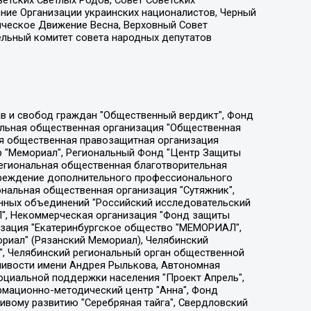
етских Светлых Родов, Совет Советских
ение Организации украинских националистов, Черный
ическое Движение Весна, Верховный Совет
ельный комитет совета народных депутатов
ции социально-правовых программ "Лилит", Дальневосточное общественное движение "Маяк", Санкт-Петербургская ЛГБТ-инициативная группа "Выход", Инициативная группа ЛГБТ+ "Реверс", Алексеев Андрей Викторович, Бекбулатова Таисия Львовна, Беляев Иван Михайлович, Владыкина Елена Сергеевна, Гельман Марат Александрович, Никульшина Вероника Юрьевна, Толоконникова Надежда Андреевна, Шендерович Виктор Анатольевич, Общество с ограниченной ответственностью "Данное сообщение", Общество с ограниченной ответственностью Издательский дом "Новая глава", Айнбиндер Александра Александровна, Московский комьюнити-центр для ЛГБТ+инициатив, Благотворительный фонд развития филантропии, Deutsche Welle (Германия, Kurt-Schumacher-Strasse 3, 53113 Bonn), Борзунова Мария Михайловна, Воробьев Виктор Викторович, Голубева Анна Львовна, Константинова Алла Михайловна, Малкова Ирина Владимировна, Мурадов Мурад Абдулгалимович, Осетинская Елизавета Николаевна, Понасенков Евгений Николаевич, Ганапольский Матвей Юрьевич, Киселев Евгений Алексеевич, Борухович Ирина Григорьевна, Дремин Иван Тимофеевич, Дубровский Дмитрий Викторович, Красноярская региональная общественная организация поддержки и развития альтернативных образовательных технологий и межкультурных коммуникаций "ИНТЕРРА", Маяковская Екатерина Алексеевна, Фейгин Марк Захарович, Филимонов Андрей Викторович, Дзугкоева Регина Николаевна, Доброхотов Роман Александрович, Дудь Юрий Александрович, Елкин Сергей Владимирович, Кругликов Кирилл Игоревич, Сабунаева Мария Леонидовна, Семенов Алексей Владимирович, Шаинян Карен Багратович, Шульман Екатерина Михайловна, Асафьев Артур Валерьевич, Вахштайн Виктор Семенович, Венедиктов Алексей Алексеевич, Лушникова Екатерина Евгеньевна, Волков Леонид Михайлович, Невзоров Александр Глебович, Пархоменко Сергей Борисович, Сироткин Ярослав Николаевич, Кара-Мурза Владимир Владимирович, Баранова Наталья Владимировна, Гозман Леонид Яковлевич, Кагарлицкий Борис Юльевич, Климарев Михаил Валерьевич, Милов Владимир Станиславович, Автономная некоммерческая организация Краснодарский центр современного искусства "Типография", Моргенштерн Алишер Тагирович, Соболь Любовь Эдуардовна, Общество с ограниченной ответственностью "ЛИЗА НОРМ", Каспаров Гарри Кимович, Ходорковский Михаил Борисович, Общество с ограниченной ответственностью "Апрельские тезисы", Данилович Ирина Брониславовна, Кашин Олег Владимирович, Петров Николай Владимирович, Пивоваров Алексей Владимирович, Соколов Михаил Владимирович, Цветкова Юлия Владимировна, Чичваркин Евгений Александрович, Комитет против пыток/Команда против пыток, Общество с ограниченной ответственностью "Первый научный", Общество с ограниченной ответственностью "Вертолет и ко", Белоцерковская Вероника Борисовна, Кац Максим Евгеньевич, Лазарева Татьяна Юрьевна, Шаведдинов Руслан Табризович, Яшин Илья Валерьевич, Общество с ограниченной ответственностью "Иноагент ААВ", Алешковский Дмитрий Петрович, Альбац Евгения Марковна, Быков Дмитрий Львович, Галямина Юлия Евгеньевна, Лойко Сергей Леонидович, Мартынов Кирилл Константинович, Медведев Сергей Александрович, Крашенинников Федор Геннадиевич, Гордеева Катерина Вл