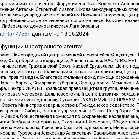
и и миротворчества, Форум имени Льва Копелева, American Counci
ое движение Антальи, Открытый диалог, Школа международных отн
Школа международных отношений им Нормана Патерсона, Центр
ду, Феминистское антивоенное сопротивление, Комитет независ
а, Либерально-демократическая Лига Украины
uments/7756/
данные на
13.05.2024
функции иностранного агента:
раво, Нижегородский центр немецкой и европейской культуры,
тики, Фонд борьбы с коррупцией, Альянс врачей, НАСИЛИЮ.НЕТ,
я инициатива, Гражданский Союз, Хасдей Ерушалаим, Центр по
юченных, Институт глобализации и социальных движений, Цент
ты прав граждан, Благотворительный фонд помощи осужденным
а, Проект Апрель, Самарская губерния, Эра здоровья, Мемориал
ера, Центр СИБАЛЬТ, Уральская правозащитная группа, Женщины
по правам человека, Дальневосточный центр развития гражданс
ологических исследований, Сутяжник, АКАДЕМИЯ ПО ПРАВАМ Ч
е Совета Министров северных стран, Гражданское содействие,
я прессы - Сибирь, Частное учреждение в Санкт-Петербурге С
 и Закон, Общественная комиссия по сохранению наследия ак
звития Свободы Информации, Экозащита!-Женсовет, Общественн
Регина Николаевна, Кривенко Сергей Владимирович, Милославс
совна, Туровский Александр Алексеевич, Васильева Анастасия
Пивоваров Андрей Сергеевич, Аверин Виталий Евгеньевич, Бара