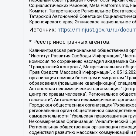
Народный совет граждан РСФСР СССР Архангельск
Социалистических Районов, Meta Platforms Inc, 
Комитет, Татарстанское Региональное Всетатар
Татарской Автономной Советской Социалистическ
Красноярского края, Этническое национальное о
Источник:
https://minjust.gov.ru/ru/doc
* Реестр иностранных агентов:
Калининградская региональная общественная организация "Экозащита!-Женсовет", Фонд содействия защите прав и свобод граждан "Общественный вердикт", Фонд "Институт Развития Свободы Информации", Частное учреждение "Информационное агентство МЕМО. РУ", Региональная общественная организация "Общественная комиссия по сохранению наследия академика Сахарова", Фонд поддержки свободы прессы, Санкт-Петербургская общественная правозащитная организация "Гражданский контроль", Межрегиональная общественная организация "Информационно-просветительский центр "Мемориал", Региональный Фонд "Центр Защиты Прав Средств Массовой Информации", с 05.12.2023 Фонд "Центр Защиты Прав Средств массовой информации", Региональная общественная благотворительная организация помощи беженцам и мигрантам "Гражданское содействие", Негосударственное образовательное учреждение дополнительного профессионального образования (повышение квалификации) специалистов "АКАДЕМИЯ ПО ПРАВАМ ЧЕЛОВЕКА", Свердловская региональная общественная организация "Сутяжник", Автономная некоммерческая организация "Центр независимых социологических исследований", Союз общественных объединений "Российский исследовательский центр по правам человека", Региональное общественное учреждение научно-информационный центр "МЕМОРИАЛ", Некоммерческая организация "Фонд защиты гласности", Автономная некоммерческая организация "Институт прав человека", Городская общественная организация "Екатеринбургское общество "МЕМОРИАЛ", Городская общественная организация "Рязанское историко-просветительское и правозащитное общество "Мемориал" (Рязанский Мемориал), Челябинский региональный орган общественной самодеятельности – женское общественное объединение "Женщины Евразии", Челябинский региональный орган общественной самодеятельности "Уральская правозащитная группа", Фонд содействия защите здоровья и социальной справедливости имени Андрея Рылькова, Автономная Некоммерческая Организация "Аналитический Центр Юрия Левады", Автономная некоммерческая организация социальной поддержки населения "Проект Апрель", Региональная общественная организация помощи женщинам и детям, находящимся в кризисной ситуации "Информационно-методический центр "Анна", Фонд содействия развитию массовых коммуникаций и правовому просвещению "Так-так-Так", Фонд содействия устойчивому развитию "Серебряная тайга", Свердловский региональный общественный фонд социальных проектов "Новое время", "Idel.Реалии", Кавказ.Реалии, Крым.Реалии, Телеканал Настоящее Время, Татаро-башкирская служба Радио Свобода (Azatliq Radiosi), Радио Свободная Европа/Радио Свобода (PCE/PC), "Сибирь.Реалии", "Фактограф", Благотворительный фонд помощи осужденным и их семьям, Автономная некоммерческая организация "Институт глобализации и социальных движений", Фонд "В защиту прав заключенных", Частное учреждение "Центр поддержки и содействия развитию средств массовой информации", Пензенский региональный общественный благотворительный фонд "Гражданский союз", "Север.Реалии", Некоммерческая организация Фонд "Правовая инициатива", 