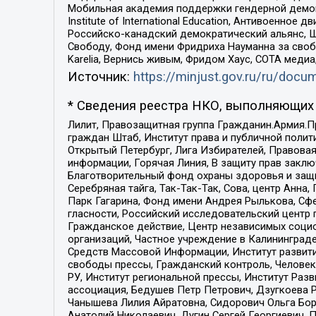
Мобильная академия поддержки гендерной демократи
Institute of International Education, Антивоенн
Российско-канадский демократический альянс, 
Свободу, Фонд имени Фридриха Науманна за свобо
Karelia, Вернись живым, Фридом Хаус, СОТА меди
Источник:
https://minjust.gov.ru/ru/doc
* Сведения реестра НКО, выполняющих 
Лилит, Правозащитная группа Гражданин.Армия.П
граждан Штаб, Институт права и публичной поли
Открытый Петербург, Лига Избирателей, Правова
информации, Горячая Линия, В защиту прав закл
Благотворительный фонд охраны здоровья и защи
Серебряная тайга, Так-Так-Так, Сова, центр Анн
Парк Гагарина, Фонд имени Андрея Рылькова, Сф
гласности, Российский исследовательский центр 
Гражданское действие, Центр независимых соци
организаций, Частное учреждение в Калининград
Средств Массовой Информации, Институт развити
свободы прессы, Гражданский контроль, Человек
РУ, Институт региональной прессы, Институт Ра
ассоциация, Бедушев Петр Петрович, Дзугкоева 
Чанышева Лилия Айратовна, Сидорович Ольга Бори
Анатолий Николаевич, Дугин Сергей Георгиевич, 