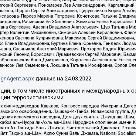
горий Сергеевич, Пономарев Лев Александрович, Каргалицкий 
ньевна, Щаров Сергей Алексадрович, Цирульников Борис Альбер
ислакова-Паркер Марина Петровна, Кочеткова Татьяна Владими
сандровна, Рачинский Ян Збигневич, Жемкова Елена Борисовна,
лана Сергеевна, Аверин Владимир Анатольевич, Щур Татьяна М
фтер Валентин Михайлович, Симонов Алексей Кириллович, Флиг
женова Светлана Куприяновна, Максимов Сергей Владимирович, 
кс Елена Владимировна, Буртина Елена Юрьевна, Гендель Людм
евна, Свечников Анатолий Мариевич, Прохоров Вадим Юрьевич
инский Леонид Борисович, Лукашевский Сергей Маркович, Бахм
Добровольская Анна Дмитриевна, Королева Александра Евгенье
евинсон Лев Семенович, Локшина Татьяна Иосифовна, Орлов Ол
ignAgent.aspx
данные на
24.03.2022
ций, в том числе иностранных и международных ор
ции террористическими:
ил моджахедов Кавказа, Конгресс народов Ичкерии и Дагеста
ламского освобождения, Лашкар-И-Тайба, Исламская группа, Дв
ения исламского наследия, Дом двух святых, Джунд аш-Шам, 
жабха аль-Нусра ли-Ахль аш-Шам, Народное ополчение имени К.
ата Ат-Тавхида Валь-Джихад, Чистопольский Джамаат, Рохнам
ят Тахрир аш-Шам, Ахлю Сунна Валь Джамаа, National Socialism