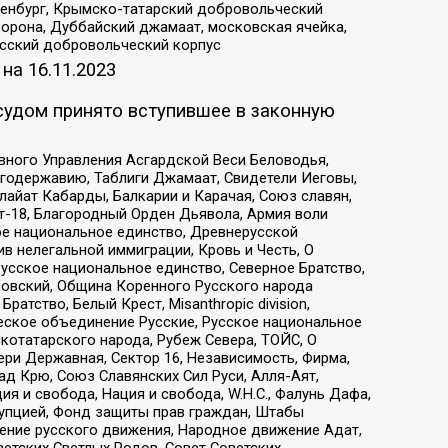
Оренбург, Крымско-татарский добровольческий
орона, Дуббайский джамаат, московская ячейка,
усский добровольческий корпус
 на
16.11.2023
судом принято вступившее в законную
вного Управления Асгардской Веси Беловодья,
годержавию, Таблиги Джамаат, Свидетели Иеговы,
айат Кабарды, Балкарии и Карачая, Союз славян,
т-18, Благородный Орден Дьявола, Армия воли
ое национальное единство, Древнерусской
 нелегальной иммиграции, Кровь и Честь, О
усское национальное единство, Северное Братство,
ровский, Община Коренного Русского народа
атство, Белый Крест, Misanthropic division,
еское объединение Русские, Русское национальное
котатарского народа, Рубеж Севера, ТОЙС, О
ри Державная, Сектор 16, Независимость, Фирма,
д Крю, Союз Славянских Сил Руси, Алля-Аят,
я и свобода, Нация и свобода, W.H.С., Фалунь Дафа,
рупцией, Фонд защиты прав граждан, Штабы
ение русского движения, Народное движение Адат,