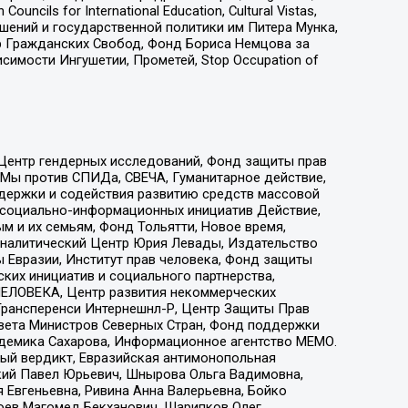
ls for International Education, Cultural Vistas,
ошений и государственной политики им Питера Мунка,
 Гражданских Свобод, Фонд Бориса Немцова за
имости Ингушетии, Прометей, Stop Occupation of
 Центр гендерных исследований, Фонд защиты прав
 Мы против СПИДа, СВЕЧА, Гуманитарное действие,
ддержки и содействия развитию средств массовой
р социально-информационных инициатив Действие,
 и их семьям, Фонд Тольятти, Новое время,
, Аналитический Центр Юрия Левады, Издательство
 Евразии, Институт прав человека, Фонд защиты
ких инициатив и социального партнерства,
ЕЛОВЕКА, Центр развития некоммерческих
 Трансперенси Интернешнл-Р, Центр Защиты Прав
овета Министров Северных Стран, Фонд поддержки
адемика Сахарова, Информационное агентство МЕМО.
ый вердикт, Евразийская антимонопольная
кий Павел Юрьевич, Шнырова Ольга Вадимовна,
 Евгеньевна, Ривина Анна Валерьевна, Бойко
хоев Магомед Бекханович, Шарипков Олег