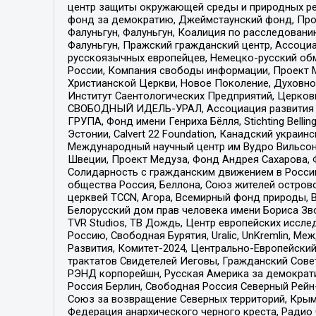
центр защиты окружающей среды и природных ресу
фонд за демократию, Джеймстаунский фонд, Прож
Фалуньгун, Фалуньгун, Коалиция по расследован
Фалуньгун, Пражский гражданский центр, Ассоци
русскоязычных европейцев, Немецко-русский об
России, Компания свободы информации, Проект М
Христианской Церкви, Новое Поколение, Духовн
Институт Саентологических Предприятий, Церков
СВОБОДНЫЙ ИДЕЛЬ-УРАЛ, Ассоциация развития ж
ГРУПА, Фонд имени Генриха Бёлля, Stichting Bellin
Эстонии, Calvert 22 Foundation, Канадский укра
Международный научный центр им Вудро Вильсона
Швеции, Проект Медуза, Фонд Андрея Сахарова, Ф
Солидарность с гражданским движением в России 
общества Россия, Беллона, Союз жителей острово
церквей TCCN, Агора, Всемирный фонд природы, B
Белорусский дом прав человека имени Бориса Зво
TVR Studios, ТВ Дождь, Центр европейских иссл
Россию, Свободная Бурятия, Uralic, UnKremlin, 
Развития, Комитет-2024, Центрально-Европейски
трактатов Свидетелей Иеговы, Гражданский Совет
РЭНД корпорейшн, Русская Америка за демократи
Россия Берлин, Свободная Россия Северный Рейн-В
Союз за возвращение Северных территорий, Крымско
Федерация анархического черного креста, Радио