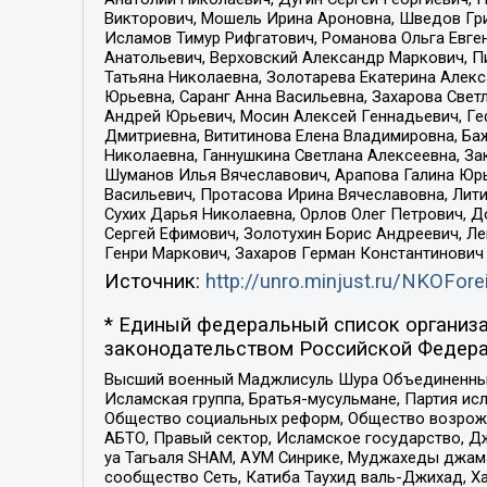
Викторович, Мошель Ирина Ароновна, Шведов Гри
Исламов Тимур Рифгатович, Романова Ольга Евге
Анатольевич, Верховский Александр Маркович, П
Татьяна Николаевна, Золотарева Екатерина Алек
Юрьевна, Саранг Анна Васильевна, Захарова Свет
Андрей Юрьевич, Мосин Алексей Геннадьевич, Ге
Дмитриевна, Вититинова Елена Владимировна, Ба
Николаевна, Ганнушкина Светлана Алексеевна, За
Шуманов Илья Вячеславович, Арапова Галина Юрь
Васильевич, Протасова Ирина Вячеславовна, Лит
Сухих Дарья Николаевна, Орлов Олег Петрович, 
Сергей Ефимович, Золотухин Борис Андреевич, Л
Генри Маркович, Захаров Герман Константинович
Источник:
http://unro.minjust.ru/NKOFore
* Единый федеральный список организа
законодательством Российской Федера
Высший военный Маджлисуль Шура Объединенных с
Исламская группа, Братья-мусульмане, Партия ис
Общество социальных реформ, Общество возрожд
АБТО, Правый сектор, Исламское государство, Д
уа Тагьаля SHAM, АУМ Синрике, Муджахеды джама
сообщество Сеть, Катиба Таухид валь-Джихад, Хай