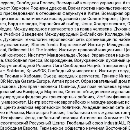
рсов, Свободная Россия, Всемирный конгресс украинцев, Атла
ект Хармони, Родники дракона, Врачи против насильственного
ию преследования в отношении Фалуньгун в Китае, Всемирная о
ация школ политических исследований при Совете Европы, Цен
мен, Бард колледж, Европейский выбор, Фонд Ходорковского,
едиа, Международное партнерство за права человека, Духовно
ое Учебное Заведение Международный Библейский Колледж, М
ь Духовной Технологии, Европейская сеть организаций по наб
урналистики, IStories fonds, Королевский Институт Между
gcat, Bellingcat Ltd, The Insider, Институт правовой инициатив
инский конгресс, Институт Макдональда-Лорье, Украинская нац
, Свободная пресса, Возрождение, Всеукраинский духовный цен
орум свободной России, Лига Свободных Наций, Transparеncy I
– Solidarus, КрымSOS, Свободный университет, Институт госу
в Тисима и Хабомаи, Съезд народных депутатов, Гринпис Инте
DR Novaja Gazeta-Europe, Алтай проект, Образовательный дом 
зскова, Дом прав человека Тбилиси, Дом прав человека Ерева
едований им Вилфрида Мартенса, Сетевое объединение журнали
Международная федерация транспортных рабочих, ИстЧам Финлан
й университет, Центр восточноевропейских и международных и
, Центр анализа европейской политики, Академическая сеть Во
ю в России, Настоящая Россия, Глобальная сеть журналистов
естфалия, Фонд глобальной помощи, Антивоенный комитет России,
татарский Ресурсный Центр, Глобальный союз IndustriALL, Russi
 Свободная Европа, Германское общество изучения Восточной 