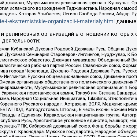
ий джамаат, Мусульманская религиозная группа п. Кушкуль г. 
ртия исламского возрождения Таджикистана, Народная самооб
олодёжь Которая Улыбается, Легион Свобода России, Айдар, Р
ie-i-ekstremistskie-organizacii-i-materialy.html
данные
и религиозных организаций в отношении которых 
 деятельности:
земли Кубанской Духовно Родовой Державы Русь, Община Духо
 Духовная Семинария Староверов-Инглингов, Нурджулар, К Бо
листическое общество, Джамаат мувахидов, Объединенный Вил
иалистическая рабочая партия России, Славянский союз, Форма
ива города Череповца, Духовно-Родовая Держава Русь, Русск
-Инглингов, Русский общенациональный союз, Движение против
 Омская организация общественного политического движения Р
йзрахманисты, Мусульманская религиозная организация п. Бо
краинская повстанческая армия, Тризуб им. Степана Бандеры, Бр
зма, Народная Социальная Инициатива, TulaSkins, Этнополитич
оренного Русского народа г. Астрахани, ВОЛЯ, Меджлис крымс
РЕВТАТПОД, Артподготовка, Штольц, В честь иконы Божией Мате
равды и Единения, Каракольская инициативная группа, Автогра
спублика Русь, Арестантское уголовное единство, Башкорт, Наци
окузнецк/РПК, Сибирский державный союз, Фонд борьбы с кор
округа г. Краснодара, Мужское государство, Народное объедин