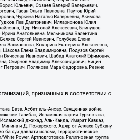
Борис Юльевич, Созаев Валерий Валерьевич,
тович, Гасан Ольга Павловна, Паутов Юрий
ровна, Чуркина Наталья Валерьевна, Акимова
 Гудков Лев Дмитриевич, Илларионова Юлия
ихайловна, Щур Николай Алексеевич, Блинушов
е Ирина Анатольевна, Мельникова Валентина
Беляев Сергей Иванович, Голубева Елена
ила Залмановна, Кокорина Екатерина Алексеевна,
, Шахова Елена Владимировна, Подузов Сергей
ин Вячеслав Иванович, Шабад Анатолий Ефимович,
вна, Смирнов Владимир Александрович, Вицин
ег Петрович, Полякова Мара Федоровна, Резник
ганизаций, признанных в соответствии с
на, База, Асбат аль-Ансар, Священная война,
ижение Талибан, Исламская партия Туркестана,
Исламский джихад, Аль-Каида, Имарат Кавказ,
 Минина и Д. Пожарского, Аджр от Аллаха Субхану
о ба суи давлати исломи, Террористическое
/White Power, Артподготовка, Религиозная группа