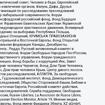
нтический совет, Человек в беде, Европейский
 извлечения органов, Фалунь Дафа, Друзья
рганизация по расследованию преследований
тр либеральной современности, Форум
 Оксфордский российский фонд, Фонд Будущее
е Управление Евангельских Христиан Украинской
еждународное христианское движение, Всемирный
людению за выборами, Республика Польша,
народных Отношений, КРИМСЬКА ПРАВОЗАХИСНА
ы Центральной и Восточной Европы, Фонд Открытой
иональная федерация Канады, Декабристы,
тр , Риддл, Русский антивоенный комитет в
nternational, Форум Свободных Народов ПостРоссии,
дарственного управления, Форум гражданского
рнешнл, Фонд борьбы с коррупцией Инк, Завет
прав человека Чернигов, Фонд Дом Прав Человека,
н, Дом прав человека Крым, Центр дикого лосося,
стов расследователей, АЛЛАТРА, За свободную
д, Гудзоновский институт, Фонд Демократического
сследований, Общество Сторожевой башни, Библии и
сточная Европа, Российский комитет действия,
-расследователей, Служба поддержки, Свободная
 Russie-Libertes, La Asocicion de Rusos Libres,
an Election Monitor, Article 19, Мнение медиа,
Европы, Фонд имени Фридриха Эберта, XZ gGmbH,