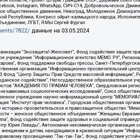
ой области, Проект Штурм, Граждане СССР, Держава Союз Сов
Facebook, Instagram, WhatsApp, СИЧ-С14, Добровольческое Движ
ское общественное движение, Невоград, Молодежное Демократ
ой Республики, Конгресс ойрат-калмыцкого народа, Исполнит
бъединение, ЛГБТ, Я.МЫ Сергей Фургал
uments/7822/
данные на
03.05.2024
Общество с ограниченной ответственностью "Радио Свободная Европа/Радио Свобода", Чешское информационное агентство "MEDIUM-ORIENT", Красноярская региональная общественная организация "Мы против СПИДа", Камалягин Денис Николаевич, Маркелов Сергей Евгеньевич, Пономарев Лев Александрович, Савицкая Людмила Алексеевна, Автономная некоммерческая организация "Центр по работе с проблемой насилия "НАСИЛИЮ.НЕТ", Межрегиональный профессиональный союз работников здравоохранения "Альянс врачей", Юридическое лицо, зарегистрированное в Латвийской Республике, SIA "Medusa Project" (регистрационный номер 40103797863, дата регистрации 10.06.2014), Некоммерческая организация "Фонд по борьбе с коррупцией", Автономная некоммерческая организация "Институт права и публичной политики", Баданин Роман Сергеевич, Гликин Максим Александрович, Железнова Мария Михайловна, Лукьянова Юлия Сергеевна, Маетная Елизавета Витальевна, Маняхин Петр Борисович, Чуракова Ольга Владимировна, Ярош Юлия Петровна, Юридическое лицо "The Insider SIA", зарегистрированное в Риге, Латвийская Республика (дата регистрации 26.06.2015), являющееся администратором доменного имени интернет-издания "The Insider SIA", https://theins.ru, Постернак Алексей Евгеньевич, Рубин Михаил Аркадьевич, Анин Роман Александрович, Юридическое лицо Istories fonds, зарегистрированное в Латвийской Республике (регистрационный номер 50008295751, дата регистрации 24.02.2020), Великовский Дмитрий Александрович, Долинина Ирина Николаевна, Мароховская Алеся Алексеевна, Шлейнов Роман Юрьевич, Шмагун Олеся Валентиновна, Общество с ограниченной ответственностью "Альтаир 2021", Общество с ограниченной ответственностью "Вега 2021", Общество с ограниченной ответственностью "Главный редактор 2021", Общество с ограниченной ответственностью "Ромашки монолит", Важенков Артем Валерьевич, Ивановская областная общественная организация "Центр гендерных исследований", Гурман Юрий Альбертович, Медиапроект "ОВД-Инфо", Егоров Владимир Владимирович, Жилинский Владимир Александрович, Общество с ограниченной ответственностью "ЗП", Иванова София Юрьевна, Карезина Инна Павловна, Кильтау Екатерина Викторовна, Петров Алексей Викторович, Пискунов Сергей Евгеньевич, Смирнов Сергей Сергеевич, Тихонов Михаил Сергеевич, Общество с ограниченной ответственностью "ЖУРНАЛИСТ-ИНОСТРАННЫЙ АГЕНТ", Арапова Галина Юрьевна, Вольтская Татьяна Анатольевна, Американская компания "Mason G.E.S. Anonymous Foundation" (США), являющаяся владельцем интернет-издания https://mnews.world/, Компания "Stichting Bellingcat", зарегистрированная в Нидерландах (дата регистрации 11.07.2018), Захаров Андрей Вячеславович, Клепиковская Екатерина Дмитриевна, Общество с ограниченной ответственностью "МЕМО", Перл Роман Александрович, Симонов Евгений Алексеевич, Соловьева Елена Анатольевна, Сотников Даниил Владимирович, Сурначева Елизавета Дмитриевна, Автономная некоммерческая организация по защите прав человека и информированию населения "Якутия – Наше Мнение", Общество с ограниченной ответственностью "Москоу диджитал медиа", с 26.01.2023 Общество с ограниченной ответственностью "Чайка Белые сады", Ветошкина Валерия Валерьевна, Заговора Максим Александрович, Межрегиональное общественное движение "Российская ЛГБТ - сеть", Оленичев Максим Владимирович, Павлов Иван Юрьевич, Скворцова Елена Сергеевна, Общество с ограниченной ответственностью "Как бы инагент", Кочетков Игорь Викторович, Общество с ограниченной ответственностью "Честные выборы", Еланчик Олег Александрович, Общество с ограниченной ответственностью "Нобелевский призыв", Гималова Регина Эмилевна, Григорьев Андрей Валерьевич, Григорьева Алина Александровна, Ассоциация по содействию защите прав призывников, альтернативнослужащих и военнослужащих "Правозащитная группа "Гражданин.Армия.Право", Хисамова Регина Фаритовна, Автономная некоммерческая организация по реализа