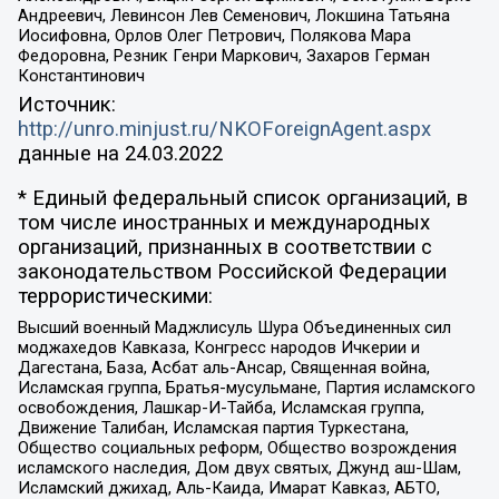
Андреевич, Левинсон Лев Семенович, Локшина Татьяна
Иосифовна, Орлов Олег Петрович, Полякова Мара
Федоровна, Резник Генри Маркович, Захаров Герман
Константинович
Источник:
http://unro.minjust.ru/NKOForeignAgent.aspx
данные на
24.03.2022
* Единый федеральный список организаций, в
том числе иностранных и международных
организаций, признанных в соответствии с
законодательством Российской Федерации
террористическими:
Высший военный Маджлисуль Шура Объединенных сил
моджахедов Кавказа, Конгресс народов Ичкерии и
Дагестана, База, Асбат аль-Ансар, Священная война,
Исламская группа, Братья-мусульмане, Партия исламского
освобождения, Лашкар-И-Тайба, Исламская группа,
Движение Талибан, Исламская партия Туркестана,
Общество социальных реформ, Общество возрождения
исламского наследия, Дом двух святых, Джунд аш-Шам,
Исламский джихад, Аль-Каида, Имарат Кавказ, АБТО,