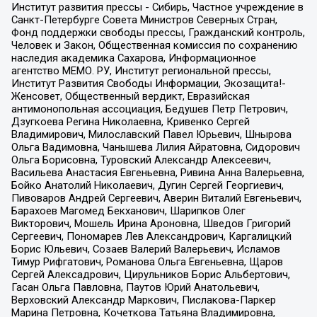
Институт развития прессы - Сибирь, Частное учреждение в
Санкт-Петербурге Совета Министров Северных Стран,
Фонд поддержки свободы прессы, Гражданский контроль,
Человек и Закон, Общественная комиссия по сохранению
наследия академика Сахарова, Информационное
агентство МЕМО. РУ, Институт региональной прессы,
Институт Развития Свободы Информации, Экозащита!-
Женсовет, Общественный вердикт, Евразийская
антимонопольная ассоциация, Бедушев Петр Петрович,
Дзугкоева Регина Николаевна, Кривенко Сергей
Владимирович, Милославский Павел Юрьевич, Шнырова
Ольга Вадимовна, Чанышева Лилия Айратовна, Сидорович
Ольга Борисовна, Туровский Александр Алексеевич,
Васильева Анастасия Евгеньевна, Ривина Анна Валерьевна,
Бойко Анатолий Николаевич, Дугин Сергей Георгиевич,
Пивоваров Андрей Сергеевич, Аверин Виталий Евгеньевич,
Барахоев Магомед Бекханович, Шарипков Олег
Викторович, Мошель Ирина Ароновна, Шведов Григорий
Сергеевич, Пономарев Лев Александрович, Каргалицкий
Борис Юльевич, Созаев Валерий Валерьевич, Исламов
Тимур Рифгатович, Романова Ольга Евгеньевна, Щаров
Сергей Алексадрович, Цирульников Борис Альбертович,
Гасан Ольга Павловна, Паутов Юрий Анатольевич,
Верховский Александр Маркович, Пислакова-Паркер
Марина Петровна, Кочеткова Татьяна Владимировна,