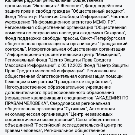
Калининградская региональная общественная организация "Экозащита!-Женсовет", Фонд содействия защите прав и свобод граждан "Общественный вердикт", Фонд "Институт Развития Свободы Информации", Частное учреждение "Информационное агентство МЕМО. РУ", Региональная общественная организация "Общественная комиссия по сохранению наследия академика Сахарова", Фонд поддержки свободы прессы, Санкт-Петербургская общественная правозащитная организация "Гражданский контроль", Межрегиональная общественная организация "Информационно-просветительский центр "Мемориал", Региональный Фонд "Центр Защиты Прав Средств Массовой Информации", с 05.12.2023 Фонд "Центр Защиты Прав Средств массовой информации", Региональная общественная благотворительная организация помощи беженцам и мигрантам "Гражданское содействие", Негосударственное образовательное учреждение дополнительного профессионального образования (повышение квалификации) специалистов "АКАДЕМИЯ ПО ПРАВАМ ЧЕЛОВЕКА", Свердловская региональная общественная организация "Сутяжник", Автономная некоммерческая организация "Центр независимых социологических исследований", Союз общественных объединений "Российский исследовательский центр по правам человека", Региональное общественное учреждение научно-информационный центр "МЕМОРИАЛ", Некоммерческая организация "Фонд защиты гласности", Автономная некоммерческая организация "Институт прав человека", Городская общественная организация "Екатеринбургское общество "МЕМОРИАЛ", Городская общественная организация "Рязанское историко-просветительское и правозащитное общество "Мемориал" (Рязанский Мемориал), Челябинский региональный орган общественной самодеятельности – женское общественное объединение "Женщины Евразии", Челябинский региональный орган общественной самодеятельности "Уральская правозащитная группа", Фонд содействия защите здоровья и социальной справедливости имени Андрея Рылькова, Автономная Некоммерческая Организация "Аналитический Центр Юрия Левады", Автономная некоммерческая организация социальной поддержки населения "Проект Апрель", Региональная общественная организация помощи женщинам и детям, находящимся в кризисной ситуации "Информационно-методический центр "Анна", Фонд содействия развитию массовых коммуникаций и правовому просвещению "Так-так-Так", Фонд содействия устойчивому развитию "Серебряная тайга", Свердловский региональный общественный фонд социальных проектов "Новое время", "Idel.Реалии", Кавказ.Реалии, Крым.Реалии, Телеканал Настоящее Время, Татаро-башкирская служба Радио Свобода (Azatliq Radiosi), Радио Свободная Европа/Радио Свобода (PCE/PC), "Сибирь.Реалии", "Фактограф", Благотворительный фонд помощи осужденным и их семьям, Автономная некоммерческая организация "Институт глобализации и социальных движений", Фонд "В защиту прав заключенных", Частное учреждение "Центр поддержки и содействия развитию средств массовой информации", Пензенский региональный общественный благотворительный фонд "Гражданский союз", "Север.Реалии", Некоммерческая организация Фонд "Правовая инициатива", Общество с ограниченной ответственностью "Радио Свободная Европа/Радио Свобода", Чешское информационное агентство "MEDIUM-ORIENT", Красноярская региональная общественная организация "Мы против СПИДа", Камалягин Денис Николаевич, Маркелов Сергей Евгеньевич, Пономарев Лев Александрович, Савицкая Людмила Алексеевна, Автономная некоммерческая организация "Центр по работе с проблемой насилия "НАСИЛИЮ.НЕТ", Межрегиональный профессиональный союз работников здравоохранения "Альянс врачей", Юридическое лицо, зарегистрированное в Латвийской Республике, SIA "Medusa Project" (регистрационный номер 40103797863, дата регистрации 10.06.2014), Некоммерческая организация "Фонд по борьбе с коррупцией", Автономная некоммерческая организация "Институт права и публичной политики", Баданин Роман Сергеевич, Гликин Максим Александрович, Железнова Мария Михайловна, Лукьянова Юлия Сергеевна, Маетная Елизавета Витальевна, Маняхин Петр Борисович, Чуракова Ольга Владимировна, Ярош Юлия Петровна, Юридическое лицо "The Insider SIA", зарегистрированное в Риге, Латвийская Республика (дата регистрации 26.06.2015), являющееся администратором доменного имени интернет-издания "The Insider SIA", https://theins.ru, Постернак Алексей Евгеньевич, Рубин Михаил Аркадьевич, Анин Роман Александрович, Юридическое лицо Istories fonds, зарегистрированное в Латвийской Республике (регистрационный номер 50008295751, дата регистрации 24.02.2020), Великовский Дмитрий Александрович, Долинина Ирина Николаевна, Мароховская Алеся Алексеевна, Шлейнов Роман Юрьевич, Шмагун Олеся Валентиновна, Общество с ограниченной ответственностью "Альтаир 2021", Общество с ограниченной ответственностью "Вега 2021", Общество с ограниченной ответственностью "Главный редактор 2021", Общество с ограниченной ответственностью "Ромашки монолит", Важенков Артем Валерьевич, Ивановская областная общественная организация "Центр гендерных исследований", Гурман Юрий Альбертович, Медиапроект "ОВД-Инфо", Егоров Владимир Владимирович, Жилинский Владимир Александрович, Общество с ограниченной ответственностью "ЗП", Иванова София Юрьевна, Карезина Инна Павловна, Кильтау Екатерина Викторовна, Петров Алексей Викторович, Пискунов Сергей Евгеньевич, Смирнов Сергей Сергеевич, Тихонов Михаил Сергеевич, Общество с ограниченной ответственностью "ЖУРНАЛИСТ-ИНОСТРАННЫЙ АГЕНТ", Арапова Галина Юрьевна, Вольтская Татьяна Анатольевна, Американская компания "Mason G.E.S. Anonymous Foundation" (США), являющаяся владельцем интернет-издания https://mnews.world/, Компания "Stichting Bellingcat", зарегистрированная в Нидерландах (дата регистрации 11.07.2018), Захаров Андрей Вячеславович, Клепиковская Екатерина Дмитриевна, Общество с ограниченной ответственностью "МЕМО", Перл Роман Александрович, Симонов Евгений Алексеевич, Соловьева Елена Анатольевна, Сотников Даниил Владимирович, Сурначева Елизавета Дмитриевна, Автономная некоммерческая организация по защите прав человека и информированию населения "Якутия – Наше Мнение", Общество с ограниченной ответственностью "Москоу диджитал медиа", с 26.01.2023 Общество с ограниченной ответственностью "Чайка Белые сады", Ветошкина Валерия Валерьевна, Заговора Максим Александрович, Межрегиональное общественное движение "Российская ЛГБТ - сеть", Оленичев Максим Владимирович, Павлов Иван Юрьевич, Скворцова Елена Сергеевна, Общество с ограниченной ответственностью "Как бы инагент", Кочетков Игорь Викторович, Общество с ограниченной ответственностью "Честные выборы", Еланчик Олег Александрович, Общество с ограниченной ответственностью "Нобелевский призыв", Гималова Регина Эмилевна, Григорьев Андрей Валерьевич, Григорьева Алина Александровна, Ассоциация по содействию защите прав призывников, альтернативнослужащих и военнослужащих "Правозащитная группа "Гражданин.Армия.Право", Хисамова Регина Фаритовна, Автономная некоммерческая организация по реализации социально-правовых программ "Лилит", Дальневосточное общественное движение "Маяк", Санкт-Петербургская ЛГБТ-инициативная группа "Выход", Инициативная группа ЛГБТ+ "Реверс", Алексеев Андрей Викторович, Бекбулатова Таисия Львовна, Беляев Иван Михайлович, Владыкина Елена Сергеевна, Гельман Марат Александрович, Никульшина Вероника Юрьевна, Толоконникова Надежда Андреевна, Шендерович Виктор Анатольевич, Общество с ограниченной ответственностью "Данное сообщение", Общество с ограниченной ответственностью Издательский дом "Новая глава", Айнбиндер Александра Александровна, Московский комьюнити-центр для ЛГБТ+инициатив, Благотворительный фонд развития филантропии, Deutsche Welle (Германия, Kurt-Schumacher-Strasse 3, 53113 Bonn), Борзунова Мария Михайловна, Воробьев Виктор Викторович, Голубева Анна Львовна, Константинова Алла Михайловна, Малкова Ирина Владимировна, Мурадов Мурад Абдулгалимович, Осетинская Елизавета Николаевна, Понасенков Евгений Николаевич, Ганапольский Матвей Юрьевич, Киселев Евгений Алексеевич, Борухович Ирина Григорьевна, Дремин Иван Тимофеевич, Дубровский Дмитрий Викторович, Красноярская региональная общественная организация поддержки и развития альтернативных образовательных технологий и межкультурных коммуникаций "ИНТЕРРА", Маяковская Екатерина Алексеевна, Фейгин Марк Захарович, Филимонов Андрей Викторович, Дзугкоева Регина Николаевна, Доброхотов Роман Александрович, Дудь Юрий Александрович, Елкин Сергей Владимирович, Кругликов Кирилл Игоревич, Сабунаева Мария Леонидовна, Семенов Алексей Владимирович, Шаинян Карен Багратович, Шульман Екатерина Михайловна, Асафьев Артур Валерьевич, Вахштайн Виктор Семенович, Венедиктов Алексей Алексеевич, Лушникова Екатерина Евгеньевна, Волков Леонид Михайлович, Невзоров Александр Глебович, Пархоменко Сергей Борисович, Сироткин Ярослав Николаевич, Кара-Мурза Владимир Владимирович, Баранова Наталья Владимировна, Гозман Леонид Яковлевич, Кагарлицкий Борис Юльевич, Климарев Михаил Валерьевич, Милов Владимир Станиславович, Автономная некоммерческая организация Краснодарский центр современного искусства "Типография", Моргенштерн Алишер Тагирович, Соболь Любовь Эдуардовна, Общество с ограниченной ответственностью "ЛИЗА НОРМ", Каспаров Гарри Кимович, Ходорковский Михаил Борисович, Общество с ограниченной ответственностью "Апрельские тезисы", Данилович Ирина Брониславовна, Кашин Олег Владимирович, Петров Николай Владимирович, Пивоваров Алексей Владимирович, Соколов Михаил Владимирович, Цветкова Юлия Владимировна, Чичваркин Евгений Александрович, Комитет против пыток/Команда против пыток, Общество с ограниченной ответственностью "Первый научный", Общество с ограниченной ответственностью "Вертолет и ко", Белоцерковская Вероника Борисовна, Кац Максим Евгеньевич, Лазарева Татьяна Юрьевна, Шаведдинов Руслан Табризович, Яшин Илья Валерьевич, Общество с ограниченной ответственностью "Иноагент ААВ", Алешковский Дмитрий Петрович, Альбац Евгения Марковна, Быков Дмитрий Львович, Галямина Юлия Евгеньевна, Лойко Сергей Леонидович, Мартынов Кирилл Константинович, Медведев Сергей Александрович, Крашенинников Федор Геннадиевич, Гордеева Катерина Вл