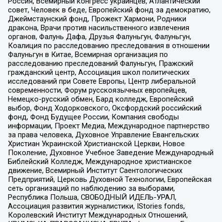
Россия, Всемирный конгресс украинцев, Атлантический
совет, Человек в беде, Европейский фонд за демократию,
Джеймстаунский фонд, Прожект Хармони, Родники
дракона, Врачи против насильственного извлечения
органов, Фалунь Дафа, Друзья Фалуньгун, Фалуньгун,
Коалиция по расследованию преследования в отношении
Фалуньгун в Китае, Всемирная организация по
расследованию преследований Фалуньгун, Пражский
гражданский центр, Ассоциация школ политических
исследований при Совете Европы, Центр либеральной
современности, Форум русскоязычных европейцев,
Немецко-русский обмен, Бард колледж, Европейский
выбор, Фонд Ходорковского, Оксфордский российский
фонд, Фонд Будущее России, Компания свободы
информации, Проект Медиа, Международное партнерство
за права человека, Духовное Управление Евангельских
Христиан Украинской Христианской Церкви, Новое
Поколение, Духовное Учебное Заведение Международный
Библейский Колледж, Международное христианское
движение, Всемирный Институт Саентологических
Предприятий, Церковь Духовной Технологии, Европейская
сеть организаций по наблюдению за выборами,
Республика Польша, СВОБОДНЫЙ ИДЕЛЬ-УРАЛ,
Ассоциация развития журналистики, IStories fonds,
Королевский Институт Международных Отношений,