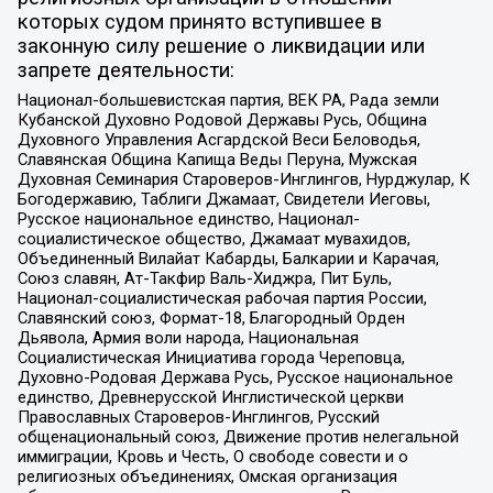
которых судом принято вступившее в
законную силу решение о ликвидации или
запрете деятельности:
Национал-большевистская партия, ВЕК РА, Рада земли
Кубанской Духовно Родовой Державы Русь, Община
Духовного Управления Асгардской Веси Беловодья,
Славянская Община Капища Веды Перуна, Мужская
Духовная Семинария Староверов-Инглингов, Нурджулар, К
Богодержавию, Таблиги Джамаат, Свидетели Иеговы,
Русское национальное единство, Национал-
социалистическое общество, Джамаат мувахидов,
Объединенный Вилайат Кабарды, Балкарии и Карачая,
Союз славян, Ат-Такфир Валь-Хиджра, Пит Буль,
Национал-социалистическая рабочая партия России,
Славянский союз, Формат-18, Благородный Орден
Дьявола, Армия воли народа, Национальная
Социалистическая Инициатива города Череповца,
Духовно-Родовая Держава Русь, Русское национальное
единство, Древнерусской Инглистической церкви
Православных Староверов-Инглингов, Русский
общенациональный союз, Движение против нелегальной
иммиграции, Кровь и Честь, О свободе совести и о
религиозных объединениях, Омская организация