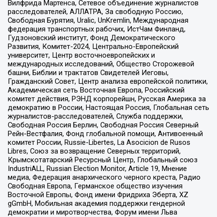
Вилфрида Мартенса, Сетевое объединение журналистов
расследователей, АЛЛАТРА, За свободную Россию,
Свободная Бурятия, Uralic, UnKremlin, Международная
федерация транспортных рабочих, ИстЧам Финланд,
Гудзоновский институт, Фонд Демократического
Развития, Комитет-2024, Центрально-Европейский
университет, Центр восточноевропейских и
международных исследований, Общество Сторожевой
башни, Библии и трактатов Свидетелей Иеговы,
Гражданский Совет, Центр анализа европейской политики,
Академическая сеть Восточная Европа, Российский
комитет действия, РЭНД корпорейшн, Русская Америка за
демократию в России, Настоящая Россия, Глобальная сеть
журналистов-расследователей, Служба поддержки,
Свободная Россия Берлин, Свободная Россия Северный
Рейн-Вестфалия, Фонд глобальной помощи, Антивоенный
комитет России, Russie-Libertes, La Asocicion de Rusos
Libres, Союз за возвращение Северных территорий,
Крымскотатарский Ресурсный Центр, Глобальный союз
IndustriALL, Russian Election Monitor, Article 19, Мнение
медиа, Федерация анархического черного креста, Радио
Свободная Европа, Германское общество изучения
Восточной Европы, Фонд имени Фридриха Эберта, XZ
gGmbH, Мобильная академия поддержки гендерной
демократии и миротворчества, Форум имени Льва