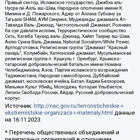
Правый сектор, Исламское государство, Джабха аль-
Нусра ли-Ахль аш-Шам, Народное ополчение имени К.
Минина и Д. Пожарского, Аджр от Аллаха Субхану уа
Тагьаля SHAM, АУМ Синрике, Муджахеды джамаата Ат-
Тавхида Валь-Джихад, Чистопольский Джамаат, Рохнамо
ба суи давлати исломи, Террористическое сообщество
Сеть, Катиба Таухид валь-Джихад, Хайят Тахрир аш-Шам,
Ахлю Сунна Валь Джамаа, National Socialism/White Power,
Артподготовка, Религиозная группа “Джамаат “Красный
пахарь”, Колумбайн, Хатлонский джамаат, Мусульманская
религиозная группа п. Кушкуль г. Оренбург, Крымско-
татарский добровольческий батальон имени Номана
Челебиджихана, Азов, Партия исламского возрождения
Таджикистана, Народная самооборона, Дуббайский
джамаат, московская ячейка, Батал-Хаджи Белхороев,
Маньяки Культ Убийц, Молодёжь Которая Улыбается,
Легион Свобода России, Айдар, Русский добровольческий
корпус
Источник:
http://nac.gov.ru/terroristicheskie-i-
ekstremistskie-organizacii-i-materialy.html
данные
на
16.11.2023
* Перечень общественных объединений и
религиозных организаций в отношении