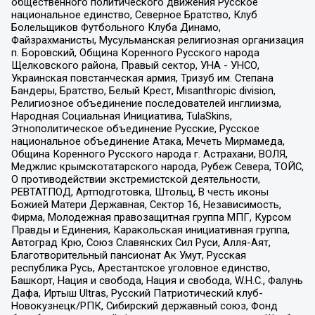
общественного политического движения Русское
национальное единство, Северное Братство, Клуб
Болельщиков Футбольного Клуба Динамо,
Файзрахманисты, Мусульманская религиозная организация
п. Боровский, Община Коренного Русского народа
Щелковского района, Правый сектор, УНА - УНСО,
Украинская повстанческая армия, Тризуб им. Степана
Бандеры, Братство, Белый Крест, Misanthropic division,
Религиозное объединение последователей инглиизма,
Народная Социальная Инициатива, TulaSkins,
Этнополитическое объединение Русские, Русское
национальное объединение Атака, Мечеть Мирмамеда,
Община Коренного Русского народа г. Астрахани, ВОЛЯ,
Меджлис крымскотатарского народа, Рубеж Севера, ТОЙС,
О противодействии экстремистской деятельности,
РЕВТАТПОД, Артподготовка, Штольц, В честь иконы
Божией Матери Державная, Сектор 16, Независимость,
Фирма, Молодежная правозащитная группа МПГ, Курсом
Правды и Единения, Каракольская инициативная группа,
Автоград Крю, Союз Славянских Сил Руси, Алля-Аят,
Благотворительный пансионат Ак Умут, Русская
республика Русь, Арестантское уголовное единство,
Башкорт, Нация и свобода, Нация и свобода, W.H.С., Фалунь
Дафа, Иртыш Ultras, Русский Патриотический клуб-
Новокузнецк/РПК, Сибирский державный союз, Фонд