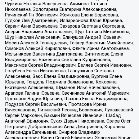
Чуркина Наталья Валерьевна, Акимова Татьяна
Николаевна, Золотарева Екатерина Александровна,
Рачинский Ян Збигневич, Жемкова Елена Борисовна,
Гудков Лев Дмитриевич, Илларионова Юлия Юрьевна,
Саранг Анна Васильевна, Захарова Светлана Сергеевна,
Аверин Владимир Анатольевич, Щур Татьяна Михайловна,
Щур Николай Алексеевич, Блинушов Андрей Юрьевич,
Мосин Алексей Геннадьевич, Гефтер Валентин Михайлович,
Симонов Алексей Кириллович, Флиге Ирина Анатольевна,
Мельникова Валентина Дмитриевна, Вититинова Елена
Владимировна, Баженова Светлана Куприяновна,
Максимов Сергей Владимирович, Беляев Сергей Иванович,
Голубева Елена Николаевна, Ганнушкина Светлана
Алексеевна, Закс Елена Владимировна, Буртина Елена
Юрьевна, Гендель Людмила Залмановна, Кокорина
Екатерина Алексеевна, Шуманов Илья Вячеславович,
Арапова Галина Юрьевна, Свечников Анатолий Мариевич,
Прохоров Вадим Юрьевич, Шахова Елена Владимировна,
Подузов Сергей Васильевич, Протасова Ирина
Вячеславовна, Литинский Леонид Борисович, Лукашевский
Сергей Маркович, Бахмин Вячеслав Иванович, Шабад
Анатолий Ефимович, Сухих Дарья Николаевна, Орлов Олег
Петрович, Добровольская Анна Дмитриевна, Королева
Александра Евгеньевна, Смирнов Владимир
Александрович, Вицин Сергей Ефимович, Золотухин Борис