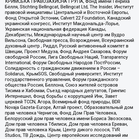
КРИМСЬКА ПРАВОЗАХИСНА ГРУПА, Фонд имени Генриха
Бёлля, Stichting Bellingcat, Bellingcat Ltd, The Insider, Институт
правовой инициативы Центральной и Восточной Европы,
Фонд Открытой Эстонии, Calvert 22 Foundation, Канадский
украинский конгресс, Институт Макдональда-Лорье,
Украинская национальная федерация Канады,
Декабристы, Международный научный центр им Вудро
Вильсона, Свободная пресса, Возрождение, Всеукраинский
духовный центр , Риддл, Русский антивоенный комитет в
Швеции, Проект Медуза, Фонд Андрея Сахарова, Форум
свободной России, Лига Свободных Наций, Transparеncy
International, Форум Свободных Народов ПостРоссии,
Солидарность с гражданским движением в России –
Solidarus, КрымSOS, Свободный университет, Институт
государственного управления, Форум гражданского
общества Россия, Беллона, Союз жителей островов
Тисима и Хабомаи, Съезд народных депутатов, Гринпис
Интернешнл, Фонд борьбы с коррупцией Инк, Завет
церквей TCCN, Агора, Всемирный фонд природы, BDR
Novaja Gazeta-Europe, Алтай проект, Образовательный дом
прав человека Чернигов, Фонд Дом Прав Человека,
Белорусский дом прав человека имени Бориса Звозскова,
Дом прав человека Тбилиси, Дом прав человека Ереван,
Дом прав человека Крым, Центр дикого лосося, TVR
Studios, ТВ Дождь, Центр европейских исследований им