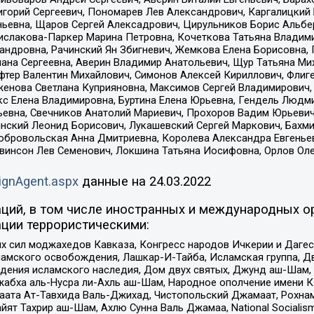
горий Сергеевич, Пономарев Лев Александрович, Каргалицкий 
ньевна, Щаров Сергей Алексадрович, Цирульников Борис Альбер
ислакова-Паркер Марина Петровна, Кочеткова Татьяна Владими
сандровна, Рачинский Ян Збигневич, Жемкова Елена Борисовна,
лана Сергеевна, Аверин Владимир Анатольевич, Щур Татьяна М
фтер Валентин Михайлович, Симонов Алексей Кириллович, Флиг
женова Светлана Куприяновна, Максимов Сергей Владимирович, 
кс Елена Владимировна, Буртина Елена Юрьевна, Гендель Людм
евна, Свечников Анатолий Мариевич, Прохоров Вадим Юрьевич
инский Леонид Борисович, Лукашевский Сергей Маркович, Бахм
Добровольская Анна Дмитриевна, Королева Александра Евгенье
евинсон Лев Семенович, Локшина Татьяна Иосифовна, Орлов Ол
ignAgent.aspx
данные на
24.03.2022
ций, в том числе иностранных и международных ор
ции террористическими:
ил моджахедов Кавказа, Конгресс народов Ичкерии и Дагеста
ламского освобождения, Лашкар-И-Тайба, Исламская группа, Дв
ения исламского наследия, Дом двух святых, Джунд аш-Шам, 
жабха аль-Нусра ли-Ахль аш-Шам, Народное ополчение имени К.
ата Ат-Тавхида Валь-Джихад, Чистопольский Джамаат, Рохнам
ят Тахрир аш-Шам, Ахлю Сунна Валь Джамаа, National Socialism