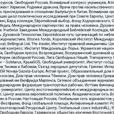
рсов, Свободная Россия, Всемирный конгресс украинцев, Атла
ект Хармони, Родники дракона, Врачи против насильственного
ию преследования в отношении Фалуньгун в Китае, Всемирная о
ация школ политических исследований при Совете Европы, Цен
мен, Бард колледж, Европейский выбор, Фонд Ходорковского,
едиа, Международное партнерство за права человека, Духовно
ое Учебное Заведение Международный Библейский Колледж, М
ь Духовной Технологии, Европейская сеть организаций по наб
урналистики, IStories fonds, Королевский Институт Между
gcat, Bellingcat Ltd, The Insider, Институт правовой инициатив
инский конгресс, Институт Макдональда-Лорье, Украинская нац
, Свободная пресса, Возрождение, Всеукраинский духовный цен
орум свободной России, Лига Свободных Наций, Transparеncy I
– Solidarus, КрымSOS, Свободный университет, Институт госу
в Тисима и Хабомаи, Съезд народных депутатов, Гринпис Инте
DR Novaja Gazeta-Europe, Алтай проект, Образовательный дом 
зскова, Дом прав человека Тбилиси, Дом прав человека Ерева
едований им Вилфрида Мартенса, Сетевое объединение журнали
Международная федерация транспортных рабочих, ИстЧам Финлан
й университет, Центр восточноевропейских и международных и
, Центр анализа европейской политики, Академическая сеть Во
ю в России, Настоящая Россия, Глобальная сеть журналистов
естфалия, Фонд глобальной помощи, Антивоенный комитет России,
татарский Ресурсный Центр, Глобальный союз IndustriALL, Russi
 Свободная Европа, Германское общество изучения Восточной 