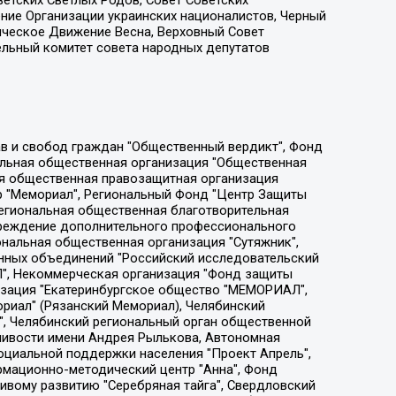
етских Светлых Родов, Совет Советских
ение Организации украинских националистов, Черный
ическое Движение Весна, Верховный Совет
ельный комитет совета народных депутатов
ции социально-правовых программ "Лилит", Дальневосточное общественное движение "Маяк", Санкт-Петербургская ЛГБТ-инициативная группа "Выход", Инициативная группа ЛГБТ+ "Реверс", Алексеев Андрей Викторович, Бекбулатова Таисия Львовна, Беляев Иван Михайлович, Владыкина Елена Сергеевна, Гельман Марат Александрович, Никульшина Вероника Юрьевна, Толоконникова Надежда Андреевна, Шендерович Виктор Анатольевич, Общество с ограниченной ответственностью "Данное сообщение", Общество с ограниченной ответственностью Издательский дом "Новая глава", Айнбиндер Александра Александровна, Московский комьюнити-центр для ЛГБТ+инициатив, Благотворительный фонд развития филантропии, Deutsche Welle (Германия, Kurt-Schumacher-Strasse 3, 53113 Bonn), Борзунова Мария Михайловна, Воробьев Виктор Викторович, Голубева Анна Львовна, Константинова Алла Михайловна, Малкова Ирина Владимировна, Мурадов Мурад Абдулгалимович, Осетинская Елизавета Николаевна, Понасенков Евгений Николаевич, Ганапольский Матвей Юрьевич, Киселев Евгений Алексеевич, Борухович Ирина Григорьевна, Дремин Иван Тимофеевич, Дубровский Дмитрий Викторович, Красноярская региональная общественная организация поддержки и развития альтернативных образовательных технологий и межкультурных коммуникаций "ИНТЕРРА", Маяковская Екатерина Алексеевна, Фейгин Марк Захарович, Филимонов Андрей Викторович, Дзугкоева Регина Николаевна, Доброхотов Роман Александрович, Дудь Юрий Александрович, Елкин Сергей Владимирович, Кругликов Кирилл Игоревич, Сабунаева Мария Леонидовна, Семенов Алексей Владимирович, Шаинян Карен Багратович, Шульман Екатерина Михайловна, Асафьев Артур Валерьевич, Вахштайн Виктор Семенович, Венедиктов Алексей Алексеевич, Лушникова Екатерина Евгеньевна, Волков Леонид Михайлович, Невзоров Александр Глебович, Пархоменко Сергей Борисович, Сироткин Ярослав Николаевич, Кара-Мурза Владимир Владимирович, Баранова Наталья Владимировна, Гозман Леонид Яковлевич, Кагарлицкий Борис Юльевич, Климарев Михаил Валерьевич, Милов Владимир Станиславович, Автономная некоммерческая организация Краснодарский центр современного искусства "Типография", Моргенштерн Алишер Тагирович, Соболь Любовь Эдуардовна, Общество с ограниченной ответственностью "ЛИЗА НОРМ", Каспаров Гарри Кимович, Ходорковский Михаил Борисович, Общество с ограниченной ответственностью "Апрельские тезисы", Данилович Ирина Брониславовна, Кашин Олег Владимирович, Петров Николай Владимирович, Пивоваров Алексей Владимирович, Соколов Михаил Владимирович, Цветкова Юлия Владимировна, Чичваркин Евгений Александрович, Комитет против пыток/Команда против пыток, Общество с ограниченной ответственностью "Первый научный", Общество с ограниченной ответственностью "Вертолет и ко", Белоцерковская Вероника Борисовна, Кац Максим Евгеньевич, Лазарева Татьяна Юрьевна, Шаведдинов Руслан Табризович, Яшин Илья Валерьевич, Общество с ограниченной ответственностью "Иноагент ААВ", Алешковский Дмитрий Петрович, Альбац Евгения Марковна, Быков Дмитрий Львович, Галямина Юлия Евгеньевна, Лойко Сергей Леонидович, Мартынов Кирилл Константинович, Медведев Сергей Александрович, Крашенинников Федор Геннадиевич, Гордеева Катерина Вл