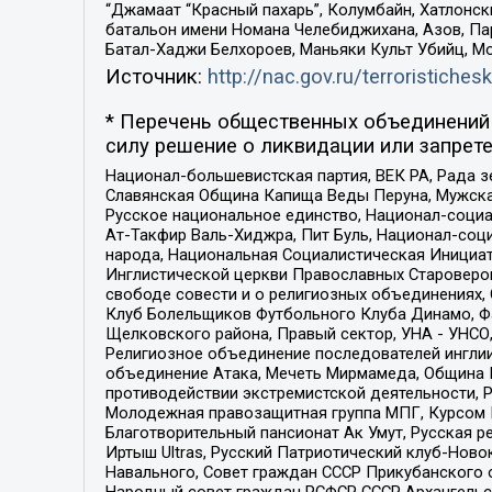
“Джамаат “Красный пахарь”, Колумбайн, Хатлонск
батальон имени Номана Челебиджихана, Азов, Па
Батал-Хаджи Белхороев, Маньяки Культ Убийц, М
Источник:
http://nac.gov.ru/terroristichesk
* Перечень общественных объединений 
силу решение о ликвидации или запрете
Национал-большевистская партия, ВЕК РА, Рада 
Славянская Община Капища Веды Перуна, Мужская
Русское национальное единство, Национал-социа
Ат-Такфир Валь-Хиджра, Пит Буль, Национал-соц
народа, Национальная Социалистическая Инициат
Инглистической церкви Православных Староверов
свободе совести и о религиозных объединениях,
Клуб Болельщиков Футбольного Клуба Динамо, Фа
Щелковского района, Правый сектор, УНА - УНСО, У
Религиозное объединение последователей инглии
объединение Атака, Мечеть Мирмамеда, Община К
противодействии экстремистской деятельности, 
Молодежная правозащитная группа МПГ, Курсом П
Благотворительный пансионат Ак Умут, Русская ре
Иртыш Ultras, Русский Патриотический клуб-Нов
Навального, Совет граждан СССР Прикубанского 