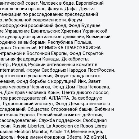
нтический совет, Человек в беде, Европейский
 извлечения органов, Фалунь Дафа, Друзья
рганизация по расследованию преследований
тр либеральной современности, Форум
 Оксфордский российский фонд, Фонд Будущее
е Управление Евангельских Христиан Украинской
еждународное христианское движение, Всемирный
людению за выборами, Республика Польша,
народных Отношений, КРИМСЬКА ПРАВОЗАХИСНА
ы Центральной и Восточной Европы, Фонд Открытой
иональная федерация Канады, Декабристы,
тр , Риддл, Русский антивоенный комитет в
nternational, Форум Свободных Народов ПостРоссии,
дарственного управления, Форум гражданского
рнешнл, Фонд борьбы с коррупцией Инк, Завет
прав человека Чернигов, Фонд Дом Прав Человека,
н, Дом прав человека Крым, Центр дикого лосося,
стов расследователей, АЛЛАТРА, За свободную
д, Гудзоновский институт, Фонд Демократического
сследований, Общество Сторожевой башни, Библии и
сточная Европа, Российский комитет действия,
-расследователей, Служба поддержки, Свободная
 Russie-Libertes, La Asocicion de Rusos Libres,
an Election Monitor, Article 19, Мнение медиа,
Европы, Фонд имени Фридриха Эберта, XZ gGmbH,