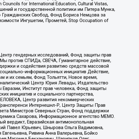
ls for International Education, Cultural Vistas,
ошений и государственной политики им Питера Мунка,
 Гражданских Свобод, Фонд Бориса Немцова за
имости Ингушетии, Прометей, Stop Occupation of
 Центр гендерных исследований, Фонд защиты прав
 Мы против СПИДа, СВЕЧА, Гуманитарное действие,
ддержки и содействия развитию средств массовой
р социально-информационных инициатив Действие,
 и их семьям, Фонд Тольятти, Новое время,
, Аналитический Центр Юрия Левады, Издательство
 Евразии, Институт прав человека, Фонд защиты
ких инициатив и социального партнерства,
ЕЛОВЕКА, Центр развития некоммерческих
 Трансперенси Интернешнл-Р, Центр Защиты Прав
овета Министров Северных Стран, Фонд поддержки
адемика Сахарова, Информационное агентство МЕМО.
ый вердикт, Евразийская антимонопольная
кий Павел Юрьевич, Шнырова Ольга Вадимовна,
 Евгеньевна, Ривина Анна Валерьевна, Бойко
хоев Магомед Бекханович, Шарипков Олег