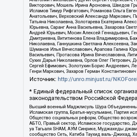
Викторович, Мошель Ирина Ароновна, Шведов Гри
Исламов Тимур Рифгатович, Романова Ольга Евге
Анатольевич, Верховский Александр Маркович, П
Татьяна Николаевна, Золотарева Екатерина Алек
Юрьевна, Саранг Анна Васильевна, Захарова Свет
Андрей Юрьевич, Мосин Алексей Геннадьевич, Ге
Дмитриевна, Вититинова Елена Владимировна, Ба
Николаевна, Ганнушкина Светлана Алексеевна, За
Шуманов Илья Вячеславович, Арапова Галина Юрь
Васильевич, Протасова Ирина Вячеславовна, Лит
Сухих Дарья Николаевна, Орлов Олег Петрович, 
Сергей Ефимович, Золотухин Борис Андреевич, Л
Генри Маркович, Захаров Герман Константинович
Источник:
http://unro.minjust.ru/NKOFore
* Единый федеральный список организа
законодательством Российской Федера
Высший военный Маджлисуль Шура Объединенных с
Исламская группа, Братья-мусульмане, Партия ис
Общество социальных реформ, Общество возрожд
АБТО, Правый сектор, Исламское государство, Д
уа Тагьаля SHAM, АУМ Синрике, Муджахеды джама
сообщество Сеть, Катиба Таухид валь-Джихад, Хай