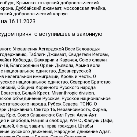
Оренбург, Крымско-татарский добровольческий
орона, Дуббайский джамаат, московская ячейка,
усский добровольческий корпус
 на
16.11.2023
судом принято вступившее в законную
вного Управления Асгардской Веси Беловодья,
годержавию, Таблиги Джамаат, Свидетели Иеговы,
айат Кабарды, Балкарии и Карачая, Союз славян,
т-18, Благородный Орден Дьявола, Армия воли
ое национальное единство, Древнерусской
 нелегальной иммиграции, Кровь и Честь, О
усское национальное единство, Северное Братство,
ровский, Община Коренного Русского народа
атство, Белый Крест, Misanthropic division,
еское объединение Русские, Русское национальное
котатарского народа, Рубеж Севера, ТОЙС, О
ри Державная, Сектор 16, Независимость, Фирма,
д Крю, Союз Славянских Сил Руси, Алля-Аят,
я и свобода, Нация и свобода, W.H.С., Фалунь Дафа,
рупцией, Фонд защиты прав граждан, Штабы
ение русского движения, Народное движение Адат,