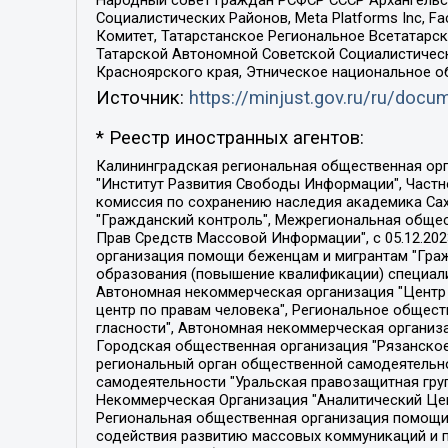
Народный совет граждан РСФСР СССР Архангельск
Социалистических Районов, Meta Platforms Inc, 
Комитет, Татарстанское Региональное Всетатар
Татарской Автономной Советской Социалистическ
Красноярского края, Этническое национальное о
Источник:
https://minjust.gov.ru/ru/doc
* Реестр иностранных агентов:
Калининградская региональная общественная организация "Экозащита!-Женсовет", Фонд содействия защите прав и свобод граждан "Общественный вердикт", Фонд "Институт Развития Свободы Информации", Частное учреждение "Информационное агентство МЕМО. РУ", Региональная общественная организация "Общественная комиссия по сохранению наследия академика Сахарова", Фонд поддержки свободы прессы, Санкт-Петербургская общественная правозащитная организация "Гражданский контроль", Межрегиональная общественная организация "Информационно-просветительский центр "Мемориал", Региональный Фонд "Центр Защиты Прав Средств Массовой Информации", с 05.12.2023 Фонд "Центр Защиты Прав Средств массовой информации", Региональная общественная благотворительная организация помощи беженцам и мигрантам "Гражданское содействие", Негосударственное образовательное учреждение дополнительного профессионального образования (повышение квалификации) специалистов "АКАДЕМИЯ ПО ПРАВАМ ЧЕЛОВЕКА", Свердловская региональная общественная организация "Сутяжник", Автономная некоммерческая организация "Центр независимых социологических исследований", Союз общественных объединений "Российский исследовательский центр по правам человека", Региональное общественное учреждение научно-информационный центр "МЕМОРИАЛ", Некоммерческая организация "Фонд защиты гласности", Автономная некоммерческая организация "Институт прав человека", Городская общественная организация "Екатеринбургское общество "МЕМОРИАЛ", Городская общественная организация "Рязанское историко-просветительское и правозащитное общество "Мемориал" (Рязанский Мемориал), Челябинский региональный орган общественной самодеятельности – женское общественное объединение "Женщины Евразии", Челябинский региональный орган общественной самодеятельности "Уральская правозащитная группа", Фонд содействия защите здоровья и социальной справедливости имени Андрея Рылькова, Автономная Некоммерческая Организация "Аналитический Центр Юрия Левады", Автономная некоммерческая организация социальной поддержки населения "Проект Апрель", Региональная общественная организация помощи женщинам и детям, находящимся в кризисной ситуации "Информационно-методический центр "Анна", Фонд содействия развитию массовых коммуникаций и правовому просвещению "Так-так-Так", Фонд содействия устойчивому развитию "Серебряная тайга", Свердловский региональный общественный фонд социальных проектов "Новое время", "Idel.Реалии", Кавказ.Реалии, Крым.Реалии, Телеканал Настоящее Время, Татаро-башкирская служба Радио Свобода (Azatliq Radiosi), Радио Свободная Европа/Радио Свобода (PCE/PC), "Сибирь.Реалии", "Фактограф", Благотворительный фонд помощи осужденным и их семьям, Автономная некоммерческая организация "Институт глобализации и социальных движений", Фонд "В защиту прав заключенных", Частное учреждение "Центр поддержки и содействия развитию средств массовой информации", Пензенский региональный общественный благотворительный фонд "Гражданский союз", "Север.Реалии", Некоммерческая организация Фонд "Правовая инициатива", 