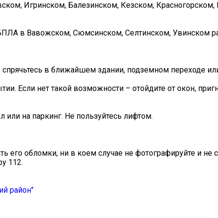
овском, Игринском, Балезинском, Кезском, Красногорском
и БПЛА в Вавожском, Сюмсинском, Селтинском, Увинском р
, спрячьтесь в ближайшем здании, подземном переходе или
ии. Если нет такой возможности – отойдите от окон, пригн
 или на паркинг. Не пользуйтесь лифтом.
ать его обломки, ни в коем случае не фотографируйте и не 
у 112.
ий район"