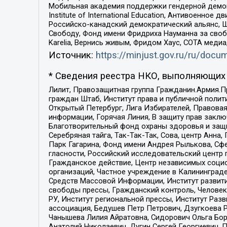
Мобильная академия поддержки гендерной демократи
Institute of International Education, Антивоенн
Российско-канадский демократический альянс, 
Свободу, Фонд имени Фридриха Науманна за свобо
Karelia, Вернись живым, Фридом Хаус, СОТА меди
Источник:
https://minjust.gov.ru/ru/doc
* Сведения реестра НКО, выполняющих 
Лилит, Правозащитная группа Гражданин.Армия.П
граждан Штаб, Институт права и публичной поли
Открытый Петербург, Лига Избирателей, Правова
информации, Горячая Линия, В защиту прав закл
Благотворительный фонд охраны здоровья и защи
Серебряная тайга, Так-Так-Так, Сова, центр Анн
Парк Гагарина, Фонд имени Андрея Рылькова, Сф
гласности, Российский исследовательский центр 
Гражданское действие, Центр независимых соци
организаций, Частное учреждение в Калининград
Средств Массовой Информации, Институт развити
свободы прессы, Гражданский контроль, Человек
РУ, Институт региональной прессы, Институт Ра
ассоциация, Бедушев Петр Петрович, Дзугкоева 
Чанышева Лилия Айратовна, Сидорович Ольга Бори
Анатолий Николаевич, Дугин Сергей Георгиевич, 