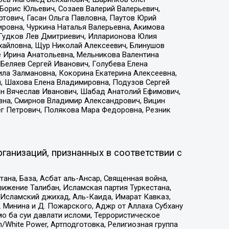
Борис Юльевич, Созаев Валерий Валерьевич,
тович, Гасан Ольга Павловна, Паутов Юрий
ровна, Чуркина Наталья Валерьевна, Акимова
 Гудков Лев Дмитриевич, Илларионова Юлия
ихайловна, Щур Николай Алексеевич, Блинушов
е Ирина Анатольевна, Мельникова Валентина
Беляев Сергей Иванович, Голубева Елена
ила Залмановна, Кокорина Екатерина Алексеевна,
, Шахова Елена Владимировна, Подузов Сергей
ин Вячеслав Иванович, Шабад Анатолий Ефимович,
вна, Смирнов Владимир Александрович, Вицин
ег Петрович, Полякова Мара Федоровна, Резник
ганизаций, признанных в соответствии с
на, База, Асбат аль-Ансар, Священная война,
ижение Талибан, Исламская партия Туркестана,
Исламский джихад, Аль-Каида, Имарат Кавказ,
 Минина и Д. Пожарского, Аджр от Аллаха Субхану
о ба суи давлати исломи, Террористическое
/White Power, Артподготовка, Религиозная группа