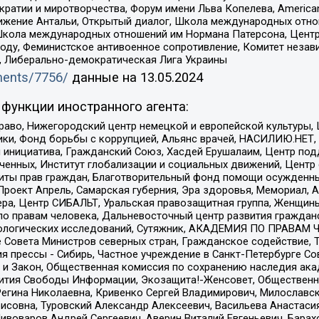
и и миротворчества, Форум имени Льва Копелева, American Counci
ое движение Антальи, Открытый диалог, Школа международных отн
Школа международных отношений им Нормана Патерсона, Центр
ду, Феминистское антивоенное сопротивление, Комитет независ
а, Либерально-демократическая Лига Украины
uments/7756/
данные на
13.05.2024
функции иностранного агента:
раво, Нижегородский центр немецкой и европейской культуры,
тики, Фонд борьбы с коррупцией, Альянс врачей, НАСИЛИЮ.НЕТ,
я инициатива, Гражданский Союз, Хасдей Ерушалаим, Центр по
юченных, Институт глобализации и социальных движений, Цент
ты прав граждан, Благотворительный фонд помощи осужденным
а, Проект Апрель, Самарская губерния, Эра здоровья, Мемориал
ера, Центр СИБАЛЬТ, Уральская правозащитная группа, Женщины
по правам человека, Дальневосточный центр развития гражданс
ологических исследований, Сутяжник, АКАДЕМИЯ ПО ПРАВАМ Ч
е Совета Министров северных стран, Гражданское содействие,
я прессы - Сибирь, Частное учреждение в Санкт-Петербурге С
 и Закон, Общественная комиссия по сохранению наследия ак
звития Свободы Информации, Экозащита!-Женсовет, Общественн
Регина Николаевна, Кривенко Сергей Владимирович, Милославс
совна, Туровский Александр Алексеевич, Васильева Анастасия
Пивоваров Андрей Сергеевич, Аверин Виталий Евгеньевич, Бара