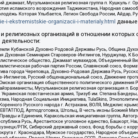
ий джамаат, Мусульманская религиозная группа п. Кушкуль г. 
ртия исламского возрождения Таджикистана, Народная самооб
олодёжь Которая Улыбается, Легион Свобода России, Айдар, Р
ie-i-ekstremistskie-organizacii-i-materialy.html
данные
и религиозных организаций в отношении которых 
 деятельности:
земли Кубанской Духовно Родовой Державы Русь, Община Духо
 Духовная Семинария Староверов-Инглингов, Нурджулар, К Бо
листическое общество, Джамаат мувахидов, Объединенный Вил
иалистическая рабочая партия России, Славянский союз, Форма
ива города Череповца, Духовно-Родовая Держава Русь, Русск
-Инглингов, Русский общенациональный союз, Движение против
 Омская организация общественного политического движения Р
йзрахманисты, Мусульманская религиозная организация п. Бо
краинская повстанческая армия, Тризуб им. Степана Бандеры, Бр
зма, Народная Социальная Инициатива, TulaSkins, Этнополитич
оренного Русского народа г. Астрахани, ВОЛЯ, Меджлис крымс
РЕВТАТПОД, Артподготовка, Штольц, В честь иконы Божией Мате
равды и Единения, Каракольская инициативная группа, Автогра
спублика Русь, Арестантское уголовное единство, Башкорт, Наци
окузнецк/РПК, Сибирский державный союз, Фонд борьбы с кор
округа г. Краснодара, Мужское государство, Народное объедин