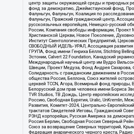
центр защиты окружающей среды и природных ресу
фонд за демократию, Джеймстаунский фонд, Прож
Фалуньгун, Фалуньгун, Коалиция по расследован
Фалуньгун, Пражский гражданский центр, Ассоци
русскоязычных европейцев, Немецко-русский об
России, Компания свободы информации, Проект М
Христианской Церкви, Новое Поколение, Духовн
Институт Саентологических Предприятий, Церков
СВОБОДНЫЙ ИДЕЛЬ-УРАЛ, Ассоциация развития ж
ГРУПА, Фонд имени Генриха Бёлля, Stichting Bellin
Эстонии, Calvert 22 Foundation, Канадский укра
Международный научный центр им Вудро Вильсона
Швеции, Проект Медуза, Фонд Андрея Сахарова, Ф
Солидарность с гражданским движением в России 
общества Россия, Беллона, Союз жителей острово
церквей TCCN, Агора, Всемирный фонд природы, B
Белорусский дом прав человека имени Бориса Зво
TVR Studios, ТВ Дождь, Центр европейских иссл
Россию, Свободная Бурятия, Uralic, UnKremlin, 
Развития, Комитет-2024, Центрально-Европейски
трактатов Свидетелей Иеговы, Гражданский Совет
РЭНД корпорейшн, Русская Америка за демократи
Россия Берлин, Свободная Россия Северный Рейн-В
Союз за возвращение Северных территорий, Крымско
Федерация анархического черного креста, Радио