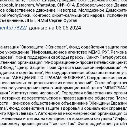
ой области, Проект Штурм, Граждане СССР, Держава Союз Сов
Facebook, Instagram, WhatsApp, СИЧ-С14, Добровольческое Движ
ское общественное движение, Невоград, Молодежное Демократ
ой Республики, Конгресс ойрат-калмыцкого народа, Исполнит
бъединение, ЛГБТ, Я.МЫ Сергей Фургал
uments/7822/
данные на
03.05.2024
Общество с ограниченной ответственностью "Радио Свободная Европа/Радио Свобода", Чешское информационное агентство "MEDIUM-ORIENT", Красноярская региональная общественная организация "Мы против СПИДа", Камалягин Денис Николаевич, Маркелов Сергей Евгеньевич, Пономарев Лев Александрович, Савицкая Людмила Алексеевна, Автономная некоммерческая организация "Центр по работе с проблемой насилия "НАСИЛИЮ.НЕТ", Межрегиональный профессиональный союз работников здравоохранения "Альянс врачей", Юридическое лицо, зарегистрированное в Латвийской Республике, SIA "Medusa Project" (регистрационный номер 40103797863, дата регистрации 10.06.2014), Некоммерческая организация "Фонд по борьбе с коррупцией", Автономная некоммерческая организация "Институт права и публичной политики", Баданин Роман Сергеевич, Гликин Максим Александрович, Железнова Мария Михайловна, Лукьянова Юлия Сергеевна, Маетная Елизавета Витальевна, Маняхин Петр Борисович, Чуракова Ольга Владимировна, Ярош Юлия Петровна, Юридическое лицо "The Insider SIA", зарегистрированное в Риге, Латвийская Республика (дата регистрации 26.06.2015), являющееся администратором доменного имени интернет-издания "The Insider SIA", https://theins.ru, Постернак Алексей Евгеньевич, Рубин Михаил Аркадьевич, Анин Роман Александрович, Юридическое лицо Istories fonds, зарегистрированное в Латвийской Республике (регистрационный номер 50008295751, дата регистрации 24.02.2020), Великовский Дмитрий Александрович, Долинина Ирина Николаевна, Мароховская Алеся Алексеевна, Шлейнов Роман Юрьевич, Шмагун Олеся Валентиновна, Общество с ограниченной ответственностью "Альтаир 2021", Общество с ограниченной ответственностью "Вега 2021", Общество с ограниченной ответственностью "Главный редактор 2021", Общество с ограниченной ответственностью "Ромашки монолит", Важенков Артем Валерьевич, Ивановская областная общественная организация "Центр гендерных исследований", Гурман Юрий Альбертович, Медиапроект "ОВД-Инфо", Егоров Владимир Владимирович, Жилинский Владимир Александрович, Общество с ограниченной ответственностью "ЗП", Иванова София Юрьевна, Карезина Инна Павловна, Кильтау Екатерина Викторовна, Петров Алексей Викторович, Пискунов Сергей Евгеньевич, Смирнов Сергей Сергеевич, Тихонов Михаил Сергеевич, Общество с ограниченной ответственностью "ЖУРНАЛИСТ-ИНОСТРАННЫЙ АГЕНТ", Арапова Галина Юрьевна, Вольтская Татьяна Анатольевна, Американская компания "Mason G.E.S. Anonymous Foundation" (США), являющаяся владельцем интернет-издания https://mnews.world/, Компания "Stichting Bellingcat", зарегистрированная в Нидерландах (дата регистрации 11.07.2018), Захаров Андрей Вячеславович, Клепиковская Екатерина Дмитриевна, Общество с ограниченной ответственностью "МЕМО", Перл Роман Александрович, Симонов Евгений Алексеевич, Соловьева Елена Анатольевна, Сотников Даниил Владимирович, Сурначева Елизавета Дмитриевна, Автономная некоммерческая организация по защите прав человека и информированию населения "Якутия – Наше Мнение", Общество с ограниченной ответственностью "Москоу диджитал медиа", с 26.01.2023 Общество с ограниченной ответственностью "Чайка Белые сады", Ветошкина Валерия Валерьевна, Заговора Максим Александрович, Межрегиональное общественное движение "Российская ЛГБТ - сеть", Оленичев Максим Владимирович, Павлов Иван Юрьевич, Скворцова Елена Сергеевна, Общество с ограниченной ответственностью "Как бы инагент", Кочетков Игорь Викторович, Общество с ограниченной ответственностью "Честные выборы", Еланчик Олег Александрович, Общество с ограниченной ответственностью "Нобелевский призыв", Гималова Регина Эмилевна, Григорьев Андрей Валерьевич, Григорьева Алина Александровна, Ассоциация по содействию защите прав призывников, альтернативнослужащих и военнослужащих "Правозащитная группа "Гражданин.Армия.Право", Хисамова Регина Фаритовна, Автономная некоммерческая организация по реализа