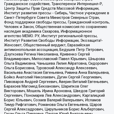
Гражданское содействие, Трансперенси Интернешнл-Р,
Центр Защиты Прав Средств Массовой Информации,
Институт развития прессы - Сибирь, Частное учреждение в
Санкт-Петербурге Совета Министров Северных Стран,
Фонд поддержки свободы прессы, Гражданский контроль,
Человек и Закон, Общественная комиссия по сохранению
наследия академика Сахарова, Информационное
агентство МЕМО. РУ, Институт региональной прессы,
Институт Развития Свободы Информации, Экозащита!-
Женсовет, Общественный вердикт, Евразийская
антимонопольная ассоциация, Бедушев Петр Петрович,
Дзугкоева Регина Николаевна, Кривенко Сергей
Владимирович, Милославский Павел Юрьевич, Шнырова
Ольга Вадимовна, Чанышева Лилия Айратовна, Сидорович
Ольга Борисовна, Туровский Александр Алексеевич,
Васильева Анастасия Евгеньевна, Ривина Анна Валерьевна,
Бойко Анатолий Николаевич, Дугин Сергей Георгиевич,
Пивоваров Андрей Сергеевич, Аверин Виталий Евгеньевич,
Барахоев Магомед Бекханович, Шарипков Олег
Викторович, Мошель Ирина Ароновна, Шведов Григорий
Сергеевич, Пономарев Лев Александрович, Каргалицкий
Борис Юльевич, Созаев Валерий Валерьевич, Исламов
Тимур Рифгатович, Романова Ольга Евгеньевна, Щаров
Сергей Алексадрович, Цирульников Борис Альбертович,
Гасан Ольга Павловна, Паутов Юрий Анатольевич,