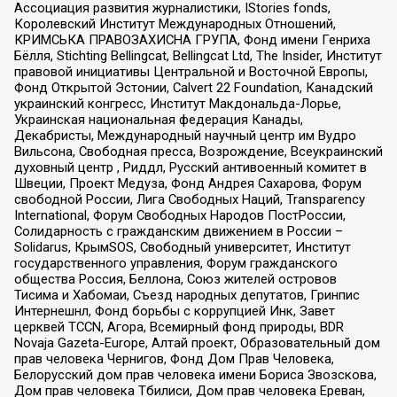
Ассоциация развития журналистики, IStories fonds,
Королевский Институт Международных Отношений,
КРИМСЬКА ПРАВОЗАХИСНА ГРУПА, Фонд имени Генриха
Бёлля, Stichting Bellingcat, Bellingcat Ltd, The Insider, Институт
правовой инициативы Центральной и Восточной Европы,
Фонд Открытой Эстонии, Calvert 22 Foundation, Канадский
украинский конгресс, Институт Макдональда-Лорье,
Украинская национальная федерация Канады,
Декабристы, Международный научный центр им Вудро
Вильсона, Свободная пресса, Возрождение, Всеукраинский
духовный центр , Риддл, Русский антивоенный комитет в
Швеции, Проект Медуза, Фонд Андрея Сахарова, Форум
свободной России, Лига Свободных Наций, Transparеncy
International, Форум Свободных Народов ПостРоссии,
Солидарность с гражданским движением в России –
Solidarus, КрымSOS, Свободный университет, Институт
государственного управления, Форум гражданского
общества Россия, Беллона, Союз жителей островов
Тисима и Хабомаи, Съезд народных депутатов, Гринпис
Интернешнл, Фонд борьбы с коррупцией Инк, Завет
церквей TCCN, Агора, Всемирный фонд природы, BDR
Novaja Gazeta-Europe, Алтай проект, Образовательный дом
прав человека Чернигов, Фонд Дом Прав Человека,
Белорусский дом прав человека имени Бориса Звозскова,
Дом прав человека Тбилиси, Дом прав человека Ереван,