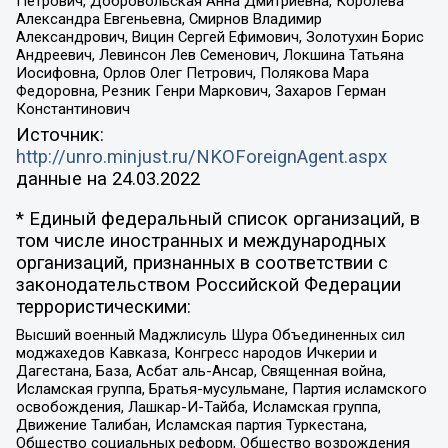
Петрович, Добровольская Анна Дмитриевна, Королева
Александра Евгеньевна, Смирнов Владимир
Александрович, Вицин Сергей Ефимович, Золотухин Борис
Андреевич, Левинсон Лев Семенович, Локшина Татьяна
Иосифовна, Орлов Олег Петрович, Полякова Мара
Федоровна, Резник Генри Маркович, Захаров Герман
Константинович
Источник:
http://unro.minjust.ru/NKOForeignAgent.aspx
данные на
24.03.2022
* Единый федеральный список организаций, в
том числе иностранных и международных
организаций, признанных в соответствии с
законодательством Российской Федерации
террористическими:
Высший военный Маджлисуль Шура Объединенных сил
моджахедов Кавказа, Конгресс народов Ичкерии и
Дагестана, База, Асбат аль-Ансар, Священная война,
Исламская группа, Братья-мусульмане, Партия исламского
освобождения, Лашкар-И-Тайба, Исламская группа,
Движение Талибан, Исламская партия Туркестана,
Общество социальных реформ, Общество возрождения