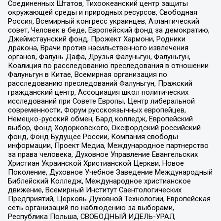
Соединенных Штатов, Тихоокеанский центр защиты
окружающей среды и природных ресурсов, Свободная
Россия, Всемирный конгресс украинцев, Атлантический
совет, Человек в беде, Европейский фонд за демократию,
Джеймстаунский фонд, Прожект Хармони, Родники
дракона, Врачи против насильственного извлечения
органов, Фалунь Дафа, Друзья Фалуньгун, Фалуньгун,
Коалиция по расследованию преследования в отношении
Фалуньгун в Китае, Всемирная организация по
расследованию преследований Фалуньгун, Пражский
гражданский центр, Ассоциация школ политических
исследований при Совете Европы, Центр либеральной
современности, Форум русскоязычных европейцев,
Немецко-русский обмен, Бард колледж, Европейский
выбор, Фонд Ходорковского, Оксфордский российский
фонд, Фонд Будущее России, Компания свободы
информации, Проект Медиа, Международное партнерство
за права человека, Духовное Управление Евангельских
Христиан Украинской Христианской Церкви, Новое
Поколение, Духовное Учебное Заведение Международный
Библейский Колледж, Международное христианское
движение, Всемирный Институт Саентологических
Предприятий, Церковь Духовной Технологии, Европейская
сеть организаций по наблюдению за выборами,
Республика Польша, СВОБОДНЫЙ ИДЕЛЬ-УРАЛ,