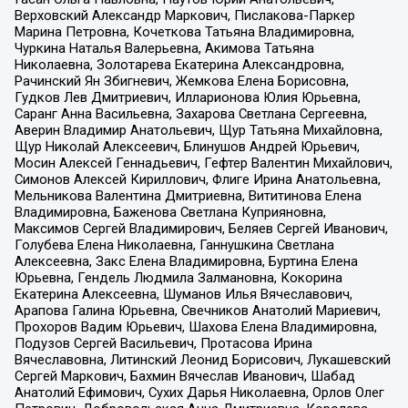
Верховский Александр Маркович, Пислакова-Паркер
Марина Петровна, Кочеткова Татьяна Владимировна,
Чуркина Наталья Валерьевна, Акимова Татьяна
Николаевна, Золотарева Екатерина Александровна,
Рачинский Ян Збигневич, Жемкова Елена Борисовна,
Гудков Лев Дмитриевич, Илларионова Юлия Юрьевна,
Саранг Анна Васильевна, Захарова Светлана Сергеевна,
Аверин Владимир Анатольевич, Щур Татьяна Михайловна,
Щур Николай Алексеевич, Блинушов Андрей Юрьевич,
Мосин Алексей Геннадьевич, Гефтер Валентин Михайлович,
Симонов Алексей Кириллович, Флиге Ирина Анатольевна,
Мельникова Валентина Дмитриевна, Вититинова Елена
Владимировна, Баженова Светлана Куприяновна,
Максимов Сергей Владимирович, Беляев Сергей Иванович,
Голубева Елена Николаевна, Ганнушкина Светлана
Алексеевна, Закс Елена Владимировна, Буртина Елена
Юрьевна, Гендель Людмила Залмановна, Кокорина
Екатерина Алексеевна, Шуманов Илья Вячеславович,
Арапова Галина Юрьевна, Свечников Анатолий Мариевич,
Прохоров Вадим Юрьевич, Шахова Елена Владимировна,
Подузов Сергей Васильевич, Протасова Ирина
Вячеславовна, Литинский Леонид Борисович, Лукашевский
Сергей Маркович, Бахмин Вячеслав Иванович, Шабад
Анатолий Ефимович, Сухих Дарья Николаевна, Орлов Олег