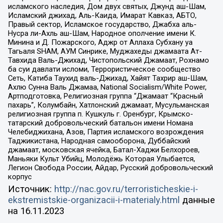
исламского наследия, Дом двух святых, Джунд аш-Шам,
Исламский джихад, Аль-Каида, Имарат Кавказ, АБТО,
Правый сектор, Исламское государство, Джабха аль-
Нусра ли-Ахль аш-Шам, Народное ополчение имени К.
Минина и Д. Пожарского, Аджр от Аллаха Субхану уа
Тагьаля SHAM, АУМ Синрике, Муджахеды джамаата Ат-
Тавхида Валь-Джихад, Чистопольский Джамаат, Рохнамо
ба суи давлати исломи, Террористическое сообщество
Сеть, Катиба Таухид валь-Джихад, Хайят Тахрир аш-Шам,
Ахлю Сунна Валь Джамаа, National Socialism/White Power,
Артподготовка, Религиозная группа “Джамаат “Красный
пахарь”, Колумбайн, Хатлонский джамаат, Мусульманская
религиозная группа п. Кушкуль г. Оренбург, Крымско-
татарский добровольческий батальон имени Номана
Челебиджихана, Азов, Партия исламского возрождения
Таджикистана, Народная самооборона, Дуббайский
джамаат, московская ячейка, Батал-Хаджи Белхороев,
Маньяки Культ Убийц, Молодёжь Которая Улыбается,
Легион Свобода России, Айдар, Русский добровольческий
корпус
Источник:
http://nac.gov.ru/terroristicheskie-i-
ekstremistskie-organizacii-i-materialy.html
данные
на
16.11.2023