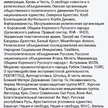
иммиграции, Кровь и Честь, О свободе совести и о
религиозных объединениях, Омская организация
общественного политического движения Русское
национальное единство, Северное Братство, Клуб
Болельщиков Футбольного Клуба Динамо,
Файзрахманисты, Мусульманская религиозная организация
п. Боровский, Община Коренного Русского народа
Щелковского района, Правый сектор, УНА - УНСО,
Украинская повстанческая армия, Тризуб им. Степана
Бандеры, Братство, Белый Крест, Misanthropic division,
Религиозное объединение последователей инглиизма,
Народная Социальная Инициатива, TulaSkins,
Этнополитическое объединение Русские, Русское
национальное объединение Атака, Мечеть Мирмамеда,
Община Коренного Русского народа г. Астрахани, ВОЛЯ,
Меджлис крымскотатарского народа, Рубеж Севера, ТОЙС,
О противодействии экстремистской деятельности,
РЕВТАТПОД, Артподготовка, Штольц, В честь иконы
Божией Матери Державная, Сектор 16, Независимость,
Фирма, Молодежная правозащитная группа МПГ, Курсом
Правды и Единения, Каракольская инициативная группа,
Автоград Крю, Союз Славянских Сил Руси, Алля-Аят,
Благотворительный пансионат Ак Умут, Русская
республика Русь, Арестантское уголовное единство,
Башкорт, Нация и свобода, Нация и свобода, W.H.С., Фалунь