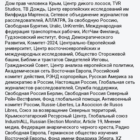
Дом прав человека Крым, Центр дикого лосося, TVR
Studios, ТВ Дождь, Центр европейских исследований им
Вилфрида Мартенса, Сетевое объединение журналистов
расследователей, АЛЛАТРА, За свободную Россию,
Свободная Бурятия, Uralic, UnKremlin, Международная
федерация транспортных рабочих, ИстЧам Финланд,
Гудзоновский институт, Фонд Демократического
Развития, Комитет-2024, Центрально-Европейский
университет, Центр восточноевропейских и
международных исследований, Общество Сторожевой
башни, Библии и трактатов Свидетелей Иеговы,
Гражданский Совет, Центр анализа европейской политики,
Академическая сеть Восточная Европа, Российский
комитет действия, РЭНД корпорейшн, Русская Америка за
демократию в России, Настоящая Россия, Глобальная сеть
журналистов-расследователей, Служба поддержки,
Свободная Россия Берлин, Свободная Россия Северный
Рейн-Вестфалия, Фонд глобальной помощи, Антивоенный
комитет России, Russie-Libertes, La Asocicion de Rusos
Libres, Союз за возвращение Северных территорий,
Крымскотатарский Ресурсный Центр, Глобальный союз
IndustriALL, Russian Election Monitor, Article 19, Мнение
медиа, Федерация анархического черного креста, Радио
Свободная Европа, Германское общество изучения
Восточной Европы, Фонд имени Фридриха Эберта, XZ