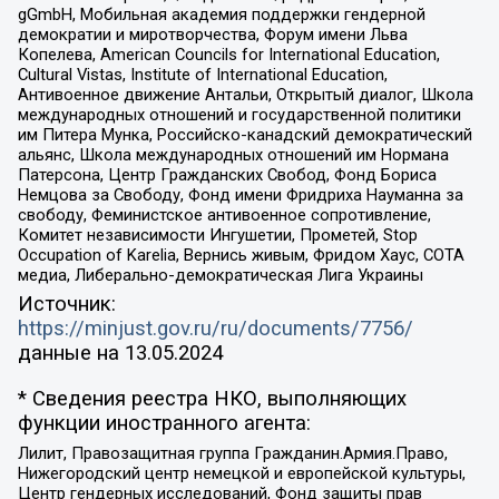
gGmbH, Мобильная академия поддержки гендерной
демократии и миротворчества, Форум имени Льва
Копелева, American Councils for International Education,
Cultural Vistas, Institute of International Education,
Антивоенное движение Антальи, Открытый диалог, Школа
международных отношений и государственной политики
им Питера Мунка, Российско-канадский демократический
альянс, Школа международных отношений им Нормана
Патерсона, Центр Гражданских Свобод, Фонд Бориса
Немцова за Свободу, Фонд имени Фридриха Науманна за
свободу, Феминистское антивоенное сопротивление,
Комитет независимости Ингушетии, Прометей, Stop
Occupation of Karelia, Вернись живым, Фридом Хаус, СОТА
медиа, Либерально-демократическая Лига Украины
Источник:
https://minjust.gov.ru/ru/documents/7756/
данные на
13.05.2024
* Сведения реестра НКО, выполняющих
функции иностранного агента:
Лилит, Правозащитная группа Гражданин.Армия.Право,
Нижегородский центр немецкой и европейской культуры,
Центр гендерных исследований, Фонд защиты прав