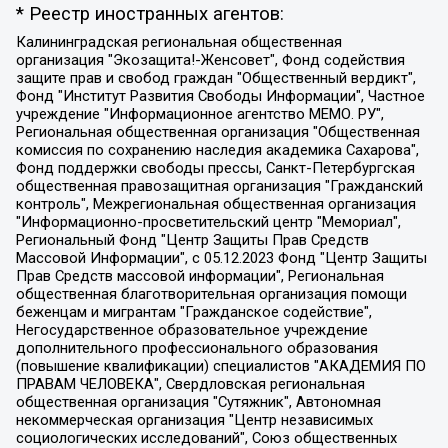
* Реестр иностранных агентов:
Калининградская региональная общественная организация "Экозащита!-Женсовет", Фонд содействия защите прав и свобод граждан "Общественный вердикт", Фонд "Институт Развития Свободы Информации", Частное учреждение "Информационное агентство МЕМО. РУ", Региональная общественная организация "Общественная комиссия по сохранению наследия академика Сахарова", Фонд поддержки свободы прессы, Санкт-Петербургская общественная правозащитная организация "Гражданский контроль", Межрегиональная общественная организация "Информационно-просветительский центр "Мемориал", Региональный Фонд "Центр Защиты Прав Средств Массовой Информации", с 05.12.2023 Фонд "Центр Защиты Прав Средств массовой информации", Региональная общественная благотворительная организация помощи беженцам и мигрантам "Гражданское содействие", Негосударственное образовательное учреждение дополнительного профессионального образования (повышение квалификации) специалистов "АКАДЕМИЯ ПО ПРАВАМ ЧЕЛОВЕКА", Свердловская региональная общественная организация "Сутяжник", Автономная некоммерческая организация "Центр независимых социологических исследований", Союз общественных объединений "Российский исследовательский центр по правам человека", Региональное общественное учреждение научно-информационный центр "МЕМОРИАЛ", Некоммерческая организация "Фонд защиты гласности", Автономная некоммерческая организация "Институт прав человека", Городская общественная организация "Екатеринбургское общество "МЕМОРИАЛ", Городская общественная организация "Рязанское историко-просветительское и правозащитное общество "Мемориал" (Рязанский Мемориал), Челябинский региональный орган общественной самодеятельности – женское общественное объединение "Женщины Евразии", Челябинский региональный орган общественной самодеятельности "Уральская правозащитная группа", Фонд содействия защите здоровья и социальной справедливости имени Андрея Рылькова, Автономная Некоммерческая Организация "Аналитический Центр Юрия Левады", Автономная некоммерческая организация социальной поддержки населения "Проект Апрель", Региональная общественная организация помощи женщинам и детям, находящимся в кризисной ситуации "Информационно-методический центр "Анна", Фонд содействия развитию массовых коммуникаций и правовому просвещению "Так-так-Так", Фонд содействия устойчивому развитию "Серебряная тайга", Свердловский региональный общественный фонд социальных проектов "Новое время", "Idel.Реалии", Кавказ.Реалии, Крым.Реалии, Телеканал Настоящее Время, Татаро-башкирская служба Радио Свобода (Azatliq Radiosi), Радио Свободная Европа/Радио Свобода (PCE/PC), "Сибирь.Реалии", "Фактограф", Благотворительный фонд помощи осужденным и их семьям, Автономная некоммерческая организация "Институт глобализации и социальных движений", Фонд "В защиту прав заключенных", Частное учреждение "Центр поддержки и содействия развитию средств массовой информации", Пензенский региональный общественный благотворительный фонд "Гражданский союз", "Север.Реалии", Некоммерческая организация Фонд "Правовая инициатива", Общество с ограниченной ответственностью "Радио Свободная Европа/Радио Свобода", Чешское информационное агентство "MEDIUM-ORIENT", Красноярская региональная общественная организация "Мы против СПИДа", Камалягин Денис Николаевич, Маркелов Сергей Евгеньевич, Пономарев Лев Александрович, Савицкая Людмила Алексеевна, Автономная некоммерческая организация "Центр по работе с проблемой насилия "НАСИЛИЮ.НЕТ", Межрегиональный профессиональный союз работников здравоохранения "Альянс врачей", Юридическое лицо, зарегистрированное в Латвийской Республике, SIA "Medusa Project" (регистрационный номер 40103797863, дата регистрации 10.06.2014), Некоммерческая организация "Фонд по борьбе с коррупцией", Автономная некоммерческая организация "Институт права и публичной политики", Баданин Роман Сергеевич, Гликин Максим Александрович, Железнова Мария Михайловна, Лукьянова Юлия Сергеевна, Маетная Елизавета Витальевна, Маняхин Петр Борисович, Чуракова Ольга Владимировна, Ярош Юлия Петровна, Юридическое лицо "The Insider SIA", зарегистрированное в Риге, Латвийская Республика (дата регистрации 26.06.2015), являющееся администратором доменного имени интернет-издания "The Insider SIA", https://theins.ru, Постернак Алексей Евгеньевич, Рубин Михаил Аркадьевич, Анин Роман Александрович, Юридическое лицо Istories fonds, зарегистрированное в Латвийской Республике (регистрационный номер 50008295751, дата регистрации 24.02.2020), Великовский Дмитрий Александрович, Долинина Ирина Николаевна, Мароховская Алеся Алексеевна, Шлейнов Роман Юрьевич, Шмагун Олеся Валентиновна, Общество с ограниченной ответственностью "Альтаир 2021", Общество с ограниченной ответственностью "Вега 2021", Общество с ограниченной ответственностью "Главный редактор 2021", Общество с ограниченной ответственностью "Ромашки монолит", Важенков Артем Валерьевич, Ивановская областная общественная организация "Центр гендерных исследований", Гурман Юрий Альбертович, Медиапроект "ОВД-Инфо", Егоров Владимир Владимирович, Жилинский Владимир Александрович, Общество с ограниченной ответственностью "ЗП", Иванова София Юрьевна, Карезина Инна Павловна, Кильтау Екатерина Викторовна, Петров Алексей Викторович, Пискунов Сергей Евгеньевич, Смирнов Сергей Сергеевич, Тихонов Михаил Сергеевич, Общество с ограниченной ответственностью "ЖУРНАЛИСТ-ИНОСТРАННЫЙ АГЕНТ", Арапова Галина Юрьевна, Вольтская Татьяна Анатольевна, Американская компания "Mason G.E.S. Anonymous Foundation" (США), являющаяся владельцем интернет-издания https://mnews.world/, Компания "Stichting Bellingcat", зарегистрированная в Нидерландах (дата регистрации 11.07.2018), Захаров Андрей Вячеславович, Клепиковская Екатерина Дмитриевна, Общество с ограниченной ответственностью "МЕМО", Перл Роман Александрович, Симонов Евгений Алексеевич, Соловьева Елена Анатольевна, Сотников Даниил Владимирович, Сурначева Елизавета Дмитриевна, Автономная некоммерческая организация по защите прав человека и информированию населения "Якутия – Наше Мнение", Общество с ограниченной ответственностью "Москоу диджитал медиа", с 26.01.2023 Общество с ограниченной ответственностью "Чайка Белые сады", Ветошкина Валерия Валерьевна, Заговора Максим Александрович, Межрегиональное общественное движение "Российская ЛГБТ - сеть", Оленичев Максим Владимирович, Павлов Иван Юрьевич, Скворцова Елена Сергеевна, Общество с ограниченной ответственностью "Как бы инагент", Кочетков Игорь Викторович, Общество с ограниченной ответственностью "Честные выборы", Еланчик Олег Александрович, Общество с ограниченной ответственностью "Нобелевский призыв", Гималова Регина Эмилевна, Григорьев Андрей Валерьевич, Григорьева Алина Александровна, Ассоциация по содействию защите прав призывников, альтернативнослужащих и военнослужащих "Правозащитная группа "Гражданин.Армия.Право", Хисамова Регина Фаритовна, Автономная некоммерческая организация по реализации социально-правовых программ "Лилит", Дальневосточное общественное движение "Маяк", Санкт-Петербургская ЛГБТ-инициативная группа "Выход", Инициативная группа ЛГБТ+ "Реверс", Алексеев Андрей Викторович, Бекбулатова Таисия Львовна, Беляев Иван Михайлович, Владыкина Елена Сергеевна, Гельман Марат Александрович, Никульшина Вероника Юрьевна, Толоконникова Надежда Андреевна, Шендерович Виктор Анатольевич, Общество с ограниченной ответственностью "Данное сообщение", Общество с ограниченной ответственностью Издательский дом "Новая глава", Айнбиндер Александра Александровна, Московский комьюнити-центр для ЛГБТ+инициатив, Благотворительный фонд развития филантропии, Deutsche Welle (Германия, Kurt-Schumacher-Strasse 3, 53113 Bonn), Борзунова Мария Михайловна, Воробьев Виктор Викторович, Голубева Анна Львовна, Константинова Алла Михайловна, Малкова Ирина Владимировна, Мурадов Мурад Абдулгалимович, Осетинская Елизавета Николаевна, Понасенков Евгений Николаевич, Ганапольский Матвей Юрьевич, Киселев Евгений Алексеевич, Борухович Ирина Григорьевна, Дремин Иван Тимофеевич, Дубровский Дмитрий Викторович, Красноярская региональная общественная организация поддержки и развития альтернативных образовательных технологий и межкультурных коммуникаций "ИНТЕРРА", Маяковская Екатерина Алексеевна, Фейгин Марк Захарович, Филимонов Андрей Викторович, Дзугкоева Регина Николаевна, Доброхотов Роман Александрович, Дудь Юрий Александрович, Елкин Сергей Владимирович, Кругликов Кирилл Игоревич, Сабунаева Мария Леонидовна, Семенов Алексей Владимирович, Шаинян Карен Багратович, Шульман Екатерина Михайловна, Асафьев Артур Валерьевич, Вахштайн Виктор Семенович, Венедиктов Алексей Алексеевич, Лушникова Екатерина Евгеньевна, Волков Леонид Михайлович, Невзоров Александр Глебович, Пархоменко Сергей Борисович, Сироткин Ярослав Николаевич, Кара-Мурза Владимир Владимирович, Баранова Наталья Владимировна, Гозман Леонид Яковлевич, Кагарлицкий Борис Юльевич, Климарев Михаил Валерьевич, Милов Владимир Станиславович, Автономная некоммерческая организация Краснодарский центр современного искусства "Типография", Моргенштерн Алишер Тагирович, Соболь Любовь Эдуардовна, Общество с ограниченной ответственностью "ЛИЗА НОРМ", Каспаров Гарри Кимович, Ходорковский Михаил Борисович, Общество с ограниченной ответственностью "Апрельские тезисы", Данилович Ирина Брониславовна, Кашин Олег Владимирович, Петров Николай Владимирович, Пивоваров Алексей Владимирович, Соколов Михаил Владимирович, Цветкова Юлия Владимировна, Чичваркин Евгений Александрович, Комитет против пыток/Команда против пыток, Общество с ограниченной ответственностью "Первый научный", Общество с ограниченной ответственностью "Вертолет и ко", Белоцерковская Вероника Борисовна, Кац Максим Евгеньевич, Лазарева Татьяна Юрьевна, Шаведдинов Руслан Табризович, Яшин Илья Валерьевич, Общество с ограниченной ответственностью "Иноагент ААВ", Алешковский Дмитрий Петрович, Альбац Евгения Марковна, Быков Дмитрий Львович, Галямина Юлия Евгеньевна, Лойко Сергей Леонидович, Мартынов Кирилл Константинович, Медведев Сергей Александрович, Крашенинников Федор Геннадиевич, Гордеева Катерина Вл