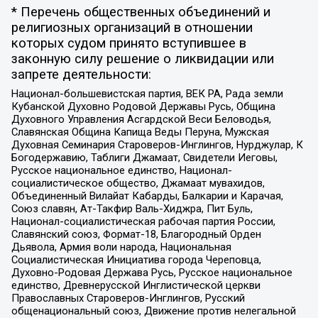
* Перечень общественных объединений и
религиозных организаций в отношении
которых судом принято вступившее в
законную силу решение о ликвидации или
запрете деятельности:
Национал-большевистская партия, ВЕК РА, Рада земли
Кубанской Духовно Родовой Державы Русь, Община
Духовного Управления Асгардской Веси Беловодья,
Славянская Община Капища Веды Перуна, Мужская
Духовная Семинария Староверов-Инглингов, Нурджулар, К
Богодержавию, Таблиги Джамаат, Свидетели Иеговы,
Русское национальное единство, Национал-
социалистическое общество, Джамаат мувахидов,
Объединенный Вилайат Кабарды, Балкарии и Карачая,
Союз славян, Ат-Такфир Валь-Хиджра, Пит Буль,
Национал-социалистическая рабочая партия России,
Славянский союз, Формат-18, Благородный Орден
Дьявола, Армия воли народа, Национальная
Социалистическая Инициатива города Череповца,
Духовно-Родовая Держава Русь, Русское национальное
единство, Древнерусской Инглистической церкви
Православных Староверов-Инглингов, Русский
общенациональный союз, Движение против нелегальной