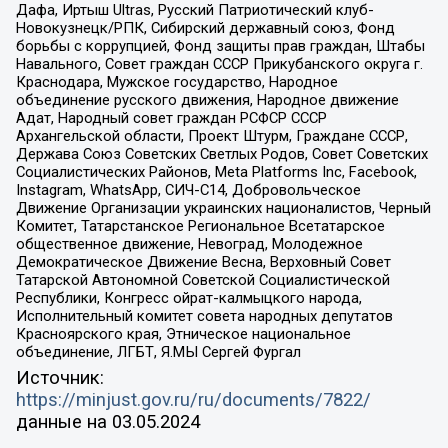
Дафа, Иртыш Ultras, Русский Патриотический клуб-
Новокузнецк/РПК, Сибирский державный союз, Фонд
борьбы с коррупцией, Фонд защиты прав граждан, Штабы
Навального, Совет граждан СССР Прикубанского округа г.
Краснодара, Мужское государство, Народное
объединение русского движения, Народное движение
Адат, Народный совет граждан РСФСР СССР
Архангельской области, Проект Штурм, Граждане СССР,
Держава Союз Советских Светлых Родов, Совет Советских
Социалистических Районов, Meta Platforms Inc, Facebook,
Instagram, WhatsApp, СИЧ-С14, Добровольческое
Движение Организации украинских националистов, Черный
Комитет, Татарстанское Региональное Всетатарское
общественное движение, Невоград, Молодежное
Демократическое Движение Весна, Верховный Совет
Татарской Автономной Советской Социалистической
Республики, Конгресс ойрат-калмыцкого народа,
Исполнительный комитет совета народных депутатов
Красноярского края, Этническое национальное
объединение, ЛГБТ, Я.МЫ Сергей Фургал
Источник:
https://minjust.gov.ru/ru/documents/7822/
данные на
03.05.2024