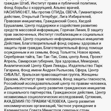
граждан Штаб, Институт права и публичной политики,
Фонд борьбы с коррупцией, Альянс врачей,
НАСИЛИЮ.НЕТ, Мы против СПИДа, СВЕЧА, Гуманитарное
действие, Открытый Петербург, Лига Избирателей,
Правовая инициатива, Гражданский Союз, Хасдей
Ерушалаим, Центр поддержки и содействия развитию
средств массовой информации, Горячая Линия, В защиту
прав заключенных, Институт глобализации и социальных
движений, Центр социально-информационных инициатив
Действие, Благотворительный фонд охраны здоровья и
защиты прав граждан, Благотворительный фонд помощи
осужденным и их семьям, Фонд Тольятти, Новое время,
Серебряная тайга, Так-Так-Так, Сова, центр Анна, Проект
Апрель, Самарская губерния, Эра здоровья, Мемориал,
Аналитический Центр Юрия Левады, Издательство Парк
Гагарина, Фонд имени Андрея Рылькова, Сфера, Центр
СИБАЛЬТ, Уральская правозащитная группа, Женщины
Евразии, Институт прав человека, Фонд защиты гласности,
Российский исследовательский центр по правам человека,
Дальневосточный центр развития гражданских инициатив
и социального партнерства, Гражданское действие, Центр
независимых социологических исследований, Сутяжник,
АКАДЕМИЯ ПО ПРАВАМ ЧЕЛОВЕКА, Центр развития
некоммерческих организаций, Частное учреждение в
Калининграде Совета Министров северных стран,