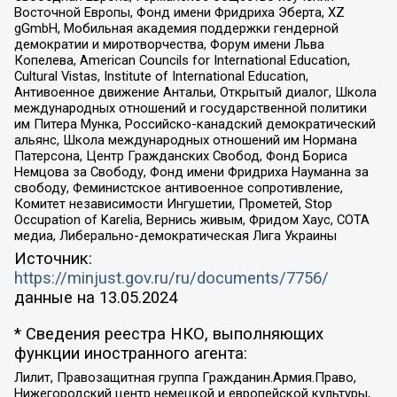
Восточной Европы, Фонд имени Фридриха Эберта, XZ
gGmbH, Мобильная академия поддержки гендерной
демократии и миротворчества, Форум имени Льва
Копелева, American Councils for International Education,
Cultural Vistas, Institute of International Education,
Антивоенное движение Антальи, Открытый диалог, Школа
международных отношений и государственной политики
им Питера Мунка, Российско-канадский демократический
альянс, Школа международных отношений им Нормана
Патерсона, Центр Гражданских Свобод, Фонд Бориса
Немцова за Свободу, Фонд имени Фридриха Науманна за
свободу, Феминистское антивоенное сопротивление,
Комитет независимости Ингушетии, Прометей, Stop
Occupation of Karelia, Вернись живым, Фридом Хаус, СОТА
медиа, Либерально-демократическая Лига Украины
Источник:
https://minjust.gov.ru/ru/documents/7756/
данные на
13.05.2024
* Сведения реестра НКО, выполняющих
функции иностранного агента:
Лилит, Правозащитная группа Гражданин.Армия.Право,
Нижегородский центр немецкой и европейской культуры,