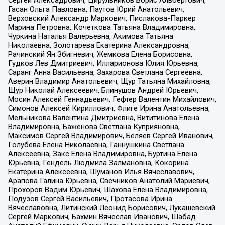
Гасан Ольга Павловна, Паутов Юрий Анатольевич,
Верховский Александр Маркович, Пислакова-Паркер
Марина Петровна, Кочеткова Татьяна Владимировна,
Чуркина Наталья Валерьевна, Акимова Татьяна
Николаевна, Золотарева Екатерина Александровна,
Рачинский Ян Збигневич, Жемкова Елена Борисовна,
Гудков Лев Дмитриевич, Илларионова Юлия Юрьевна,
Саранг Анна Васильевна, Захарова Светлана Сергеевна,
Аверин Владимир Анатольевич, Щур Татьяна Михайловна,
Щур Николай Алексеевич, Блинушов Андрей Юрьевич,
Мосин Алексей Геннадьевич, Гефтер Валентин Михайлович,
Симонов Алексей Кириллович, Флиге Ирина Анатольевна,
Мельникова Валентина Дмитриевна, Вититинова Елена
Владимировна, Баженова Светлана Куприяновна,
Максимов Сергей Владимирович, Беляев Сергей Иванович,
Голубева Елена Николаевна, Ганнушкина Светлана
Алексеевна, Закс Елена Владимировна, Буртина Елена
Юрьевна, Гендель Людмила Залмановна, Кокорина
Екатерина Алексеевна, Шуманов Илья Вячеславович,
Арапова Галина Юрьевна, Свечников Анатолий Мариевич,
Прохоров Вадим Юрьевич, Шахова Елена Владимировна,
Подузов Сергей Васильевич, Протасова Ирина
Вячеславовна, Литинский Леонид Борисович, Лукашевский
Сергей Маркович, Бахмин Вячеслав Иванович, Шабад