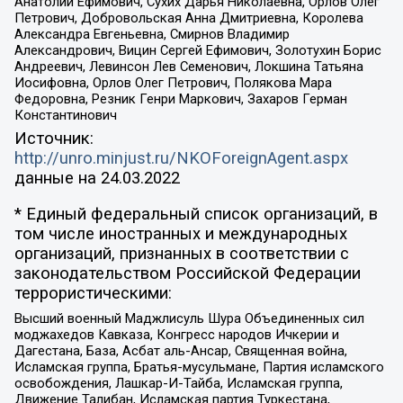
Анатолий Ефимович, Сухих Дарья Николаевна, Орлов Олег
Петрович, Добровольская Анна Дмитриевна, Королева
Александра Евгеньевна, Смирнов Владимир
Александрович, Вицин Сергей Ефимович, Золотухин Борис
Андреевич, Левинсон Лев Семенович, Локшина Татьяна
Иосифовна, Орлов Олег Петрович, Полякова Мара
Федоровна, Резник Генри Маркович, Захаров Герман
Константинович
Источник:
http://unro.minjust.ru/NKOForeignAgent.aspx
данные на
24.03.2022
* Единый федеральный список организаций, в
том числе иностранных и международных
организаций, признанных в соответствии с
законодательством Российской Федерации
террористическими:
Высший военный Маджлисуль Шура Объединенных сил
моджахедов Кавказа, Конгресс народов Ичкерии и
Дагестана, База, Асбат аль-Ансар, Священная война,
Исламская группа, Братья-мусульмане, Партия исламского
освобождения, Лашкар-И-Тайба, Исламская группа,
Движение Талибан, Исламская партия Туркестана,