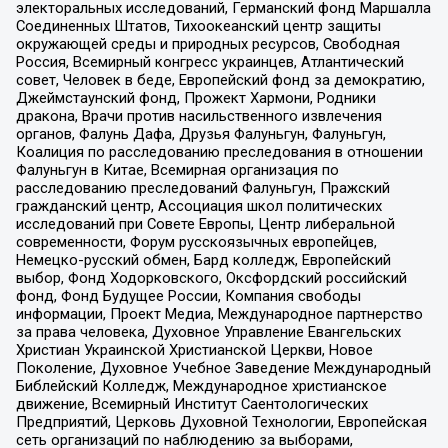
электоральных исследований, Германский фонд Маршалла
Соединенных Штатов, Тихоокеанский центр защиты
окружающей среды и природных ресурсов, Свободная
Россия, Всемирный конгресс украинцев, Атлантический
совет, Человек в беде, Европейский фонд за демократию,
Джеймстаунский фонд, Прожект Хармони, Родники
дракона, Врачи против насильственного извлечения
органов, Фалунь Дафа, Друзья Фалуньгун, Фалуньгун,
Коалиция по расследованию преследования в отношении
Фалуньгун в Китае, Всемирная организация по
расследованию преследований Фалуньгун, Пражский
гражданский центр, Ассоциация школ политических
исследований при Совете Европы, Центр либеральной
современности, Форум русскоязычных европейцев,
Немецко-русский обмен, Бард колледж, Европейский
выбор, Фонд Ходорковского, Оксфордский российский
фонд, Фонд Будущее России, Компания свободы
информации, Проект Медиа, Международное партнерство
за права человека, Духовное Управление Евангельских
Христиан Украинской Христианской Церкви, Новое
Поколение, Духовное Учебное Заведение Международный
Библейский Колледж, Международное христианское
движение, Всемирный Институт Саентологических
Предприятий, Церковь Духовной Технологии, Европейская
сеть организаций по наблюдению за выборами,