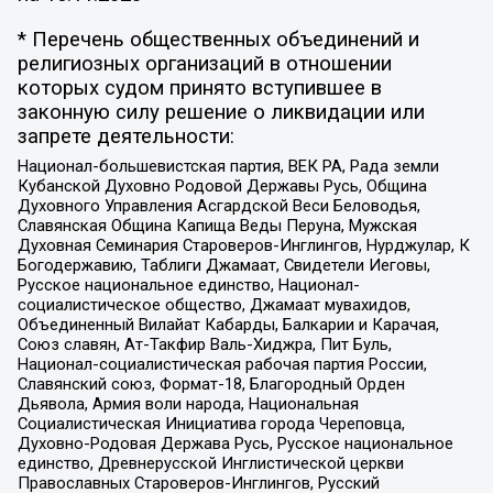
* Перечень общественных объединений и
религиозных организаций в отношении
которых судом принято вступившее в
законную силу решение о ликвидации или
запрете деятельности:
Национал-большевистская партия, ВЕК РА, Рада земли
Кубанской Духовно Родовой Державы Русь, Община
Духовного Управления Асгардской Веси Беловодья,
Славянская Община Капища Веды Перуна, Мужская
Духовная Семинария Староверов-Инглингов, Нурджулар, К
Богодержавию, Таблиги Джамаат, Свидетели Иеговы,
Русское национальное единство, Национал-
социалистическое общество, Джамаат мувахидов,
Объединенный Вилайат Кабарды, Балкарии и Карачая,
Союз славян, Ат-Такфир Валь-Хиджра, Пит Буль,
Национал-социалистическая рабочая партия России,
Славянский союз, Формат-18, Благородный Орден
Дьявола, Армия воли народа, Национальная
Социалистическая Инициатива города Череповца,
Духовно-Родовая Держава Русь, Русское национальное
единство, Древнерусской Инглистической церкви
Православных Староверов-Инглингов, Русский