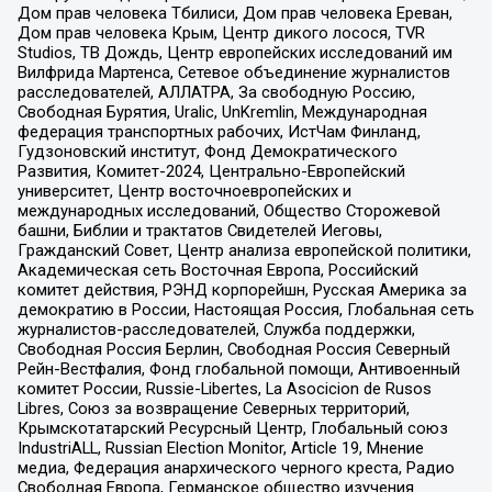
Дом прав человека Тбилиси, Дом прав человека Ереван,
Дом прав человека Крым, Центр дикого лосося, TVR
Studios, ТВ Дождь, Центр европейских исследований им
Вилфрида Мартенса, Сетевое объединение журналистов
расследователей, АЛЛАТРА, За свободную Россию,
Свободная Бурятия, Uralic, UnKremlin, Международная
федерация транспортных рабочих, ИстЧам Финланд,
Гудзоновский институт, Фонд Демократического
Развития, Комитет-2024, Центрально-Европейский
университет, Центр восточноевропейских и
международных исследований, Общество Сторожевой
башни, Библии и трактатов Свидетелей Иеговы,
Гражданский Совет, Центр анализа европейской политики,
Академическая сеть Восточная Европа, Российский
комитет действия, РЭНД корпорейшн, Русская Америка за
демократию в России, Настоящая Россия, Глобальная сеть
журналистов-расследователей, Служба поддержки,
Свободная Россия Берлин, Свободная Россия Северный
Рейн-Вестфалия, Фонд глобальной помощи, Антивоенный
комитет России, Russie-Libertes, La Asocicion de Rusos
Libres, Союз за возвращение Северных территорий,
Крымскотатарский Ресурсный Центр, Глобальный союз
IndustriALL, Russian Election Monitor, Article 19, Мнение
медиа, Федерация анархического черного креста, Радио
Свободная Европа, Германское общество изучения