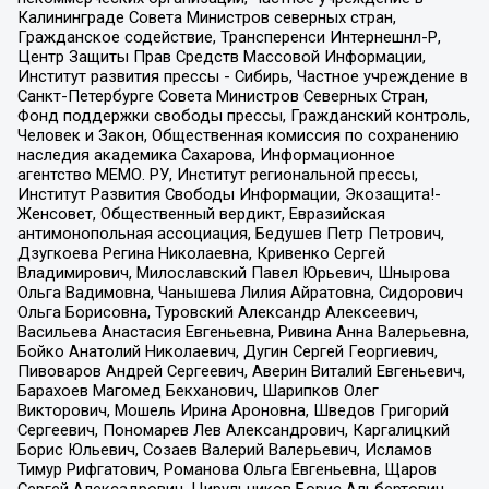
Калининграде Совета Министров северных стран,
Гражданское содействие, Трансперенси Интернешнл-Р,
Центр Защиты Прав Средств Массовой Информации,
Институт развития прессы - Сибирь, Частное учреждение в
Санкт-Петербурге Совета Министров Северных Стран,
Фонд поддержки свободы прессы, Гражданский контроль,
Человек и Закон, Общественная комиссия по сохранению
наследия академика Сахарова, Информационное
агентство МЕМО. РУ, Институт региональной прессы,
Институт Развития Свободы Информации, Экозащита!-
Женсовет, Общественный вердикт, Евразийская
антимонопольная ассоциация, Бедушев Петр Петрович,
Дзугкоева Регина Николаевна, Кривенко Сергей
Владимирович, Милославский Павел Юрьевич, Шнырова
Ольга Вадимовна, Чанышева Лилия Айратовна, Сидорович
Ольга Борисовна, Туровский Александр Алексеевич,
Васильева Анастасия Евгеньевна, Ривина Анна Валерьевна,
Бойко Анатолий Николаевич, Дугин Сергей Георгиевич,
Пивоваров Андрей Сергеевич, Аверин Виталий Евгеньевич,
Барахоев Магомед Бекханович, Шарипков Олег
Викторович, Мошель Ирина Ароновна, Шведов Григорий
Сергеевич, Пономарев Лев Александрович, Каргалицкий
Борис Юльевич, Созаев Валерий Валерьевич, Исламов
Тимур Рифгатович, Романова Ольга Евгеньевна, Щаров
Сергей Алексадрович, Цирульников Борис Альбертович,