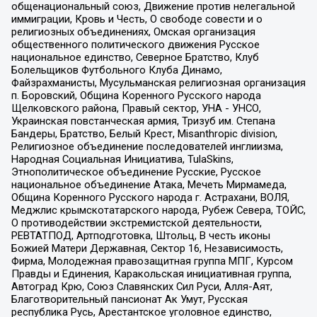
общенациональный союз, Движение против нелегальной
иммиграции, Кровь и Честь, О свободе совести и о
религиозных объединениях, Омская организация
общественного политического движения Русское
национальное единство, Северное Братство, Клуб
Болельщиков Футбольного Клуба Динамо,
Файзрахманисты, Мусульманская религиозная организация
п. Боровский, Община Коренного Русского народа
Щелковского района, Правый сектор, УНА - УНСО,
Украинская повстанческая армия, Тризуб им. Степана
Бандеры, Братство, Белый Крест, Misanthropic division,
Религиозное объединение последователей инглиизма,
Народная Социальная Инициатива, TulaSkins,
Этнополитическое объединение Русские, Русское
национальное объединение Атака, Мечеть Мирмамеда,
Община Коренного Русского народа г. Астрахани, ВОЛЯ,
Меджлис крымскотатарского народа, Рубеж Севера, ТОЙС,
О противодействии экстремистской деятельности,
РЕВТАТПОД, Артподготовка, Штольц, В честь иконы
Божией Матери Державная, Сектор 16, Независимость,
Фирма, Молодежная правозащитная группа МПГ, Курсом
Правды и Единения, Каракольская инициативная группа,
Автоград Крю, Союз Славянских Сил Руси, Алля-Аят,
Благотворительный пансионат Ак Умут, Русская
республика Русь, Арестантское уголовное единство,