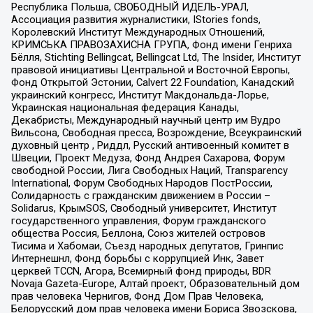
Республика Польша, СВОБОДНЫЙ ИДЕЛЬ-УРАЛ,
Ассоциация развития журналистики, IStories fonds,
Королевский Институт Международных Отношений,
КРИМСЬКА ПРАВОЗАХИСНА ГРУПА, Фонд имени Генриха
Бёлля, Stichting Bellingcat, Bellingcat Ltd, The Insider, Институт
правовой инициативы Центральной и Восточной Европы,
Фонд Открытой Эстонии, Calvert 22 Foundation, Канадский
украинский конгресс, Институт Макдональда-Лорье,
Украинская национальная федерация Канады,
Декабристы, Международный научный центр им Вудро
Вильсона, Свободная пресса, Возрождение, Всеукраинский
духовный центр , Риддл, Русский антивоенный комитет в
Швеции, Проект Медуза, Фонд Андрея Сахарова, Форум
свободной России, Лига Свободных Наций, Transparеncy
International, Форум Свободных Народов ПостРоссии,
Солидарность с гражданским движением в России –
Solidarus, КрымSOS, Свободный университет, Институт
государственного управления, Форум гражданского
общества Россия, Беллона, Союз жителей островов
Тисима и Хабомаи, Съезд народных депутатов, Гринпис
Интернешнл, Фонд борьбы с коррупцией Инк, Завет
церквей TCCN, Агора, Всемирный фонд природы, BDR
Novaja Gazeta-Europe, Алтай проект, Образовательный дом
прав человека Чернигов, Фонд Дом Прав Человека,
Белорусский дом прав человека имени Бориса Звозскова,