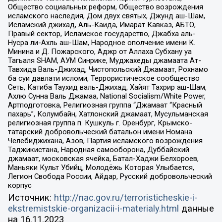
Общество социальных реформ, Общество возрождения
исламского наследия, Дом двух святых, Джунд аш-Шам,
Исламский джихад, Аль-Каида, Имарат Кавказ, АБТО,
Правый сектор, Исламское государство, Джабха аль-
Нусра ли-Ахль аш-Шам, Народное ополчение имени К.
Минина и Д. Пожарского, Аджр от Аллаха Субхану уа
Тагьаля SHAM, АУМ Синрике, Муджахеды джамаата Ат-
Тавхида Валь-Джихад, Чистопольский Джамаат, Рохнамо
ба суи давлати исломи, Террористическое сообщество
Сеть, Катиба Таухид валь-Джихад, Хайят Тахрир аш-Шам,
Ахлю Сунна Валь Джамаа, National Socialism/White Power,
Артподготовка, Религиозная группа “Джамаат “Красный
пахарь”, Колумбайн, Хатлонский джамаат, Мусульманская
религиозная группа п. Кушкуль г. Оренбург, Крымско-
татарский добровольческий батальон имени Номана
Челебиджихана, Азов, Партия исламского возрождения
Таджикистана, Народная самооборона, Дуббайский
джамаат, московская ячейка, Батал-Хаджи Белхороев,
Маньяки Культ Убийц, Молодёжь Которая Улыбается,
Легион Свобода России, Айдар, Русский добровольческий
корпус
Источник:
http://nac.gov.ru/terroristicheskie-i-
ekstremistskie-organizacii-i-materialy.html
данные
на
16.11.2023