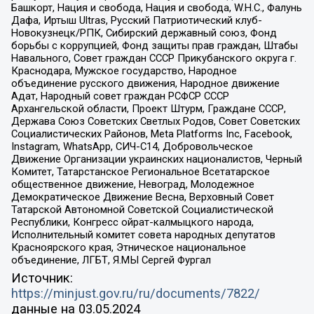
Башкорт, Нация и свобода, Нация и свобода, W.H.С., Фалунь
Дафа, Иртыш Ultras, Русский Патриотический клуб-
Новокузнецк/РПК, Сибирский державный союз, Фонд
борьбы с коррупцией, Фонд защиты прав граждан, Штабы
Навального, Совет граждан СССР Прикубанского округа г.
Краснодара, Мужское государство, Народное
объединение русского движения, Народное движение
Адат, Народный совет граждан РСФСР СССР
Архангельской области, Проект Штурм, Граждане СССР,
Держава Союз Советских Светлых Родов, Совет Советских
Социалистических Районов, Meta Platforms Inc, Facebook,
Instagram, WhatsApp, СИЧ-С14, Добровольческое
Движение Организации украинских националистов, Черный
Комитет, Татарстанское Региональное Всетатарское
общественное движение, Невоград, Молодежное
Демократическое Движение Весна, Верховный Совет
Татарской Автономной Советской Социалистической
Республики, Конгресс ойрат-калмыцкого народа,
Исполнительный комитет совета народных депутатов
Красноярского края, Этническое национальное
объединение, ЛГБТ, Я.МЫ Сергей Фургал
Источник:
https://minjust.gov.ru/ru/documents/7822/
данные на
03.05.2024