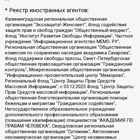
* Реестр иностранных агентов:
Калининградская региональная общественная организация "Экозащита!-Женсовет", Фонд содействия защите прав и свобод граждан "Общественный вердикт", Фонд "Институт Развития Свободы Информации", Частное учреждение "Информационное агентство МЕМО. РУ", Региональная общественная организация "Общественная комиссия по сохранению наследия академика Сахарова", Фонд поддержки свободы прессы, Санкт-Петербургская общественная правозащитная организация "Гражданский контроль", Межрегиональная общественная организация "Информационно-просветительский центр "Мемориал", Региональный Фонд "Центр Защиты Прав Средств Массовой Информации", с 05.12.2023 Фонд "Центр Защиты Прав Средств массовой информации", Региональная общественная благотворительная организация помощи беженцам и мигрантам "Гражданское содействие", Негосударственное образовательное учреждение дополнительного профессионального образования (повышение квалификации) специалистов "АКАДЕМИЯ ПО ПРАВАМ ЧЕЛОВЕКА", Свердловская региональная общественная организация "Сутяжник", Автономная некоммерческая организация "Центр независимых социологических исследований", Союз общественных объединений "Российский исследовательский центр по правам человека", Региональное общественное учреждение научно-информационный центр "МЕМОРИАЛ", Некоммерческая организация "Фонд защиты гласности", Автономная некоммерческая организация "Институт прав человека", Городская общественная организация "Екатеринбургское общество "МЕМОРИАЛ", Городская общественная организация "Рязанское историко-просветительское и правозащитное общество "Мемориал" (Рязанский Мемориал), Челябинский региональный орган общественной самодеятельности – женское общественное объединение "Женщины Евразии", Челябинский региональный орган общественной самодеятельности "Уральская правозащитная группа", Фонд содействия защите здоровья и социальной справедливости имени Андрея Рылькова, Автономная Некоммерческая Организация "Аналитический Центр Юрия Левады", Автономная некоммерческая организация социальной поддержки населения "Проект Апрель", Региональная общественная организация помощи женщинам и детям, находящимся в кризисной ситуации "Информационно-методический центр "Анна", Фонд содействия развитию массовых коммуникаций и правовому просвещению "Так-так-Так", Фонд содействия устойчивому развитию "Серебряная тайга", Свердловский региональный общественный фонд социальных проектов "Новое время", "Idel.Реалии", Кавказ.Реалии, Крым.Реалии, Телеканал Настоящее Время, Татаро-башкирская служба Радио Свобода (Azatliq Radiosi), Радио Свободная Европа/Радио Свобода (PCE/PC), "Сибирь.Реалии", "Фактограф", Благотворительный фонд помощи осужденным и их семьям, Автономная некоммерческая организация "Институт глобализации и социальных движений", Фонд "В защиту прав заключенных", Частное учреждение "Центр поддержки и содействия развитию средств массовой информации", Пензенский региональный общественный благотворительный фонд "Гражданский союз", "Север.Реалии", Некоммерческая организация Фонд "Правовая инициатива", Общество с ограниченной ответственностью "Радио Свободная Европа/Радио Свобода", Чешское информационное агентство "MEDIUM-ORIENT", Красноярская региональная общественная организация "Мы против СПИДа", Камалягин Денис Николаевич, Маркелов Сергей Евгеньевич, Пономарев Лев Александрович, Савицкая Людмила Алексеевна, Автономная некоммерческая организация "Центр по работе с проблемой насилия "НАСИЛИЮ.НЕТ", Межрегиональный профессиональный союз работников здравоохранения "Альянс врачей", Юридическое лицо, зарегистрированное в Латвийской Республике, SIA "Medusa Project" (регистрационный номер 40103797863, дата регистрации 10.06.2014), Некоммерческая организация "Фонд по борьбе с коррупцией", Автономная некоммерческая организация "Институт права и публичной политики", Баданин Роман Сергеевич, Гликин Максим Александрович, Железнова Мария Михайловна, Лукьянова Юлия Сергеевна, Маетная Елизавета Витальевна, Маняхин Петр Борисович, Чуракова Ольга Владимировна, Ярош Юлия Петровна, Юридическое лицо "The Insider SIA", зарегистрированное в Риге, Латвийская Республика (дата регистрации 26.06.2015), являющееся администратором доменного имени интернет-издания "The Insider SIA", https://theins.ru, Постернак Алексей Евгеньевич, Рубин Михаил Аркадьевич, Анин Роман Александрович, Юридическое лицо Istories fonds, зарегистрированное в Латвийской Республике (регистрационный номер 50008295751, дата регистрации 24.02.2020), Великовский Дмитрий Александрович, Долинина Ирина Николаевна, Мароховская Алеся Алексеевна, Шлейнов Роман Юрьевич, Шмагун Олеся Валентиновна, Общество с ограниченной ответственностью "Альтаир 2021", Общество с ограниченной ответственностью "Вега 2021", Общество с ограниченной ответственностью "Главный редактор 2021", Общество с ограниченной ответственностью "Ромашки монолит", Важенков Артем Валерьевич, Ивановская областная общественная организация "Центр гендерных исследований", Гурман Юрий Альбертович, Медиапроект "ОВД-Инфо", Егоров Владимир Владимирович, Жилинский Владимир Александрович, Общество с ограниченной ответственностью "ЗП", Иванова София Юрьевна, Карезина Инна Павловна, Кильтау Екатерина Викторовна, Петров Алексей Викторович, Пискунов Сергей Евгеньевич, Смирнов Сергей Сергеевич, Тихонов Михаил Сергеевич, Общество с ограниченной ответственностью "ЖУРНАЛИСТ-ИНОСТРАННЫЙ АГЕНТ", Арапова Галина Юрьевна, Вольтская Татьяна Анатольевна, Американская компания "Mason G.E.S. Anonymous Foundation" (США), являющаяся владельцем интернет-издания https://mnews.world/, Компания "Stichting Bellingcat", зарегистрированная в Нидерландах (дата регистрации 11.07.2018), Захаров Андрей Вячеславович, Клепиковская Екатерина Дмитриевна, Общество с ограниченной ответственностью "МЕМО", Перл Роман Александрович, Симонов Евгений Алексеевич, Соловьева Елена Анатольевна, Сотников Даниил Владимирович, Сурначева Елизавета Дмитриевна, Автономная некоммерческая организация по защите прав человека и информированию населения "Якутия – Наше Мнение", Общество с ограниченной ответственностью "Москоу диджитал медиа", с 26.01.2023 Общество с ограниченной ответственностью "Чайка Белые сады", Ветошкина Валерия Валерьевна, Заговора Максим Александрович, Межрегиональное общественное движение "Российская ЛГБТ - сеть", Оленичев Максим Владимирович, Павлов Иван Юрьевич, Скворцова Елена Сергеевна, Общество с ограниченной ответственностью "Как бы инагент", Кочетков Игорь Викторович, Общество с ограниченной ответственностью "Честные выборы", Еланчик Олег Александрович, Общество с ограниченной ответственностью "Нобелевский призыв", Гималова Регина Эмилевна, Григорьев Андрей Валерьевич, Григорьева Алина Александровна, Ассоциация по содействию защите прав призывников, альтернативнослужащих и военнослужащих "Правозащитная группа "Гражданин.Армия.Право", Хисамова Регина Фаритовна, Автономная некоммерческая организация по реализации социально-правовых программ "Лилит", Дальневосточное общественное движение "Маяк", Санкт-Петербургская ЛГБТ-инициативная группа "Выход", Инициативная группа ЛГБТ+ "Реверс", Алексеев Андрей Викторович, Бекбулатова Таисия Львовна, Беляев Иван Михайлович, Владыкина Елена Сергеевна, Гельман Марат Александрович, Никульшина Вероника Юрьевна, Толоконникова Надежда Андреевна, Шендерович Виктор Анатольевич, Общество с ограниченной ответственностью "Данное сообщение", Общество с ограниченной ответственностью Издательский дом "Новая глава", Айнбиндер Александра Александровна, Московский комьюнити-центр для ЛГБТ+инициатив, Благотворительный фонд развития филантропии, Deutsche Welle (Германия, Kurt-Schumacher-Strasse 3, 53113 Bonn), Борзунова Мария Михайловна, Воробьев Виктор Викторович, Голубева Анна Львовна, Константинова Алла Михайловна, Малкова Ирина Владимировна, Мурадов Мурад Абдулгалимович, Осетинская Елизавета Николаевна, Понасенков Евгений Николаевич, Ганапольский Матвей Юрьевич, Киселев Евгений Алексеевич, Борухович Ирина Григорьевна, Дремин Иван Тимофеевич, Дубровский Дмитрий Викторович, Красноярская региональная общественная организация поддержки и развития альтернативных образовательных технологий и межкультурных коммуникаций "ИНТЕРРА", Маяковская Екатерина Алексеевна, Фейгин Марк Захарович, Филимонов Андрей Викторович, Дзугкоева Регина Николаевна, Доброхотов Роман Александрович, Дудь Юрий Александрович, Елкин Сергей Владимирович, Кругликов Кирилл Игоревич, Сабунаева Мария Леонидовна, Семенов Алексей Владимирович, Шаинян Карен Багратович, Шульман Екатерина Михайловна, Асафьев Артур Валерьевич, Вахштайн Виктор Семенович, Венедиктов Алексей Алексеевич, Лушникова Екатерина Евгеньевна, Волков Леонид Михайлович, Невзоров Александр Глебович, Пархоменко Сергей Борисович, Сироткин Ярослав Николаевич, Кара-Мурза Владимир Владимирович, Баранова Наталья Владимировна, Гозман Леонид Яковлевич, Кагарлицкий Борис Юльевич, Климарев Михаил Валерьевич, Милов Владимир Станиславович, Автономная некоммерческая организация Краснодарский центр современного искусства "Типография", Моргенштерн Алишер Тагирович, Соболь Любовь Эдуардовна, Общество с ограниченной ответственностью "ЛИЗА НОРМ", Каспаров Гарри Кимович, Ходорковский Михаил Борисович, Общество с ограниченной ответственностью "Апрельские тезисы", Данилович Ирина Брониславовна, Кашин Олег Владимирович, Петров Николай Владимирович, Пивоваров Алексей Владимирович, Соколов Михаил Владимирович, Цветкова Юлия Владимировна, Чичваркин Евгений Александрович, Комитет против пыток/Команда против пыток, Общество с ограниченной ответственностью "Первый научный", Общество с ограниченной ответственностью "Вертолет и ко", Белоцерковская Вероника Борисовна, Кац Максим Евгеньевич, Лазарева Татьяна Юрьевна, Шаведдинов Руслан Табризович, Яшин Илья Валерьевич, Общество с ограниченной ответственностью "Иноагент ААВ", Алешковский Дмитрий Петрович, Альбац Евгения Марковна, Быков Дмитрий Львович, Галямина Юлия Евгеньевна, Лойко Сергей Леонидович, Мартынов Кирилл Константинович, Медведев Сергей Александрович, Крашенинников Федор Геннадиевич, Гордеева Катерина Вл