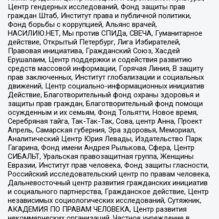
Центр гендерных исследований, Фонд защиты прав
граждан Штаб, Институт права и публичной политики,
Фонд борьбы с коррупцией, Альянс врачей,
НАСИЛИЮ.НЕТ, Мы против СПИДа, СВЕЧА, Гуманитарное
действие, Открытый Петербург, Лига Избирателей,
Правовая инициатива, Гражданский Союз, Хасдей
Ерушалаим, Центр поддержки и содействия развитию
средств массовой информации, Горячая Линия, В защиту
прав заключенных, Институт глобализации и социальных
движений, Центр социально-информационных инициатив
Действие, Благотворительный фонд охраны здоровья и
защиты прав граждан, Благотворительный фонд помощи
осужденным и их семьям, Фонд Тольятти, Новое время,
Серебряная тайга, Так-Так-Так, Сова, центр Анна, Проект
Апрель, Самарская губерния, Эра здоровья, Мемориал,
Аналитический Центр Юрия Левады, Издательство Парк
Гагарина, Фонд имени Андрея Рылькова, Сфера, Центр
СИБАЛЬТ, Уральская правозащитная группа, Женщины
Евразии, Институт прав человека, Фонд защиты гласности,
Российский исследовательский центр по правам человека,
Дальневосточный центр развития гражданских инициатив
и социального партнерства, Гражданское действие, Центр
независимых социологических исследований, Сутяжник,
АКАДЕМИЯ ПО ПРАВАМ ЧЕЛОВЕКА, Центр развития
некоммерческих организаций, Частное учреждение в